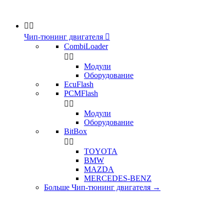


Чип-тюнинг двигателя

CombiLoader


Модули
Оборудование
EcuFlash
PCMFlash


Модули
Оборудование
BitBox


TOYOTA
BMW
MAZDA
MERCEDES-BENZ
Больше Чип-тюнинг двигателя
→