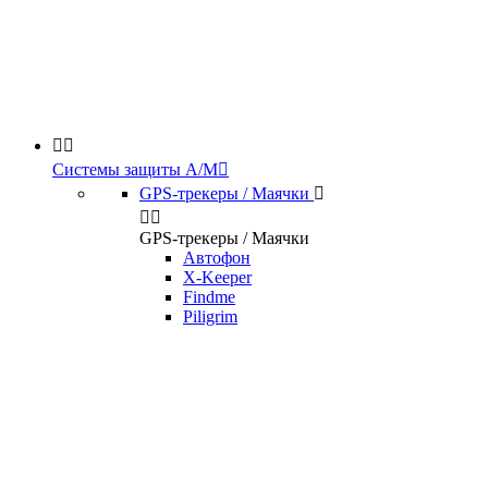


Системы защиты А/М

GPS-трекеры / Маячки



GPS-трекеры / Маячки
Автофон
X-Keeper
Findme
Piligrim