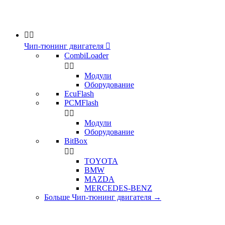


Чип-тюнинг двигателя

CombiLoader


Модули
Оборудование
EcuFlash
PCMFlash


Модули
Оборудование
BitBox


TOYOTA
BMW
MAZDA
MERCEDES-BENZ
Больше Чип-тюнинг двигателя
→