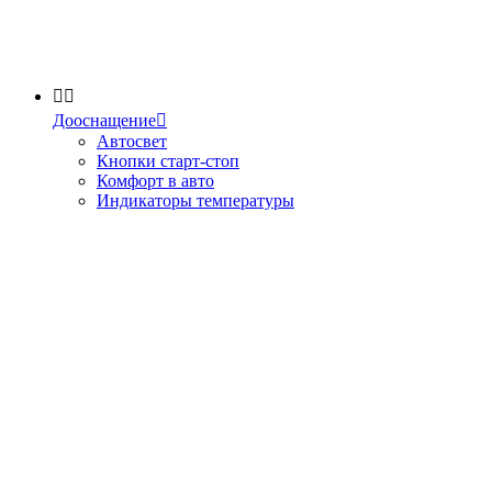


Дооснащение

Автосвет
Кнопки старт-стоп
Комфорт в авто
Индикаторы температуры