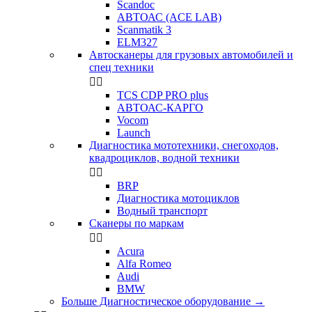
Scandoc
АВТОАС (ACE LAB)
Scanmatik 3
ELM327
Автосканеры для грузовых автомобилей и
спец техники


TCS CDP PRO plus
АВТОАС-КАРГО
Vocom
Launch
Диагностика мототехники, снегоходов,
квадроциклов, водной техники


BRP
Диагностика мотоциклов
Водный транспорт
Сканеры по маркам


Acura
Alfa Romeo
Audi
BMW
Больше Диагностическое оборудование
→