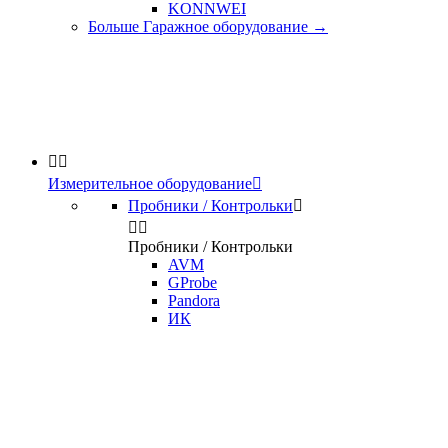
KONNWEI
Больше Гаражное оборудование
→


Измерительное оборудование

Пробники / Контрольки



Пробники / Контрольки
AVM
GProbe
Pandora
ИК