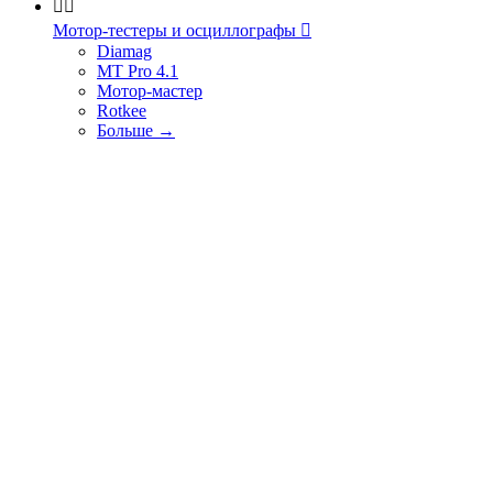


Мотор-тестеры и осциллографы

Diamag
MT Pro 4.1
Мотор-мастер
Rotkee
Больше
→