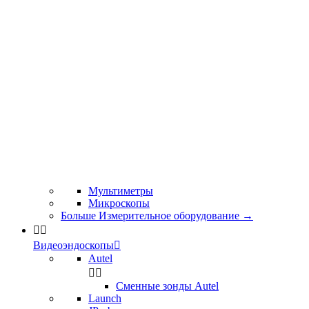
Мультиметры
Микроскопы
Больше Измерительное оборудование
→


Видеоэндоскопы

Autel


Сменные зонды Autel
Launch