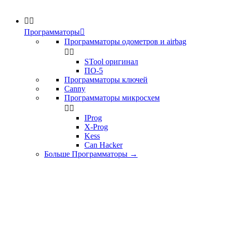


Программаторы

Программаторы одометров и airbag


STool оригинал
ПО-5
Программаторы ключей
Canny
Программаторы микросхем


IProg
X-Prog
Kess
Can Hacker
Больше Программаторы
→