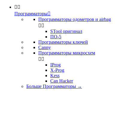


Программаторы

Программаторы одометров и airbag


STool оригинал
ПО-5
Программаторы ключей
Canny
Программаторы микросхем


IProg
X-Prog
Kess
Can Hacker
Больше Программаторы
→