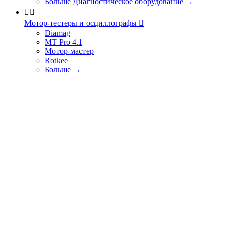
Больше Диагностическое оборудование
→


Мотор-тестеры и осциллографы

Diamag
MT Pro 4.1
Мотор-мастер
Rotkee
Больше
→