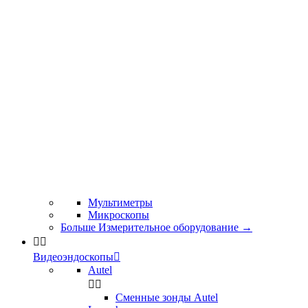
Мультиметры
Микроскопы
Больше Измерительное оборудование
→


Видеоэндоскопы

Autel


Сменные зонды Autel