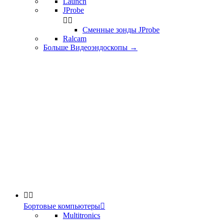
Launch
JProbe


Сменные зонды JProbe
Ralcam
Больше Видеоэндоскопы
→


Бортовые компьютеры

Multitronics