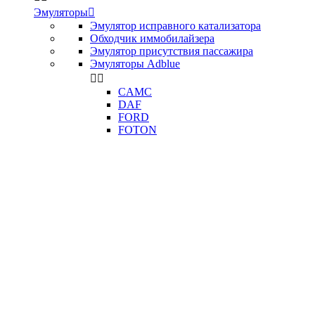
Эмуляторы

Эмулятор исправного катализатора
Обходчик иммобилайзера
Эмулятор присутствия пассажира
Эмуляторы Adblue


CAMC
DAF
FORD
FOTON