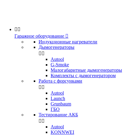


Гаражное оборудование

Индукционные нагреватели
Дымогенераторы


Аutool
G-Smoke
Малогабаритные дымогенераторы
Комплекты с дымогенератором
Работа с форсунками


Autool
Launch
Grunbaum
ГБО
Тестирование АКБ


Autool
KONNWEI