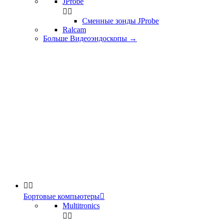
JProbe


Сменные зонды JProbe
Ralcam
Больше Видеоэндоскопы
→


Бортовые компьютеры

Multitronics

