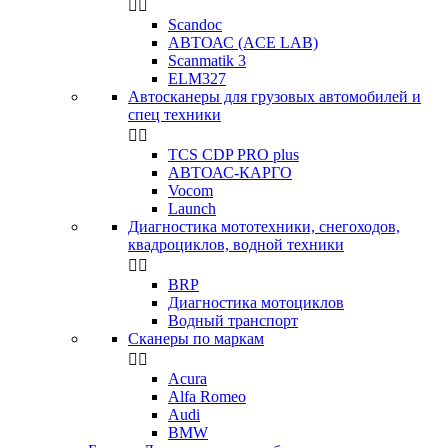


Scandoc
АВТОАС (ACE LAB)
Scanmatik 3
ELM327
Автосканеры для грузовых автомобилей и
спец техники


TCS CDP PRO plus
АВТОАС-КАРГО
Vocom
Launch
Диагностика мототехники, снегоходов,
квадроциклов, водной техники


BRP
Диагностика мотоциклов
Водный транспорт
Сканеры по маркам


Acura
Alfa Romeo
Audi
BMW