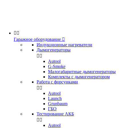


Гаражное оборудование

Индукционные нагреватели
Дымогенераторы


Аutool
G-Smoke
Малогабаритные дымогенераторы
Комплекты с дымогенератором
Работа с форсунками


Autool
Launch
Grunbaum
ГБО
Тестирование АКБ


Autool