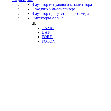
Эмулятор исправного катализатора
Обходчик иммобилайзера
Эмулятор присутствия пассажира
Эмуляторы Adblue


CAMC
DAF
FORD
FOTON