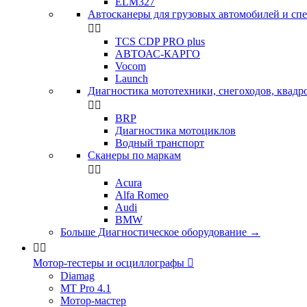
ELM327
Автосканеры для грузовых автомобилей и сп


TCS CDP PRO plus
АВТОАС-КАРГО
Vocom
Launch
Диагностика мототехники, снегоходов, квадр


BRP
Диагностика мотоциклов
Водный транспорт
Сканеры по маркам


Acura
Alfa Romeo
Audi
BMW
Больше Диагностическое оборудование
→


Мотор-тестеры и осциллографы

Diamag
MT Pro 4.1
Мотор-мастер