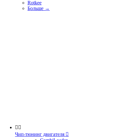
Rotkee
Больше
→


Чип-тюнинг двигателя
