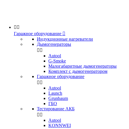


Гаражное оборудование

Индукционные нагреватели
Дымогенераторы


Аutool
G-Smoke
Малогабаритные дымогенераторы
Комплект с дымогенератором
Гаражное оборудование


Autool
Launch
Grunbaum
ГБО
Тестирование АКБ


Autool
KONNWEI