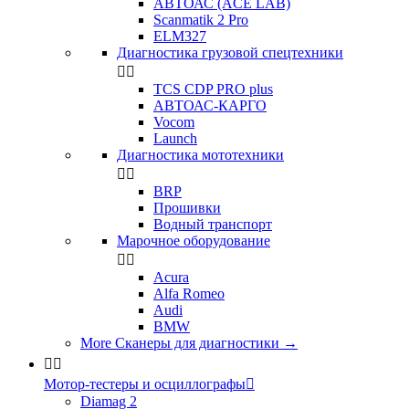
АВТОАС (ACE LAB)
Scanmatik 2 Pro
ELM327
Диагностика грузовой спецтехники


TCS CDP PRO plus
АВТОАС-КАРГО
Vocom
Launch
Диагностика мототехники


BRP
Прошивки
Водный транспорт
Марочное оборудование


Acura
Alfa Romeo
Audi
BMW
More Сканеры для диагностики
→


Мотор-тестеры и осциллографы

Diamag 2