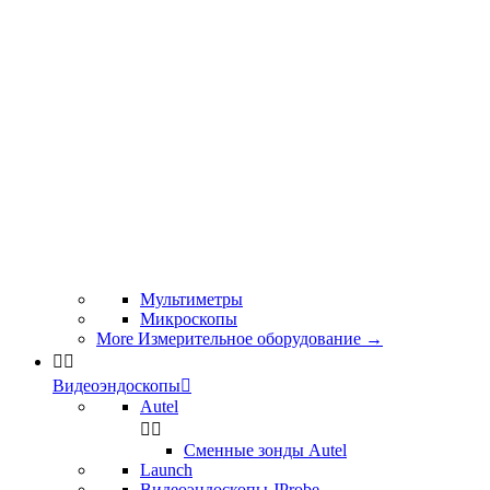
Мультиметры
Микроскопы
More Измерительное оборудование
→


Видеоэндоскопы

Autel


Сменные зонды Autel
Launch
Видеоэндоскопы JProbe