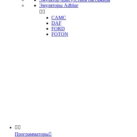
Эмуляторы Adblue


CAMC
DAF
FORD
FOTON


Программаторы
