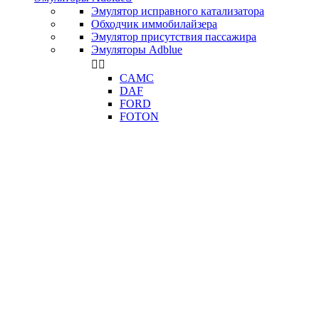
Эмулятор исправного катализатора
Обходчик иммобилайзера
Эмулятор присутствия пассажира
Эмуляторы Adblue


CAMC
DAF
FORD
FOTON