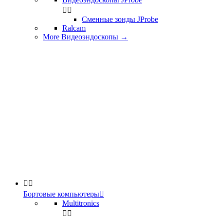


Сменные зонды JProbe
Ralcam
More Видеоэндоскопы
→


Бортовые компьютеры

Multitronics

