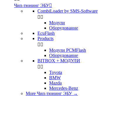
Чип-тюнинг ЭБУ

CombiLoader by SMS-Software


Модули
Оборудование
EcuFlash
Products


Модули PCMFlash
Оборудование
BITBOX + МОДУЛИ


Toyota
BMW
Mazda
Mercedes-Benz
More Чип-тюнинг ЭБУ
→