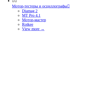


Мотор-тестеры и осциллографы

Diamag 2
MT Pro 4.1
Мотор-мастер
Rotkee
View more
→