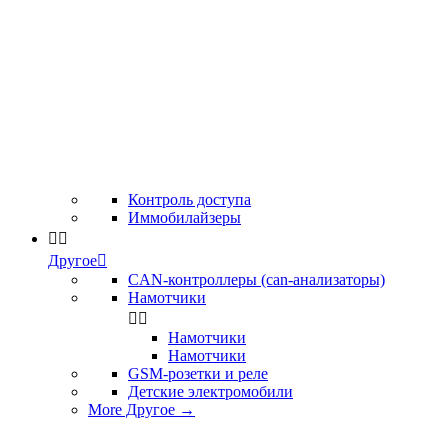
Контроль доступа
Иммобилайзеры


Другое

CAN-контроллеры (can-анализаторы)
Намотчики


Намотчики
Намотчики
GSM-розетки и реле
Детские электромобили
More Другое
→