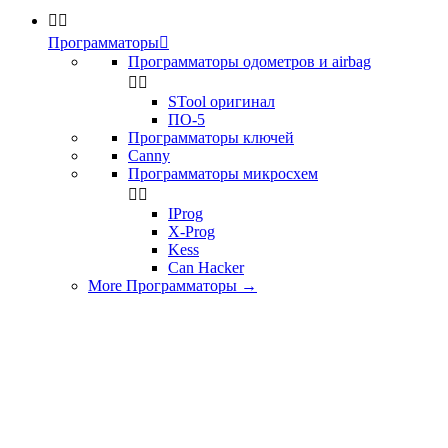


Программаторы

Программаторы одометров и airbag


STool оригинал
ПО-5
Программаторы ключей
Canny
Программаторы микросхем


IProg
X-Prog
Kess
Can Hacker
More Программаторы
→