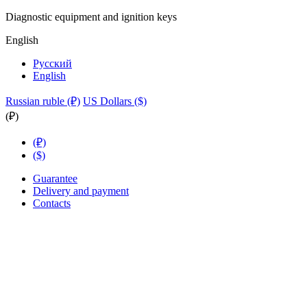
Diagnostic equipment and ignition keys
English
Русский
English
Russian ruble (₽)
US Dollars ($)
(₽)
(₽)
($)
Guarantee
Delivery and payment
Contacts