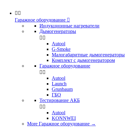


Гаражное оборудование

Индукционные нагреватели
Дымогенераторы


Аutool
G-Smoke
Малогабаритные дымогенераторы
Комплект с дымогенератором
Гаражное оборудование


Autool
Launch
Grunbaum
ГБО
Тестирование АКБ


Autool
KONNWEI
More Гаражное оборудование
→