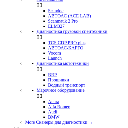


Scandoc
АВТОАС (ACE LAB)
Scanmatik 2 Pro
ELM327
Диагностика грузовой спецтехники


TCS CDP PRO plus
АВТОАС-КАРГО
Vocom
Launch
Диагностика мототехники


BRP
Прошивки
Водный транспорт
Марочное оборудование


Acura
Alfa Romeo
Audi
BMW
More Сканеры для диагностики
→