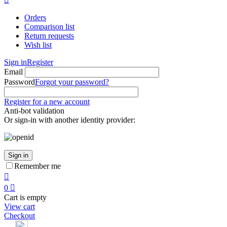
Orders
Comparison list
Return requests
Wish list
Sign in
Register
Email
Password
Forgot your password?
Register for a new account
Anti-bot validation
Or sign-in with another identity provider:
Sign in
Remember me

0

Cart is empty
View cart
Checkout