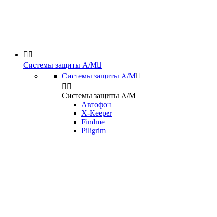


Системы защиты А/М

Системы защиты А/М



Системы защиты А/М
Автофон
X-Keeper
Findme
Piligrim