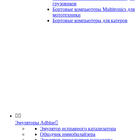
грузовиков
Бортовые компьютеры Multitronics для
мототехники
Бортовые компьютеры для катеров


Эмуляторы Adblue

Эмулятор исправного катализатора
Обходчик иммобилайзера
Эмулятор присутствия пассажира