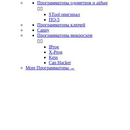
Программаторы одометров и airbag


STool оригинал
ПО-5
Программаторы ключей
Canny
Программаторы микросхем


IProg
X-Prog
Kess
Can Hacker
More Программаторы
→