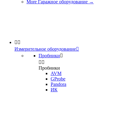
More Гаражное оборудование
→


Измерительное оборудование

Пробники



Пробники
AVM
GProbe
Pandora
ИК