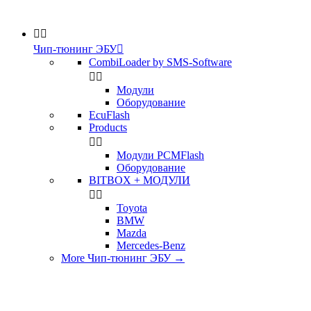


Чип-тюнинг ЭБУ

CombiLoader by SMS-Software


Модули
Оборудование
EcuFlash
Products


Модули PCMFlash
Оборудование
BITBOX + МОДУЛИ


Toyota
BMW
Mazda
Mercedes-Benz
More Чип-тюнинг ЭБУ
→