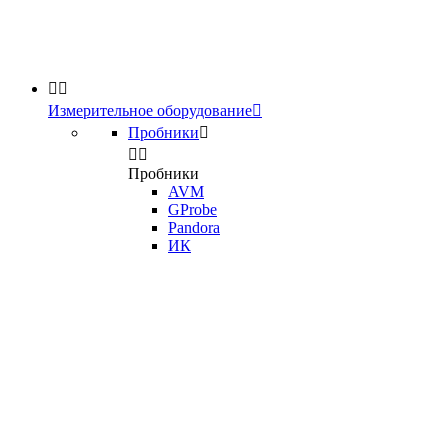


Измерительное оборудование

Пробники



Пробники
AVM
GProbe
Pandora
ИК