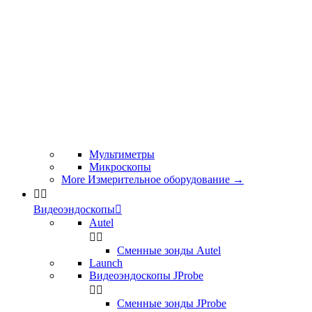
Мультиметры
Микроскопы
More Измерительное оборудование
→


Видеоэндоскопы

Autel


Сменные зонды Autel
Launch
Видеоэндоскопы JProbe


Сменные зонды JProbe