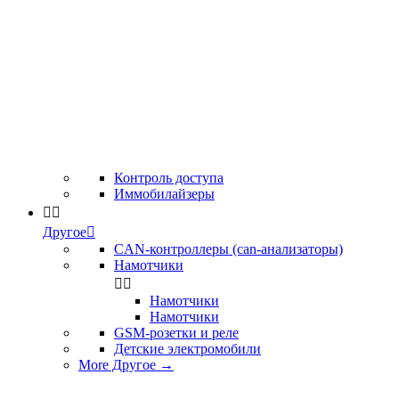
Контроль доступа
Иммобилайзеры


Другое

CAN-контроллеры (can-анализаторы)
Намотчики


Намотчики
Намотчики
GSM-розетки и реле
Детские электромобили
More Другое
→