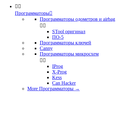


Программаторы

Программаторы одометров и airbag


STool оригинал
ПО-5
Программаторы ключей
Canny
Программаторы микросхем


IProg
X-Prog
Kess
Can Hacker
More Программаторы
→