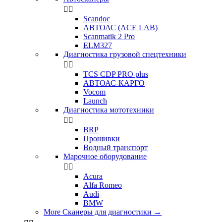


Scandoc
АВТОАС (ACE LAB)
Scanmatik 2 Pro
ELM327
Диагностика грузовой спецтехники


TCS CDP PRO plus
АВТОАС-КАРГО
Vocom
Launch
Диагностика мототехники


BRP
Прошивки
Водный транспорт
Марочное оборудование


Acura
Alfa Romeo
Audi
BMW
More Сканеры для диагностики
→