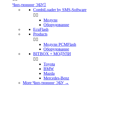
Чип-тюнинг ЭБУ

CombiLoader by SMS-Software


Модули
Оборудование
EcuFlash
Products


Модули PCMFlash
Оборудование
BITBOX + МОДУЛИ


Toyota
BMW
Mazda
Mercedes-Benz
More Чип-тюнинг ЭБУ
→