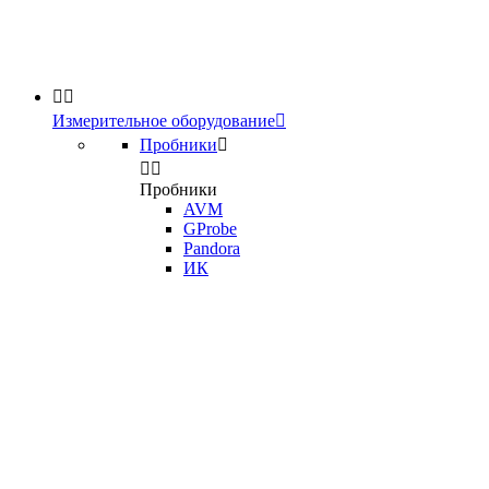


Измерительное оборудование

Пробники



Пробники
AVM
GProbe
Pandora
ИК