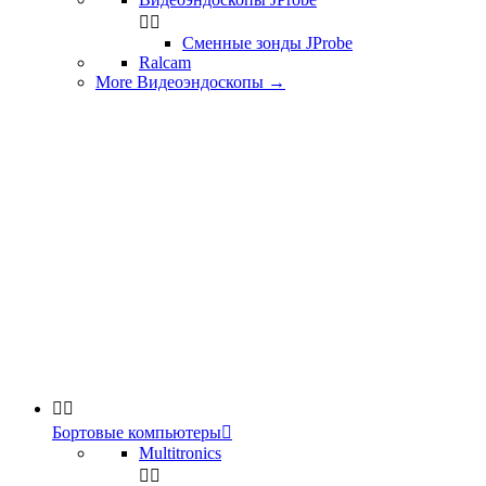


Сменные зонды JProbe
Ralcam
More Видеоэндоскопы
→


Бортовые компьютеры

Multitronics

