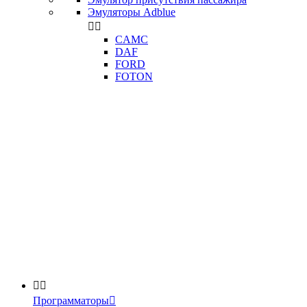
Эмуляторы Adblue


CAMC
DAF
FORD
FOTON


Программаторы
