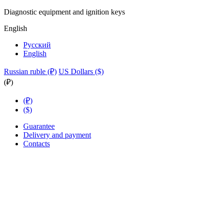
Diagnostic equipment and ignition keys
English
Русский
English
Russian ruble (₽)
US Dollars ($)
(₽)
(₽)
($)
Guarantee
Delivery and payment
Contacts