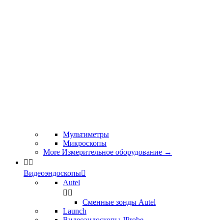
Мультиметры
Микроскопы
More Измерительное оборудование
→


Видеоэндоскопы

Autel


Сменные зонды Autel
Launch
Видеоэндоскопы JProbe