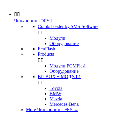


Чип-тюнинг ЭБУ

CombiLoader by SMS-Software


Модули
Оборудование
EcuFlash
Products


Модули PCMFlash
Оборудование
BITBOX + МОДУЛИ


Toyota
BMW
Mazda
Mercedes-Benz
More Чип-тюнинг ЭБУ
→