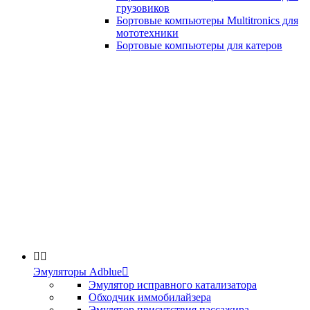
грузовиков
Бортовые компьютеры Multitronics для
мототехники
Бортовые компьютеры для катеров


Эмуляторы Adblue

Эмулятор исправного катализатора
Обходчик иммобилайзера
Эмулятор присутствия пассажира