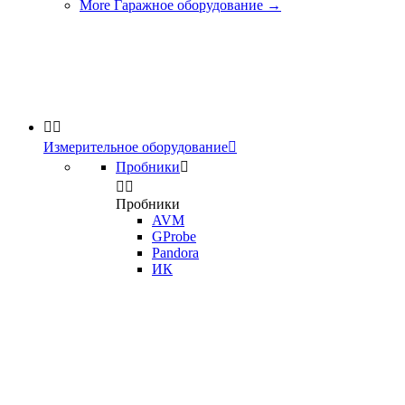
More Гаражное оборудование
→


Измерительное оборудование

Пробники



Пробники
AVM
GProbe
Pandora
ИК