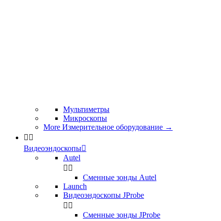
Мультиметры
Микроскопы
More Измерительное оборудование
→


Видеоэндоскопы

Autel


Сменные зонды Autel
Launch
Видеоэндоскопы JProbe


Сменные зонды JProbe