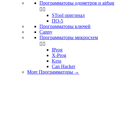
Программаторы одометров и airbag


STool оригинал
ПО-5
Программаторы ключей
Canny
Программаторы микросхем


IProg
X-Prog
Kess
Can Hacker
More Программаторы
→