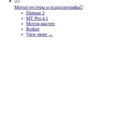


Мотор-тестеры и осциллографы

Diamag 2
MT Pro 4.1
Мотор-мастер
Rotkee
View more
→