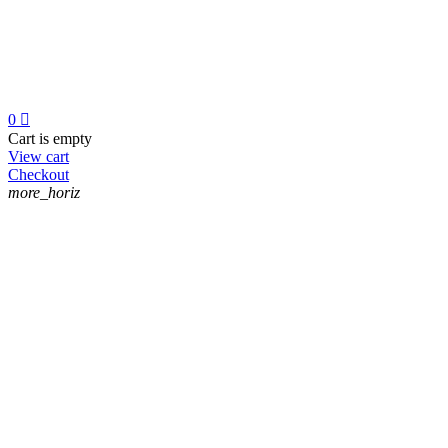
0

Cart is empty
View cart
Checkout
more_horiz