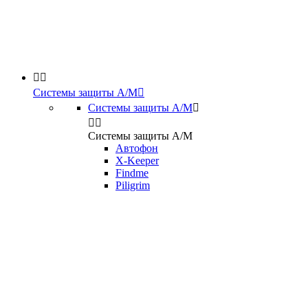


Системы защиты А/М

Системы защиты А/М



Системы защиты А/М
Автофон
X-Keeper
Findme
Piligrim