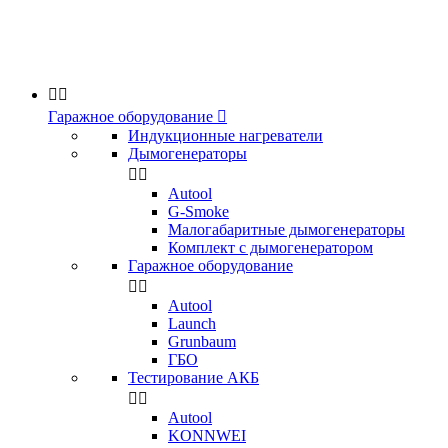


Гаражное оборудование

Индукционные нагреватели
Дымогенераторы


Аutool
G-Smoke
Малогабаритные дымогенераторы
Комплект с дымогенератором
Гаражное оборудование


Autool
Launch
Grunbaum
ГБО
Тестирование АКБ


Autool
KONNWEI