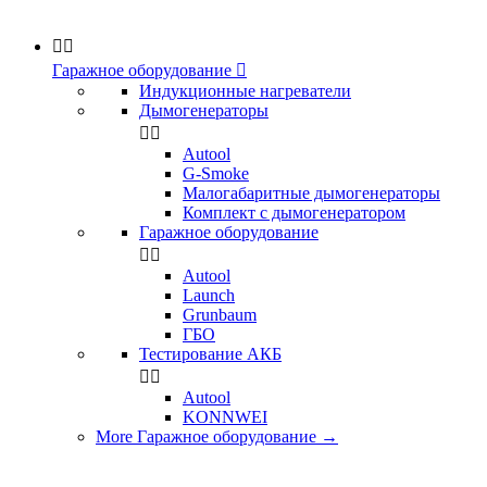


Гаражное оборудование

Индукционные нагреватели
Дымогенераторы


Аutool
G-Smoke
Малогабаритные дымогенераторы
Комплект с дымогенератором
Гаражное оборудование


Autool
Launch
Grunbaum
ГБО
Тестирование АКБ


Autool
KONNWEI
More Гаражное оборудование
→