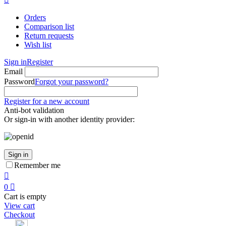
Orders
Comparison list
Return requests
Wish list
Sign in
Register
Email
Password
Forgot your password?
Register for a new account
Anti-bot validation
Or sign-in with another identity provider:
Sign in
Remember me

0

Cart is empty
View cart
Checkout