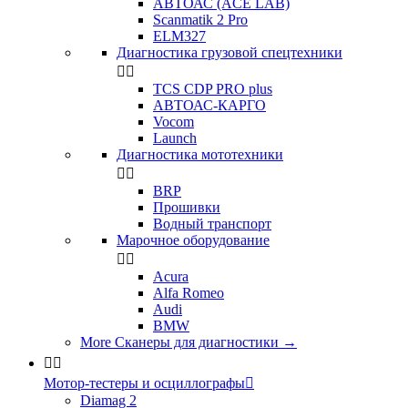
АВТОАС (ACE LAB)
Scanmatik 2 Pro
ELM327
Диагностика грузовой спецтехники


TCS CDP PRO plus
АВТОАС-КАРГО
Vocom
Launch
Диагностика мототехники


BRP
Прошивки
Водный транспорт
Марочное оборудование


Acura
Alfa Romeo
Audi
BMW
More Сканеры для диагностики
→


Мотор-тестеры и осциллографы

Diamag 2