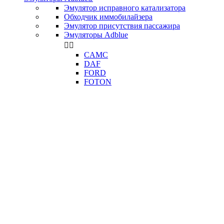
Эмулятор исправного катализатора
Обходчик иммобилайзера
Эмулятор присутствия пассажира
Эмуляторы Adblue


CAMC
DAF
FORD
FOTON