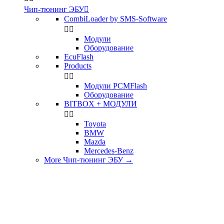
Чип-тюнинг ЭБУ

CombiLoader by SMS-Software


Модули
Оборудование
EcuFlash
Products


Модули PCMFlash
Оборудование
BITBOX + МОДУЛИ


Toyota
BMW
Mazda
Mercedes-Benz
More Чип-тюнинг ЭБУ
→