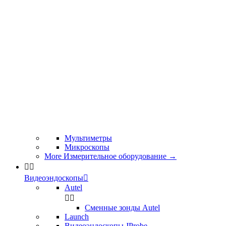
Мультиметры
Микроскопы
More Измерительное оборудование
→


Видеоэндоскопы

Autel


Сменные зонды Autel
Launch
Видеоэндоскопы JProbe