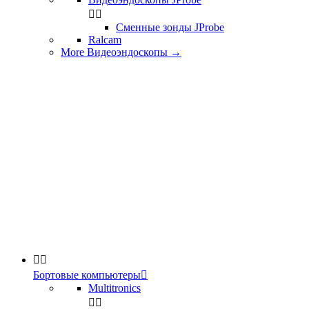


Сменные зонды JProbe
Ralcam
More Видеоэндоскопы
→


Бортовые компьютеры

Multitronics

