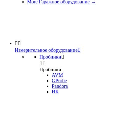
More Гаражное оборудование
→


Измерительное оборудование

Пробники



Пробники
AVM
GProbe
Pandora
ИК