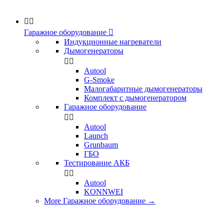


Гаражное оборудование

Индукционные нагреватели
Дымогенераторы


Аutool
G-Smoke
Малогабаритные дымогенераторы
Комплект с дымогенератором
Гаражное оборудование


Autool
Launch
Grunbaum
ГБО
Тестирование АКБ


Autool
KONNWEI
More Гаражное оборудование
→