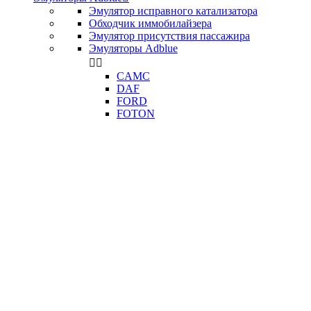
Эмулятор исправного катализатора
Обходчик иммобилайзера
Эмулятор присутствия пассажира
Эмуляторы Adblue


CAMC
DAF
FORD
FOTON