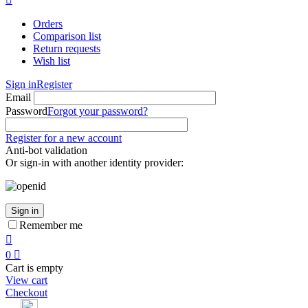
Orders
Comparison list
Return requests
Wish list
Sign in
Register
Email
Password
Forgot your password?
Register for a new account
Anti-bot validation
Or sign-in with another identity provider:
Sign in
Remember me

0

Cart is empty
View cart
Checkout