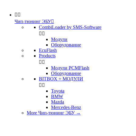


Чип-тюнинг ЭБУ

CombiLoader by SMS-Software


Модули
Оборудование
EcuFlash
Products


Модули PCMFlash
Оборудование
BITBOX + МОДУЛИ


Toyota
BMW
Mazda
Mercedes-Benz
More Чип-тюнинг ЭБУ
→