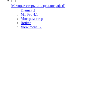


Мотор-тестеры и осциллографы

Diamag 2
MT Pro 4.1
Мотор-мастер
Rotkee
View more
→