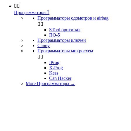


Программаторы

Программаторы одометров и airbag


STool оригинал
ПО-5
Программаторы ключей
Canny
Программаторы микросхем


IProg
X-Prog
Kess
Can Hacker
More Программаторы
→