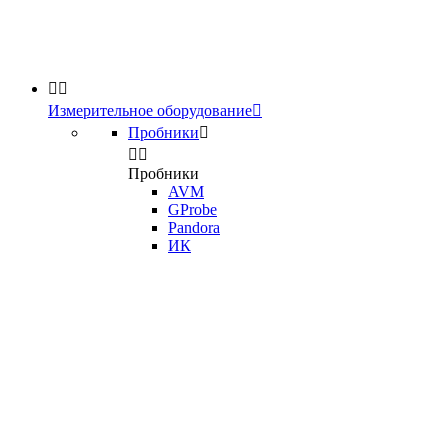


Измерительное оборудование

Пробники



Пробники
AVM
GProbe
Pandora
ИК