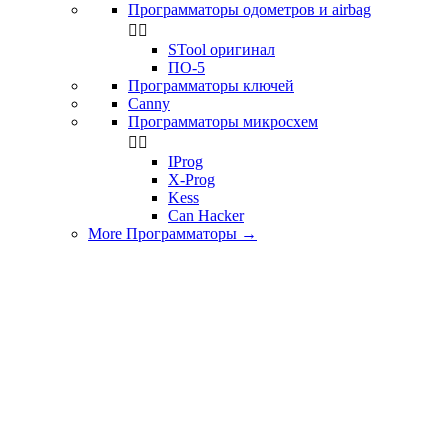
Программаторы одометров и airbag


STool оригинал
ПО-5
Программаторы ключей
Canny
Программаторы микросхем


IProg
X-Prog
Kess
Can Hacker
More Программаторы
→