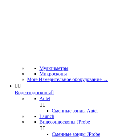
Мультиметры
Микроскопы
More Измерительное оборудование
→


Видеоэндоскопы

Autel


Сменные зонды Autel
Launch
Видеоэндоскопы JProbe


Сменные зонды JProbe