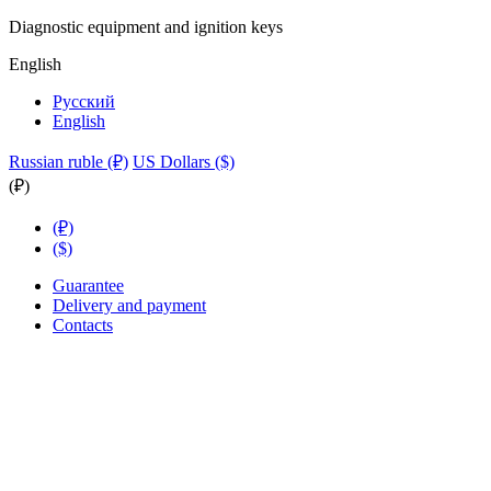
Diagnostic equipment and ignition keys
English
Русский
English
Russian ruble (₽)
US Dollars ($)
(₽)
(₽)
($)
Guarantee
Delivery and payment
Contacts