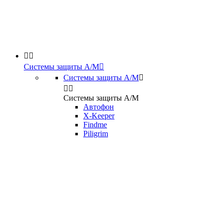


Системы защиты А/М

Системы защиты А/М



Системы защиты А/М
Автофон
X-Keeper
Findme
Piligrim