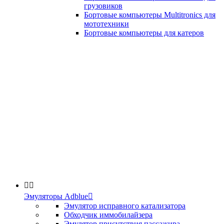
грузовиков
Бортовые компьютеры Multitronics для
мототехники
Бортовые компьютеры для катеров


Эмуляторы Adblue

Эмулятор исправного катализатора
Обходчик иммобилайзера
Эмулятор присутствия пассажира