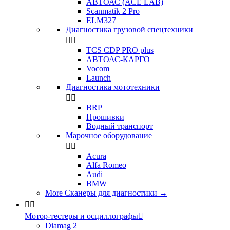
АВТОАС (ACE LAB)
Scanmatik 2 Pro
ELM327
Диагностика грузовой спецтехники


TCS CDP PRO plus
АВТОАС-КАРГО
Vocom
Launch
Диагностика мототехники


BRP
Прошивки
Водный транспорт
Марочное оборудование


Acura
Alfa Romeo
Audi
BMW
More Сканеры для диагностики
→


Мотор-тестеры и осциллографы

Diamag 2