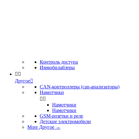
Контроль доступа
Иммобилайзеры


Другое

CAN-контроллеры (can-анализаторы)
Намотчики


Намотчики
Намотчики
GSM-розетки и реле
Детские электромобили
More Другое
→