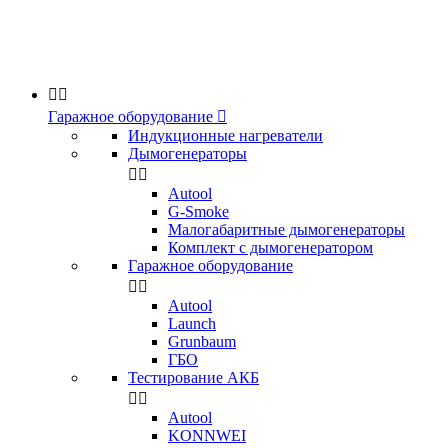


Гаражное оборудование

Индукционные нагреватели
Дымогенераторы


Аutool
G-Smoke
Малогабаритные дымогенераторы
Комплект с дымогенератором
Гаражное оборудование


Autool
Launch
Grunbaum
ГБО
Тестирование АКБ


Autool
KONNWEI