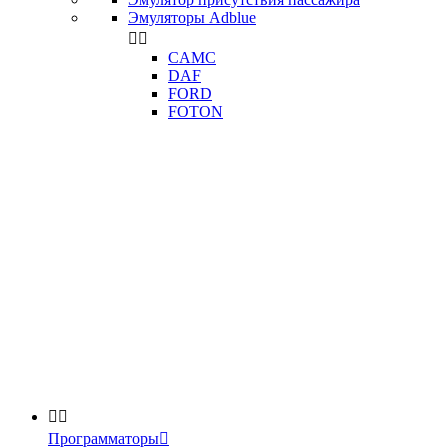
Эмуляторы Adblue


CAMC
DAF
FORD
FOTON


Программаторы
