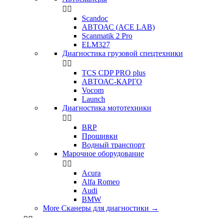


Scandoc
АВТОАС (ACE LAB)
Scanmatik 2 Pro
ELM327
Диагностика грузовой спецтехники


TCS CDP PRO plus
АВТОАС-КАРГО
Vocom
Launch
Диагностика мототехники


BRP
Прошивки
Водный транспорт
Марочное оборудование


Acura
Alfa Romeo
Audi
BMW
More Сканеры для диагностики
→