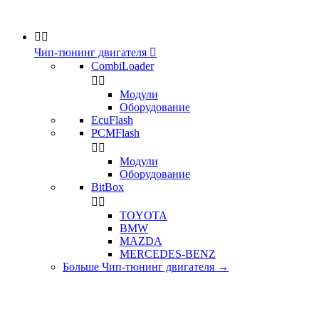


Чип-тюнинг двигателя

CombiLoader


Модули
Оборудование
EcuFlash
PCMFlash


Модули
Оборудование
BitBox


TOYOTA
BMW
MAZDA
MERCEDES-BENZ
Больше Чип-тюнинг двигателя
→