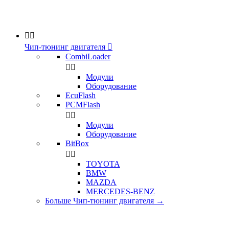


Чип-тюнинг двигателя

CombiLoader


Модули
Оборудование
EcuFlash
PCMFlash


Модули
Оборудование
BitBox


TOYOTA
BMW
MAZDA
MERCEDES-BENZ
Больше Чип-тюнинг двигателя
→