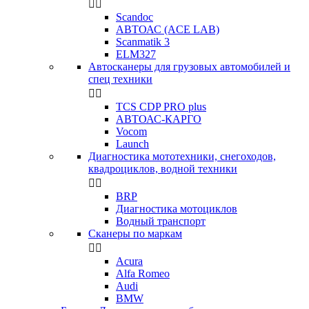


Scandoc
АВТОАС (ACE LAB)
Scanmatik 3
ELM327
Автосканеры для грузовых автомобилей и
спец техники


TCS CDP PRO plus
АВТОАС-КАРГО
Vocom
Launch
Диагностика мототехники, снегоходов,
квадроциклов, водной техники


BRP
Диагностика мотоциклов
Водный транспорт
Сканеры по маркам


Acura
Alfa Romeo
Audi
BMW