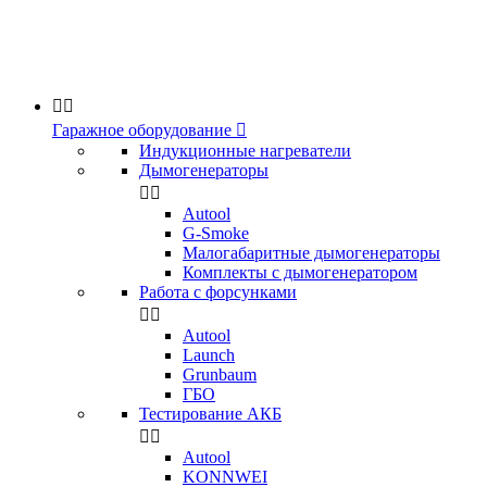


Гаражное оборудование

Индукционные нагреватели
Дымогенераторы


Аutool
G-Smoke
Малогабаритные дымогенераторы
Комплекты с дымогенератором
Работа с форсунками


Autool
Launch
Grunbaum
ГБО
Тестирование АКБ


Autool
KONNWEI