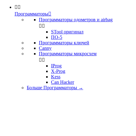


Программаторы

Программаторы одометров и airbag


STool оригинал
ПО-5
Программаторы ключей
Canny
Программаторы микросхем


IProg
X-Prog
Kess
Can Hacker
Больше Программаторы
→