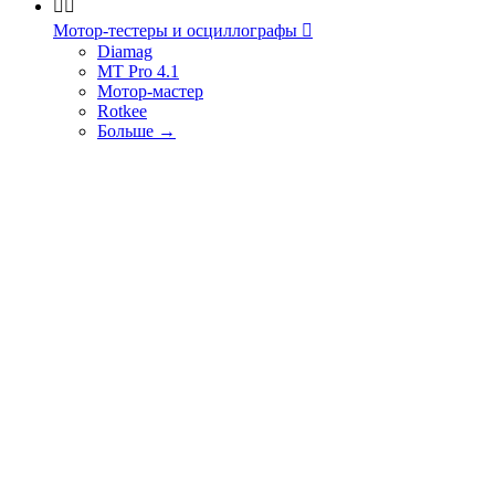


Мотор-тестеры и осциллографы

Diamag
MT Pro 4.1
Мотор-мастер
Rotkee
Больше
→