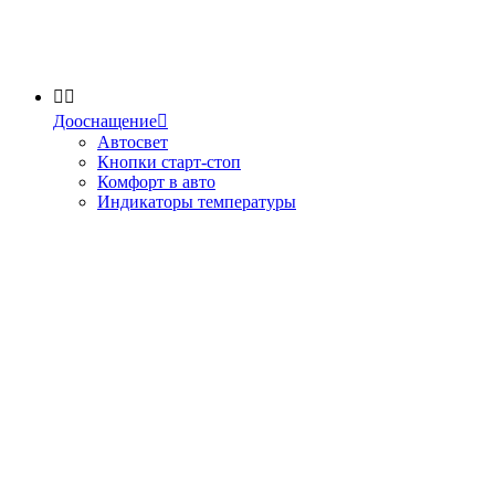


Дооснащение

Автосвет
Кнопки старт-стоп
Комфорт в авто
Индикаторы температуры