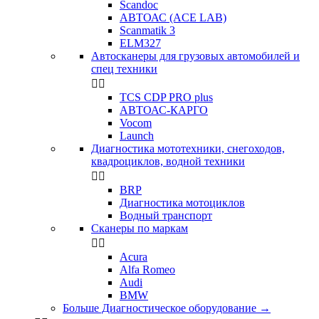
Scandoc
АВТОАС (ACE LAB)
Scanmatik 3
ELM327
Автосканеры для грузовых автомобилей и
спец техники


TCS CDP PRO plus
АВТОАС-КАРГО
Vocom
Launch
Диагностика мототехники, снегоходов,
квадроциклов, водной техники


BRP
Диагностика мотоциклов
Водный транспорт
Сканеры по маркам


Acura
Alfa Romeo
Audi
BMW
Больше Диагностическое оборудование
→