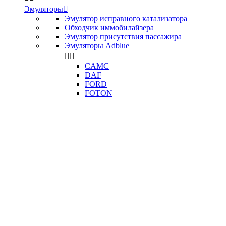
Эмуляторы

Эмулятор исправного катализатора
Обходчик иммобилайзера
Эмулятор присутствия пассажира
Эмуляторы Adblue


CAMC
DAF
FORD
FOTON