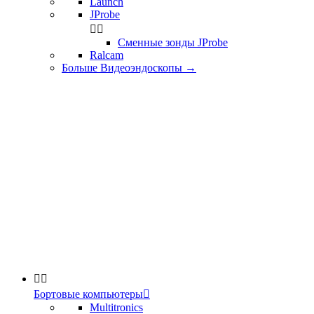
Launch
JProbe


Сменные зонды JProbe
Ralcam
Больше Видеоэндоскопы
→


Бортовые компьютеры

Multitronics