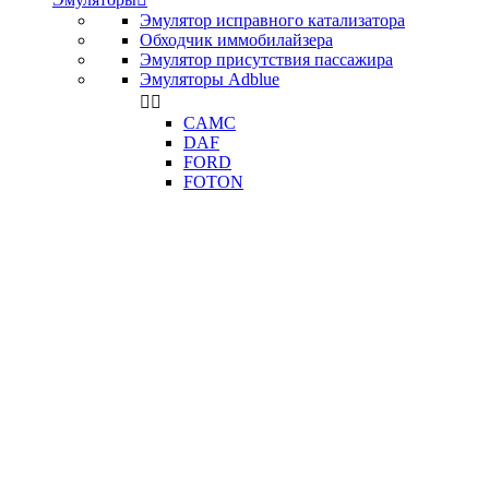
Эмулятор исправного катализатора
Обходчик иммобилайзера
Эмулятор присутствия пассажира
Эмуляторы Adblue


CAMC
DAF
FORD
FOTON