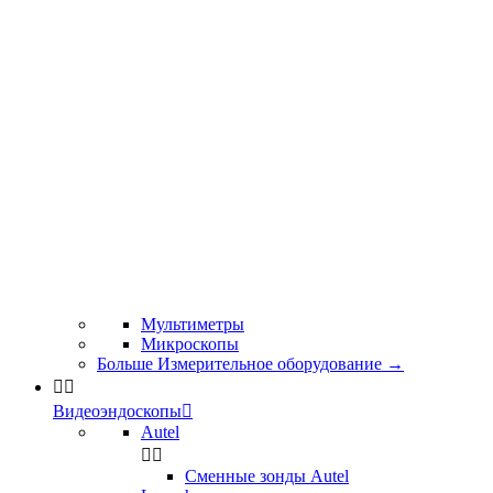
Мультиметры
Микроскопы
Больше Измерительное оборудование
→


Видеоэндоскопы

Autel


Сменные зонды Autel