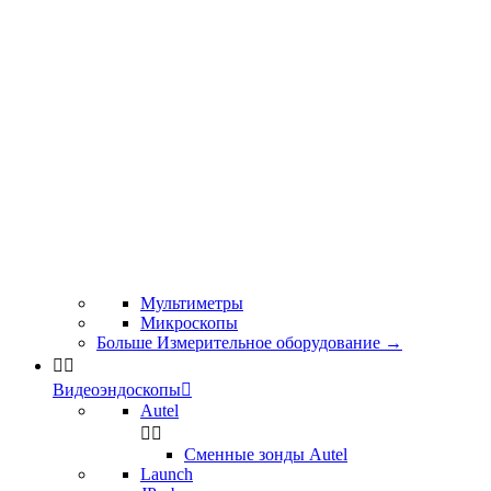
Мультиметры
Микроскопы
Больше Измерительное оборудование
→


Видеоэндоскопы

Autel


Сменные зонды Autel
Launch