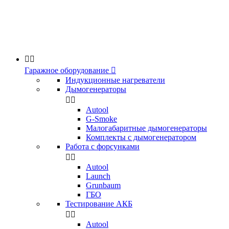


Гаражное оборудование

Индукционные нагреватели
Дымогенераторы


Аutool
G-Smoke
Малогабаритные дымогенераторы
Комплекты с дымогенератором
Работа с форсунками


Autool
Launch
Grunbaum
ГБО
Тестирование АКБ


Autool