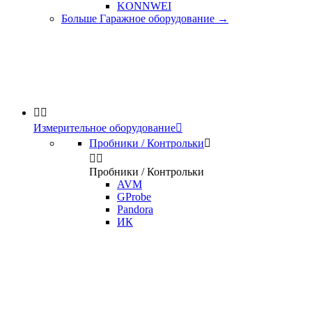
KONNWEI
Больше Гаражное оборудование
→


Измерительное оборудование

Пробники / Контрольки



Пробники / Контрольки
AVM
GProbe
Pandora
ИК