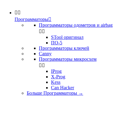


Программаторы

Программаторы одометров и airbag


STool оригинал
ПО-5
Программаторы ключей
Canny
Программаторы микросхем


IProg
X-Prog
Kess
Can Hacker
Больше Программаторы
→