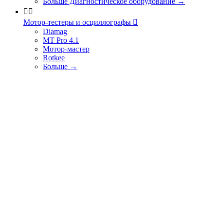
Больше Диагностическое оборудование
→


Мотор-тестеры и осциллографы

Diamag
MT Pro 4.1
Мотор-мастер
Rotkee
Больше
→