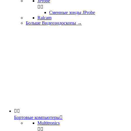
JProbe


Сменные зонды JProbe
Ralcam
Больше Видеоэндоскопы
→


Бортовые компьютеры

Multitronics

