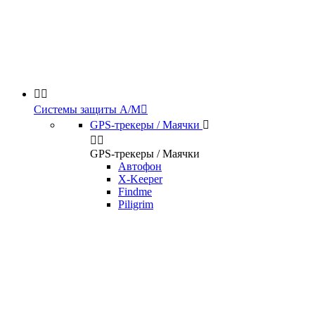


Системы защиты А/М

GPS-трекеры / Маячки



GPS-трекеры / Маячки
Автофон
X-Keeper
Findme
Piligrim