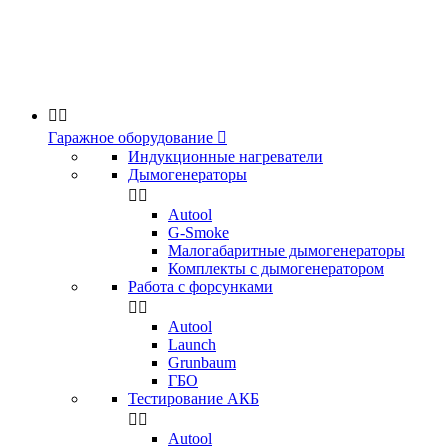


Гаражное оборудование

Индукционные нагреватели
Дымогенераторы


Аutool
G-Smoke
Малогабаритные дымогенераторы
Комплекты с дымогенератором
Работа с форсунками


Autool
Launch
Grunbaum
ГБО
Тестирование АКБ


Autool