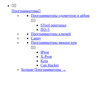


Программаторы

Программаторы одометров и airbag


STool оригинал
ПО-5
Программаторы ключей
Canny
Программаторы микросхем


IProg
X-Prog
Kess
Can Hacker
Больше Программаторы
→