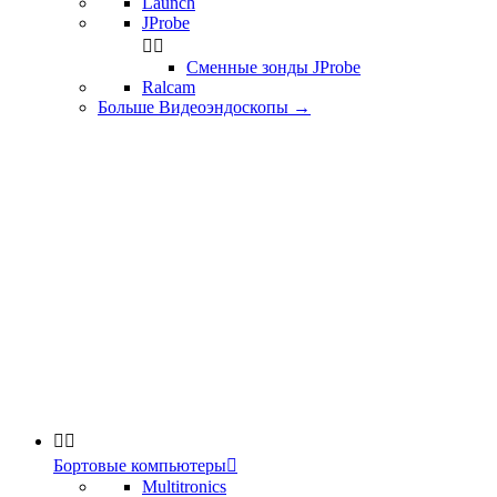
Launch
JProbe


Сменные зонды JProbe
Ralcam
Больше Видеоэндоскопы
→


Бортовые компьютеры

Multitronics