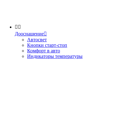


Дооснащение

Автосвет
Кнопки старт-стоп
Комфорт в авто
Индикаторы температуры