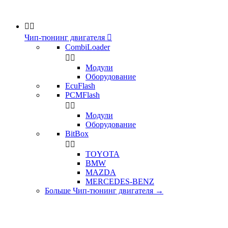


Чип-тюнинг двигателя

CombiLoader


Модули
Оборудование
EcuFlash
PCMFlash


Модули
Оборудование
BitBox


TOYOTA
BMW
MAZDA
MERCEDES-BENZ
Больше Чип-тюнинг двигателя
→