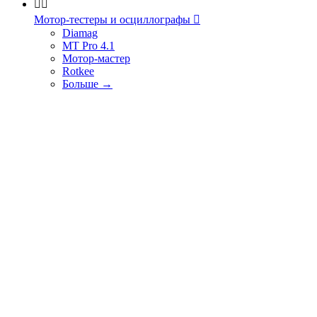


Мотор-тестеры и осциллографы

Diamag
MT Pro 4.1
Мотор-мастер
Rotkee
Больше
→