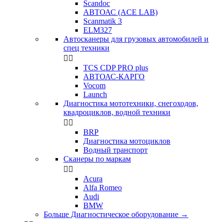
Scandoc
АВТОАС (ACE LAB)
Scanmatik 3
ELM327
Автосканеры для грузовых автомобилей и
спец техники


TCS CDP PRO plus
АВТОАС-КАРГО
Vocom
Launch
Диагностика мототехники, снегоходов,
квадроциклов, водной техники


BRP
Диагностика мотоциклов
Водный транспорт
Сканеры по маркам


Acura
Alfa Romeo
Audi
BMW
Больше Диагностическое оборудование
→