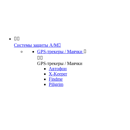


Системы защиты А/М

GPS-трекеры / Маячки



GPS-трекеры / Маячки
Автофон
X-Keeper
Findme
Piligrim