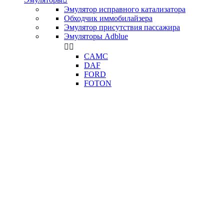
Эмулятор исправного катализатора
Обходчик иммобилайзера
Эмулятор присутствия пассажира
Эмуляторы Adblue


CAMC
DAF
FORD
FOTON