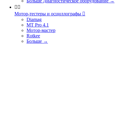
Больше Диагностическое оборудование
→


Мотор-тестеры и осциллографы

Diamag
MT Pro 4.1
Мотор-мастер
Rotkee
Больше
→