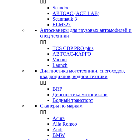


Scandoc
АВТОАС (ACE LAB)
Scanmatik 3
ELM327
Автосканеры для грузовых автомобилей и
спец техники


TCS CDP PRO plus
АВТОАС-КАРГО
Vocom
Launch
Диагностика мототехники, снегоходов,
квадроциклов, водной техники


BRP
Диагностика мотоциклов
Водный транспорт
Сканеры по маркам


Acura
Alfa Romeo
Audi
BMW