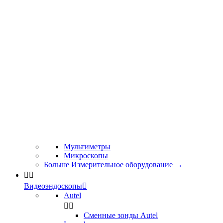
Мультиметры
Микроскопы
Больше Измерительное оборудование
→


Видеоэндоскопы

Autel


Сменные зонды Autel