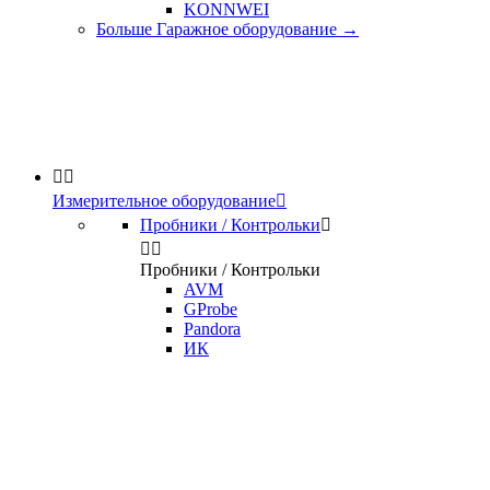
KONNWEI
Больше Гаражное оборудование
→


Измерительное оборудование

Пробники / Контрольки



Пробники / Контрольки
AVM
GProbe
Pandora
ИК