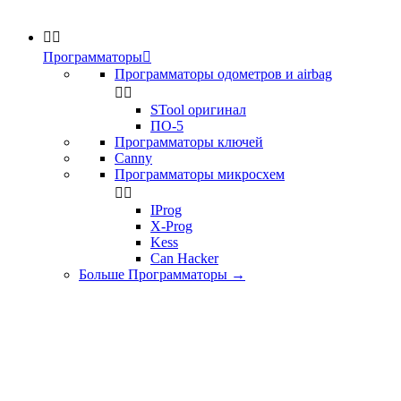


Программаторы

Программаторы одометров и airbag


STool оригинал
ПО-5
Программаторы ключей
Canny
Программаторы микросхем


IProg
X-Prog
Kess
Can Hacker
Больше Программаторы
→