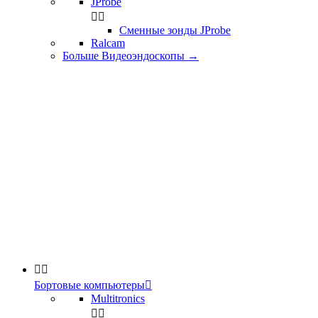
JProbe


Сменные зонды JProbe
Ralcam
Больше Видеоэндоскопы
→


Бортовые компьютеры

Multitronics

