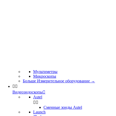
Мультиметры
Микроскопы
Больше Измерительное оборудование
→


Видеоэндоскопы

Autel


Сменные зонды Autel
Launch