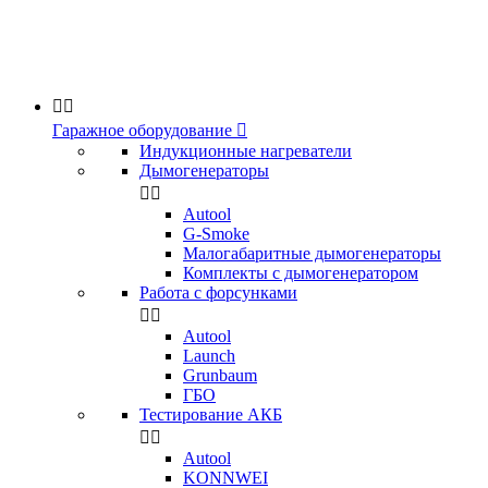


Гаражное оборудование

Индукционные нагреватели
Дымогенераторы


Аutool
G-Smoke
Малогабаритные дымогенераторы
Комплекты с дымогенератором
Работа с форсунками


Autool
Launch
Grunbaum
ГБО
Тестирование АКБ


Autool
KONNWEI