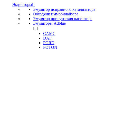
Эмуляторы

Эмулятор исправного катализатора
Обходчик иммобилайзера
Эмулятор присутствия пассажира
Эмуляторы Adblue


CAMC
DAF
FORD
FOTON