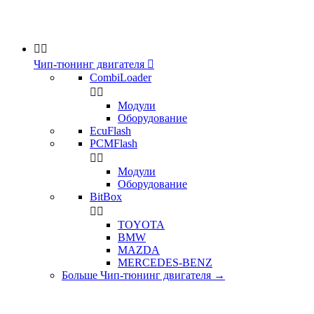


Чип-тюнинг двигателя

CombiLoader


Модули
Оборудование
EcuFlash
PCMFlash


Модули
Оборудование
BitBox


TOYOTA
BMW
MAZDA
MERCEDES-BENZ
Больше Чип-тюнинг двигателя
→