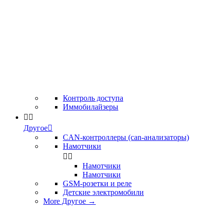
Контроль доступа
Иммобилайзеры


Другое

CAN-контроллеры (can-анализаторы)
Намотчики


Намотчики
Намотчики
GSM-розетки и реле
Детские электромобили
More Другое
→