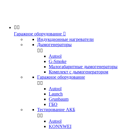


Гаражное оборудование

Индукционные нагреватели
Дымогенераторы


Аutool
G-Smoke
Малогабаритные дымогенераторы
Комплект с дымогенератором
Гаражное оборудование


Autool
Launch
Grunbaum
ГБО
Тестирование АКБ


Autool
KONNWEI