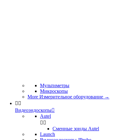
Мультиметры
Микроскопы
More Измерительное оборудование
→


Видеоэндоскопы

Autel


Сменные зонды Autel
Launch
Видеоэндоскопы JProbe