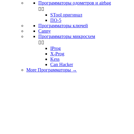
Программаторы одометров и airbag


STool оригинал
ПО-5
Программаторы ключей
Canny
Программаторы микросхем


IProg
X-Prog
Kess
Can Hacker
More Программаторы
→