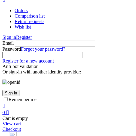
Orders
Comparison list
Return requests
Wish list
Sign in
Register
Email
Password
Forgot your password?
Register for a new account
Anti-bot validation
Or sign-in with another identity provider:
Sign in
Remember me

0

Cart is empty
View cart
Checkout