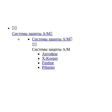


Системы защиты А/М

Системы защиты А/М



Системы защиты А/М
Автофон
X-Keeper
Findme
Piligrim