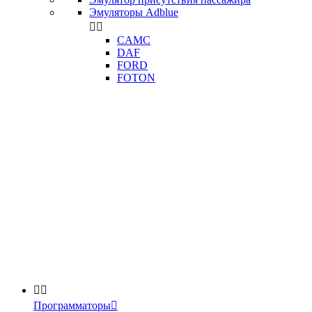
Эмуляторы Adblue


CAMC
DAF
FORD
FOTON


Программаторы
