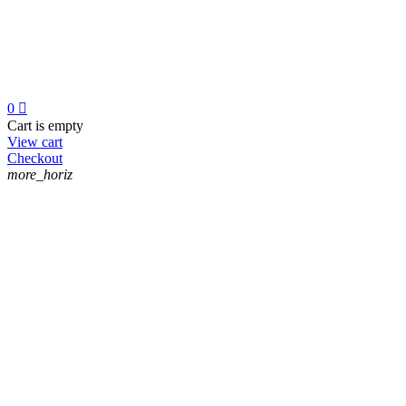
0

Cart is empty
View cart
Checkout
more_horiz