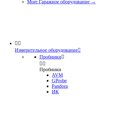
More Гаражное оборудование
→


Измерительное оборудование

Пробники



Пробники
AVM
GProbe
Pandora
ИК