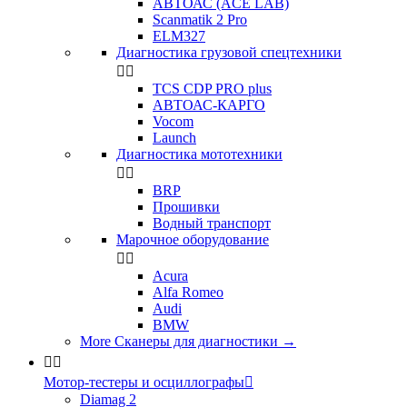
АВТОАС (ACE LAB)
Scanmatik 2 Pro
ELM327
Диагностика грузовой спецтехники


TCS CDP PRO plus
АВТОАС-КАРГО
Vocom
Launch
Диагностика мототехники


BRP
Прошивки
Водный транспорт
Марочное оборудование


Acura
Alfa Romeo
Audi
BMW
More Сканеры для диагностики
→


Мотор-тестеры и осциллографы

Diamag 2