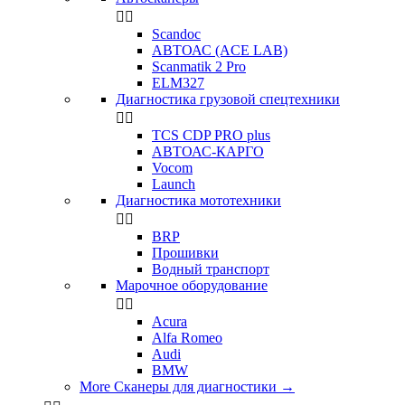


Scandoc
АВТОАС (ACE LAB)
Scanmatik 2 Pro
ELM327
Диагностика грузовой спецтехники


TCS CDP PRO plus
АВТОАС-КАРГО
Vocom
Launch
Диагностика мототехники


BRP
Прошивки
Водный транспорт
Марочное оборудование


Acura
Alfa Romeo
Audi
BMW
More Сканеры для диагностики
→