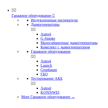


Гаражное оборудование

Индукционные нагреватели
Дымогенераторы


Аutool
G-Smoke
Малогабаритные дымогенераторы
Комплект с дымогенератором
Гаражное оборудование


Autool
Launch
Grunbaum
ГБО
Тестирование АКБ


Autool
KONNWEI
More Гаражное оборудование
→