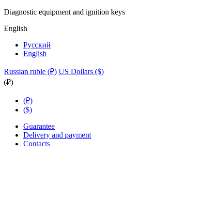
Diagnostic equipment and ignition keys
English
Русский
English
Russian ruble (₽)
US Dollars ($)
(₽)
(₽)
($)
Guarantee
Delivery and payment
Contacts