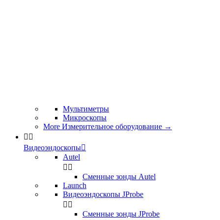
Мультиметры
Микроскопы
More Измерительное оборудование
→


Видеоэндоскопы

Autel


Сменные зонды Autel
Launch
Видеоэндоскопы JProbe


Сменные зонды JProbe