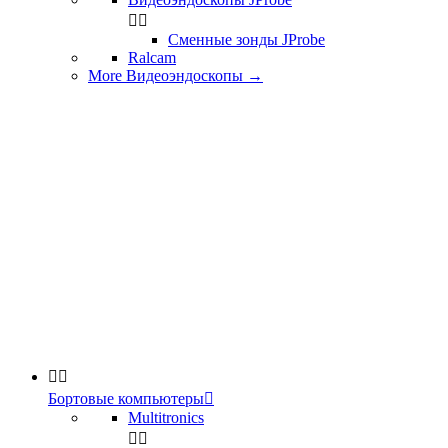


Сменные зонды JProbe
Ralcam
More Видеоэндоскопы
→


Бортовые компьютеры

Multitronics

