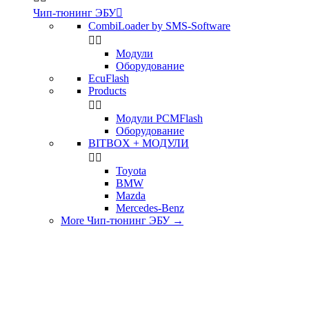
Чип-тюнинг ЭБУ

CombiLoader by SMS-Software


Модули
Оборудование
EcuFlash
Products


Модули PCMFlash
Оборудование
BITBOX + МОДУЛИ


Toyota
BMW
Mazda
Mercedes-Benz
More Чип-тюнинг ЭБУ
→