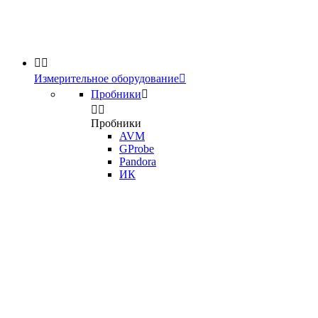


Измерительное оборудование

Пробники



Пробники
AVM
GProbe
Pandora
ИК