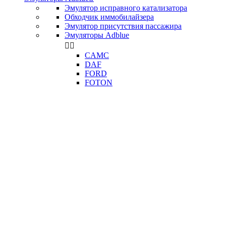
Эмулятор исправного катализатора
Обходчик иммобилайзера
Эмулятор присутствия пассажира
Эмуляторы Adblue


CAMC
DAF
FORD
FOTON