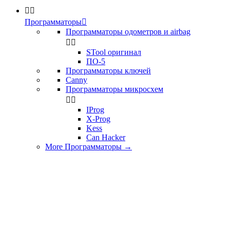


Программаторы

Программаторы одометров и airbag


STool оригинал
ПО-5
Программаторы ключей
Canny
Программаторы микросхем


IProg
X-Prog
Kess
Can Hacker
More Программаторы
→