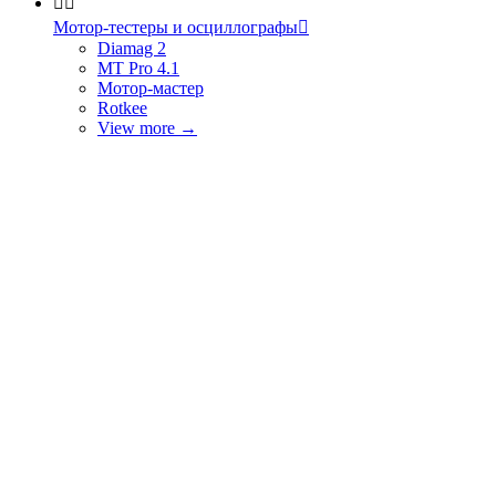


Мотор-тестеры и осциллографы

Diamag 2
MT Pro 4.1
Мотор-мастер
Rotkee
View more
→