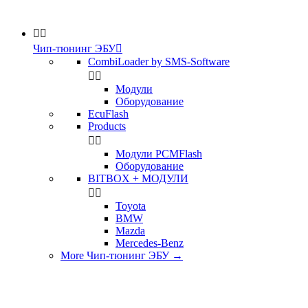


Чип-тюнинг ЭБУ

CombiLoader by SMS-Software


Модули
Оборудование
EcuFlash
Products


Модули PCMFlash
Оборудование
BITBOX + МОДУЛИ


Toyota
BMW
Mazda
Mercedes-Benz
More Чип-тюнинг ЭБУ
→