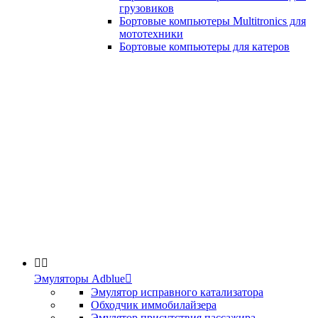
грузовиков
Бортовые компьютеры Multitronics для
мототехники
Бортовые компьютеры для катеров


Эмуляторы Adblue

Эмулятор исправного катализатора
Обходчик иммобилайзера
Эмулятор присутствия пассажира