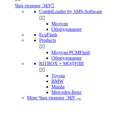
Чип-тюнинг ЭБУ

CombiLoader by SMS-Software


Модули
Оборудование
EcuFlash
Products


Модули PCMFlash
Оборудование
BITBOX + МОДУЛИ


Toyota
BMW
Mazda
Mercedes-Benz
More Чип-тюнинг ЭБУ
→