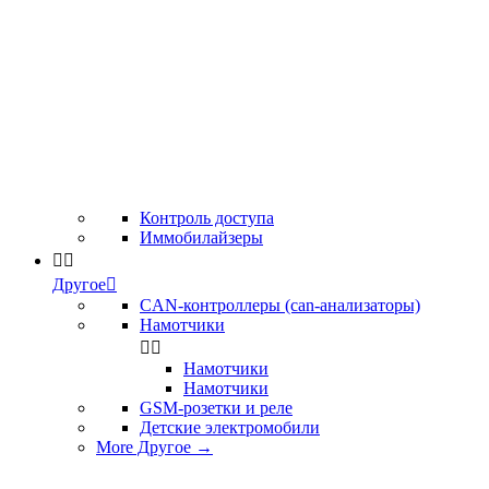
Контроль доступа
Иммобилайзеры


Другое

CAN-контроллеры (can-анализаторы)
Намотчики


Намотчики
Намотчики
GSM-розетки и реле
Детские электромобили
More Другое
→