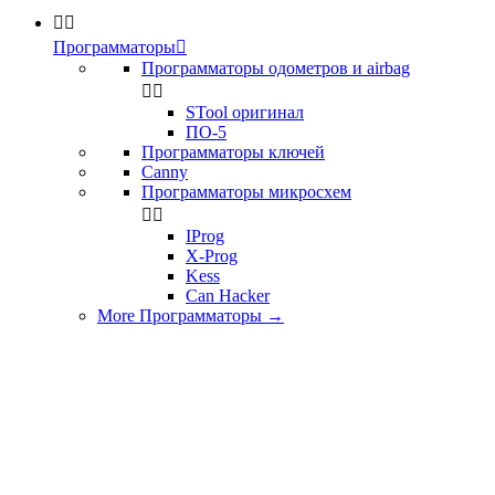


Программаторы

Программаторы одометров и airbag


STool оригинал
ПО-5
Программаторы ключей
Canny
Программаторы микросхем


IProg
X-Prog
Kess
Can Hacker
More Программаторы
→