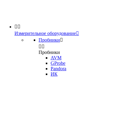


Измерительное оборудование

Пробники



Пробники
AVM
GProbe
Pandora
ИК