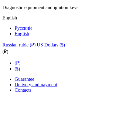
Diagnostic equipment and ignition keys
English
Русский
English
Russian ruble (₽)
US Dollars ($)
(₽)
(₽)
($)
Guarantee
Delivery and payment
Contacts