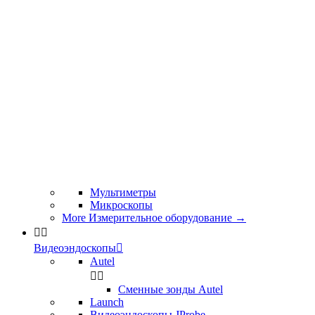
Мультиметры
Микроскопы
More Измерительное оборудование
→


Видеоэндоскопы

Autel


Сменные зонды Autel
Launch
Видеоэндоскопы JProbe