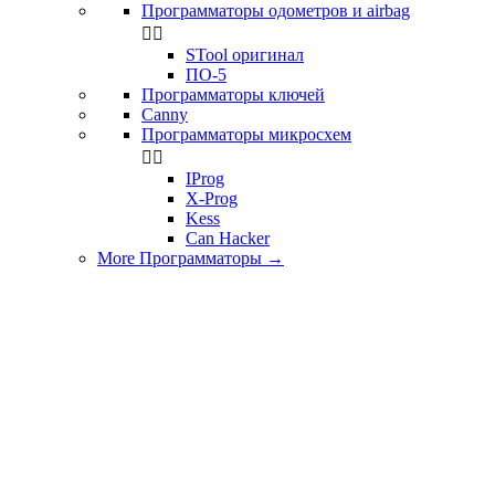
Программаторы одометров и airbag


STool оригинал
ПО-5
Программаторы ключей
Canny
Программаторы микросхем


IProg
X-Prog
Kess
Can Hacker
More Программаторы
→