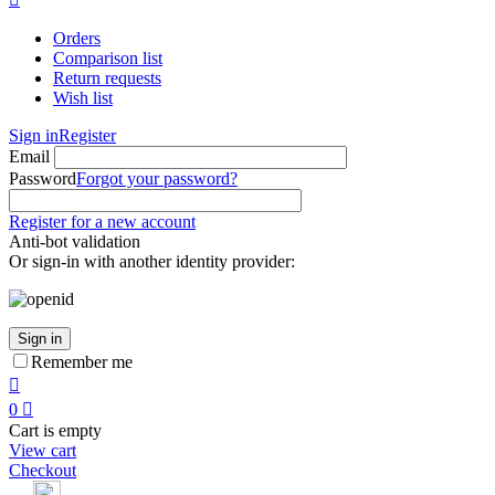
Orders
Comparison list
Return requests
Wish list
Sign in
Register
Email
Password
Forgot your password?
Register for a new account
Anti-bot validation
Or sign-in with another identity provider:
Sign in
Remember me

0

Cart is empty
View cart
Checkout