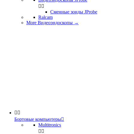


Сменные зонды JProbe
Ralcam
More Видеоэндоскопы
→


Бортовые компьютеры

Multitronics

