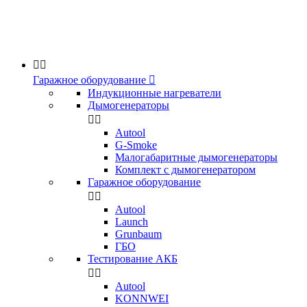


Гаражное оборудование

Индукционные нагреватели
Дымогенераторы


Аutool
G-Smoke
Малогабаритные дымогенераторы
Комплект с дымогенератором
Гаражное оборудование


Autool
Launch
Grunbaum
ГБО
Тестирование АКБ


Autool
KONNWEI