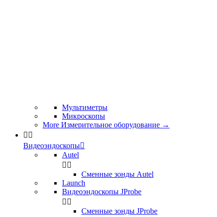
Мультиметры
Микроскопы
More Измерительное оборудование
→


Видеоэндоскопы

Autel


Сменные зонды Autel
Launch
Видеоэндоскопы JProbe


Сменные зонды JProbe