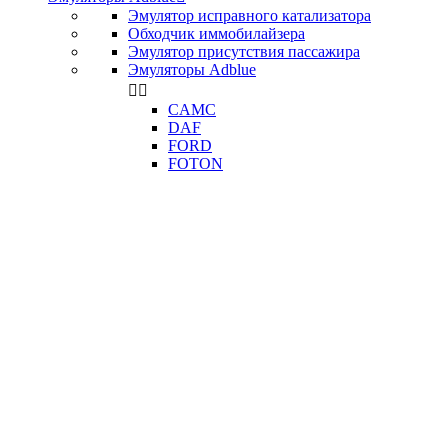
Эмулятор исправного катализатора
Обходчик иммобилайзера
Эмулятор присутствия пассажира
Эмуляторы Adblue


CAMC
DAF
FORD
FOTON