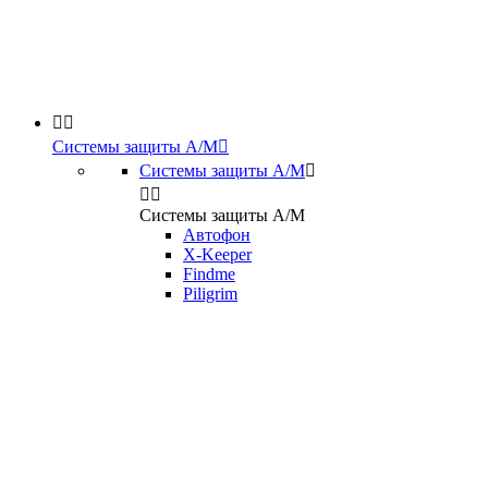


Системы защиты А/М

Системы защиты А/М



Системы защиты А/М
Автофон
X-Keeper
Findme
Piligrim