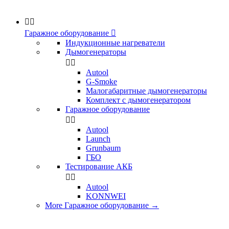


Гаражное оборудование

Индукционные нагреватели
Дымогенераторы


Аutool
G-Smoke
Малогабаритные дымогенераторы
Комплект с дымогенератором
Гаражное оборудование


Autool
Launch
Grunbaum
ГБО
Тестирование АКБ


Autool
KONNWEI
More Гаражное оборудование
→