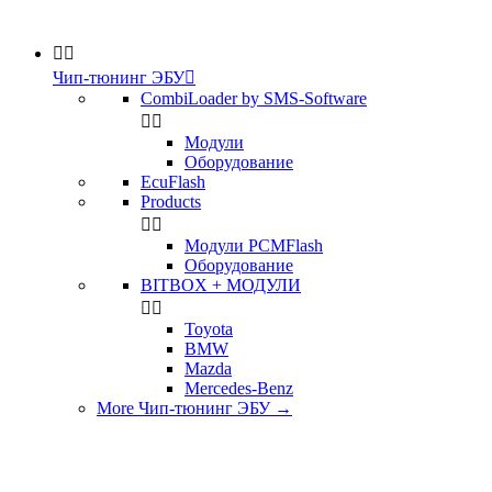


Чип-тюнинг ЭБУ

CombiLoader by SMS-Software


Модули
Оборудование
EcuFlash
Products


Модули PCMFlash
Оборудование
BITBOX + МОДУЛИ


Toyota
BMW
Mazda
Mercedes-Benz
More Чип-тюнинг ЭБУ
→