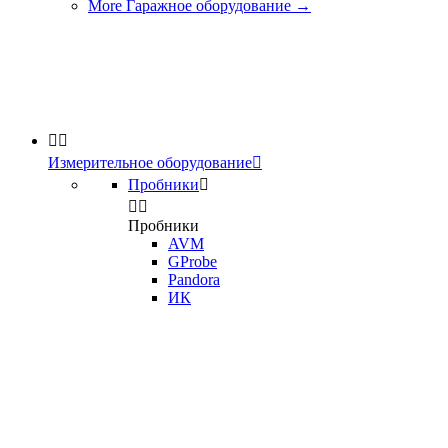
More Гаражное оборудование
→


Измерительное оборудование

Пробники



Пробники
AVM
GProbe
Pandora
ИК