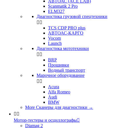
АВТОАС (ACE LAB)
Scanmatik 2 Pro
ELM327
Диагностика грузовой спецтехники


TCS CDP PRO plus
АВТОАС-КАРГО
Vocom
Launch
Диагностика мототехники


BRP
Прошивки
Водный транспорт
Марочное оборудование


Acura
Alfa Romeo
Audi
BMW
More Сканеры для диагностики
→


Мотор-тестеры и осциллографы

Diamag 2