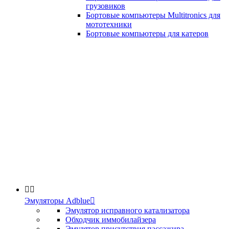
грузовиков
Бортовые компьютеры Multitronics для
мототехники
Бортовые компьютеры для катеров


Эмуляторы Adblue

Эмулятор исправного катализатора
Обходчик иммобилайзера
Эмулятор присутствия пассажира