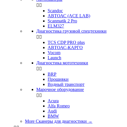


Scandoc
АВТОАС (ACE LAB)
Scanmatik 2 Pro
ELM327
Диагностика грузовой спецтехники


TCS CDP PRO plus
АВТОАС-КАРГО
Vocom
Launch
Диагностика мототехники


BRP
Прошивки
Водный транспорт
Марочное оборудование


Acura
Alfa Romeo
Audi
BMW
More Сканеры для диагностики
→