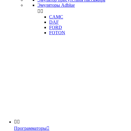
Эмуляторы Adblue


CAMC
DAF
FORD
FOTON


Программаторы
