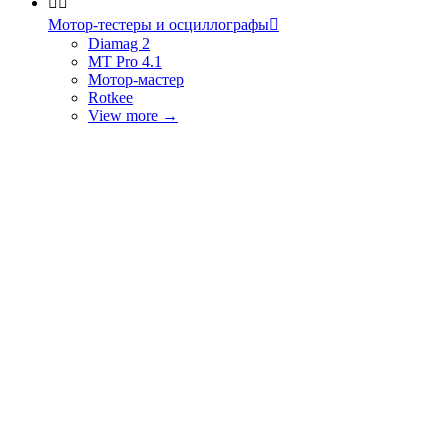


Мотор-тестеры и осциллографы

Diamag 2
MT Pro 4.1
Мотор-мастер
Rotkee
View more
→