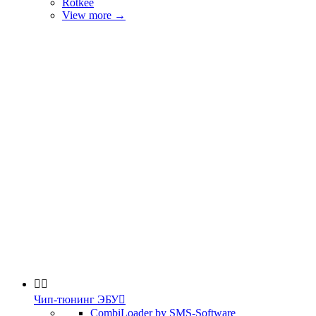
Rotkee
View more
→


Чип-тюнинг ЭБУ

CombiLoader by SMS-Software