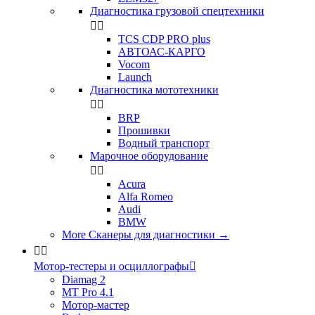
Диагностика грузовой спецтехники


TCS CDP PRO plus
АВТОАС-КАРГО
Vocom
Launch
Диагностика мототехники


BRP
Прошивки
Водный транспорт
Марочное оборудование


Acura
Alfa Romeo
Audi
BMW
More Сканеры для диагностики
→


Мотор-тестеры и осциллографы

Diamag 2
MT Pro 4.1
Мотор-мастер