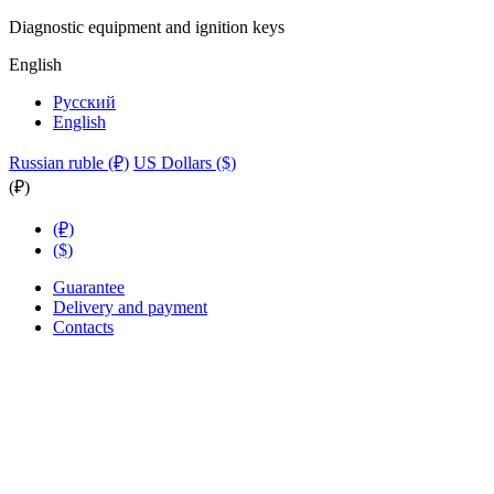
Diagnostic equipment and ignition keys
English
Русский
English
Russian ruble (₽)
US Dollars ($)
(₽)
(₽)
($)
Guarantee
Delivery and payment
Contacts