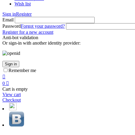
Wish list
Sign in
Register
Email
Password
Forgot your password?
Register for a new account
Anti-bot validation
Or sign-in with another identity provider:
Sign in
Remember me

0

Cart is empty
View cart
Checkout