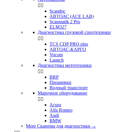


Scandoc
АВТОАС (ACE LAB)
Scanmatik 2 Pro
ELM327
Диагностика грузовой спецтехники


TCS CDP PRO plus
АВТОАС-КАРГО
Vocom
Launch
Диагностика мототехники


BRP
Прошивки
Водный транспорт
Марочное оборудование


Acura
Alfa Romeo
Audi
BMW
More Сканеры для диагностики
→