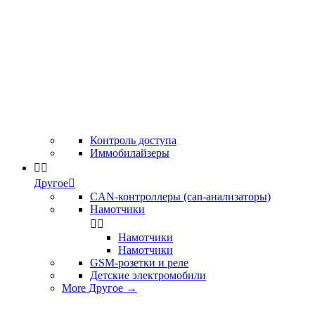
Контроль доступа
Иммобилайзеры


Другое

CAN-контроллеры (can-анализаторы)
Намотчики


Намотчики
Намотчики
GSM-розетки и реле
Детские электромобили
More Другое
→