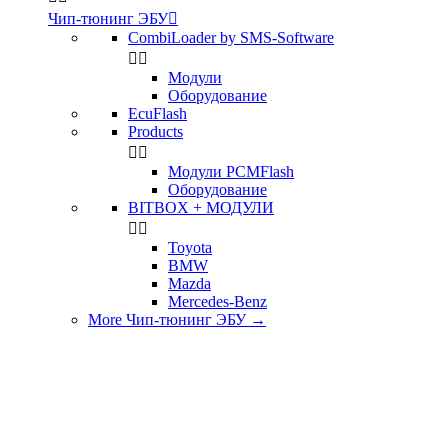
Чип-тюнинг ЭБУ

CombiLoader by SMS-Software


Модули
Оборудование
EcuFlash
Products


Модули PCMFlash
Оборудование
BITBOX + МОДУЛИ


Toyota
BMW
Mazda
Mercedes-Benz
More Чип-тюнинг ЭБУ
→