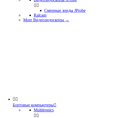


Сменные зонды JProbe
Ralcam
More Видеоэндоскопы
→


Бортовые компьютеры

Multitronics

