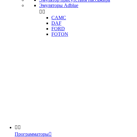
Эмуляторы Adblue


CAMC
DAF
FORD
FOTON


Программаторы
