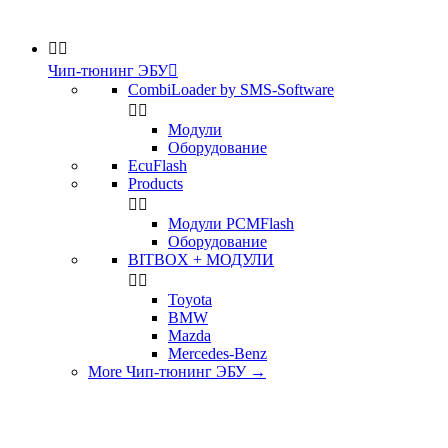


Чип-тюнинг ЭБУ

CombiLoader by SMS-Software


Модули
Оборудование
EcuFlash
Products


Модули PCMFlash
Оборудование
BITBOX + МОДУЛИ


Toyota
BMW
Mazda
Mercedes-Benz
More Чип-тюнинг ЭБУ
→