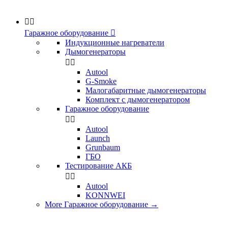


Гаражное оборудование

Индукционные нагреватели
Дымогенераторы


Аutool
G-Smoke
Малогабаритные дымогенераторы
Комплект с дымогенератором
Гаражное оборудование


Autool
Launch
Grunbaum
ГБО
Тестирование АКБ


Autool
KONNWEI
More Гаражное оборудование
→