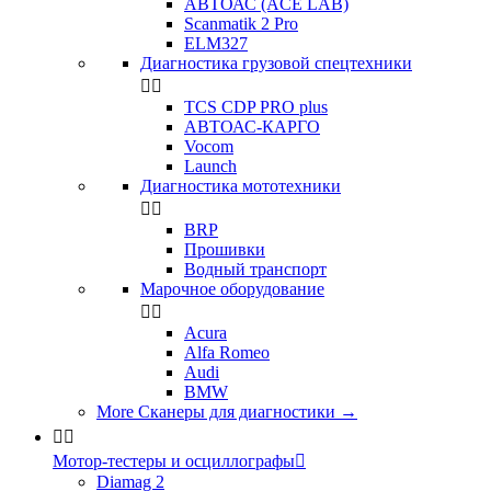
АВТОАС (ACE LAB)
Scanmatik 2 Pro
ELM327
Диагностика грузовой спецтехники


TCS CDP PRO plus
АВТОАС-КАРГО
Vocom
Launch
Диагностика мототехники


BRP
Прошивки
Водный транспорт
Марочное оборудование


Acura
Alfa Romeo
Audi
BMW
More Сканеры для диагностики
→


Мотор-тестеры и осциллографы

Diamag 2