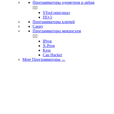
Программаторы одометров и airbag


STool оригинал
ПО-5
Программаторы ключей
Canny
Программаторы микросхем


IProg
X-Prog
Kess
Can Hacker
More Программаторы
→