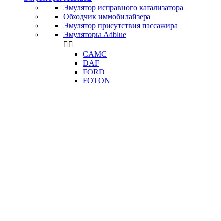
Эмулятор исправного катализатора
Обходчик иммобилайзера
Эмулятор присутствия пассажира
Эмуляторы Adblue


CAMC
DAF
FORD
FOTON