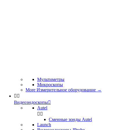
Мультиметры
Микроскопы
More Измерительное оборудование
→


Видеоэндоскопы

Autel


Сменные зонды Autel
Launch
Видеоэндоскопы JProbe