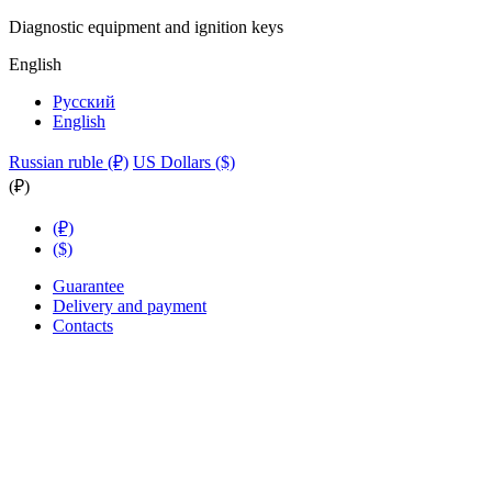
Diagnostic equipment and ignition keys
English
Русский
English
Russian ruble (₽)
US Dollars ($)
(₽)
(₽)
($)
Guarantee
Delivery and payment
Contacts