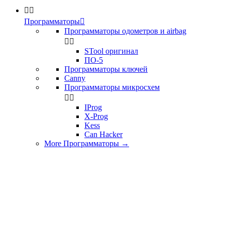


Программаторы

Программаторы одометров и airbag


STool оригинал
ПО-5
Программаторы ключей
Canny
Программаторы микросхем


IProg
X-Prog
Kess
Can Hacker
More Программаторы
→