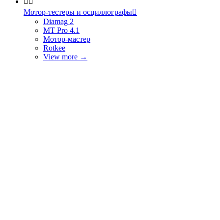


Мотор-тестеры и осциллографы

Diamag 2
MT Pro 4.1
Мотор-мастер
Rotkee
View more
→