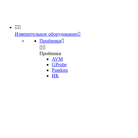


Измерительное оборудование

Пробники



Пробники
AVM
GProbe
Pandora
ИК