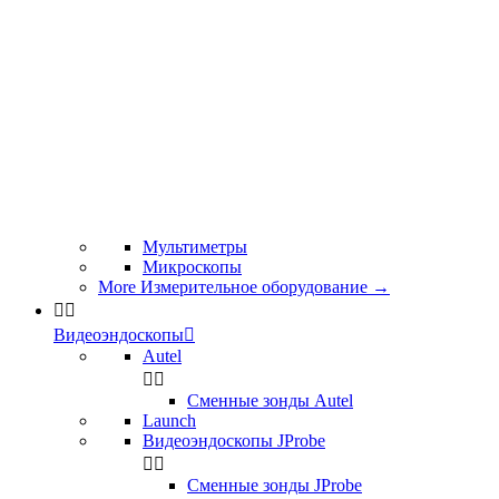
Мультиметры
Микроскопы
More Измерительное оборудование
→


Видеоэндоскопы

Autel


Сменные зонды Autel
Launch
Видеоэндоскопы JProbe


Сменные зонды JProbe