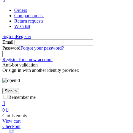
Orders
Comparison list
Return requests
Wish list
Sign in
Register
Email
Password
Forgot your password?
Register for a new account
Anti-bot validation
Or sign-in with another identity provider:
Sign in
Remember me

0

Cart is empty
View cart
Checkout