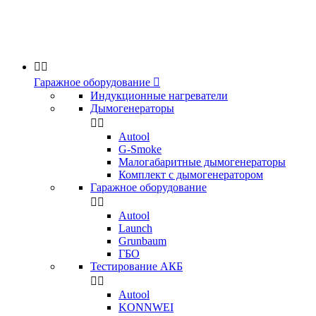


Гаражное оборудование

Индукционные нагреватели
Дымогенераторы


Аutool
G-Smoke
Малогабаритные дымогенераторы
Комплект с дымогенератором
Гаражное оборудование


Autool
Launch
Grunbaum
ГБО
Тестирование АКБ


Autool
KONNWEI