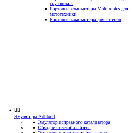
грузовиков
Бортовые компьютеры Multitronics для
мототехники
Бортовые компьютеры для катеров


Эмуляторы Adblue

Эмулятор исправного катализатора
Обходчик иммобилайзера
Эмулятор присутствия пассажира