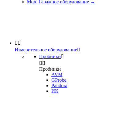
More Гаражное оборудование
→


Измерительное оборудование

Пробники



Пробники
AVM
GProbe
Pandora
ИК