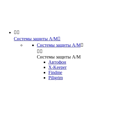


Системы защиты А/М

Системы защиты А/М



Системы защиты А/М
Автофон
X-Keeper
Findme
Piligrim