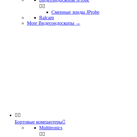


Сменные зонды JProbe
Ralcam
More Видеоэндоскопы
→


Бортовые компьютеры

Multitronics

