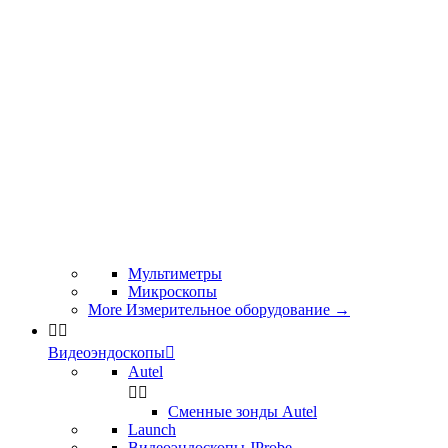
Мультиметры
Микроскопы
More Измерительное оборудование
→


Видеоэндоскопы

Autel


Сменные зонды Autel
Launch
Видеоэндоскопы JProbe