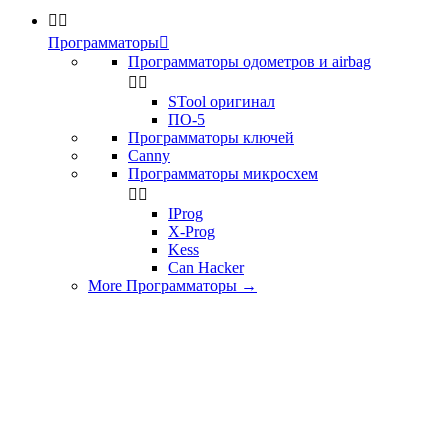


Программаторы

Программаторы одометров и airbag


STool оригинал
ПО-5
Программаторы ключей
Canny
Программаторы микросхем


IProg
X-Prog
Kess
Can Hacker
More Программаторы
→