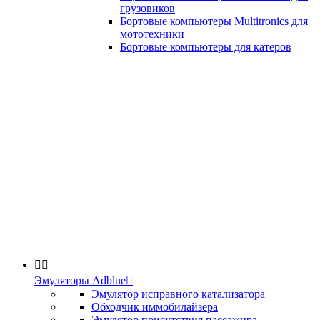
грузовиков
Бортовые компьютеры Multitronics для
мототехники
Бортовые компьютеры для катеров


Эмуляторы Adblue

Эмулятор исправного катализатора
Обходчик иммобилайзера
Эмулятор присутствия пассажира