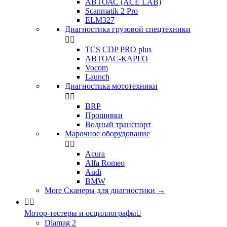
АВТОАС (ACE LAB)
Scanmatik 2 Pro
ELM327
Диагностика грузовой спецтехники


TCS CDP PRO plus
АВТОАС-КАРГО
Vocom
Launch
Диагностика мототехники


BRP
Прошивки
Водный транспорт
Марочное оборудование


Acura
Alfa Romeo
Audi
BMW
More Сканеры для диагностики
→


Мотор-тестеры и осциллографы

Diamag 2