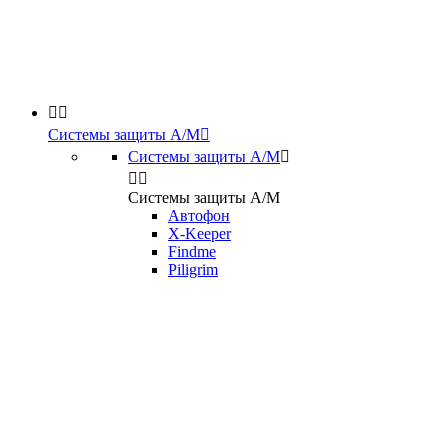


Системы защиты А/М

Системы защиты А/М



Системы защиты А/М
Автофон
X-Keeper
Findme
Piligrim