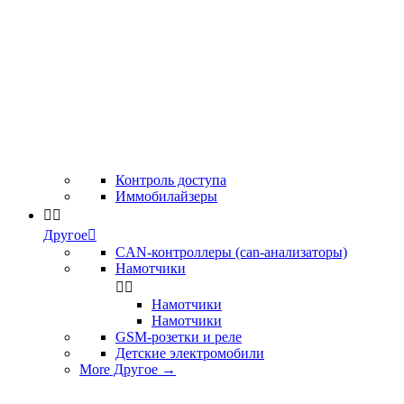
Контроль доступа
Иммобилайзеры


Другое

CAN-контроллеры (can-анализаторы)
Намотчики


Намотчики
Намотчики
GSM-розетки и реле
Детские электромобили
More Другое
→