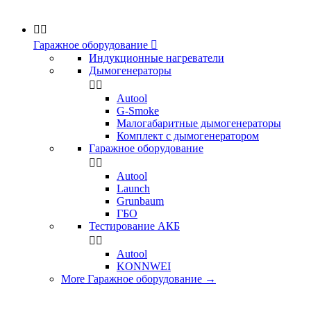


Гаражное оборудование

Индукционные нагреватели
Дымогенераторы


Аutool
G-Smoke
Малогабаритные дымогенераторы
Комплект с дымогенератором
Гаражное оборудование


Autool
Launch
Grunbaum
ГБО
Тестирование АКБ


Autool
KONNWEI
More Гаражное оборудование
→