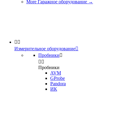
More Гаражное оборудование
→


Измерительное оборудование

Пробники



Пробники
AVM
GProbe
Pandora
ИК