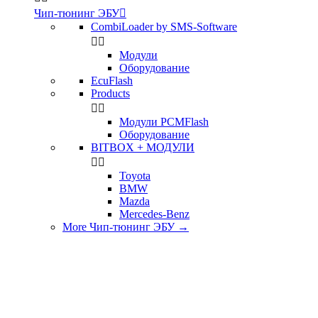
Чип-тюнинг ЭБУ

CombiLoader by SMS-Software


Модули
Оборудование
EcuFlash
Products


Модули PCMFlash
Оборудование
BITBOX + МОДУЛИ


Toyota
BMW
Mazda
Mercedes-Benz
More Чип-тюнинг ЭБУ
→