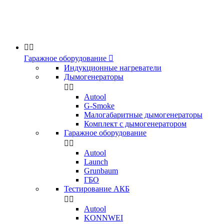


Гаражное оборудование

Индукционные нагреватели
Дымогенераторы


Аutool
G-Smoke
Малогабаритные дымогенераторы
Комплект с дымогенератором
Гаражное оборудование


Autool
Launch
Grunbaum
ГБО
Тестирование АКБ


Autool
KONNWEI