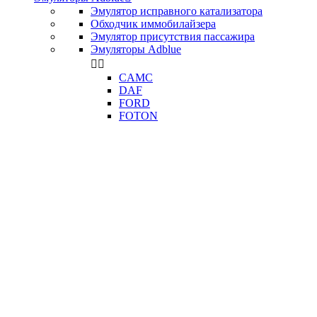
Эмулятор исправного катализатора
Обходчик иммобилайзера
Эмулятор присутствия пассажира
Эмуляторы Adblue


CAMC
DAF
FORD
FOTON