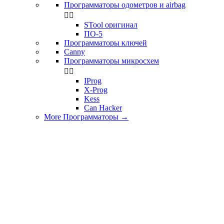
Программаторы одометров и airbag


STool оригинал
ПО-5
Программаторы ключей
Canny
Программаторы микросхем


IProg
X-Prog
Kess
Can Hacker
More Программаторы
→