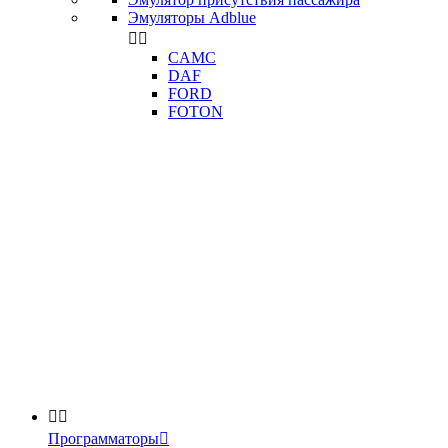
Эмуляторы Adblue


CAMC
DAF
FORD
FOTON


Программаторы
