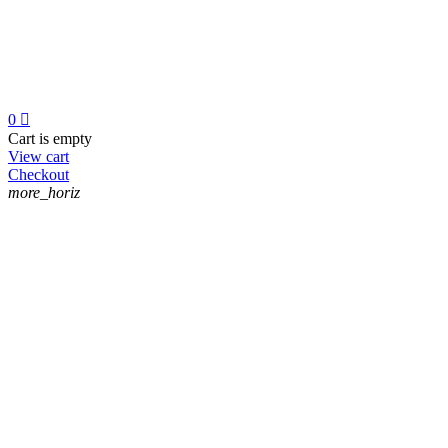
0

Cart is empty
View cart
Checkout
more_horiz