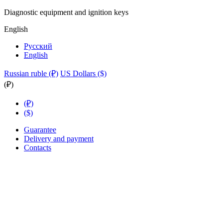
Diagnostic equipment and ignition keys
English
Русский
English
Russian ruble (₽)
US Dollars ($)
(₽)
(₽)
($)
Guarantee
Delivery and payment
Contacts