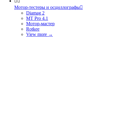


Мотор-тестеры и осциллографы

Diamag 2
MT Pro 4.1
Мотор-мастер
Rotkee
View more
→