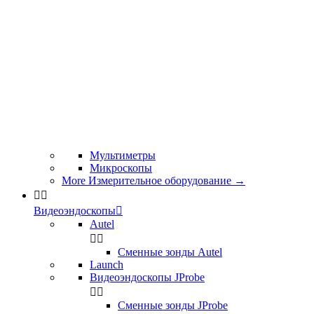
Мультиметры
Микроскопы
More Измерительное оборудование
→


Видеоэндоскопы

Autel


Сменные зонды Autel
Launch
Видеоэндоскопы JProbe


Сменные зонды JProbe