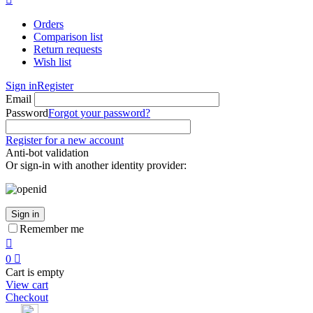
Orders
Comparison list
Return requests
Wish list
Sign in
Register
Email
Password
Forgot your password?
Register for a new account
Anti-bot validation
Or sign-in with another identity provider:
Sign in
Remember me

0

Cart is empty
View cart
Checkout