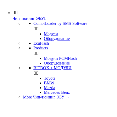


Чип-тюнинг ЭБУ

CombiLoader by SMS-Software


Модули
Оборудование
EcuFlash
Products


Модули PCMFlash
Оборудование
BITBOX + МОДУЛИ


Toyota
BMW
Mazda
Mercedes-Benz
More Чип-тюнинг ЭБУ
→