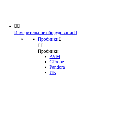


Измерительное оборудование

Пробники



Пробники
AVM
GProbe
Pandora
ИК