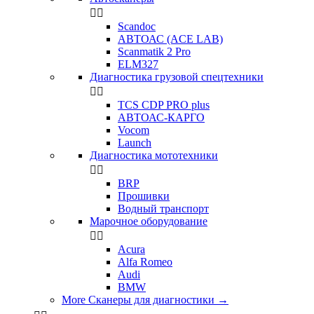


Scandoc
АВТОАС (ACE LAB)
Scanmatik 2 Pro
ELM327
Диагностика грузовой спецтехники


TCS CDP PRO plus
АВТОАС-КАРГО
Vocom
Launch
Диагностика мототехники


BRP
Прошивки
Водный транспорт
Марочное оборудование


Acura
Alfa Romeo
Audi
BMW
More Сканеры для диагностики
→