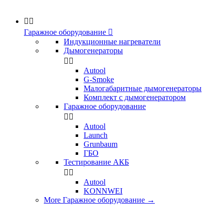


Гаражное оборудование

Индукционные нагреватели
Дымогенераторы


Аutool
G-Smoke
Малогабаритные дымогенераторы
Комплект с дымогенератором
Гаражное оборудование


Autool
Launch
Grunbaum
ГБО
Тестирование АКБ


Autool
KONNWEI
More Гаражное оборудование
→