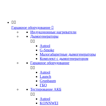


Гаражное оборудование

Индукционные нагреватели
Дымогенераторы


Аutool
G-Smoke
Малогабаритные дымогенераторы
Комплект с дымогенератором
Гаражное оборудование


Autool
Launch
Grunbaum
ГБО
Тестирование АКБ


Autool
KONNWEI