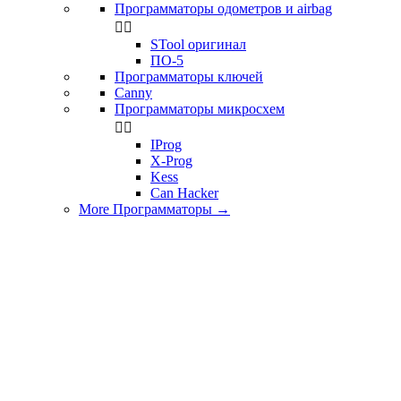
Программаторы одометров и airbag


STool оригинал
ПО-5
Программаторы ключей
Canny
Программаторы микросхем


IProg
X-Prog
Kess
Can Hacker
More Программаторы
→