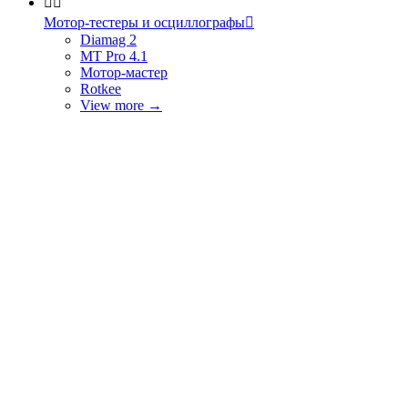


Мотор-тестеры и осциллографы

Diamag 2
MT Pro 4.1
Мотор-мастер
Rotkee
View more
→