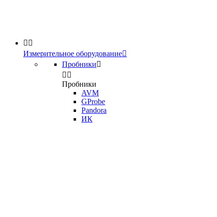


Измерительное оборудование

Пробники



Пробники
AVM
GProbe
Pandora
ИК