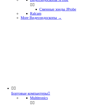


Сменные зонды JProbe
Ralcam
More Видеоэндоскопы
→


Бортовые компьютеры

Multitronics

