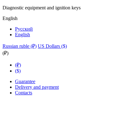
Diagnostic equipment and ignition keys
English
Русский
English
Russian ruble (₽)
US Dollars ($)
(₽)
(₽)
($)
Guarantee
Delivery and payment
Contacts