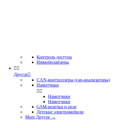
Контроль доступа
Иммобилайзеры


Другое

CAN-контроллеры (can-анализаторы)
Намотчики


Намотчики
Намотчики
GSM-розетки и реле
Детские электромобили
More Другое
→