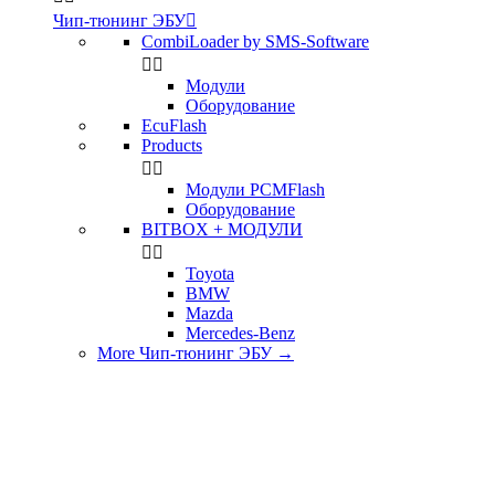
Чип-тюнинг ЭБУ

CombiLoader by SMS-Software


Модули
Оборудование
EcuFlash
Products


Модули PCMFlash
Оборудование
BITBOX + МОДУЛИ


Toyota
BMW
Mazda
Mercedes-Benz
More Чип-тюнинг ЭБУ
→