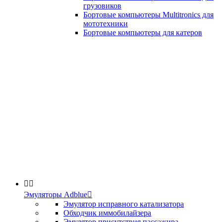
грузовиков
Бортовые компьютеры Multitronics для
мототехники
Бортовые компьютеры для катеров


Эмуляторы Adblue

Эмулятор исправного катализатора
Обходчик иммобилайзера
Эмулятор присутствия пассажира