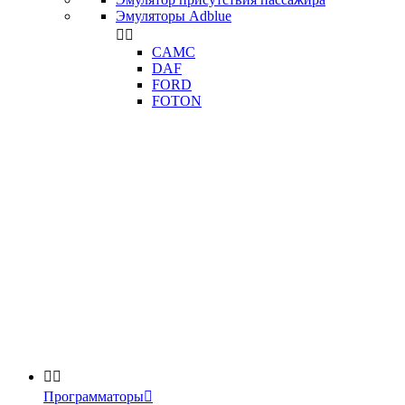
Эмуляторы Adblue


CAMC
DAF
FORD
FOTON


Программаторы
