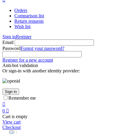
Orders
Comparison list
Return requests
Wish list
Sign in
Register
Email
Password
Forgot your password?
Register for a new account
Anti-bot validation
Or sign-in with another identity provider:
Sign in
Remember me

0

Cart is empty
View cart
Checkout