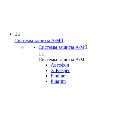


Системы защиты А/М

Системы защиты А/М



Системы защиты А/М
Автофон
X-Keeper
Findme
Piligrim