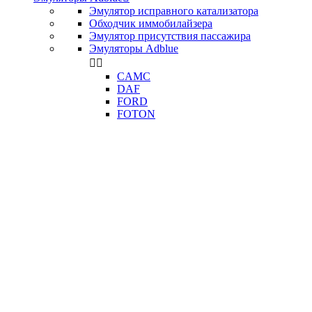
Эмулятор исправного катализатора
Обходчик иммобилайзера
Эмулятор присутствия пассажира
Эмуляторы Adblue


CAMC
DAF
FORD
FOTON