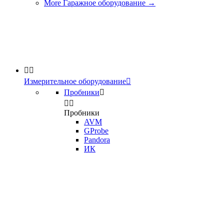
More Гаражное оборудование
→


Измерительное оборудование

Пробники



Пробники
AVM
GProbe
Pandora
ИК