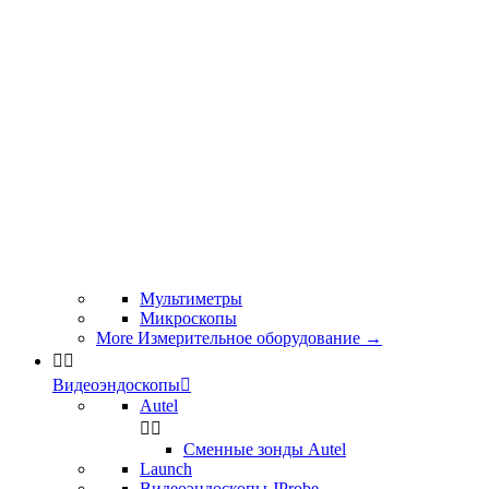
Мультиметры
Микроскопы
More Измерительное оборудование
→


Видеоэндоскопы

Autel


Сменные зонды Autel
Launch
Видеоэндоскопы JProbe