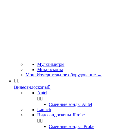
Мультиметры
Микроскопы
More Измерительное оборудование
→


Видеоэндоскопы

Autel


Сменные зонды Autel
Launch
Видеоэндоскопы JProbe


Сменные зонды JProbe