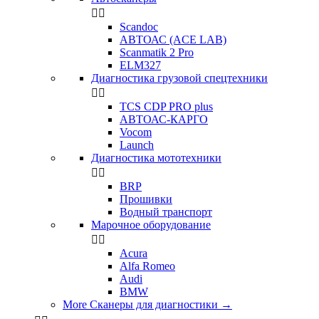


Scandoc
АВТОАС (ACE LAB)
Scanmatik 2 Pro
ELM327
Диагностика грузовой спецтехники


TCS CDP PRO plus
АВТОАС-КАРГО
Vocom
Launch
Диагностика мототехники


BRP
Прошивки
Водный транспорт
Марочное оборудование


Acura
Alfa Romeo
Audi
BMW
More Сканеры для диагностики
→