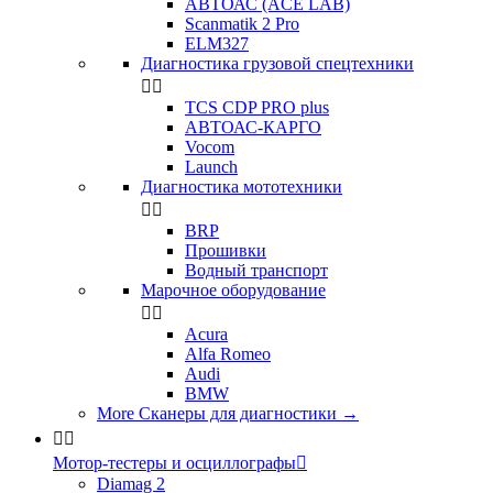
АВТОАС (ACE LAB)
Scanmatik 2 Pro
ELM327
Диагностика грузовой спецтехники


TCS CDP PRO plus
АВТОАС-КАРГО
Vocom
Launch
Диагностика мототехники


BRP
Прошивки
Водный транспорт
Марочное оборудование


Acura
Alfa Romeo
Audi
BMW
More Сканеры для диагностики
→


Мотор-тестеры и осциллографы

Diamag 2