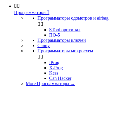


Программаторы

Программаторы одометров и airbag


STool оригинал
ПО-5
Программаторы ключей
Canny
Программаторы микросхем


IProg
X-Prog
Kess
Can Hacker
More Программаторы
→