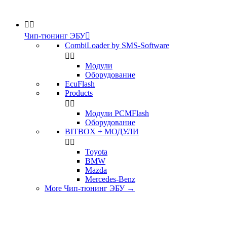


Чип-тюнинг ЭБУ

CombiLoader by SMS-Software


Модули
Оборудование
EcuFlash
Products


Модули PCMFlash
Оборудование
BITBOX + МОДУЛИ


Toyota
BMW
Mazda
Mercedes-Benz
More Чип-тюнинг ЭБУ
→