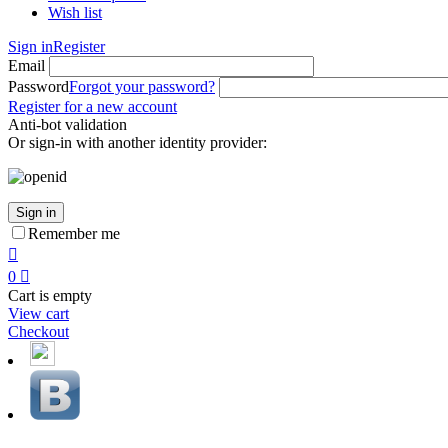
Wish list
Sign in
Register
Email
Password
Forgot your password?
Register for a new account
Anti-bot validation
Or sign-in with another identity provider:
Sign in
Remember me

0

Cart is empty
View cart
Checkout