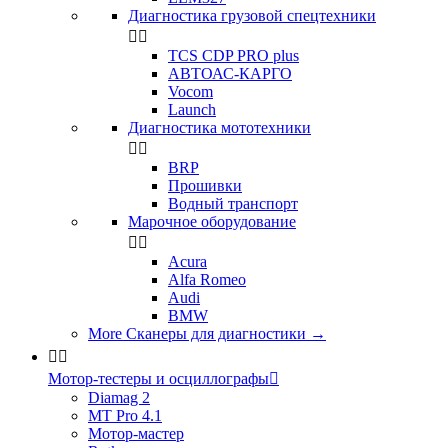
Диагностика грузовой спецтехники


TCS CDP PRO plus
АВТОАС-КАРГО
Vocom
Launch
Диагностика мототехники


BRP
Прошивки
Водный транспорт
Марочное оборудование


Acura
Alfa Romeo
Audi
BMW
More Сканеры для диагностики
→


Мотор-тестеры и осциллографы

Diamag 2
MT Pro 4.1
Мотор-мастер