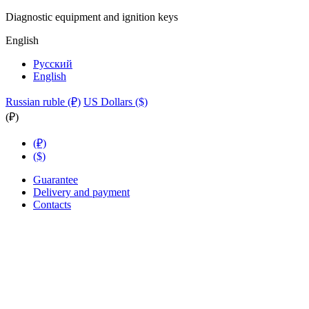
Diagnostic equipment and ignition keys
English
Русский
English
Russian ruble (₽)
US Dollars ($)
(₽)
(₽)
($)
Guarantee
Delivery and payment
Contacts