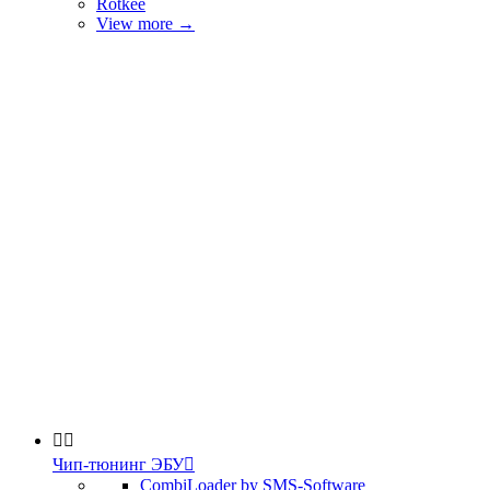
Rotkee
View more
→


Чип-тюнинг ЭБУ

CombiLoader by SMS-Software