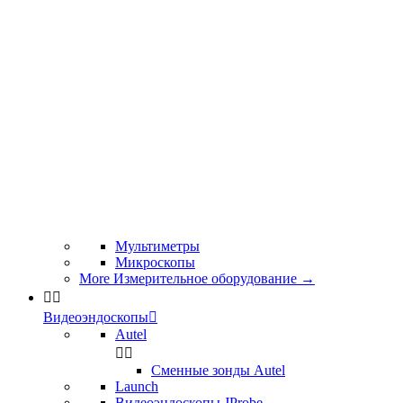
Мультиметры
Микроскопы
More Измерительное оборудование
→


Видеоэндоскопы

Autel


Сменные зонды Autel
Launch
Видеоэндоскопы JProbe