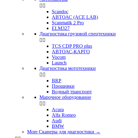


Scandoc
АВТОАС (ACE LAB)
Scanmatik 2 Pro
ELM327
Диагностика грузовой спецтехники


TCS CDP PRO plus
АВТОАС-КАРГО
Vocom
Launch
Диагностика мототехники


BRP
Прошивки
Водный транспорт
Марочное оборудование


Acura
Alfa Romeo
Audi
BMW
More Сканеры для диагностики
→