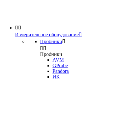


Измерительное оборудование

Пробники



Пробники
AVM
GProbe
Pandora
ИК