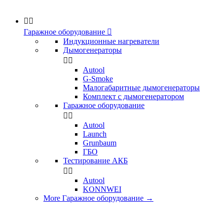


Гаражное оборудование

Индукционные нагреватели
Дымогенераторы


Аutool
G-Smoke
Малогабаритные дымогенераторы
Комплект с дымогенератором
Гаражное оборудование


Autool
Launch
Grunbaum
ГБО
Тестирование АКБ


Autool
KONNWEI
More Гаражное оборудование
→