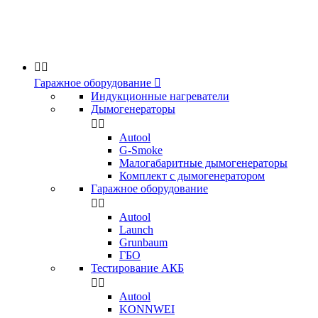


Гаражное оборудование

Индукционные нагреватели
Дымогенераторы


Аutool
G-Smoke
Малогабаритные дымогенераторы
Комплект с дымогенератором
Гаражное оборудование


Autool
Launch
Grunbaum
ГБО
Тестирование АКБ


Autool
KONNWEI