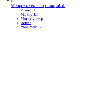


Мотор-тестеры и осциллографы

Diamag 2
MT Pro 4.1
Мотор-мастер
Rotkee
View more
→