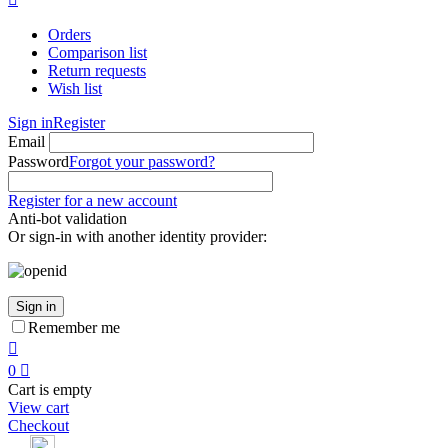
Orders
Comparison list
Return requests
Wish list
Sign in
Register
Email
Password
Forgot your password?
Register for a new account
Anti-bot validation
Or sign-in with another identity provider:
Sign in
Remember me

0

Cart is empty
View cart
Checkout