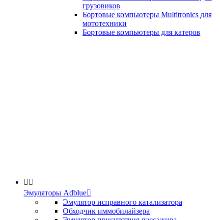
грузовиков
Бортовые компьютеры Multitronics для
мототехники
Бортовые компьютеры для катеров


Эмуляторы Adblue

Эмулятор исправного катализатора
Обходчик иммобилайзера
Эмулятор присутствия пассажира