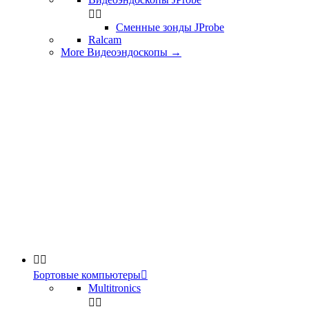


Сменные зонды JProbe
Ralcam
More Видеоэндоскопы
→


Бортовые компьютеры

Multitronics

