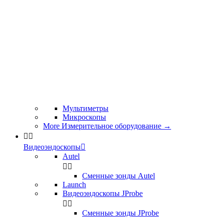
Мультиметры
Микроскопы
More Измерительное оборудование
→


Видеоэндоскопы

Autel


Сменные зонды Autel
Launch
Видеоэндоскопы JProbe


Сменные зонды JProbe