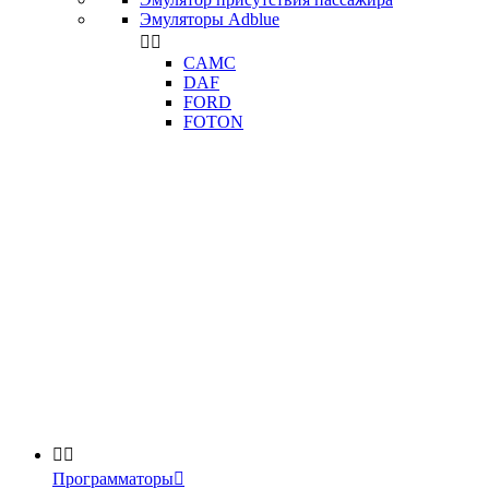
Эмуляторы Adblue


CAMC
DAF
FORD
FOTON


Программаторы
