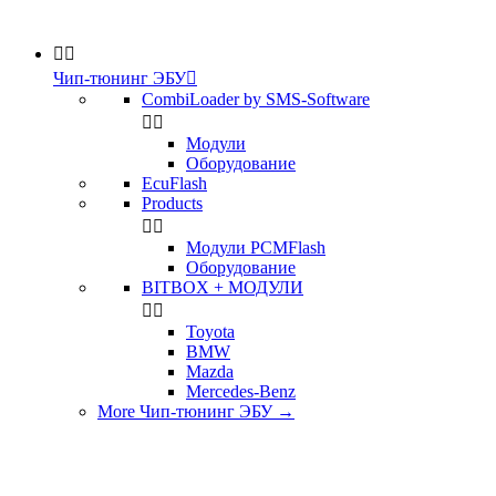


Чип-тюнинг ЭБУ

CombiLoader by SMS-Software


Модули
Оборудование
EcuFlash
Products


Модули PCMFlash
Оборудование
BITBOX + МОДУЛИ


Toyota
BMW
Mazda
Mercedes-Benz
More Чип-тюнинг ЭБУ
→