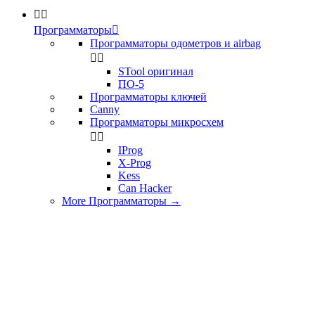


Программаторы

Программаторы одометров и airbag


STool оригинал
ПО-5
Программаторы ключей
Canny
Программаторы микросхем


IProg
X-Prog
Kess
Can Hacker
More Программаторы
→