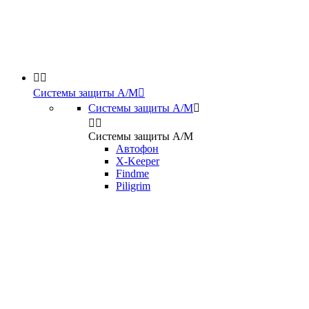


Системы защиты А/М

Системы защиты А/М



Системы защиты А/М
Автофон
X-Keeper
Findme
Piligrim