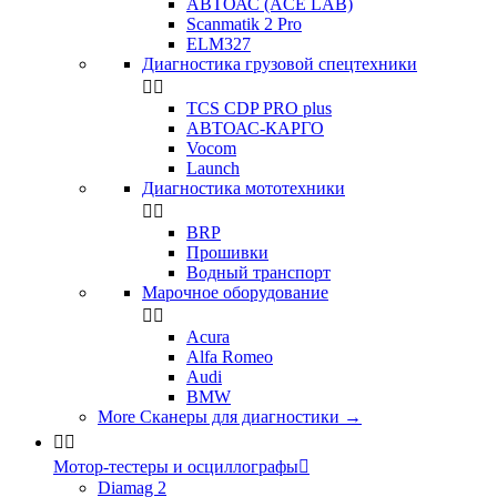
АВТОАС (ACE LAB)
Scanmatik 2 Pro
ELM327
Диагностика грузовой спецтехники


TCS CDP PRO plus
АВТОАС-КАРГО
Vocom
Launch
Диагностика мототехники


BRP
Прошивки
Водный транспорт
Марочное оборудование


Acura
Alfa Romeo
Audi
BMW
More Сканеры для диагностики
→


Мотор-тестеры и осциллографы

Diamag 2