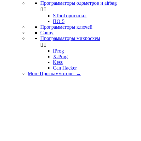
Программаторы одометров и airbag


STool оригинал
ПО-5
Программаторы ключей
Canny
Программаторы микросхем


IProg
X-Prog
Kess
Can Hacker
More Программаторы
→