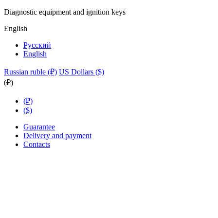
Diagnostic equipment and ignition keys
English
Русский
English
Russian ruble (₽)
US Dollars ($)
(₽)
(₽)
($)
Guarantee
Delivery and payment
Contacts