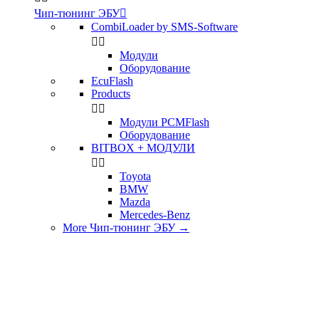
Чип-тюнинг ЭБУ

CombiLoader by SMS-Software


Модули
Оборудование
EcuFlash
Products


Модули PCMFlash
Оборудование
BITBOX + МОДУЛИ


Toyota
BMW
Mazda
Mercedes-Benz
More Чип-тюнинг ЭБУ
→