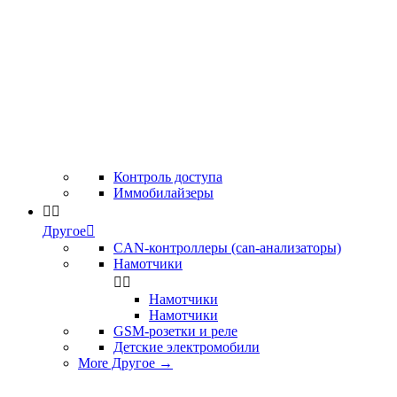
Контроль доступа
Иммобилайзеры


Другое

CAN-контроллеры (can-анализаторы)
Намотчики


Намотчики
Намотчики
GSM-розетки и реле
Детские электромобили
More Другое
→