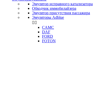
Эмулятор исправного катализатора
Обходчик иммобилайзера
Эмулятор присутствия пассажира
Эмуляторы Adblue


CAMC
DAF
FORD
FOTON