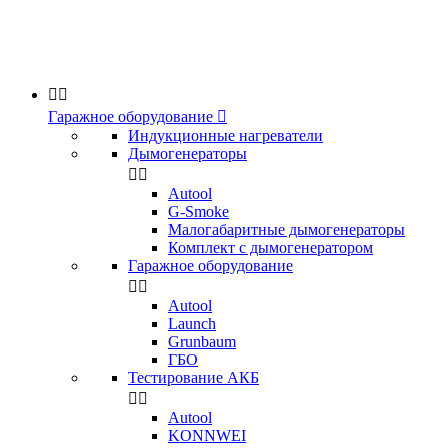


Гаражное оборудование

Индукционные нагреватели
Дымогенераторы


Аutool
G-Smoke
Малогабаритные дымогенераторы
Комплект с дымогенератором
Гаражное оборудование


Autool
Launch
Grunbaum
ГБО
Тестирование АКБ


Autool
KONNWEI