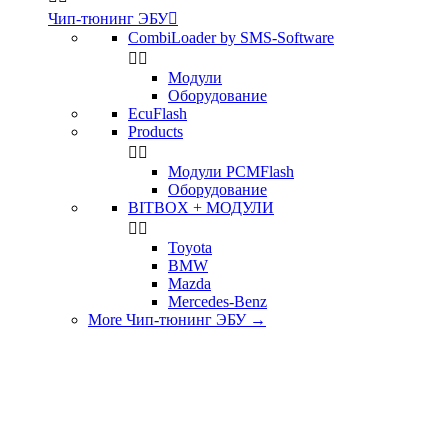
Чип-тюнинг ЭБУ

CombiLoader by SMS-Software


Модули
Оборудование
EcuFlash
Products


Модули PCMFlash
Оборудование
BITBOX + МОДУЛИ


Toyota
BMW
Mazda
Mercedes-Benz
More Чип-тюнинг ЭБУ
→