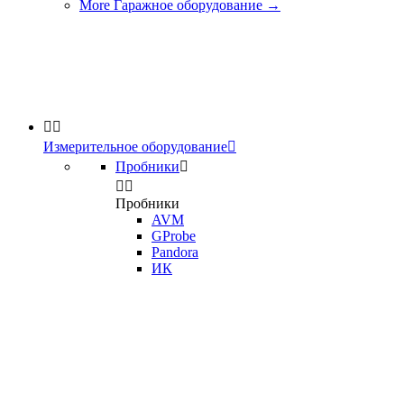
More Гаражное оборудование
→


Измерительное оборудование

Пробники



Пробники
AVM
GProbe
Pandora
ИК