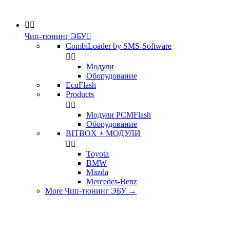


Чип-тюнинг ЭБУ

CombiLoader by SMS-Software


Модули
Оборудование
EcuFlash
Products


Модули PCMFlash
Оборудование
BITBOX + МОДУЛИ


Toyota
BMW
Mazda
Mercedes-Benz
More Чип-тюнинг ЭБУ
→