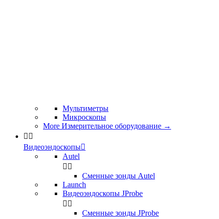
Мультиметры
Микроскопы
More Измерительное оборудование
→


Видеоэндоскопы

Autel


Сменные зонды Autel
Launch
Видеоэндоскопы JProbe


Сменные зонды JProbe