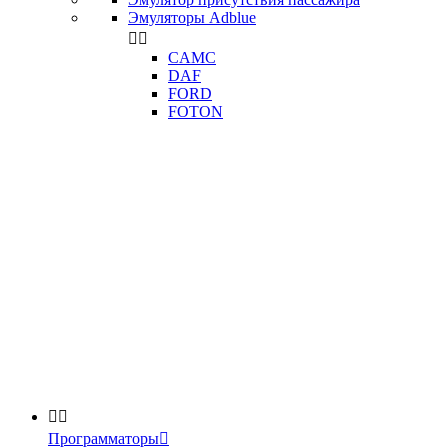
Эмуляторы Adblue


CAMC
DAF
FORD
FOTON


Программаторы
