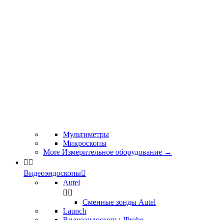
Мультиметры
Микроскопы
More Измерительное оборудование
→


Видеоэндоскопы

Autel


Сменные зонды Autel
Launch
Видеоэндоскопы JProbe