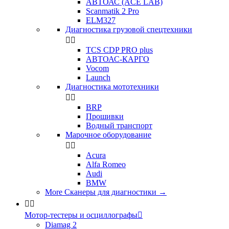
АВТОАС (ACE LAB)
Scanmatik 2 Pro
ELM327
Диагностика грузовой спецтехники


TCS CDP PRO plus
АВТОАС-КАРГО
Vocom
Launch
Диагностика мототехники


BRP
Прошивки
Водный транспорт
Марочное оборудование


Acura
Alfa Romeo
Audi
BMW
More Сканеры для диагностики
→


Мотор-тестеры и осциллографы

Diamag 2