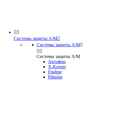


Системы защиты А/М

Системы защиты А/М



Системы защиты А/М
Автофон
X-Keeper
Findme
Piligrim