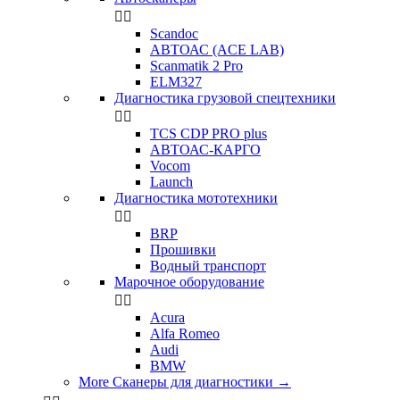


Scandoc
АВТОАС (ACE LAB)
Scanmatik 2 Pro
ELM327
Диагностика грузовой спецтехники


TCS CDP PRO plus
АВТОАС-КАРГО
Vocom
Launch
Диагностика мототехники


BRP
Прошивки
Водный транспорт
Марочное оборудование


Acura
Alfa Romeo
Audi
BMW
More Сканеры для диагностики
→