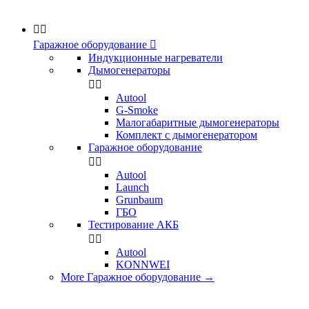


Гаражное оборудование

Индукционные нагреватели
Дымогенераторы


Аutool
G-Smoke
Малогабаритные дымогенераторы
Комплект с дымогенератором
Гаражное оборудование


Autool
Launch
Grunbaum
ГБО
Тестирование АКБ


Autool
KONNWEI
More Гаражное оборудование
→