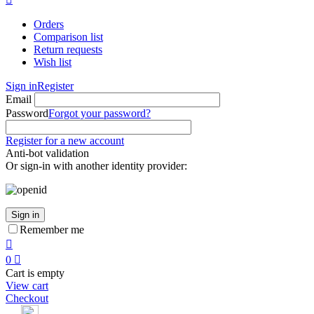
Orders
Comparison list
Return requests
Wish list
Sign in
Register
Email
Password
Forgot your password?
Register for a new account
Anti-bot validation
Or sign-in with another identity provider:
Sign in
Remember me

0

Cart is empty
View cart
Checkout