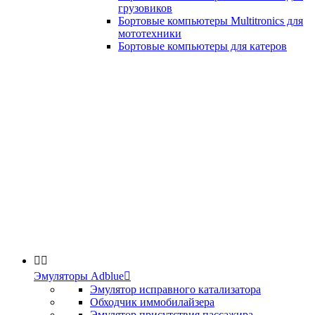
грузовиков
Бортовые компьютеры Multitronics для
мототехники
Бортовые компьютеры для катеров


Эмуляторы Adblue

Эмулятор исправного катализатора
Обходчик иммобилайзера
Эмулятор присутствия пассажира