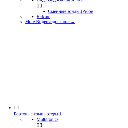


Сменные зонды JProbe
Ralcam
More Видеоэндоскопы
→


Бортовые компьютеры

Multitronics

