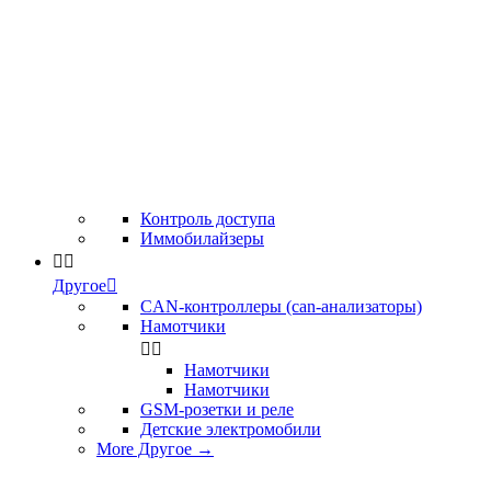
Контроль доступа
Иммобилайзеры


Другое

CAN-контроллеры (can-анализаторы)
Намотчики


Намотчики
Намотчики
GSM-розетки и реле
Детские электромобили
More Другое
→