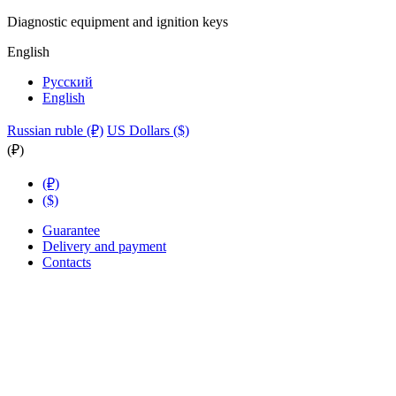
Diagnostic equipment and ignition keys
English
Русский
English
Russian ruble (₽)
US Dollars ($)
(₽)
(₽)
($)
Guarantee
Delivery and payment
Contacts