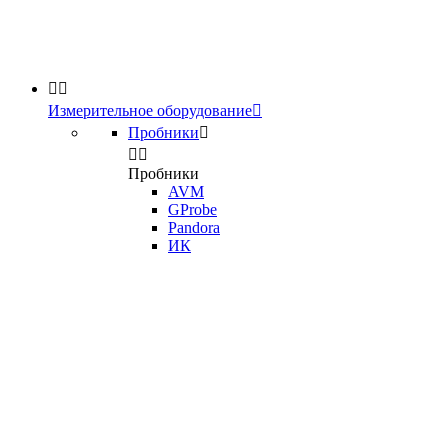


Измерительное оборудование

Пробники



Пробники
AVM
GProbe
Pandora
ИК