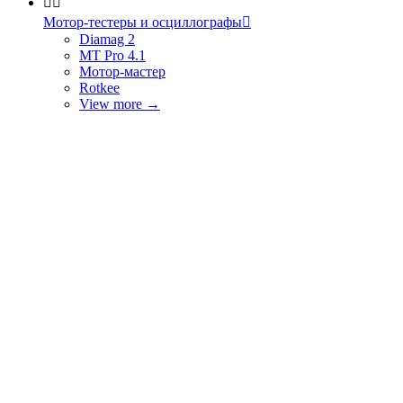


Мотор-тестеры и осциллографы

Diamag 2
MT Pro 4.1
Мотор-мастер
Rotkee
View more
→