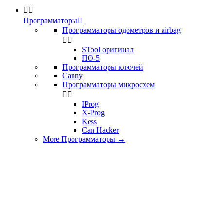


Программаторы

Программаторы одометров и airbag


STool оригинал
ПО-5
Программаторы ключей
Canny
Программаторы микросхем


IProg
X-Prog
Kess
Can Hacker
More Программаторы
→