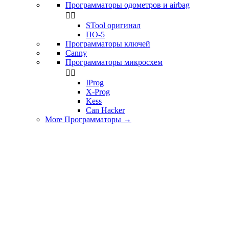
Программаторы одометров и airbag


STool оригинал
ПО-5
Программаторы ключей
Canny
Программаторы микросхем


IProg
X-Prog
Kess
Can Hacker
More Программаторы
→