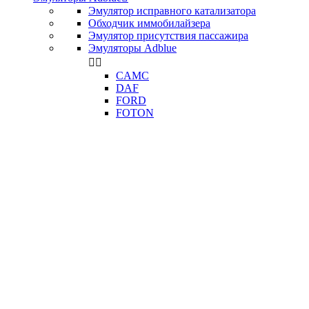
Эмулятор исправного катализатора
Обходчик иммобилайзера
Эмулятор присутствия пассажира
Эмуляторы Adblue


CAMC
DAF
FORD
FOTON