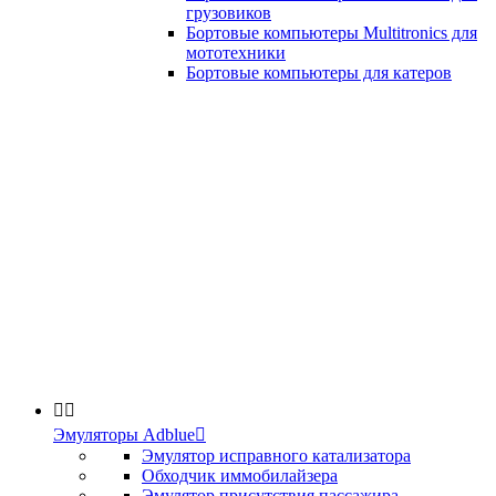
грузовиков
Бортовые компьютеры Multitronics для
мототехники
Бортовые компьютеры для катеров


Эмуляторы Adblue

Эмулятор исправного катализатора
Обходчик иммобилайзера
Эмулятор присутствия пассажира