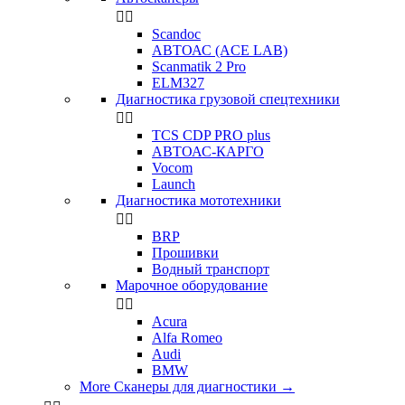


Scandoc
АВТОАС (ACE LAB)
Scanmatik 2 Pro
ELM327
Диагностика грузовой спецтехники


TCS CDP PRO plus
АВТОАС-КАРГО
Vocom
Launch
Диагностика мототехники


BRP
Прошивки
Водный транспорт
Марочное оборудование


Acura
Alfa Romeo
Audi
BMW
More Сканеры для диагностики
→