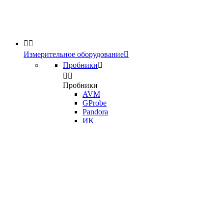


Измерительное оборудование

Пробники



Пробники
AVM
GProbe
Pandora
ИК