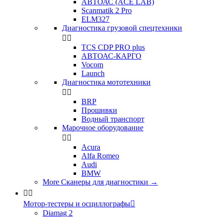
АВТОАС (ACE LAB)
Scanmatik 2 Pro
ELM327
Диагностика грузовой спецтехники


TCS CDP PRO plus
АВТОАС-КАРГО
Vocom
Launch
Диагностика мототехники


BRP
Прошивки
Водный транспорт
Марочное оборудование


Acura
Alfa Romeo
Audi
BMW
More Сканеры для диагностики
→


Мотор-тестеры и осциллографы

Diamag 2