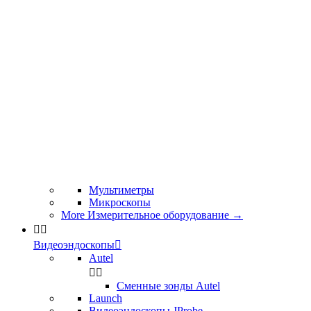
Мультиметры
Микроскопы
More Измерительное оборудование
→


Видеоэндоскопы

Autel


Сменные зонды Autel
Launch
Видеоэндоскопы JProbe