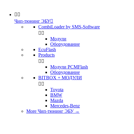


Чип-тюнинг ЭБУ

CombiLoader by SMS-Software


Модули
Оборудование
EcuFlash
Products


Модули PCMFlash
Оборудование
BITBOX + МОДУЛИ


Toyota
BMW
Mazda
Mercedes-Benz
More Чип-тюнинг ЭБУ
→