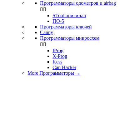
Программаторы одометров и airbag


STool оригинал
ПО-5
Программаторы ключей
Canny
Программаторы микросхем


IProg
X-Prog
Kess
Can Hacker
More Программаторы
→