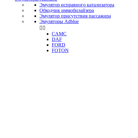
Эмулятор исправного катализатора
Обходчик иммобилайзера
Эмулятор присутствия пассажира
Эмуляторы Adblue


CAMC
DAF
FORD
FOTON