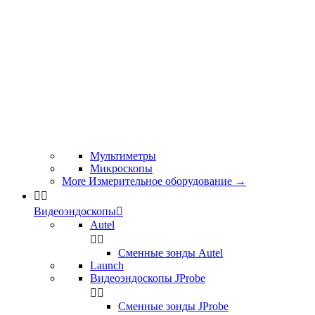
Мультиметры
Микроскопы
More Измерительное оборудование
→


Видеоэндоскопы

Autel


Сменные зонды Autel
Launch
Видеоэндоскопы JProbe


Сменные зонды JProbe