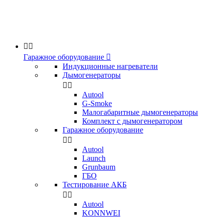


Гаражное оборудование

Индукционные нагреватели
Дымогенераторы


Аutool
G-Smoke
Малогабаритные дымогенераторы
Комплект с дымогенератором
Гаражное оборудование


Autool
Launch
Grunbaum
ГБО
Тестирование АКБ


Autool
KONNWEI