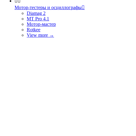


Мотор-тестеры и осциллографы

Diamag 2
MT Pro 4.1
Мотор-мастер
Rotkee
View more
→