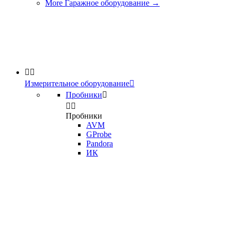
More Гаражное оборудование
→


Измерительное оборудование

Пробники



Пробники
AVM
GProbe
Pandora
ИК