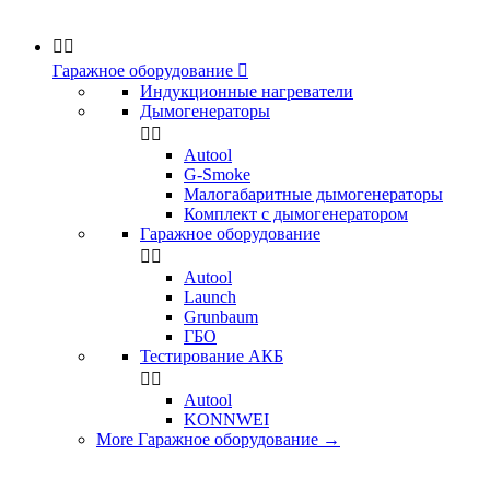


Гаражное оборудование

Индукционные нагреватели
Дымогенераторы


Аutool
G-Smoke
Малогабаритные дымогенераторы
Комплект с дымогенератором
Гаражное оборудование


Autool
Launch
Grunbaum
ГБО
Тестирование АКБ


Autool
KONNWEI
More Гаражное оборудование
→