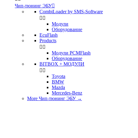
Чип-тюнинг ЭБУ

CombiLoader by SMS-Software


Модули
Оборудование
EcuFlash
Products


Модули PCMFlash
Оборудование
BITBOX + МОДУЛИ


Toyota
BMW
Mazda
Mercedes-Benz
More Чип-тюнинг ЭБУ
→