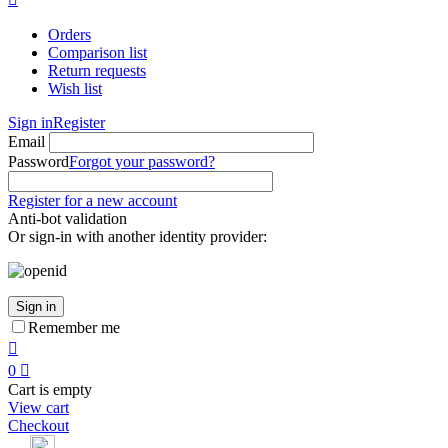
Orders
Comparison list
Return requests
Wish list
Sign in
Register
Email
Password
Forgot your password?
Register for a new account
Anti-bot validation
Or sign-in with another identity provider:
Sign in
Remember me

0

Cart is empty
View cart
Checkout