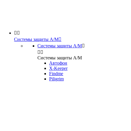


Системы защиты А/М

Системы защиты А/М



Системы защиты А/М
Автофон
X-Keeper
Findme
Piligrim