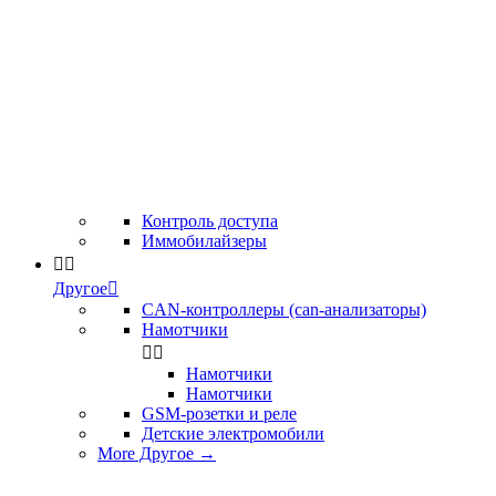
Контроль доступа
Иммобилайзеры


Другое

CAN-контроллеры (can-анализаторы)
Намотчики


Намотчики
Намотчики
GSM-розетки и реле
Детские электромобили
More Другое
→