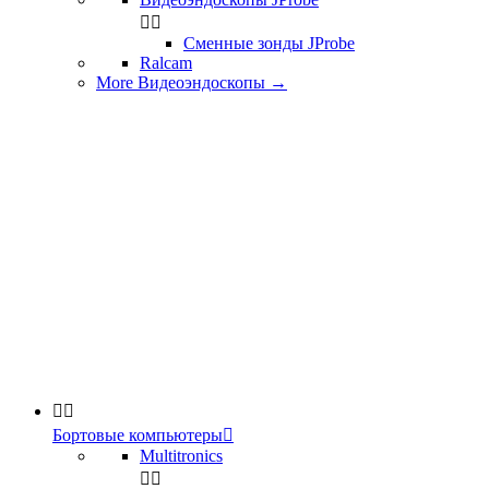


Сменные зонды JProbe
Ralcam
More Видеоэндоскопы
→


Бортовые компьютеры

Multitronics

