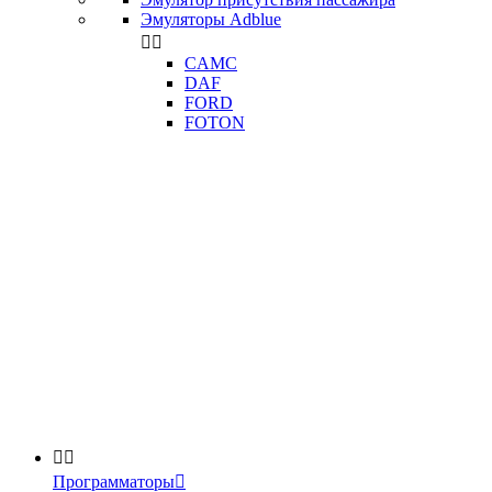
Эмуляторы Adblue


CAMC
DAF
FORD
FOTON


Программаторы
