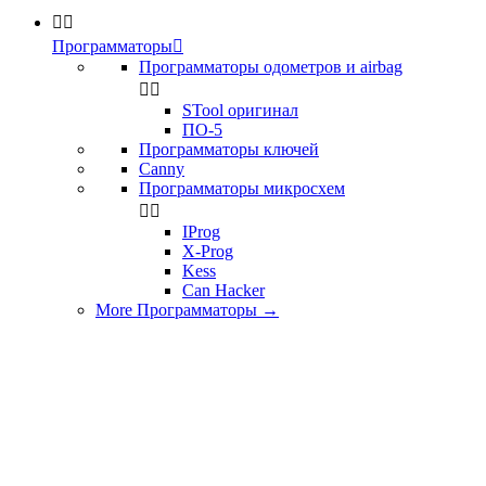


Программаторы

Программаторы одометров и airbag


STool оригинал
ПО-5
Программаторы ключей
Canny
Программаторы микросхем


IProg
X-Prog
Kess
Can Hacker
More Программаторы
→