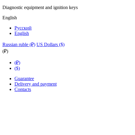
Diagnostic equipment and ignition keys
English
Русский
English
Russian ruble (₽)
US Dollars ($)
(₽)
(₽)
($)
Guarantee
Delivery and payment
Contacts