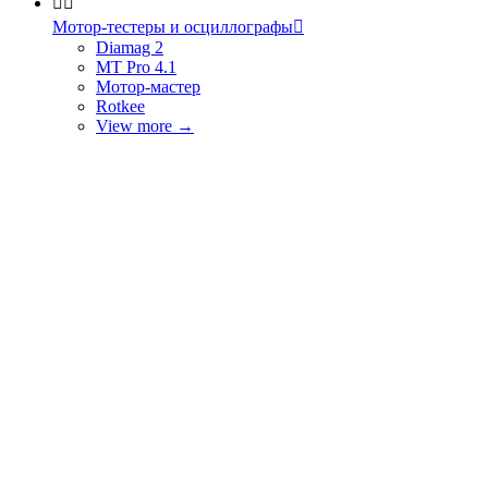


Мотор-тестеры и осциллографы

Diamag 2
MT Pro 4.1
Мотор-мастер
Rotkee
View more
→