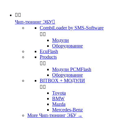


Чип-тюнинг ЭБУ

CombiLoader by SMS-Software


Модули
Оборудование
EcuFlash
Products


Модули PCMFlash
Оборудование
BITBOX + МОДУЛИ


Toyota
BMW
Mazda
Mercedes-Benz
More Чип-тюнинг ЭБУ
→