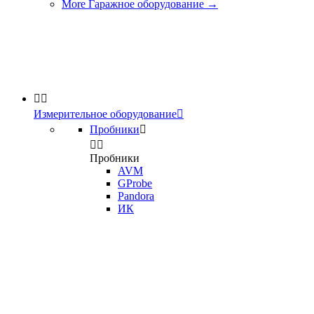
More Гаражное оборудование
→


Измерительное оборудование

Пробники



Пробники
AVM
GProbe
Pandora
ИК