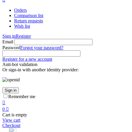
Orders
Comparison list
Return requests
Wish list
Sign in
Register
Email
Password
Forgot your password?
Register for a new account
Anti-bot validation
Or sign-in with another identity provider:
Sign in
Remember me

0

Cart is empty
View cart
Checkout