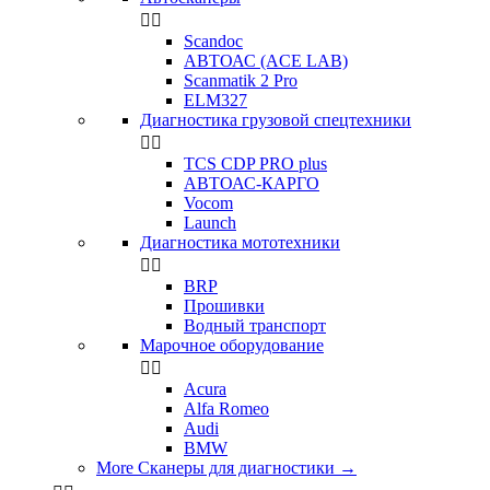


Scandoc
АВТОАС (ACE LAB)
Scanmatik 2 Pro
ELM327
Диагностика грузовой спецтехники


TCS CDP PRO plus
АВТОАС-КАРГО
Vocom
Launch
Диагностика мототехники


BRP
Прошивки
Водный транспорт
Марочное оборудование


Acura
Alfa Romeo
Audi
BMW
More Сканеры для диагностики
→