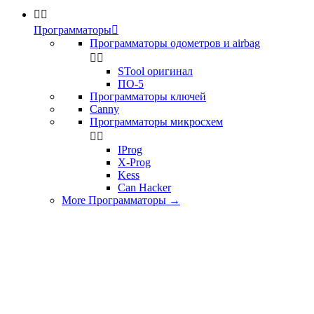


Программаторы

Программаторы одометров и airbag


STool оригинал
ПО-5
Программаторы ключей
Canny
Программаторы микросхем


IProg
X-Prog
Kess
Can Hacker
More Программаторы
→