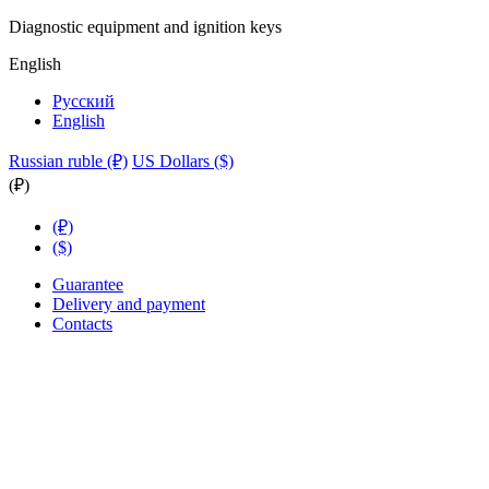
Diagnostic equipment and ignition keys
English
Русский
English
Russian ruble (₽)
US Dollars ($)
(₽)
(₽)
($)
Guarantee
Delivery and payment
Contacts