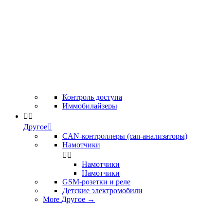
Контроль доступа
Иммобилайзеры


Другое

CAN-контроллеры (can-анализаторы)
Намотчики


Намотчики
Намотчики
GSM-розетки и реле
Детские электромобили
More Другое
→