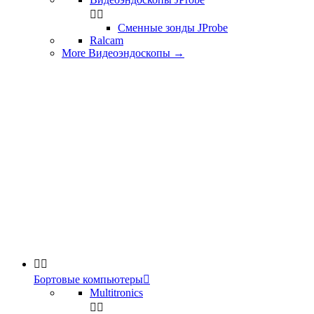


Сменные зонды JProbe
Ralcam
More Видеоэндоскопы
→


Бортовые компьютеры

Multitronics

