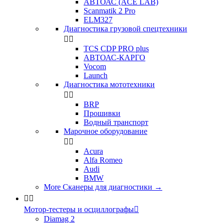
АВТОАС (ACE LAB)
Scanmatik 2 Pro
ELM327
Диагностика грузовой спецтехники


TCS CDP PRO plus
АВТОАС-КАРГО
Vocom
Launch
Диагностика мототехники


BRP
Прошивки
Водный транспорт
Марочное оборудование


Acura
Alfa Romeo
Audi
BMW
More Сканеры для диагностики
→


Мотор-тестеры и осциллографы

Diamag 2