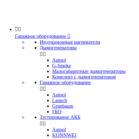


Гаражное оборудование

Индукционные нагреватели
Дымогенераторы


Аutool
G-Smoke
Малогабаритные дымогенераторы
Комплект с дымогенератором
Гаражное оборудование


Autool
Launch
Grunbaum
ГБО
Тестирование АКБ


Autool
KONNWEI