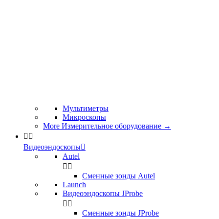
Мультиметры
Микроскопы
More Измерительное оборудование
→


Видеоэндоскопы

Autel


Сменные зонды Autel
Launch
Видеоэндоскопы JProbe


Сменные зонды JProbe