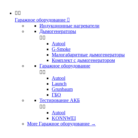


Гаражное оборудование

Индукционные нагреватели
Дымогенераторы


Аutool
G-Smoke
Малогабаритные дымогенераторы
Комплект с дымогенератором
Гаражное оборудование


Autool
Launch
Grunbaum
ГБО
Тестирование АКБ


Autool
KONNWEI
More Гаражное оборудование
→