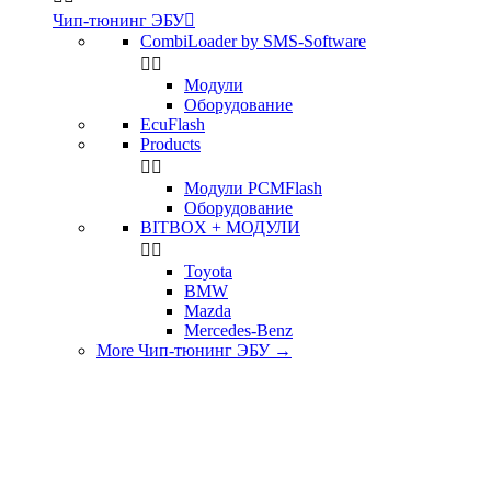
Чип-тюнинг ЭБУ

CombiLoader by SMS-Software


Модули
Оборудование
EcuFlash
Products


Модули PCMFlash
Оборудование
BITBOX + МОДУЛИ


Toyota
BMW
Mazda
Mercedes-Benz
More Чип-тюнинг ЭБУ
→