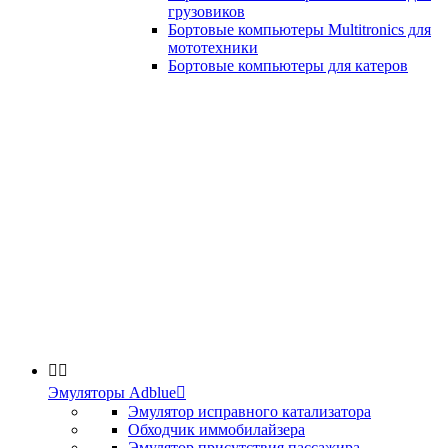
грузовиков
Бортовые компьютеры Multitronics для
мототехники
Бортовые компьютеры для катеров


Эмуляторы Adblue

Эмулятор исправного катализатора
Обходчик иммобилайзера
Эмулятор присутствия пассажира