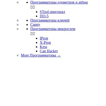
Программаторы одометров и airbag


STool оригинал
ПО-5
Программаторы ключей
Canny
Программаторы микросхем


IProg
X-Prog
Kess
Can Hacker
More Программаторы
→