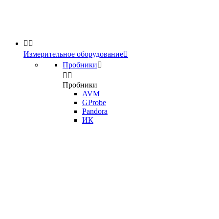


Измерительное оборудование

Пробники



Пробники
AVM
GProbe
Pandora
ИК