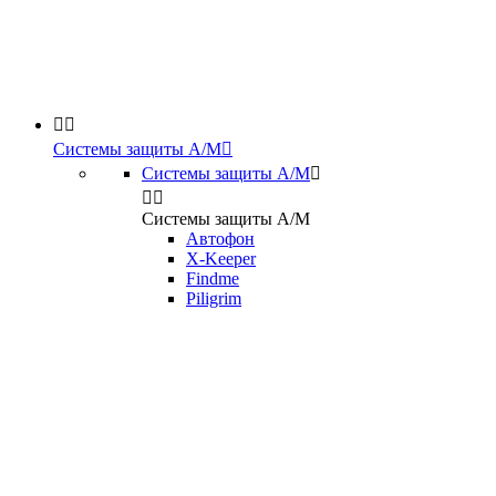


Системы защиты А/М

Системы защиты А/М



Системы защиты А/М
Автофон
X-Keeper
Findme
Piligrim