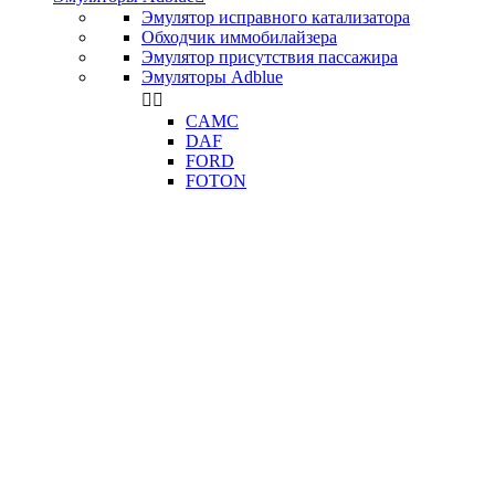
Эмулятор исправного катализатора
Обходчик иммобилайзера
Эмулятор присутствия пассажира
Эмуляторы Adblue


CAMC
DAF
FORD
FOTON