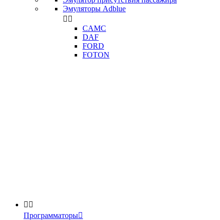
Эмуляторы Adblue


CAMC
DAF
FORD
FOTON


Программаторы
