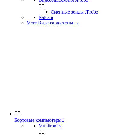


Сменные зонды JProbe
Ralcam
More Видеоэндоскопы
→


Бортовые компьютеры

Multitronics

