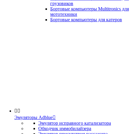
грузовиков
Бортовые компьютеры Multitronics для
мототехники
Бортовые компьютеры для катеров


Эмуляторы Adblue

Эмулятор исправного катализатора
Обходчик иммобилайзера
Эмулятор присутствия пассажира