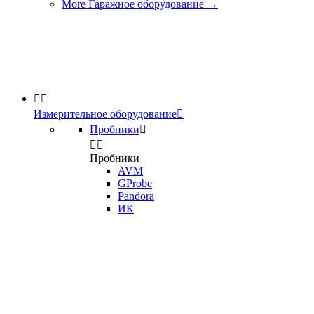
More Гаражное оборудование
→


Измерительное оборудование

Пробники



Пробники
AVM
GProbe
Pandora
ИК