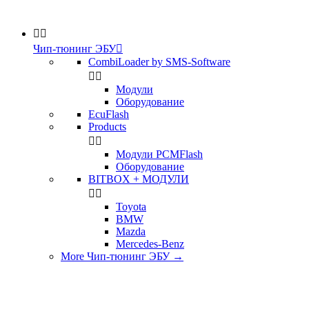


Чип-тюнинг ЭБУ

CombiLoader by SMS-Software


Модули
Оборудование
EcuFlash
Products


Модули PCMFlash
Оборудование
BITBOX + МОДУЛИ


Toyota
BMW
Mazda
Mercedes-Benz
More Чип-тюнинг ЭБУ
→