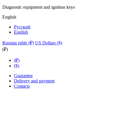
Diagnostic equipment and ignition keys
English
Русский
English
Russian ruble (₽)
US Dollars ($)
(₽)
(₽)
($)
Guarantee
Delivery and payment
Contacts