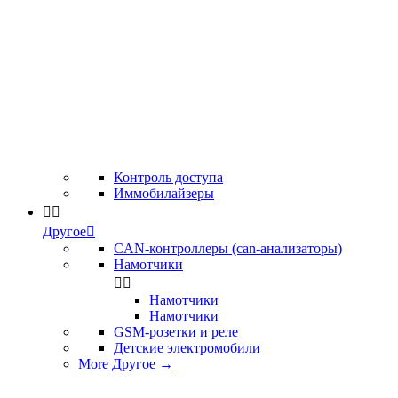
Контроль доступа
Иммобилайзеры


Другое

CAN-контроллеры (can-анализаторы)
Намотчики


Намотчики
Намотчики
GSM-розетки и реле
Детские электромобили
More Другое
→