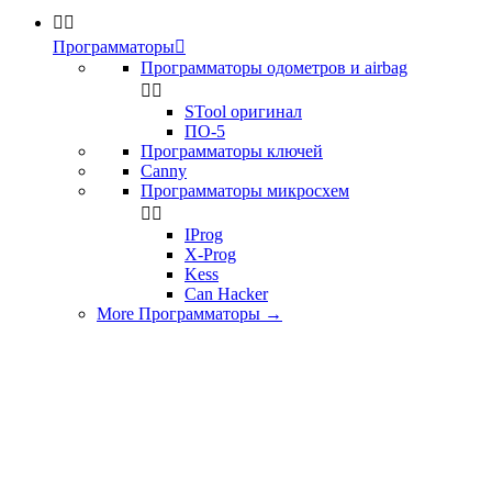


Программаторы

Программаторы одометров и airbag


STool оригинал
ПО-5
Программаторы ключей
Canny
Программаторы микросхем


IProg
X-Prog
Kess
Can Hacker
More Программаторы
→