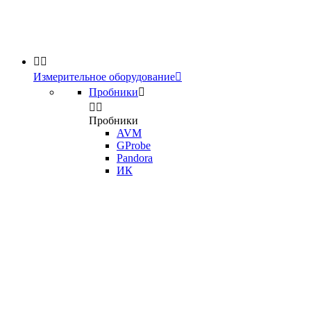


Измерительное оборудование

Пробники



Пробники
AVM
GProbe
Pandora
ИК