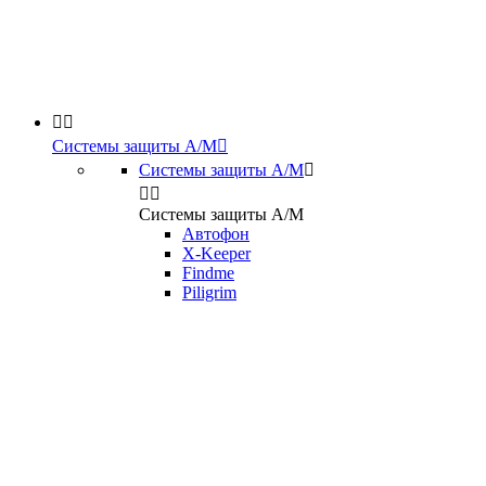


Системы защиты А/М

Системы защиты А/М



Системы защиты А/М
Автофон
X-Keeper
Findme
Piligrim