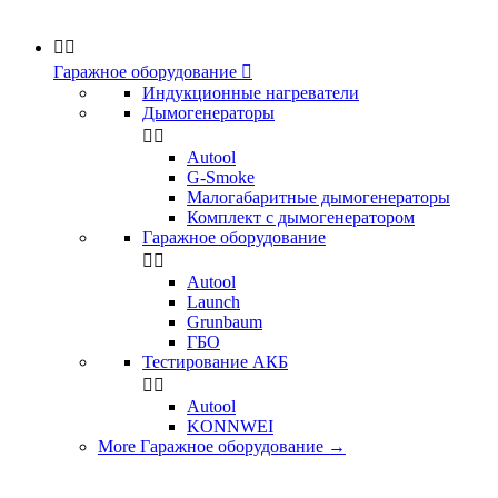


Гаражное оборудование

Индукционные нагреватели
Дымогенераторы


Аutool
G-Smoke
Малогабаритные дымогенераторы
Комплект с дымогенератором
Гаражное оборудование


Autool
Launch
Grunbaum
ГБО
Тестирование АКБ


Autool
KONNWEI
More Гаражное оборудование
→