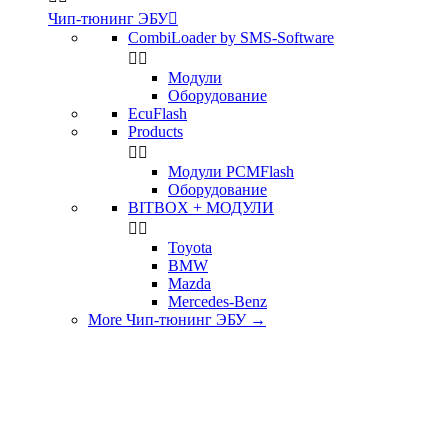
Чип-тюнинг ЭБУ

CombiLoader by SMS-Software


Модули
Оборудование
EcuFlash
Products


Модули PCMFlash
Оборудование
BITBOX + МОДУЛИ


Toyota
BMW
Mazda
Mercedes-Benz
More Чип-тюнинг ЭБУ
→