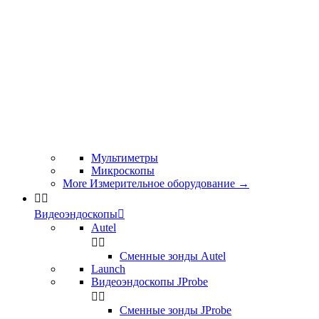
Мультиметры
Микроскопы
More Измерительное оборудование
→


Видеоэндоскопы

Autel


Сменные зонды Autel
Launch
Видеоэндоскопы JProbe


Сменные зонды JProbe