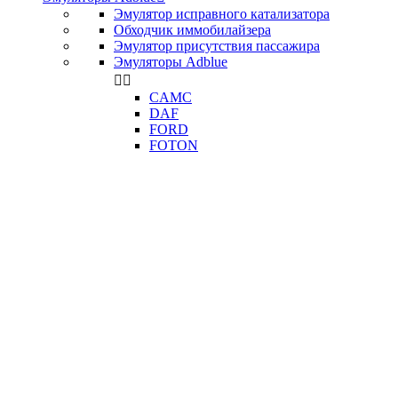
Эмулятор исправного катализатора
Обходчик иммобилайзера
Эмулятор присутствия пассажира
Эмуляторы Adblue


CAMC
DAF
FORD
FOTON