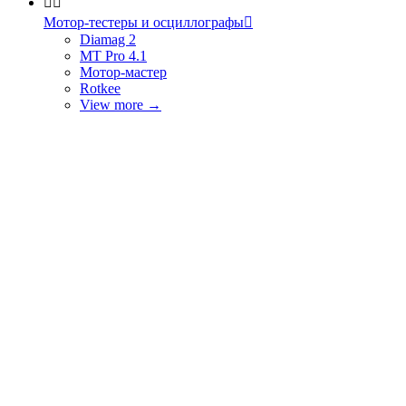


Мотор-тестеры и осциллографы

Diamag 2
MT Pro 4.1
Мотор-мастер
Rotkee
View more
→