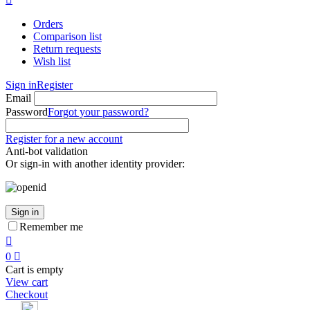
Orders
Comparison list
Return requests
Wish list
Sign in
Register
Email
Password
Forgot your password?
Register for a new account
Anti-bot validation
Or sign-in with another identity provider:
Sign in
Remember me

0

Cart is empty
View cart
Checkout