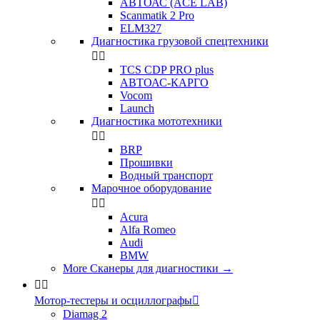
АВТОАС (ACE LAB)
Scanmatik 2 Pro
ELM327
Диагностика грузовой спецтехники


TCS CDP PRO plus
АВТОАС-КАРГО
Vocom
Launch
Диагностика мототехники


BRP
Прошивки
Водный транспорт
Марочное оборудование


Acura
Alfa Romeo
Audi
BMW
More Сканеры для диагностики
→


Мотор-тестеры и осциллографы

Diamag 2