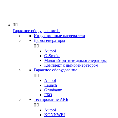


Гаражное оборудование

Индукционные нагреватели
Дымогенераторы


Аutool
G-Smoke
Малогабаритные дымогенераторы
Комплект с дымогенератором
Гаражное оборудование


Autool
Launch
Grunbaum
ГБО
Тестирование АКБ


Autool
KONNWEI