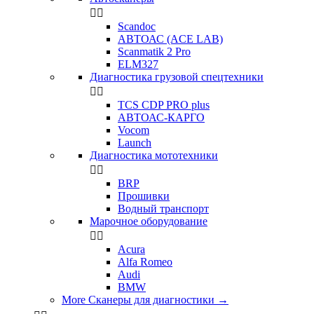


Scandoc
АВТОАС (ACE LAB)
Scanmatik 2 Pro
ELM327
Диагностика грузовой спецтехники


TCS CDP PRO plus
АВТОАС-КАРГО
Vocom
Launch
Диагностика мототехники


BRP
Прошивки
Водный транспорт
Марочное оборудование


Acura
Alfa Romeo
Audi
BMW
More Сканеры для диагностики
→