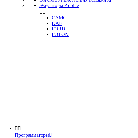
Эмуляторы Adblue


CAMC
DAF
FORD
FOTON


Программаторы
