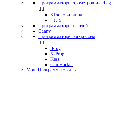
Программаторы одометров и airbag


STool оригинал
ПО-5
Программаторы ключей
Canny
Программаторы микросхем


IProg
X-Prog
Kess
Can Hacker
More Программаторы
→