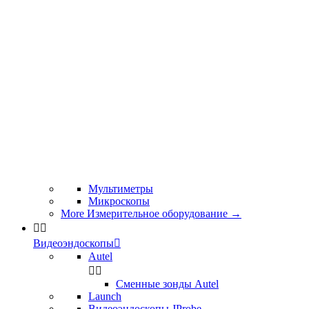
Мультиметры
Микроскопы
More Измерительное оборудование
→


Видеоэндоскопы

Autel


Сменные зонды Autel
Launch
Видеоэндоскопы JProbe