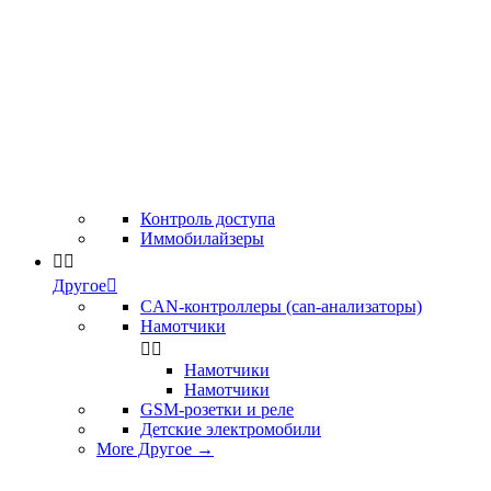
Контроль доступа
Иммобилайзеры


Другое

CAN-контроллеры (can-анализаторы)
Намотчики


Намотчики
Намотчики
GSM-розетки и реле
Детские электромобили
More Другое
→