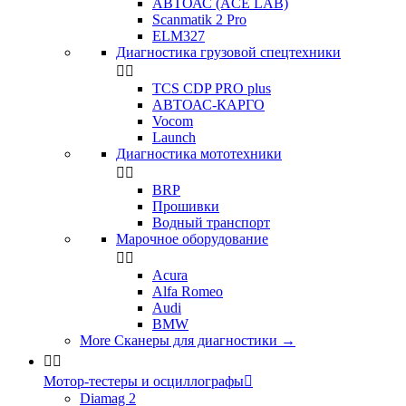
АВТОАС (ACE LAB)
Scanmatik 2 Pro
ELM327
Диагностика грузовой спецтехники


TCS CDP PRO plus
АВТОАС-КАРГО
Vocom
Launch
Диагностика мототехники


BRP
Прошивки
Водный транспорт
Марочное оборудование


Acura
Alfa Romeo
Audi
BMW
More Сканеры для диагностики
→


Мотор-тестеры и осциллографы

Diamag 2