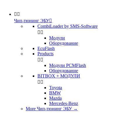


Чип-тюнинг ЭБУ

CombiLoader by SMS-Software


Модули
Оборудование
EcuFlash
Products


Модули PCMFlash
Оборудование
BITBOX + МОДУЛИ


Toyota
BMW
Mazda
Mercedes-Benz
More Чип-тюнинг ЭБУ
→