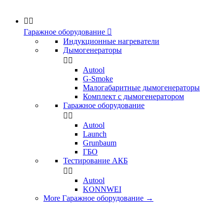


Гаражное оборудование

Индукционные нагреватели
Дымогенераторы


Аutool
G-Smoke
Малогабаритные дымогенераторы
Комплект с дымогенератором
Гаражное оборудование


Autool
Launch
Grunbaum
ГБО
Тестирование АКБ


Autool
KONNWEI
More Гаражное оборудование
→