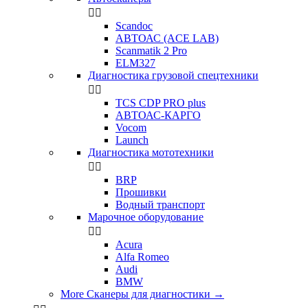


Scandoc
АВТОАС (ACE LAB)
Scanmatik 2 Pro
ELM327
Диагностика грузовой спецтехники


TCS CDP PRO plus
АВТОАС-КАРГО
Vocom
Launch
Диагностика мототехники


BRP
Прошивки
Водный транспорт
Марочное оборудование


Acura
Alfa Romeo
Audi
BMW
More Сканеры для диагностики
→