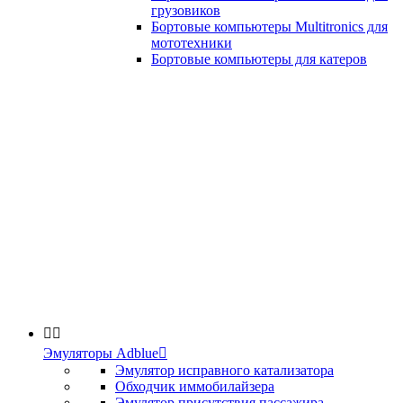
грузовиков
Бортовые компьютеры Multitronics для
мототехники
Бортовые компьютеры для катеров


Эмуляторы Adblue

Эмулятор исправного катализатора
Обходчик иммобилайзера
Эмулятор присутствия пассажира