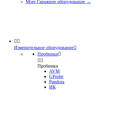
More Гаражное оборудование
→


Измерительное оборудование

Пробники



Пробники
AVM
GProbe
Pandora
ИК