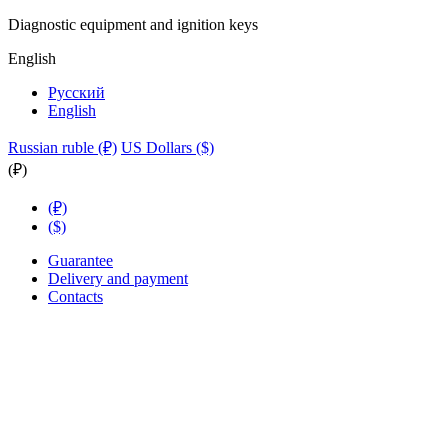
Diagnostic equipment and ignition keys
English
Русский
English
Russian ruble (₽)
US Dollars ($)
(₽)
(₽)
($)
Guarantee
Delivery and payment
Contacts