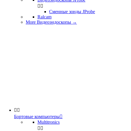


Сменные зонды JProbe
Ralcam
More Видеоэндоскопы
→


Бортовые компьютеры

Multitronics

