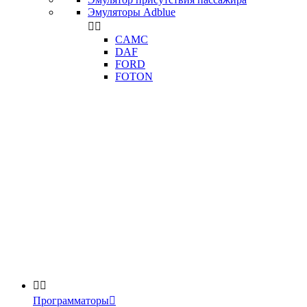
Эмуляторы Adblue


CAMC
DAF
FORD
FOTON


Программаторы
