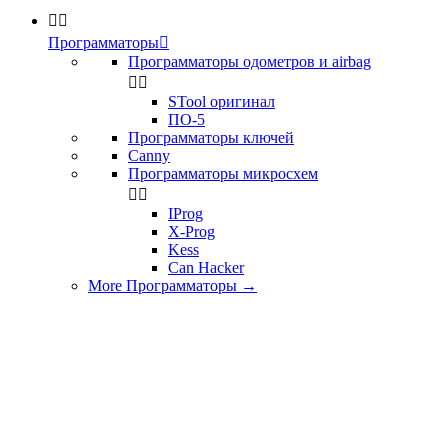


Программаторы

Программаторы одометров и airbag


STool оригинал
ПО-5
Программаторы ключей
Canny
Программаторы микросхем


IProg
X-Prog
Kess
Can Hacker
More Программаторы
→