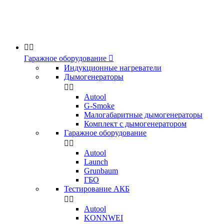


Гаражное оборудование

Индукционные нагреватели
Дымогенераторы


Аutool
G-Smoke
Малогабаритные дымогенераторы
Комплект с дымогенератором
Гаражное оборудование


Autool
Launch
Grunbaum
ГБО
Тестирование АКБ


Autool
KONNWEI