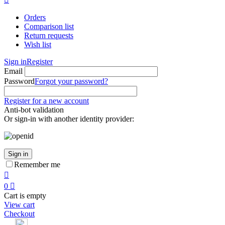
Orders
Comparison list
Return requests
Wish list
Sign in
Register
Email
Password
Forgot your password?
Register for a new account
Anti-bot validation
Or sign-in with another identity provider:
Sign in
Remember me

0

Cart is empty
View cart
Checkout