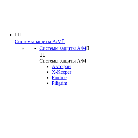


Системы защиты А/М

Системы защиты А/М



Системы защиты А/М
Автофон
X-Keeper
Findme
Piligrim