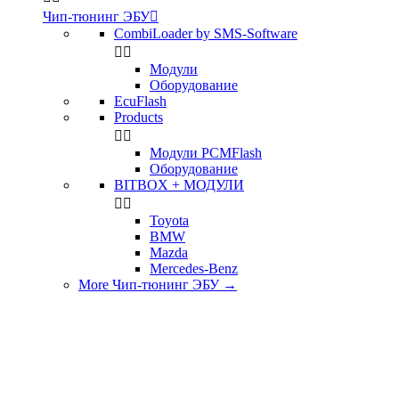
Чип-тюнинг ЭБУ

CombiLoader by SMS-Software


Модули
Оборудование
EcuFlash
Products


Модули PCMFlash
Оборудование
BITBOX + МОДУЛИ


Toyota
BMW
Mazda
Mercedes-Benz
More Чип-тюнинг ЭБУ
→