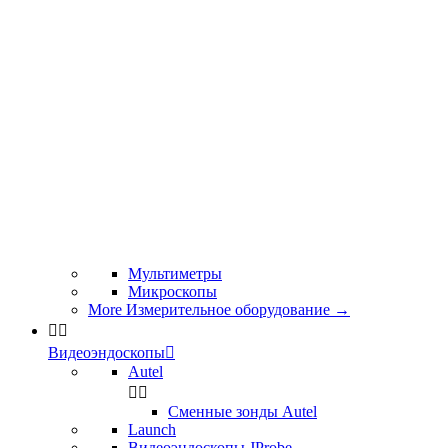
Мультиметры
Микроскопы
More Измерительное оборудование
→


Видеоэндоскопы

Autel


Сменные зонды Autel
Launch
Видеоэндоскопы JProbe