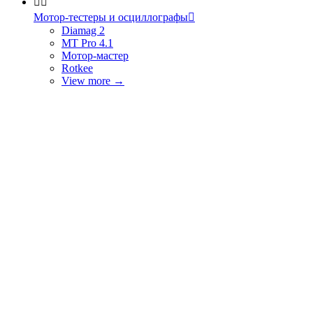


Мотор-тестеры и осциллографы

Diamag 2
MT Pro 4.1
Мотор-мастер
Rotkee
View more
→