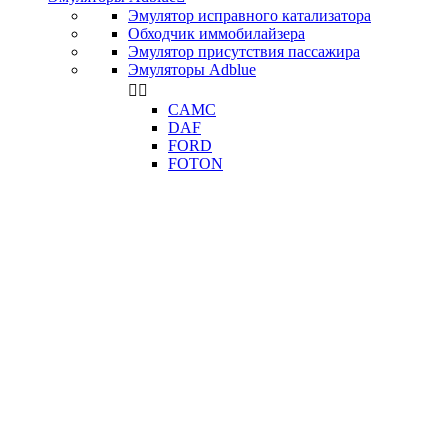
Эмулятор исправного катализатора
Обходчик иммобилайзера
Эмулятор присутствия пассажира
Эмуляторы Adblue


CAMC
DAF
FORD
FOTON