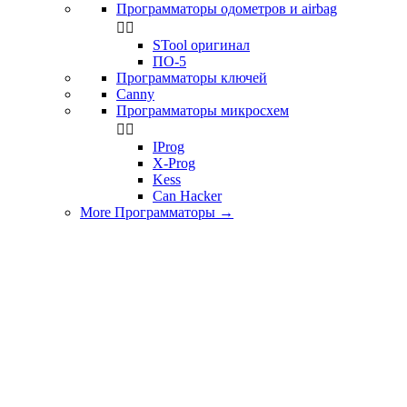
Программаторы одометров и airbag


STool оригинал
ПО-5
Программаторы ключей
Canny
Программаторы микросхем


IProg
X-Prog
Kess
Can Hacker
More Программаторы
→