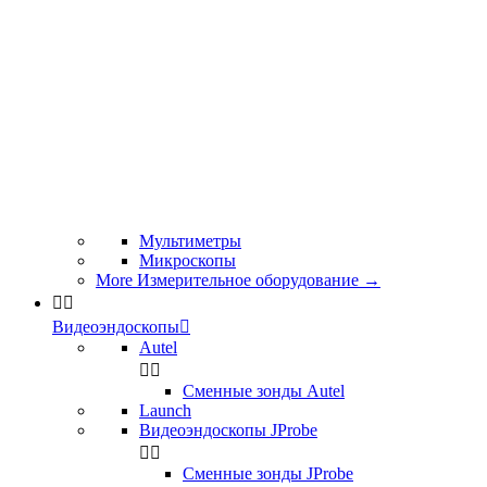
Мультиметры
Микроскопы
More Измерительное оборудование
→


Видеоэндоскопы

Autel


Сменные зонды Autel
Launch
Видеоэндоскопы JProbe


Сменные зонды JProbe