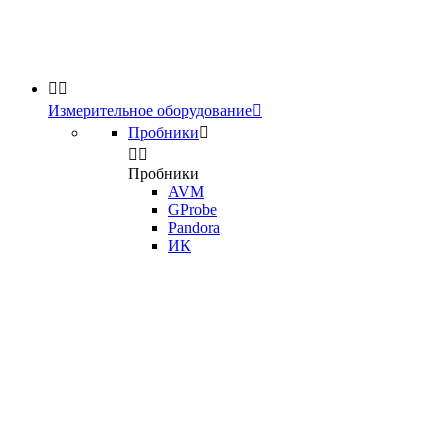


Измерительное оборудование

Пробники



Пробники
AVM
GProbe
Pandora
ИК