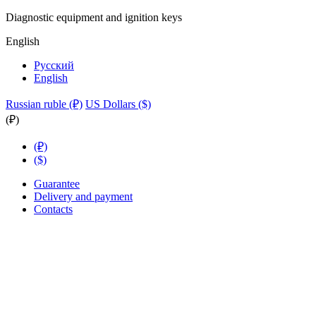
Diagnostic equipment and ignition keys
English
Русский
English
Russian ruble (₽)
US Dollars ($)
(₽)
(₽)
($)
Guarantee
Delivery and payment
Contacts