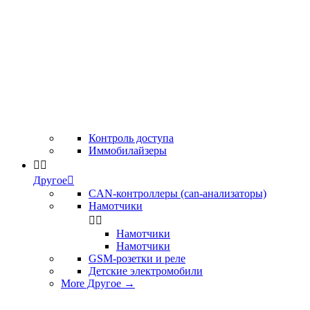
Контроль доступа
Иммобилайзеры


Другое

CAN-контроллеры (can-анализаторы)
Намотчики


Намотчики
Намотчики
GSM-розетки и реле
Детские электромобили
More Другое
→