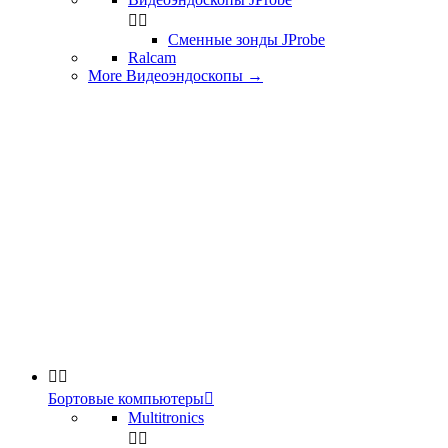


Сменные зонды JProbe
Ralcam
More Видеоэндоскопы
→


Бортовые компьютеры

Multitronics

