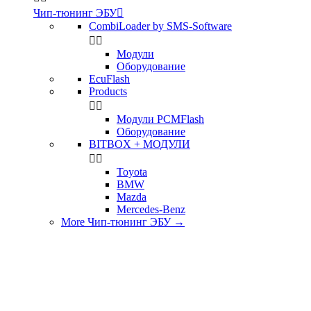
Чип-тюнинг ЭБУ

CombiLoader by SMS-Software


Модули
Оборудование
EcuFlash
Products


Модули PCMFlash
Оборудование
BITBOX + МОДУЛИ


Toyota
BMW
Mazda
Mercedes-Benz
More Чип-тюнинг ЭБУ
→