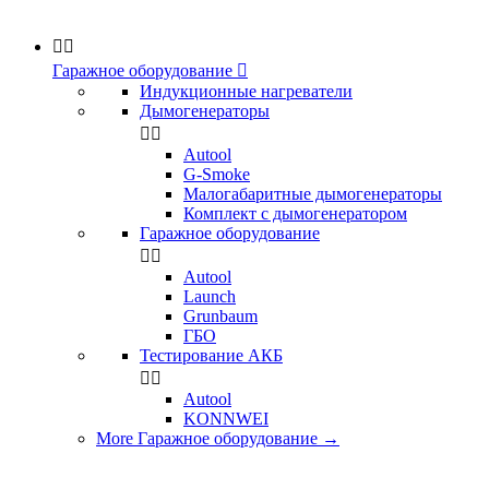


Гаражное оборудование

Индукционные нагреватели
Дымогенераторы


Аutool
G-Smoke
Малогабаритные дымогенераторы
Комплект с дымогенератором
Гаражное оборудование


Autool
Launch
Grunbaum
ГБО
Тестирование АКБ


Autool
KONNWEI
More Гаражное оборудование
→