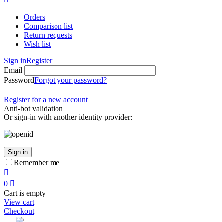
Orders
Comparison list
Return requests
Wish list
Sign in
Register
Email
Password
Forgot your password?
Register for a new account
Anti-bot validation
Or sign-in with another identity provider:
Sign in
Remember me

0

Cart is empty
View cart
Checkout