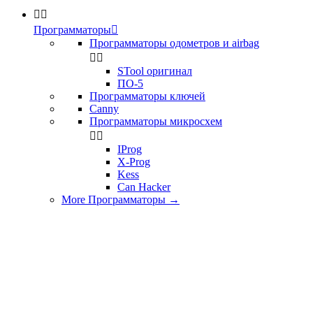


Программаторы

Программаторы одометров и airbag


STool оригинал
ПО-5
Программаторы ключей
Canny
Программаторы микросхем


IProg
X-Prog
Kess
Can Hacker
More Программаторы
→