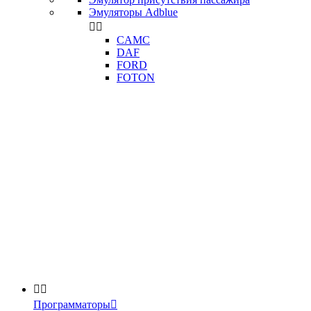
Эмуляторы Adblue


CAMC
DAF
FORD
FOTON


Программаторы
