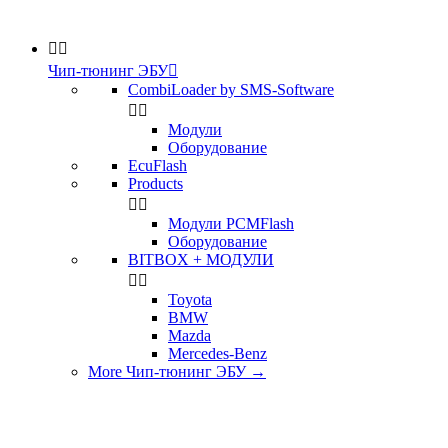


Чип-тюнинг ЭБУ

CombiLoader by SMS-Software


Модули
Оборудование
EcuFlash
Products


Модули PCMFlash
Оборудование
BITBOX + МОДУЛИ


Toyota
BMW
Mazda
Mercedes-Benz
More Чип-тюнинг ЭБУ
→