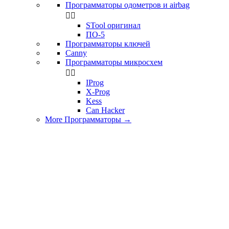
Программаторы одометров и airbag


STool оригинал
ПО-5
Программаторы ключей
Canny
Программаторы микросхем


IProg
X-Prog
Kess
Can Hacker
More Программаторы
→