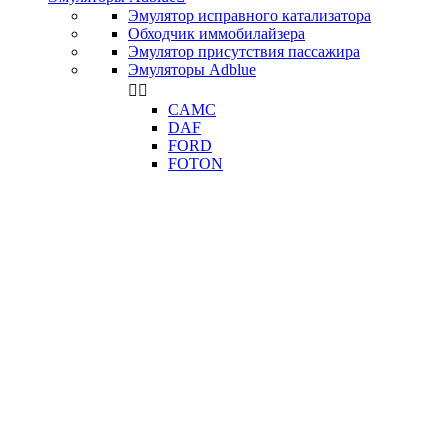
Эмулятор исправного катализатора
Обходчик иммобилайзера
Эмулятор присутствия пассажира
Эмуляторы Adblue


CAMC
DAF
FORD
FOTON