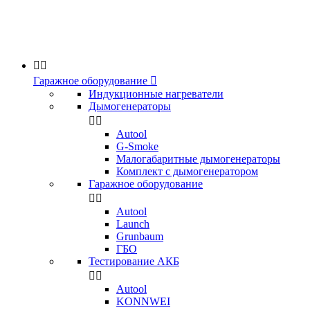


Гаражное оборудование

Индукционные нагреватели
Дымогенераторы


Аutool
G-Smoke
Малогабаритные дымогенераторы
Комплект с дымогенератором
Гаражное оборудование


Autool
Launch
Grunbaum
ГБО
Тестирование АКБ


Autool
KONNWEI