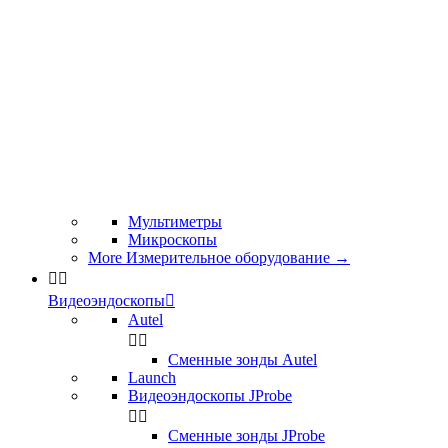
Мультиметры
Микроскопы
More Измерительное оборудование
→


Видеоэндоскопы

Autel


Сменные зонды Autel
Launch
Видеоэндоскопы JProbe


Сменные зонды JProbe