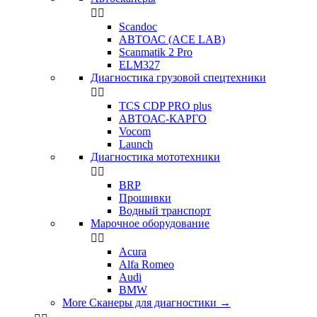


Scandoc
АВТОАС (ACE LAB)
Scanmatik 2 Pro
ELM327
Диагностика грузовой спецтехники


TCS CDP PRO plus
АВТОАС-КАРГО
Vocom
Launch
Диагностика мототехники


BRP
Прошивки
Водный транспорт
Марочное оборудование


Acura
Alfa Romeo
Audi
BMW
More Сканеры для диагностики
→