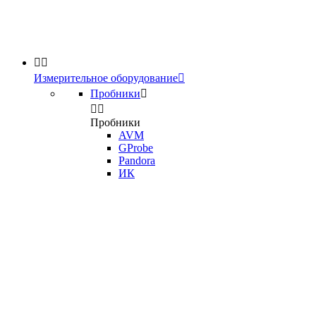


Измерительное оборудование

Пробники



Пробники
AVM
GProbe
Pandora
ИК