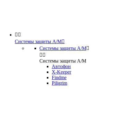


Системы защиты А/М

Системы защиты А/М



Системы защиты А/М
Автофон
X-Keeper
Findme
Piligrim