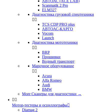
АВТОАС (ACE LAB)
Scanmatik 2 Pro
ELM327
Диагностика грузовой спецтехники


TCS CDP PRO plus
АВТОАС-КАРГО
Vocom
Launch
Диагностика мототехники


BRP
Прошивки
Водный транспорт
Марочное оборудование


Acura
Alfa Romeo
Audi
BMW
More Сканеры для диагностики
→


Мотор-тестеры и осциллографы

Diamag 2