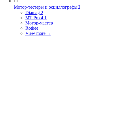


Мотор-тестеры и осциллографы

Diamag 2
MT Pro 4.1
Мотор-мастер
Rotkee
View more
→