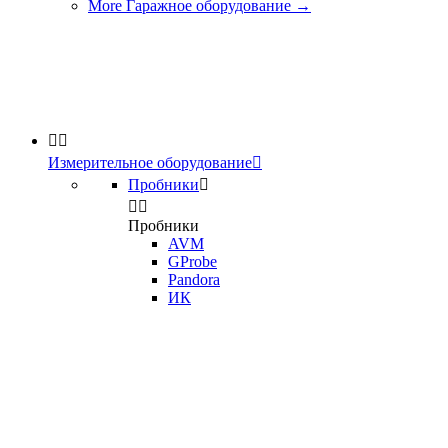
More Гаражное оборудование
→


Измерительное оборудование

Пробники



Пробники
AVM
GProbe
Pandora
ИК