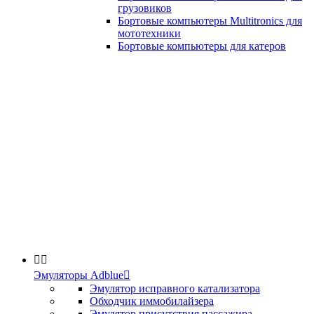
грузовиков
Бортовые компьютеры Multitronics для
мототехники
Бортовые компьютеры для катеров


Эмуляторы Adblue

Эмулятор исправного катализатора
Обходчик иммобилайзера
Эмулятор присутствия пассажира