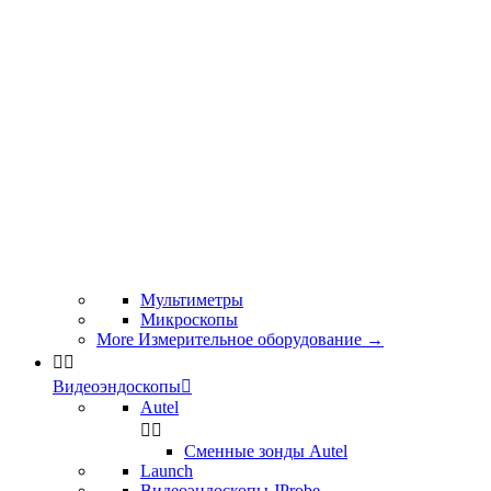
Мультиметры
Микроскопы
More Измерительное оборудование
→


Видеоэндоскопы

Autel


Сменные зонды Autel
Launch
Видеоэндоскопы JProbe