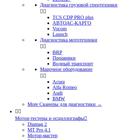
Диагностика грузовой спецтехники


TCS CDP PRO plus
АВТОАС-КАРГО
Vocom
Launch
Диагностика мототехники


BRP
Прошивки
Водный транспорт
Марочное оборудование


Acura
Alfa Romeo
Audi
BMW
More Сканеры для диагностики
→


Мотор-тестеры и осциллографы

Diamag 2
MT Pro 4.1
Мотор-мастер