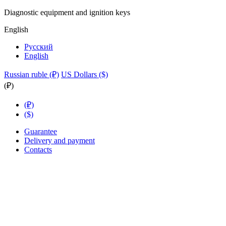
Diagnostic equipment and ignition keys
English
Русский
English
Russian ruble (₽)
US Dollars ($)
(₽)
(₽)
($)
Guarantee
Delivery and payment
Contacts