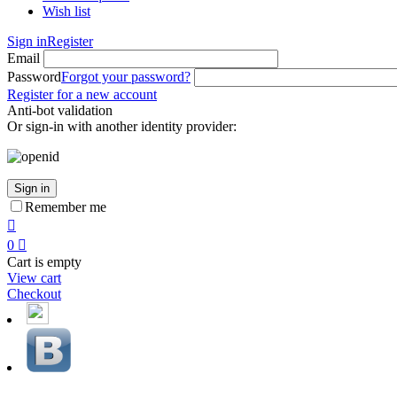
Wish list
Sign in
Register
Email
Password
Forgot your password?
Register for a new account
Anti-bot validation
Or sign-in with another identity provider:
Sign in
Remember me

0

Cart is empty
View cart
Checkout