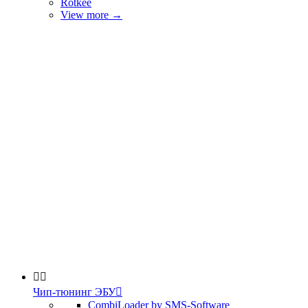
Rotkee
View more
→


Чип-тюнинг ЭБУ

CombiLoader by SMS-Software