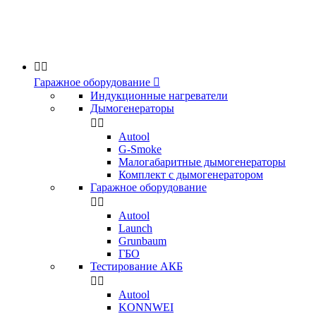


Гаражное оборудование

Индукционные нагреватели
Дымогенераторы


Аutool
G-Smoke
Малогабаритные дымогенераторы
Комплект с дымогенератором
Гаражное оборудование


Autool
Launch
Grunbaum
ГБО
Тестирование АКБ


Autool
KONNWEI