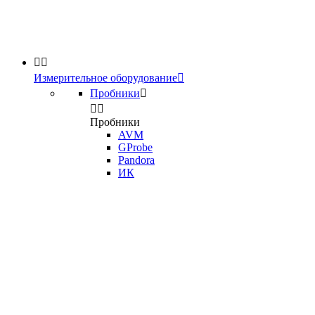


Измерительное оборудование

Пробники



Пробники
AVM
GProbe
Pandora
ИК