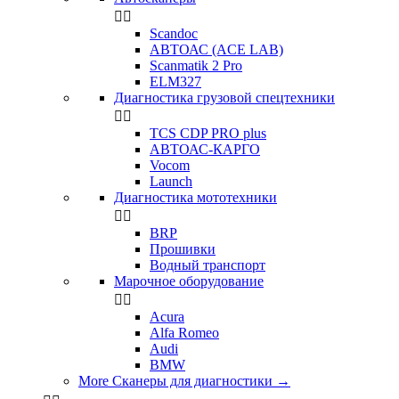


Scandoc
АВТОАС (ACE LAB)
Scanmatik 2 Pro
ELM327
Диагностика грузовой спецтехники


TCS CDP PRO plus
АВТОАС-КАРГО
Vocom
Launch
Диагностика мототехники


BRP
Прошивки
Водный транспорт
Марочное оборудование


Acura
Alfa Romeo
Audi
BMW
More Сканеры для диагностики
→