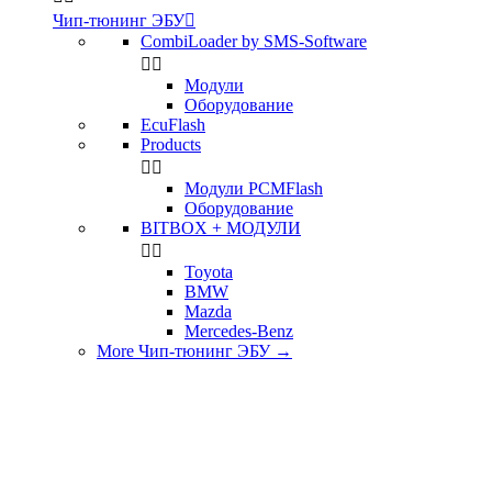
Чип-тюнинг ЭБУ

CombiLoader by SMS-Software


Модули
Оборудование
EcuFlash
Products


Модули PCMFlash
Оборудование
BITBOX + МОДУЛИ


Toyota
BMW
Mazda
Mercedes-Benz
More Чип-тюнинг ЭБУ
→