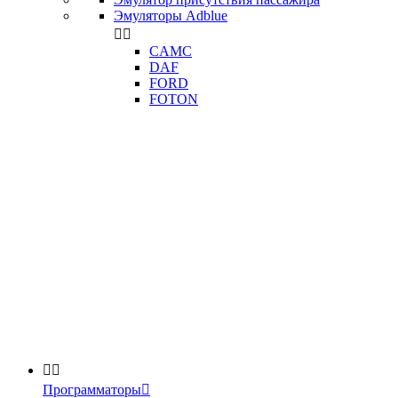
Эмуляторы Adblue


CAMC
DAF
FORD
FOTON


Программаторы
