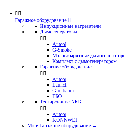


Гаражное оборудование

Индукционные нагреватели
Дымогенераторы


Аutool
G-Smoke
Малогабаритные дымогенераторы
Комплект с дымогенератором
Гаражное оборудование


Autool
Launch
Grunbaum
ГБО
Тестирование АКБ


Autool
KONNWEI
More Гаражное оборудование
→