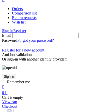
Orders
Comparison list
Return requests
Wish list
Sign in
Register
Email
Password
Forgot your password?
Register for a new account
Anti-bot validation
Or sign-in with another identity provider:
Sign in
Remember me

0

Cart is empty
View cart
Checkout