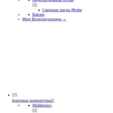


Сменные зонды JProbe
Ralcam
More Видеоэндоскопы
→


Бортовые компьютеры

Multitronics

