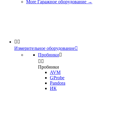
More Гаражное оборудование
→


Измерительное оборудование

Пробники



Пробники
AVM
GProbe
Pandora
ИК