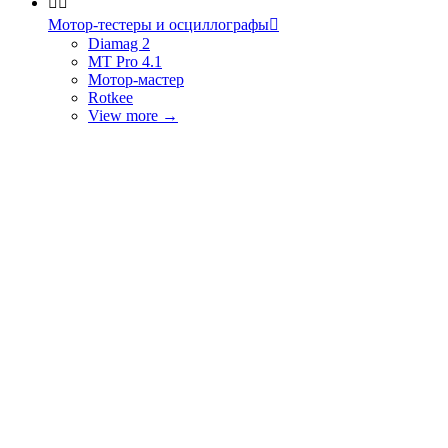


Мотор-тестеры и осциллографы

Diamag 2
MT Pro 4.1
Мотор-мастер
Rotkee
View more
→