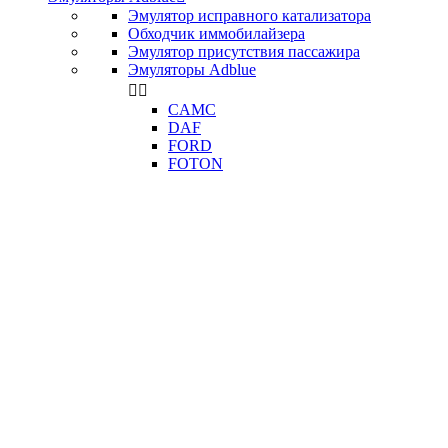
Эмулятор исправного катализатора
Обходчик иммобилайзера
Эмулятор присутствия пассажира
Эмуляторы Adblue


CAMC
DAF
FORD
FOTON