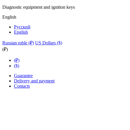
Diagnostic equipment and ignition keys
English
Русский
English
Russian ruble (₽)
US Dollars ($)
(₽)
(₽)
($)
Guarantee
Delivery and payment
Contacts