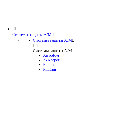


Системы защиты А/М

Системы защиты А/М



Системы защиты А/М
Автофон
X-Keeper
Findme
Piligrim