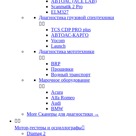
АВТОАС (ACE LAB)
Scanmatik 2 Pro
ELM327
Диагностика грузовой спецтехники


TCS CDP PRO plus
АВТОАС-КАРГО
Vocom
Launch
Диагностика мототехники


BRP
Прошивки
Водный транспорт
Марочное оборудование


Acura
Alfa Romeo
Audi
BMW
More Сканеры для диагностики
→


Мотор-тестеры и осциллографы

Diamag 2