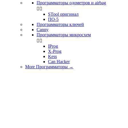
Программаторы одометров и airbag


STool оригинал
ПО-5
Программаторы ключей
Canny
Программаторы микросхем


IProg
X-Prog
Kess
Can Hacker
More Программаторы
→