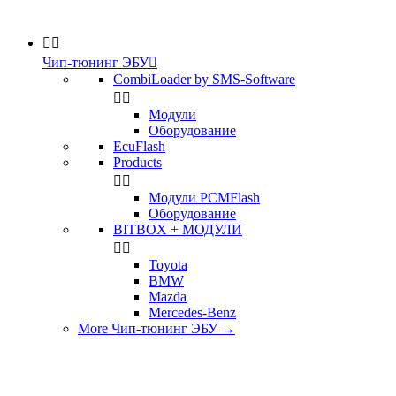


Чип-тюнинг ЭБУ

CombiLoader by SMS-Software


Модули
Оборудование
EcuFlash
Products


Модули PCMFlash
Оборудование
BITBOX + МОДУЛИ


Toyota
BMW
Mazda
Mercedes-Benz
More Чип-тюнинг ЭБУ
→