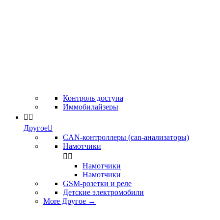
Контроль доступа
Иммобилайзеры


Другое

CAN-контроллеры (can-анализаторы)
Намотчики


Намотчики
Намотчики
GSM-розетки и реле
Детские электромобили
More Другое
→