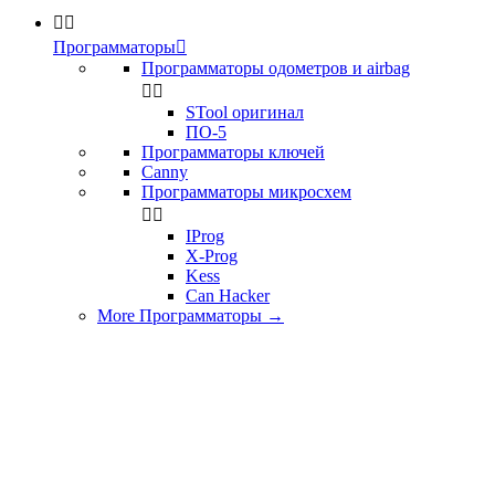


Программаторы

Программаторы одометров и airbag


STool оригинал
ПО-5
Программаторы ключей
Canny
Программаторы микросхем


IProg
X-Prog
Kess
Can Hacker
More Программаторы
→