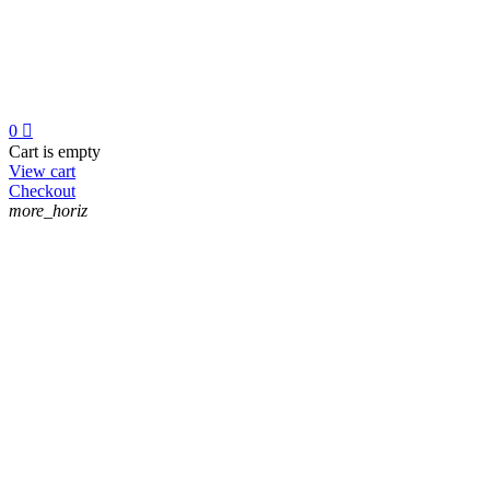
0

Cart is empty
View cart
Checkout
more_horiz