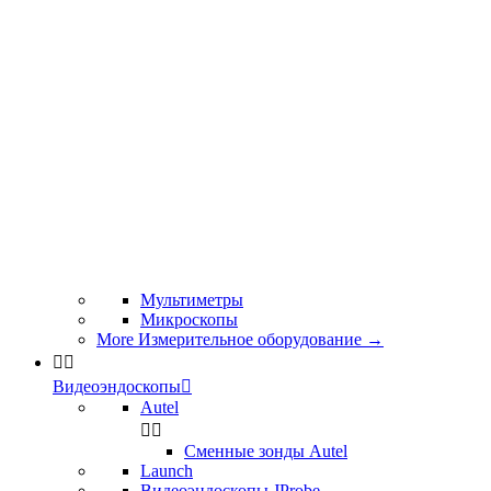
Мультиметры
Микроскопы
More Измерительное оборудование
→


Видеоэндоскопы

Autel


Сменные зонды Autel
Launch
Видеоэндоскопы JProbe