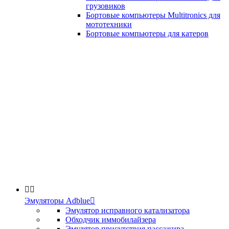
грузовиков
Бортовые компьютеры Multitronics для
мототехники
Бортовые компьютеры для катеров


Эмуляторы Adblue

Эмулятор исправного катализатора
Обходчик иммобилайзера
Эмулятор присутствия пассажира