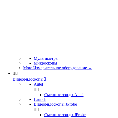
Мультиметры
Микроскопы
More Измерительное оборудование
→


Видеоэндоскопы

Autel


Сменные зонды Autel
Launch
Видеоэндоскопы JProbe


Сменные зонды JProbe