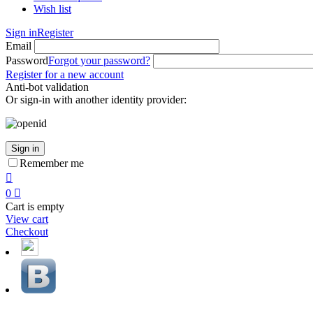
Wish list
Sign in
Register
Email
Password
Forgot your password?
Register for a new account
Anti-bot validation
Or sign-in with another identity provider:
Sign in
Remember me

0

Cart is empty
View cart
Checkout