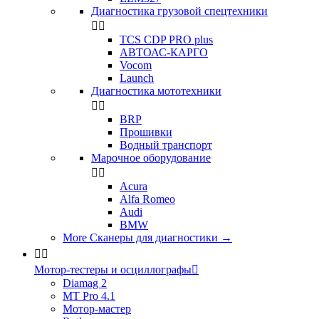
Диагностика грузовой спецтехники


TCS CDP PRO plus
АВТОАС-КАРГО
Vocom
Launch
Диагностика мототехники


BRP
Прошивки
Водный транспорт
Марочное оборудование


Acura
Alfa Romeo
Audi
BMW
More Сканеры для диагностики
→


Мотор-тестеры и осциллографы

Diamag 2
MT Pro 4.1
Мотор-мастер