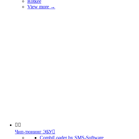
Rotkee
View more
→


Чип-тюнинг ЭБУ

CombiLoader by SMS-Software