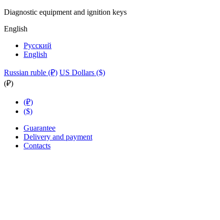
Diagnostic equipment and ignition keys
English
Русский
English
Russian ruble (₽)
US Dollars ($)
(₽)
(₽)
($)
Guarantee
Delivery and payment
Contacts