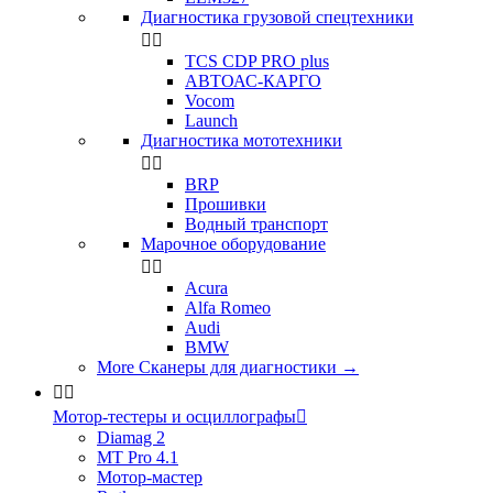
Диагностика грузовой спецтехники


TCS CDP PRO plus
АВТОАС-КАРГО
Vocom
Launch
Диагностика мототехники


BRP
Прошивки
Водный транспорт
Марочное оборудование


Acura
Alfa Romeo
Audi
BMW
More Сканеры для диагностики
→


Мотор-тестеры и осциллографы

Diamag 2
MT Pro 4.1
Мотор-мастер