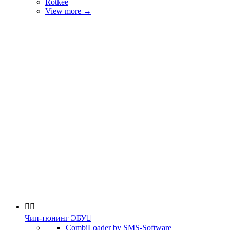
Rotkee
View more
→


Чип-тюнинг ЭБУ

CombiLoader by SMS-Software