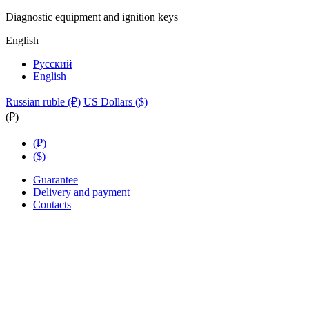
Diagnostic equipment and ignition keys
English
Русский
English
Russian ruble (₽)
US Dollars ($)
(₽)
(₽)
($)
Guarantee
Delivery and payment
Contacts