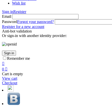
Wish list
Sign in
Register
Email
Password
Forgot your password?
Register for a new account
Anti-bot validation
Or sign-in with another identity provider:
Sign in
Remember me

0

Cart is empty
View cart
Checkout