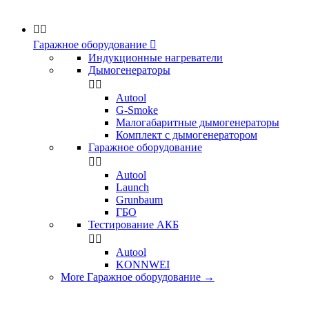


Гаражное оборудование

Индукционные нагреватели
Дымогенераторы


Аutool
G-Smoke
Малогабаритные дымогенераторы
Комплект с дымогенератором
Гаражное оборудование


Autool
Launch
Grunbaum
ГБО
Тестирование АКБ


Autool
KONNWEI
More Гаражное оборудование
→