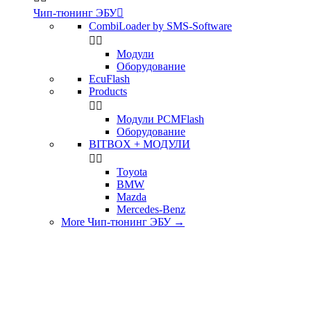
Чип-тюнинг ЭБУ

CombiLoader by SMS-Software


Модули
Оборудование
EcuFlash
Products


Модули PCMFlash
Оборудование
BITBOX + МОДУЛИ


Toyota
BMW
Mazda
Mercedes-Benz
More Чип-тюнинг ЭБУ
→