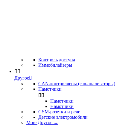
Контроль доступа
Иммобилайзеры


Другое

CAN-контроллеры (can-анализаторы)
Намотчики


Намотчики
Намотчики
GSM-розетки и реле
Детские электромобили
More Другое
→