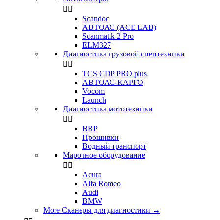


Scandoc
АВТОАС (ACE LAB)
Scanmatik 2 Pro
ELM327
Диагностика грузовой спецтехники


TCS CDP PRO plus
АВТОАС-КАРГО
Vocom
Launch
Диагностика мототехники


BRP
Прошивки
Водный транспорт
Марочное оборудование


Acura
Alfa Romeo
Audi
BMW
More Сканеры для диагностики
→