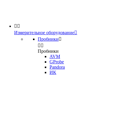


Измерительное оборудование

Пробники



Пробники
AVM
GProbe
Pandora
ИК