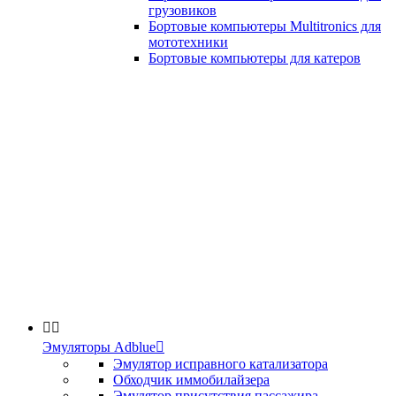
грузовиков
Бортовые компьютеры Multitronics для
мототехники
Бортовые компьютеры для катеров


Эмуляторы Adblue

Эмулятор исправного катализатора
Обходчик иммобилайзера
Эмулятор присутствия пассажира