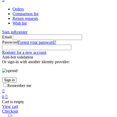
Orders
Comparison list
Return requests
Wish list
Sign in
Register
Email
Password
Forgot your password?
Register for a new account
Anti-bot validation
Or sign-in with another identity provider:
Sign in
Remember me

0

Cart is empty
View cart
Checkout