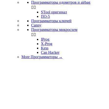
Программаторы одометров и airbag


STool оригинал
ПО-5
Программаторы ключей
Canny
Программаторы микросхем


IProg
X-Prog
Kess
Can Hacker
More Программаторы
→