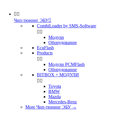


Чип-тюнинг ЭБУ

CombiLoader by SMS-Software


Модули
Оборудование
EcuFlash
Products


Модули PCMFlash
Оборудование
BITBOX + МОДУЛИ


Toyota
BMW
Mazda
Mercedes-Benz
More Чип-тюнинг ЭБУ
→