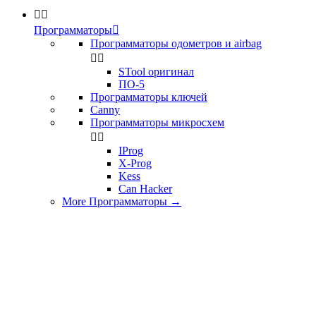


Программаторы

Программаторы одометров и airbag


STool оригинал
ПО-5
Программаторы ключей
Canny
Программаторы микросхем


IProg
X-Prog
Kess
Can Hacker
More Программаторы
→