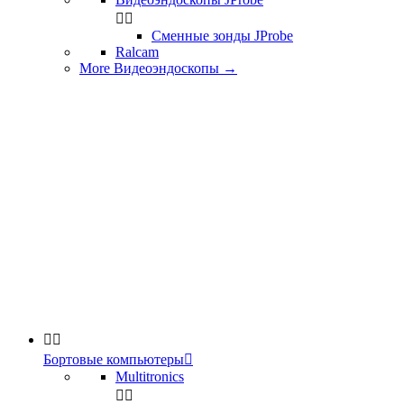


Сменные зонды JProbe
Ralcam
More Видеоэндоскопы
→


Бортовые компьютеры

Multitronics

