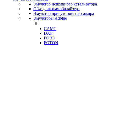
Эмулятор исправного катализатора
Обходчик иммобилайзера
Эмулятор присутствия пассажира
Эмуляторы Adblue


CAMC
DAF
FORD
FOTON