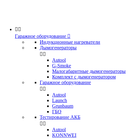


Гаражное оборудование

Индукционные нагреватели
Дымогенераторы


Аutool
G-Smoke
Малогабаритные дымогенераторы
Комплект с дымогенератором
Гаражное оборудование


Autool
Launch
Grunbaum
ГБО
Тестирование АКБ


Autool
KONNWEI