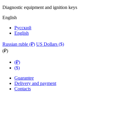
Diagnostic equipment and ignition keys
English
Русский
English
Russian ruble (₽)
US Dollars ($)
(₽)
(₽)
($)
Guarantee
Delivery and payment
Contacts