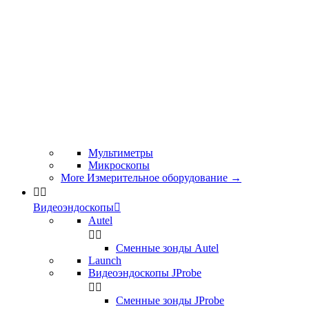
Мультиметры
Микроскопы
More Измерительное оборудование
→


Видеоэндоскопы

Autel


Сменные зонды Autel
Launch
Видеоэндоскопы JProbe


Сменные зонды JProbe