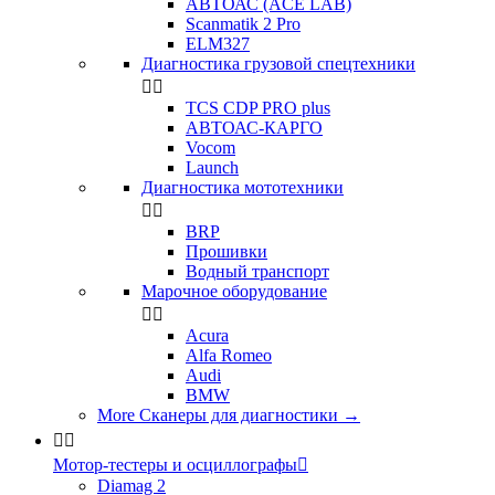
АВТОАС (ACE LAB)
Scanmatik 2 Pro
ELM327
Диагностика грузовой спецтехники


TCS CDP PRO plus
АВТОАС-КАРГО
Vocom
Launch
Диагностика мототехники


BRP
Прошивки
Водный транспорт
Марочное оборудование


Acura
Alfa Romeo
Audi
BMW
More Сканеры для диагностики
→


Мотор-тестеры и осциллографы

Diamag 2