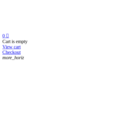
0

Cart is empty
View cart
Checkout
more_horiz