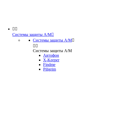


Системы защиты А/М

Системы защиты А/М



Системы защиты А/М
Автофон
X-Keeper
Findme
Piligrim