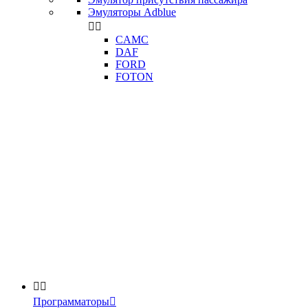
Эмуляторы Adblue


CAMC
DAF
FORD
FOTON


Программаторы
