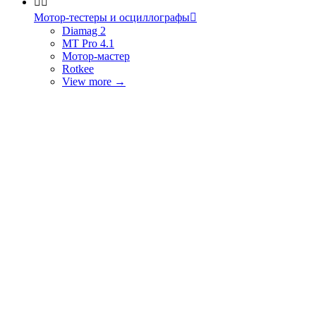


Мотор-тестеры и осциллографы

Diamag 2
MT Pro 4.1
Мотор-мастер
Rotkee
View more
→