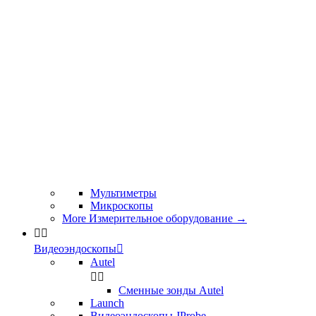
Мультиметры
Микроскопы
More Измерительное оборудование
→


Видеоэндоскопы

Autel


Сменные зонды Autel
Launch
Видеоэндоскопы JProbe