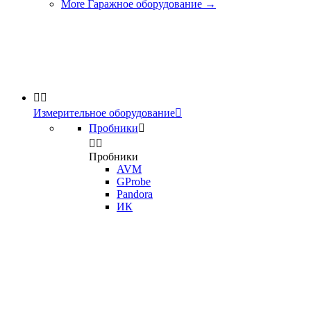
More Гаражное оборудование
→


Измерительное оборудование

Пробники



Пробники
AVM
GProbe
Pandora
ИК