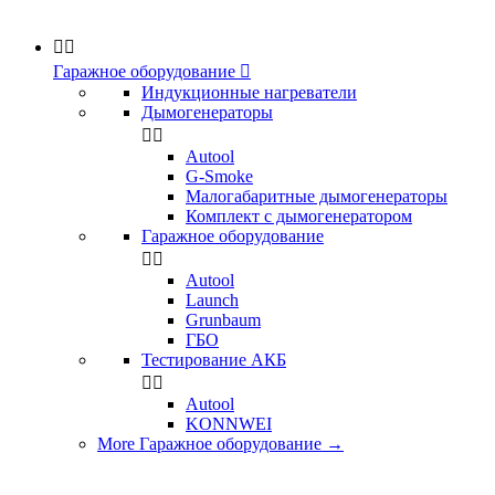


Гаражное оборудование

Индукционные нагреватели
Дымогенераторы


Аutool
G-Smoke
Малогабаритные дымогенераторы
Комплект с дымогенератором
Гаражное оборудование


Autool
Launch
Grunbaum
ГБО
Тестирование АКБ


Autool
KONNWEI
More Гаражное оборудование
→