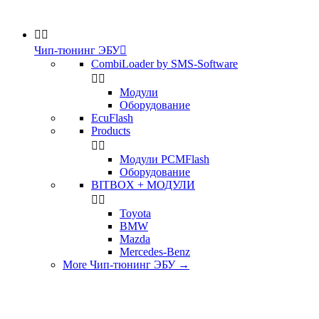


Чип-тюнинг ЭБУ

CombiLoader by SMS-Software


Модули
Оборудование
EcuFlash
Products


Модули PCMFlash
Оборудование
BITBOX + МОДУЛИ


Toyota
BMW
Mazda
Mercedes-Benz
More Чип-тюнинг ЭБУ
→