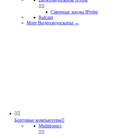


Сменные зонды JProbe
Ralcam
More Видеоэндоскопы
→


Бортовые компьютеры

Multitronics

