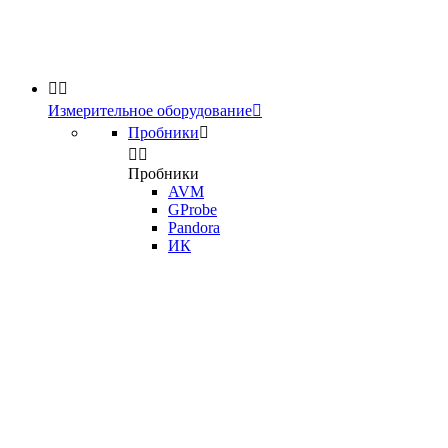


Измерительное оборудование

Пробники



Пробники
AVM
GProbe
Pandora
ИК