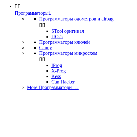


Программаторы

Программаторы одометров и airbag


STool оригинал
ПО-5
Программаторы ключей
Canny
Программаторы микросхем


IProg
X-Prog
Kess
Can Hacker
More Программаторы
→