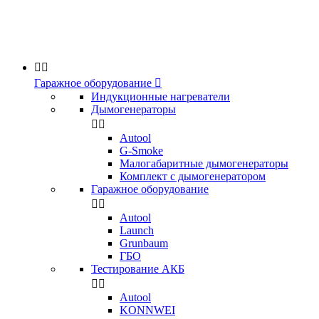


Гаражное оборудование

Индукционные нагреватели
Дымогенераторы


Аutool
G-Smoke
Малогабаритные дымогенераторы
Комплект с дымогенератором
Гаражное оборудование


Autool
Launch
Grunbaum
ГБО
Тестирование АКБ


Autool
KONNWEI