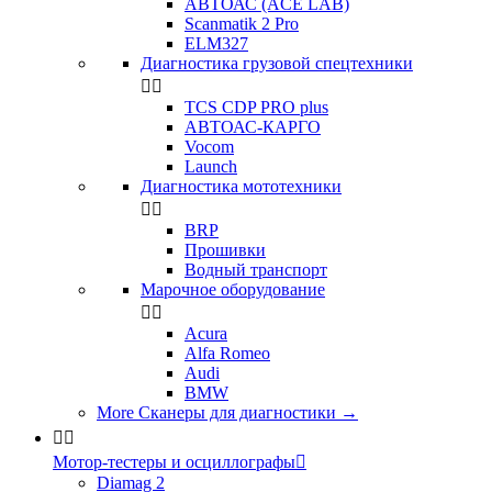
АВТОАС (ACE LAB)
Scanmatik 2 Pro
ELM327
Диагностика грузовой спецтехники


TCS CDP PRO plus
АВТОАС-КАРГО
Vocom
Launch
Диагностика мототехники


BRP
Прошивки
Водный транспорт
Марочное оборудование


Acura
Alfa Romeo
Audi
BMW
More Сканеры для диагностики
→


Мотор-тестеры и осциллографы

Diamag 2