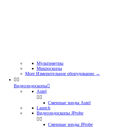
Мультиметры
Микроскопы
More Измерительное оборудование
→


Видеоэндоскопы

Autel


Сменные зонды Autel
Launch
Видеоэндоскопы JProbe


Сменные зонды JProbe