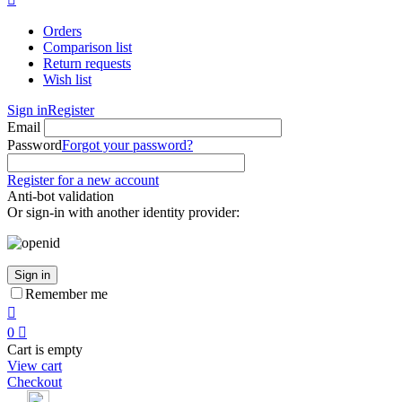
Orders
Comparison list
Return requests
Wish list
Sign in
Register
Email
Password
Forgot your password?
Register for a new account
Anti-bot validation
Or sign-in with another identity provider:
Sign in
Remember me

0

Cart is empty
View cart
Checkout