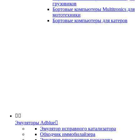
грузовиков
Бортовые компьютеры Multitronics для
мототехники
Бортовые компьютеры для катеров


Эмуляторы Adblue

Эмулятор исправного катализатора
Обходчик иммобилайзера
Эмулятор присутствия пассажира