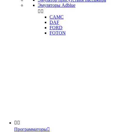
Эмуляторы Adblue


CAMC
DAF
FORD
FOTON


Программаторы
