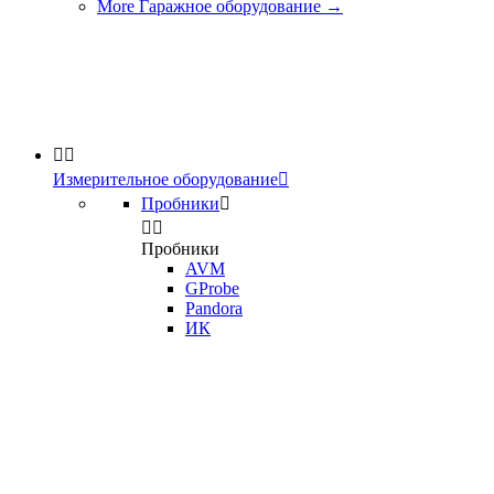
More Гаражное оборудование
→


Измерительное оборудование

Пробники



Пробники
AVM
GProbe
Pandora
ИК