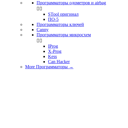
Программаторы одометров и airbag


STool оригинал
ПО-5
Программаторы ключей
Canny
Программаторы микросхем


IProg
X-Prog
Kess
Can Hacker
More Программаторы
→