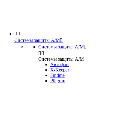


Системы защиты А/М

Системы защиты А/М



Системы защиты А/М
Автофон
X-Keeper
Findme
Piligrim