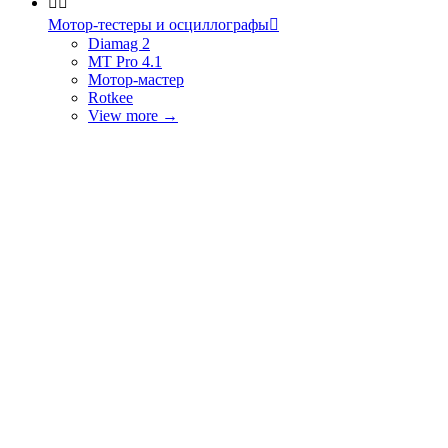


Мотор-тестеры и осциллографы

Diamag 2
MT Pro 4.1
Мотор-мастер
Rotkee
View more
→