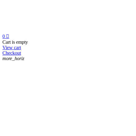
0

Cart is empty
View cart
Checkout
more_horiz