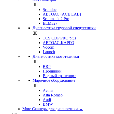


Scandoc
АВТОАС (ACE LAB)
Scanmatik 2 Pro
ELM327
Диагностика грузовой спецтехники


TCS CDP PRO plus
АВТОАС-КАРГО
Vocom
Launch
Диагностика мототехники


BRP
Прошивки
Водный транспорт
Марочное оборудование


Acura
Alfa Romeo
Audi
BMW
More Сканеры для диагностики
→