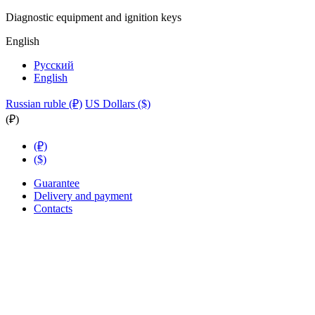
Diagnostic equipment and ignition keys
English
Русский
English
Russian ruble (₽)
US Dollars ($)
(₽)
(₽)
($)
Guarantee
Delivery and payment
Contacts