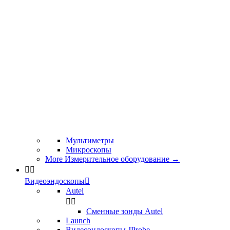
Мультиметры
Микроскопы
More Измерительное оборудование
→


Видеоэндоскопы

Autel


Сменные зонды Autel
Launch
Видеоэндоскопы JProbe