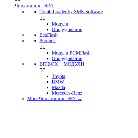
Чип-тюнинг ЭБУ

CombiLoader by SMS-Software


Модули
Оборудование
EcuFlash
Products


Модули PCMFlash
Оборудование
BITBOX + МОДУЛИ


Toyota
BMW
Mazda
Mercedes-Benz
More Чип-тюнинг ЭБУ
→