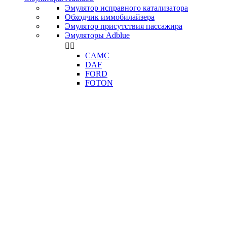
Эмулятор исправного катализатора
Обходчик иммобилайзера
Эмулятор присутствия пассажира
Эмуляторы Adblue


CAMC
DAF
FORD
FOTON