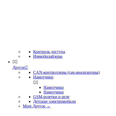
Контроль доступа
Иммобилайзеры


Другое

CAN-контроллеры (can-анализаторы)
Намотчики


Намотчики
Намотчики
GSM-розетки и реле
Детские электромобили
More Другое
→