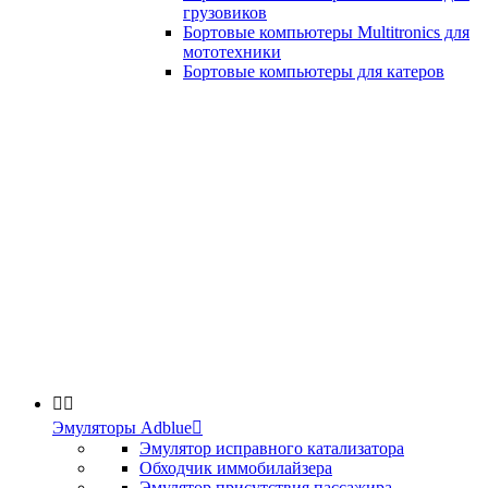
грузовиков
Бортовые компьютеры Multitronics для
мототехники
Бортовые компьютеры для катеров


Эмуляторы Adblue

Эмулятор исправного катализатора
Обходчик иммобилайзера
Эмулятор присутствия пассажира