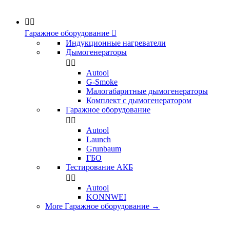


Гаражное оборудование

Индукционные нагреватели
Дымогенераторы


Аutool
G-Smoke
Малогабаритные дымогенераторы
Комплект с дымогенератором
Гаражное оборудование


Autool
Launch
Grunbaum
ГБО
Тестирование АКБ


Autool
KONNWEI
More Гаражное оборудование
→