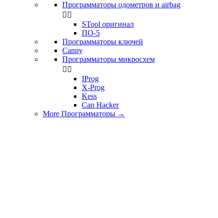
Программаторы одометров и airbag


STool оригинал
ПО-5
Программаторы ключей
Canny
Программаторы микросхем


IProg
X-Prog
Kess
Can Hacker
More Программаторы
→