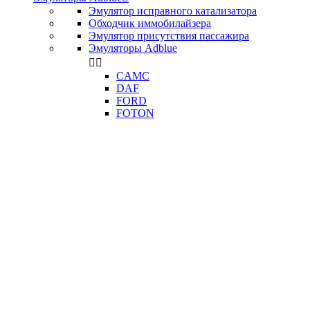
Эмулятор исправного катализатора
Обходчик иммобилайзера
Эмулятор присутствия пассажира
Эмуляторы Adblue


CAMC
DAF
FORD
FOTON