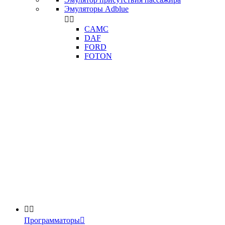
Эмуляторы Adblue


CAMC
DAF
FORD
FOTON


Программаторы
