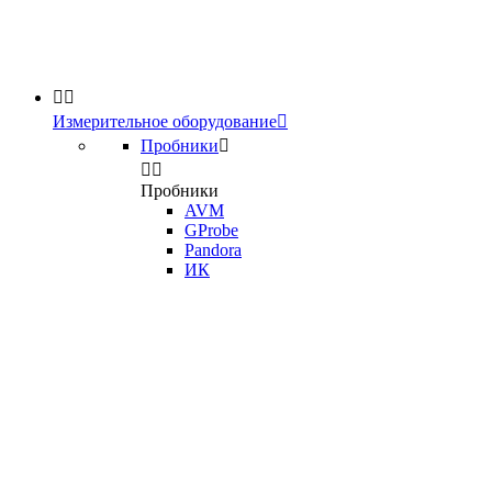


Измерительное оборудование

Пробники



Пробники
AVM
GProbe
Pandora
ИК