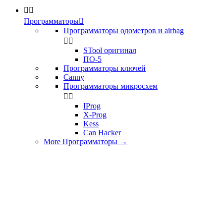


Программаторы

Программаторы одометров и airbag


STool оригинал
ПО-5
Программаторы ключей
Canny
Программаторы микросхем


IProg
X-Prog
Kess
Can Hacker
More Программаторы
→