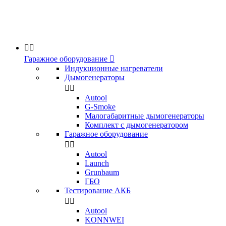


Гаражное оборудование

Индукционные нагреватели
Дымогенераторы


Аutool
G-Smoke
Малогабаритные дымогенераторы
Комплект с дымогенератором
Гаражное оборудование


Autool
Launch
Grunbaum
ГБО
Тестирование АКБ


Autool
KONNWEI