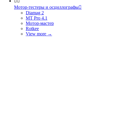


Мотор-тестеры и осциллографы

Diamag 2
MT Pro 4.1
Мотор-мастер
Rotkee
View more
→