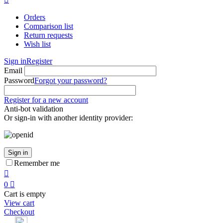
Orders
Comparison list
Return requests
Wish list
Sign in
Register
Email
Password
Forgot your password?
Register for a new account
Anti-bot validation
Or sign-in with another identity provider:
Sign in
Remember me

0

Cart is empty
View cart
Checkout