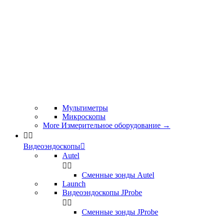
Мультиметры
Микроскопы
More Измерительное оборудование
→


Видеоэндоскопы

Autel


Сменные зонды Autel
Launch
Видеоэндоскопы JProbe


Сменные зонды JProbe