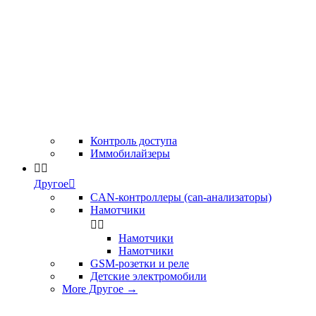
Контроль доступа
Иммобилайзеры


Другое

CAN-контроллеры (can-анализаторы)
Намотчики


Намотчики
Намотчики
GSM-розетки и реле
Детские электромобили
More Другое
→