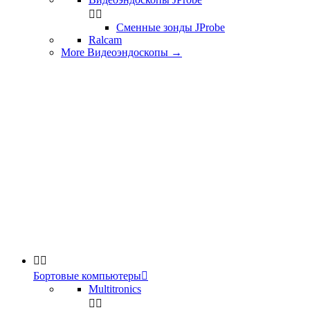


Сменные зонды JProbe
Ralcam
More Видеоэндоскопы
→


Бортовые компьютеры

Multitronics

