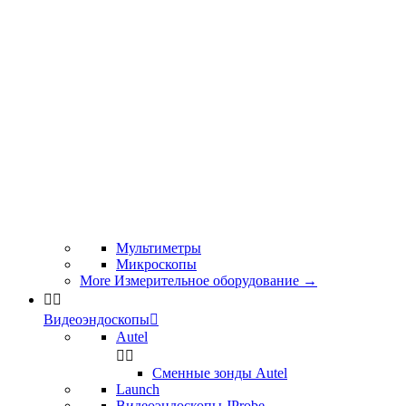
Мультиметры
Микроскопы
More Измерительное оборудование
→


Видеоэндоскопы

Autel


Сменные зонды Autel
Launch
Видеоэндоскопы JProbe