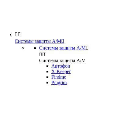


Системы защиты А/М

Системы защиты А/М



Системы защиты А/М
Автофон
X-Keeper
Findme
Piligrim