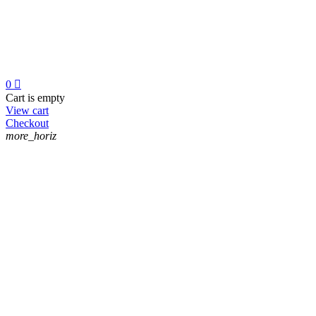
0

Cart is empty
View cart
Checkout
more_horiz