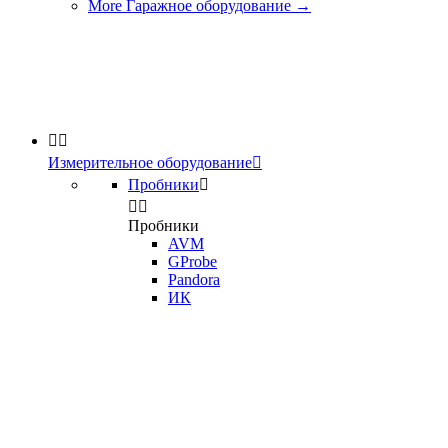
More Гаражное оборудование
→


Измерительное оборудование

Пробники



Пробники
AVM
GProbe
Pandora
ИК