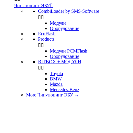
Чип-тюнинг ЭБУ

CombiLoader by SMS-Software


Модули
Оборудование
EcuFlash
Products


Модули PCMFlash
Оборудование
BITBOX + МОДУЛИ


Toyota
BMW
Mazda
Mercedes-Benz
More Чип-тюнинг ЭБУ
→