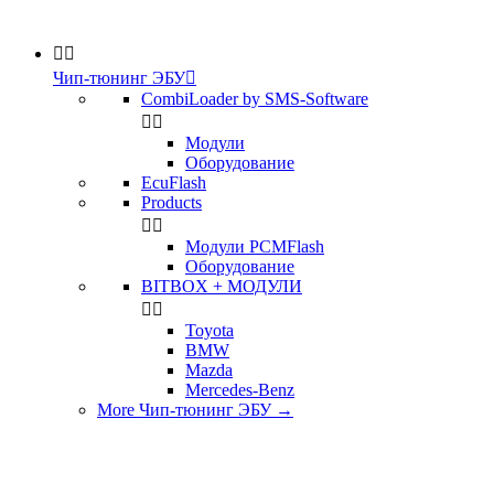


Чип-тюнинг ЭБУ

CombiLoader by SMS-Software


Модули
Оборудование
EcuFlash
Products


Модули PCMFlash
Оборудование
BITBOX + МОДУЛИ


Toyota
BMW
Mazda
Mercedes-Benz
More Чип-тюнинг ЭБУ
→