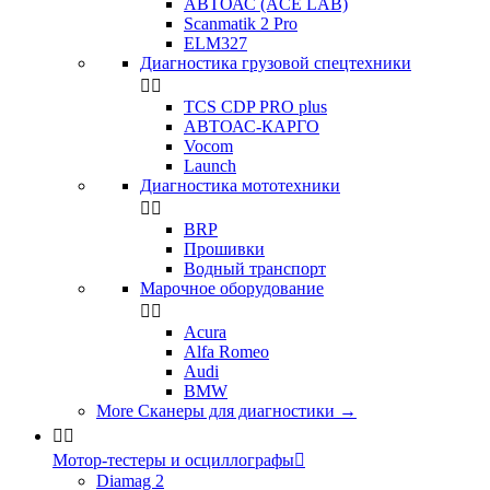
АВТОАС (ACE LAB)
Scanmatik 2 Pro
ELM327
Диагностика грузовой спецтехники


TCS CDP PRO plus
АВТОАС-КАРГО
Vocom
Launch
Диагностика мототехники


BRP
Прошивки
Водный транспорт
Марочное оборудование


Acura
Alfa Romeo
Audi
BMW
More Сканеры для диагностики
→


Мотор-тестеры и осциллографы

Diamag 2