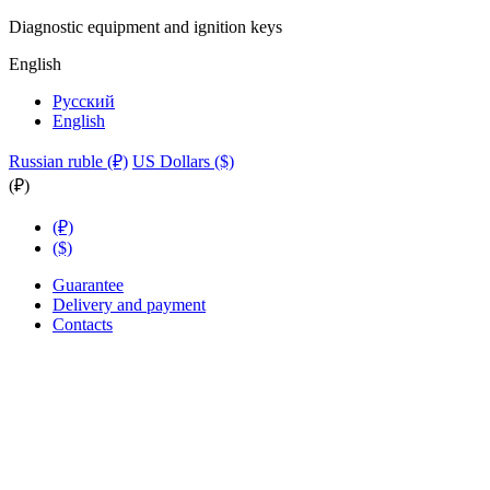
Diagnostic equipment and ignition keys
English
Русский
English
Russian ruble (₽)
US Dollars ($)
(₽)
(₽)
($)
Guarantee
Delivery and payment
Contacts