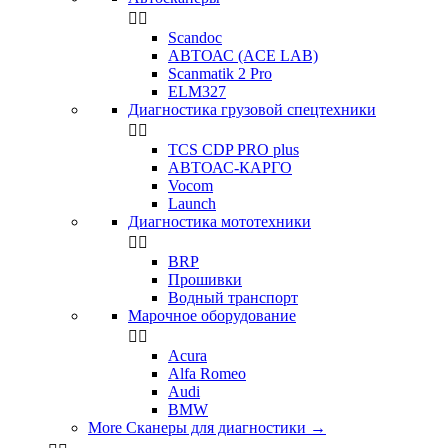


Scandoc
АВТОАС (ACE LAB)
Scanmatik 2 Pro
ELM327
Диагностика грузовой спецтехники


TCS CDP PRO plus
АВТОАС-КАРГО
Vocom
Launch
Диагностика мототехники


BRP
Прошивки
Водный транспорт
Марочное оборудование


Acura
Alfa Romeo
Audi
BMW
More Сканеры для диагностики
→