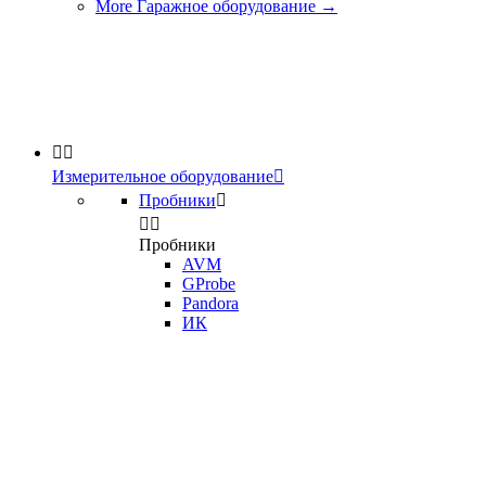
More Гаражное оборудование
→


Измерительное оборудование

Пробники



Пробники
AVM
GProbe
Pandora
ИК