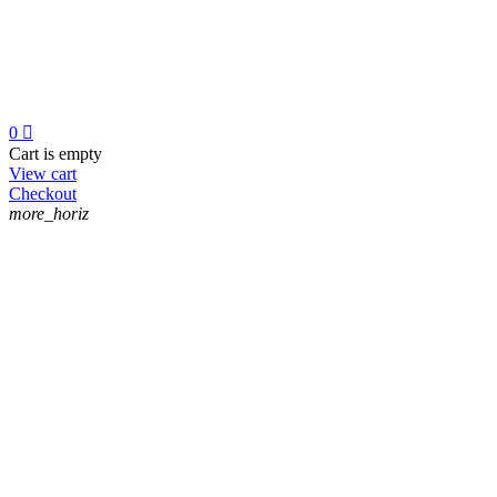
0

Cart is empty
View cart
Checkout
more_horiz