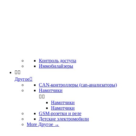
Контроль доступа
Иммобилайзеры


Другое

CAN-контроллеры (can-анализаторы)
Намотчики


Намотчики
Намотчики
GSM-розетки и реле
Детские электромобили
More Другое
→