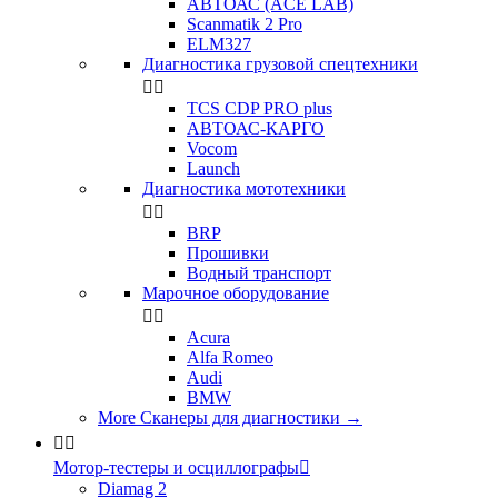
АВТОАС (ACE LAB)
Scanmatik 2 Pro
ELM327
Диагностика грузовой спецтехники


TCS CDP PRO plus
АВТОАС-КАРГО
Vocom
Launch
Диагностика мототехники


BRP
Прошивки
Водный транспорт
Марочное оборудование


Acura
Alfa Romeo
Audi
BMW
More Сканеры для диагностики
→


Мотор-тестеры и осциллографы

Diamag 2