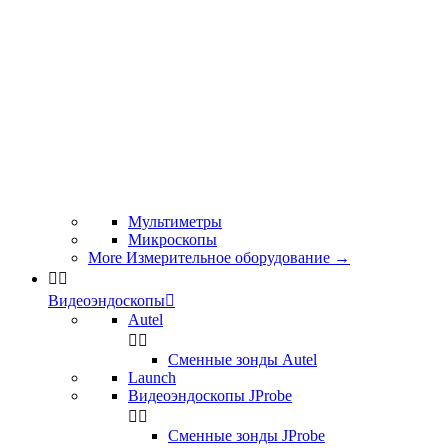
Мультиметры
Микроскопы
More Измерительное оборудование
→


Видеоэндоскопы

Autel


Сменные зонды Autel
Launch
Видеоэндоскопы JProbe


Сменные зонды JProbe