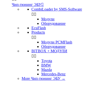
Чип-тюнинг ЭБУ

CombiLoader by SMS-Software


Модули
Оборудование
EcuFlash
Products


Модули PCMFlash
Оборудование
BITBOX + МОДУЛИ


Toyota
BMW
Mazda
Mercedes-Benz
More Чип-тюнинг ЭБУ
→