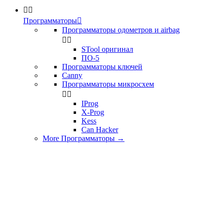


Программаторы

Программаторы одометров и airbag


STool оригинал
ПО-5
Программаторы ключей
Canny
Программаторы микросхем


IProg
X-Prog
Kess
Can Hacker
More Программаторы
→