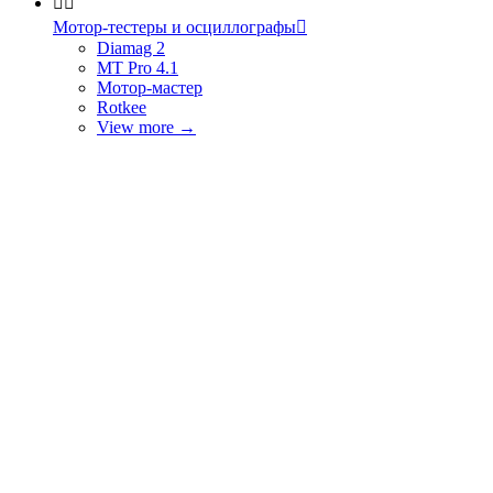


Мотор-тестеры и осциллографы

Diamag 2
MT Pro 4.1
Мотор-мастер
Rotkee
View more
→