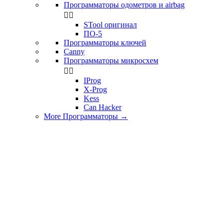
Программаторы одометров и airbag


STool оригинал
ПО-5
Программаторы ключей
Canny
Программаторы микросхем


IProg
X-Prog
Kess
Can Hacker
More Программаторы
→