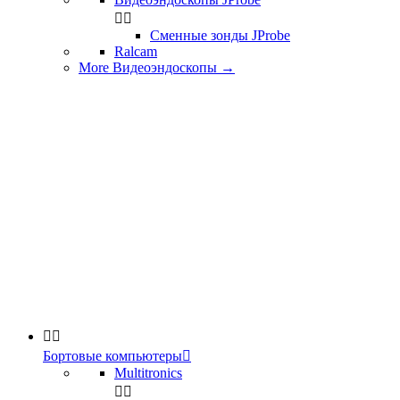


Сменные зонды JProbe
Ralcam
More Видеоэндоскопы
→


Бортовые компьютеры

Multitronics

