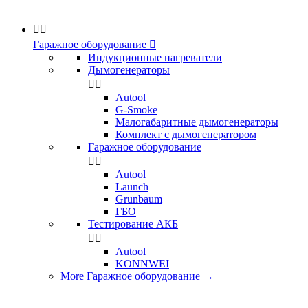


Гаражное оборудование

Индукционные нагреватели
Дымогенераторы


Аutool
G-Smoke
Малогабаритные дымогенераторы
Комплект с дымогенератором
Гаражное оборудование


Autool
Launch
Grunbaum
ГБО
Тестирование АКБ


Autool
KONNWEI
More Гаражное оборудование
→