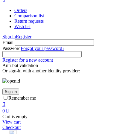
Orders
Comparison list
Return requests
Wish list
Sign in
Register
Email
Password
Forgot your password?
Register for a new account
Anti-bot validation
Or sign-in with another identity provider:
Sign in
Remember me

0

Cart is empty
View cart
Checkout