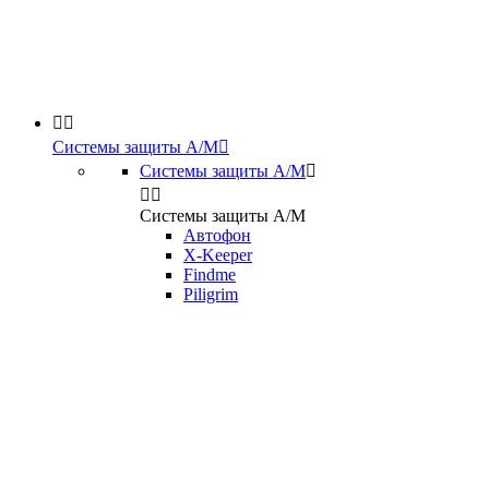


Системы защиты А/М

Системы защиты А/М



Системы защиты А/М
Автофон
X-Keeper
Findme
Piligrim