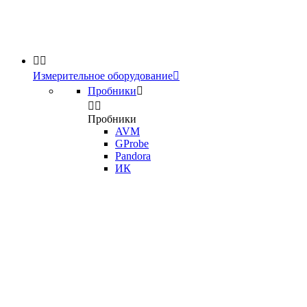


Измерительное оборудование

Пробники



Пробники
AVM
GProbe
Pandora
ИК