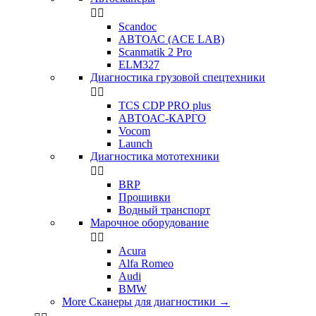


Scandoc
АВТОАС (ACE LAB)
Scanmatik 2 Pro
ELM327
Диагностика грузовой спецтехники


TCS CDP PRO plus
АВТОАС-КАРГО
Vocom
Launch
Диагностика мототехники


BRP
Прошивки
Водный транспорт
Марочное оборудование


Acura
Alfa Romeo
Audi
BMW
More Сканеры для диагностики
→