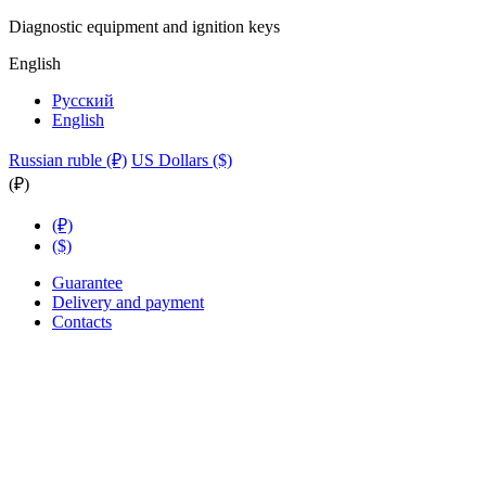
Diagnostic equipment and ignition keys
English
Русский
English
Russian ruble (₽)
US Dollars ($)
(₽)
(₽)
($)
Guarantee
Delivery and payment
Contacts