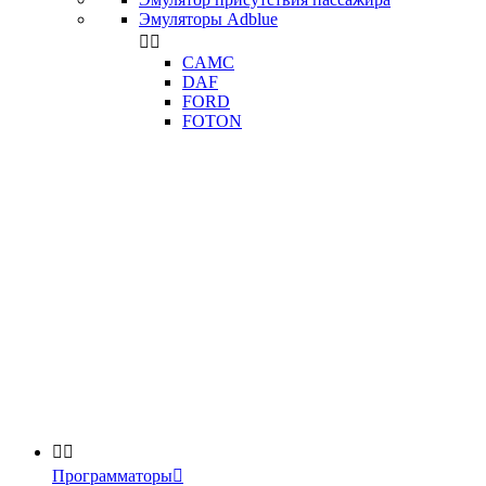
Эмуляторы Adblue


CAMC
DAF
FORD
FOTON


Программаторы
