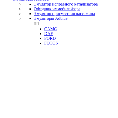
Эмулятор исправного катализатора
Обходчик иммобилайзера
Эмулятор присутствия пассажира
Эмуляторы Adblue


CAMC
DAF
FORD
FOTON