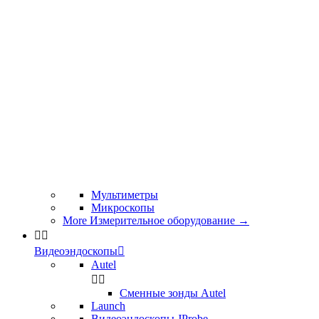
Мультиметры
Микроскопы
More Измерительное оборудование
→


Видеоэндоскопы

Autel


Сменные зонды Autel
Launch
Видеоэндоскопы JProbe