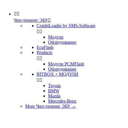


Чип-тюнинг ЭБУ

CombiLoader by SMS-Software


Модули
Оборудование
EcuFlash
Products


Модули PCMFlash
Оборудование
BITBOX + МОДУЛИ


Toyota
BMW
Mazda
Mercedes-Benz
More Чип-тюнинг ЭБУ
→