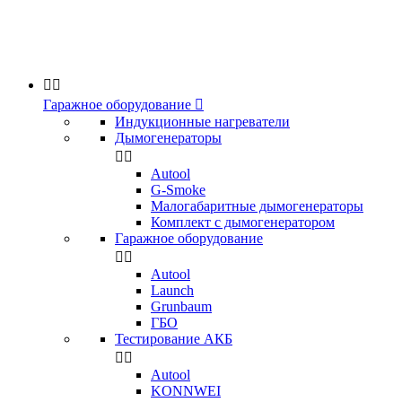


Гаражное оборудование

Индукционные нагреватели
Дымогенераторы


Аutool
G-Smoke
Малогабаритные дымогенераторы
Комплект с дымогенератором
Гаражное оборудование


Autool
Launch
Grunbaum
ГБО
Тестирование АКБ


Autool
KONNWEI