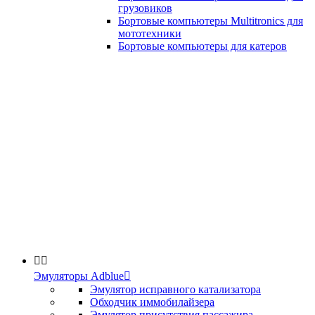
грузовиков
Бортовые компьютеры Multitronics для
мототехники
Бортовые компьютеры для катеров


Эмуляторы Adblue

Эмулятор исправного катализатора
Обходчик иммобилайзера
Эмулятор присутствия пассажира