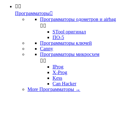


Программаторы

Программаторы одометров и airbag


STool оригинал
ПО-5
Программаторы ключей
Canny
Программаторы микросхем


IProg
X-Prog
Kess
Can Hacker
More Программаторы
→