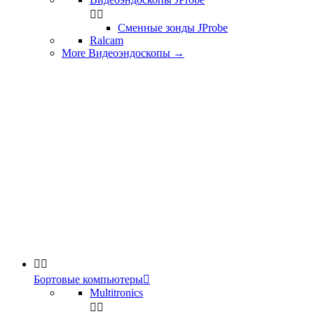


Сменные зонды JProbe
Ralcam
More Видеоэндоскопы
→


Бортовые компьютеры

Multitronics

