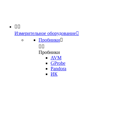


Измерительное оборудование

Пробники



Пробники
AVM
GProbe
Pandora
ИК