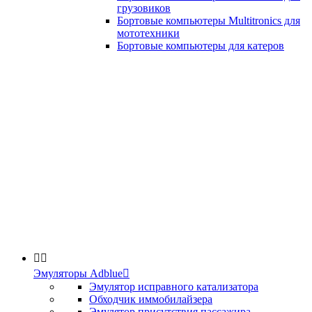
грузовиков
Бортовые компьютеры Multitronics для
мототехники
Бортовые компьютеры для катеров


Эмуляторы Adblue

Эмулятор исправного катализатора
Обходчик иммобилайзера
Эмулятор присутствия пассажира