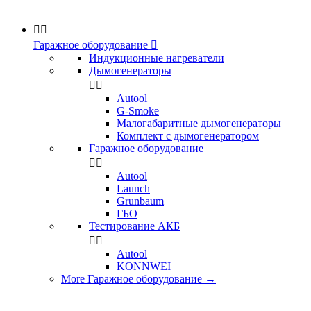


Гаражное оборудование

Индукционные нагреватели
Дымогенераторы


Аutool
G-Smoke
Малогабаритные дымогенераторы
Комплект с дымогенератором
Гаражное оборудование


Autool
Launch
Grunbaum
ГБО
Тестирование АКБ


Autool
KONNWEI
More Гаражное оборудование
→