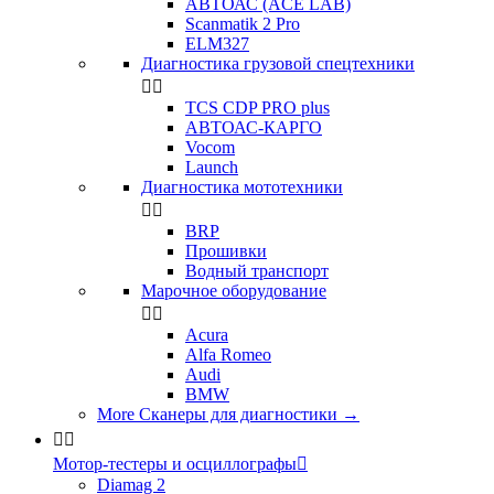
АВТОАС (ACE LAB)
Scanmatik 2 Pro
ELM327
Диагностика грузовой спецтехники


TCS CDP PRO plus
АВТОАС-КАРГО
Vocom
Launch
Диагностика мототехники


BRP
Прошивки
Водный транспорт
Марочное оборудование


Acura
Alfa Romeo
Audi
BMW
More Сканеры для диагностики
→


Мотор-тестеры и осциллографы

Diamag 2