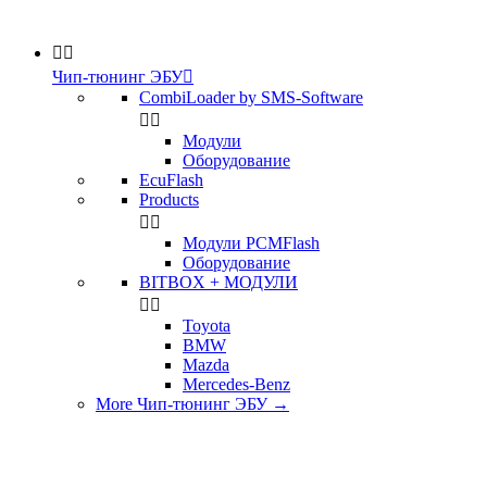


Чип-тюнинг ЭБУ

CombiLoader by SMS-Software


Модули
Оборудование
EcuFlash
Products


Модули PCMFlash
Оборудование
BITBOX + МОДУЛИ


Toyota
BMW
Mazda
Mercedes-Benz
More Чип-тюнинг ЭБУ
→