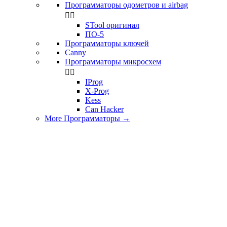
Программаторы одометров и airbag


STool оригинал
ПО-5
Программаторы ключей
Canny
Программаторы микросхем


IProg
X-Prog
Kess
Can Hacker
More Программаторы
→