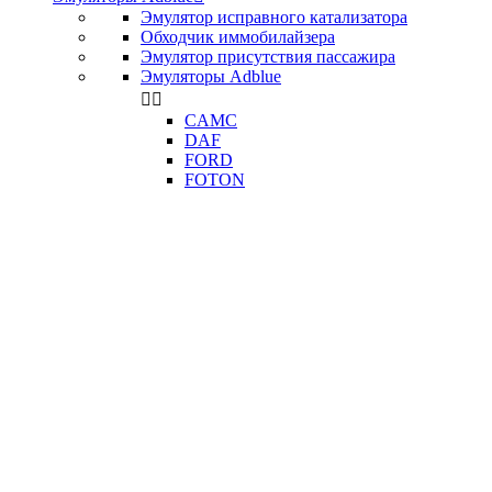
Эмулятор исправного катализатора
Обходчик иммобилайзера
Эмулятор присутствия пассажира
Эмуляторы Adblue


CAMC
DAF
FORD
FOTON