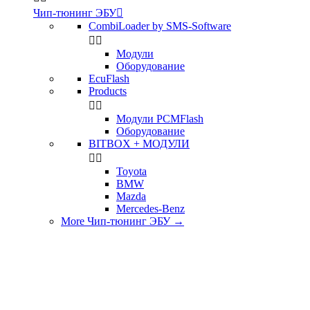
Чип-тюнинг ЭБУ

CombiLoader by SMS-Software


Модули
Оборудование
EcuFlash
Products


Модули PCMFlash
Оборудование
BITBOX + МОДУЛИ


Toyota
BMW
Mazda
Mercedes-Benz
More Чип-тюнинг ЭБУ
→