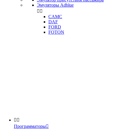
Эмуляторы Adblue


CAMC
DAF
FORD
FOTON


Программаторы
