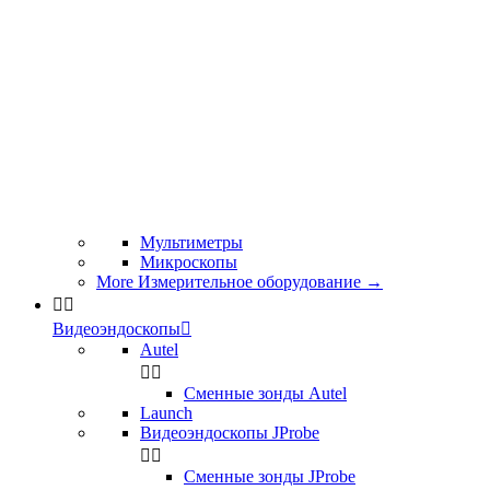
Мультиметры
Микроскопы
More Измерительное оборудование
→


Видеоэндоскопы

Autel


Сменные зонды Autel
Launch
Видеоэндоскопы JProbe


Сменные зонды JProbe