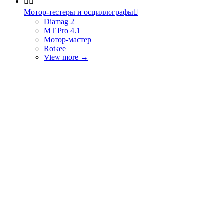


Мотор-тестеры и осциллографы

Diamag 2
MT Pro 4.1
Мотор-мастер
Rotkee
View more
→