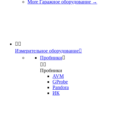
More Гаражное оборудование
→


Измерительное оборудование

Пробники



Пробники
AVM
GProbe
Pandora
ИК