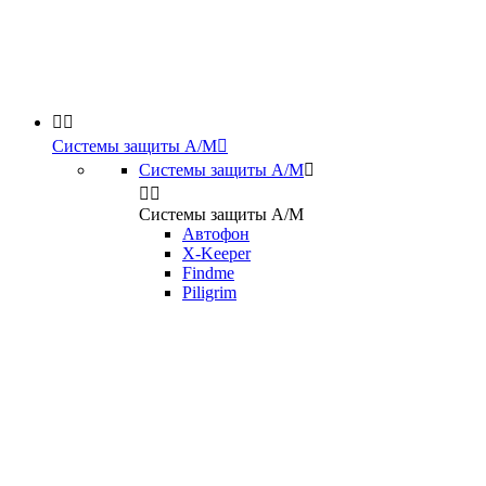


Системы защиты А/М

Системы защиты А/М



Системы защиты А/М
Автофон
X-Keeper
Findme
Piligrim