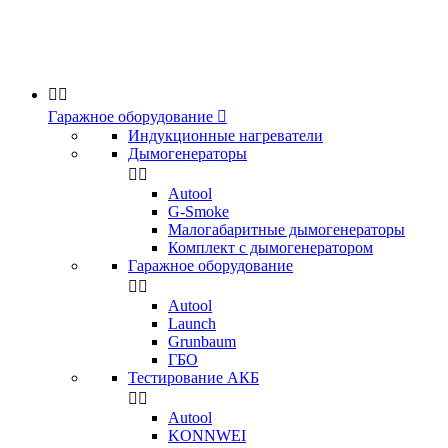


Гаражное оборудование

Индукционные нагреватели
Дымогенераторы


Аutool
G-Smoke
Малогабаритные дымогенераторы
Комплект с дымогенератором
Гаражное оборудование


Autool
Launch
Grunbaum
ГБО
Тестирование АКБ


Autool
KONNWEI