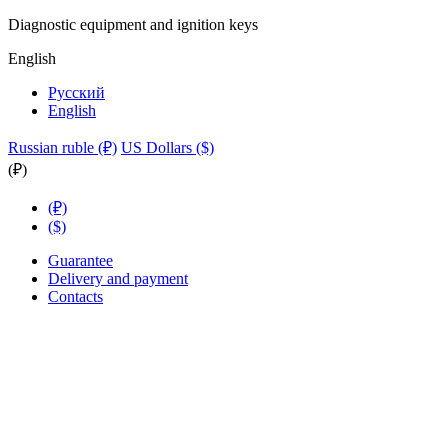
Diagnostic equipment and ignition keys
English
Русский
English
Russian ruble (₽)
US Dollars ($)
(₽)
(₽)
($)
Guarantee
Delivery and payment
Contacts