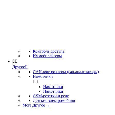
Контроль доступа
Иммобилайзеры


Другое

CAN-контроллеры (can-анализаторы)
Намотчики


Намотчики
Намотчики
GSM-розетки и реле
Детские электромобили
More Другое
→