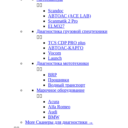


Scandoc
АВТОАС (ACE LAB)
Scanmatik 2 Pro
ELM327
Диагностика грузовой спецтехники


TCS CDP PRO plus
АВТОАС-КАРГО
Vocom
Launch
Диагностика мототехники


BRP
Прошивки
Водный транспорт
Марочное оборудование


Acura
Alfa Romeo
Audi
BMW
More Сканеры для диагностики
→