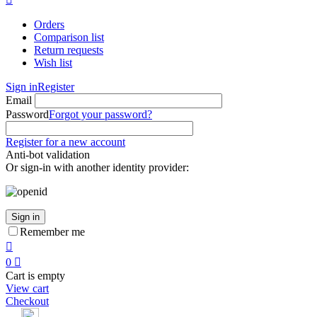
Orders
Comparison list
Return requests
Wish list
Sign in
Register
Email
Password
Forgot your password?
Register for a new account
Anti-bot validation
Or sign-in with another identity provider:
Sign in
Remember me

0

Cart is empty
View cart
Checkout