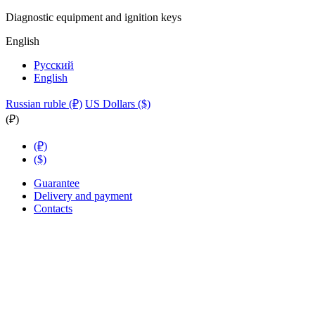
Diagnostic equipment and ignition keys
English
Русский
English
Russian ruble (₽)
US Dollars ($)
(₽)
(₽)
($)
Guarantee
Delivery and payment
Contacts