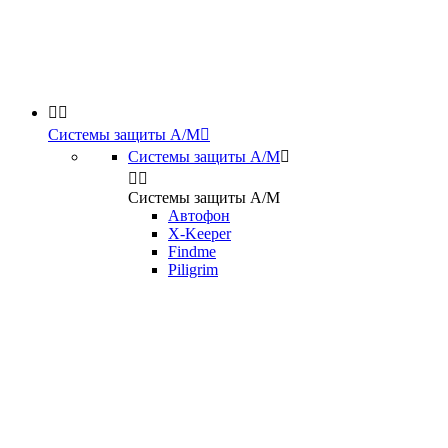


Системы защиты А/М

Системы защиты А/М



Системы защиты А/М
Автофон
X-Keeper
Findme
Piligrim