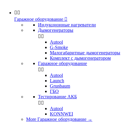


Гаражное оборудование

Индукционные нагреватели
Дымогенераторы


Аutool
G-Smoke
Малогабаритные дымогенераторы
Комплект с дымогенератором
Гаражное оборудование


Autool
Launch
Grunbaum
ГБО
Тестирование АКБ


Autool
KONNWEI
More Гаражное оборудование
→