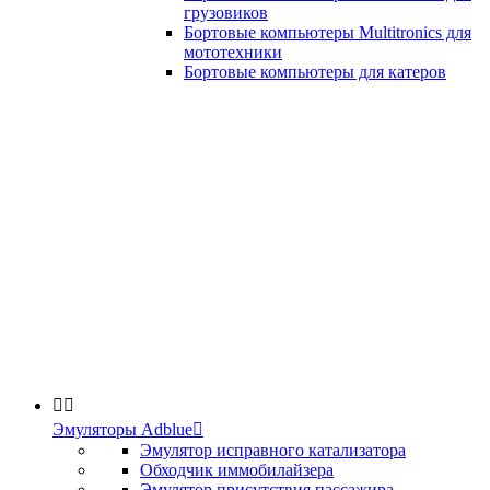
грузовиков
Бортовые компьютеры Multitronics для
мототехники
Бортовые компьютеры для катеров


Эмуляторы Adblue

Эмулятор исправного катализатора
Обходчик иммобилайзера
Эмулятор присутствия пассажира