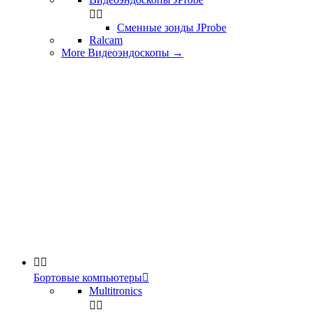


Сменные зонды JProbe
Ralcam
More Видеоэндоскопы
→


Бортовые компьютеры

Multitronics

