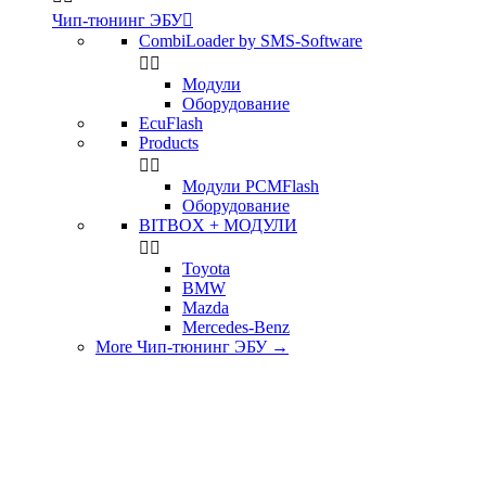
Чип-тюнинг ЭБУ

CombiLoader by SMS-Software


Модули
Оборудование
EcuFlash
Products


Модули PCMFlash
Оборудование
BITBOX + МОДУЛИ


Toyota
BMW
Mazda
Mercedes-Benz
More Чип-тюнинг ЭБУ
→