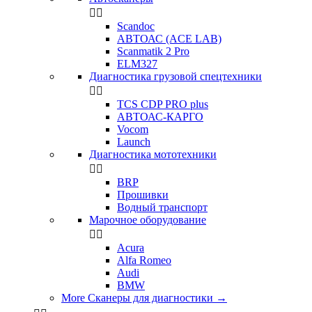


Scandoc
АВТОАС (ACE LAB)
Scanmatik 2 Pro
ELM327
Диагностика грузовой спецтехники


TCS CDP PRO plus
АВТОАС-КАРГО
Vocom
Launch
Диагностика мототехники


BRP
Прошивки
Водный транспорт
Марочное оборудование


Acura
Alfa Romeo
Audi
BMW
More Сканеры для диагностики
→