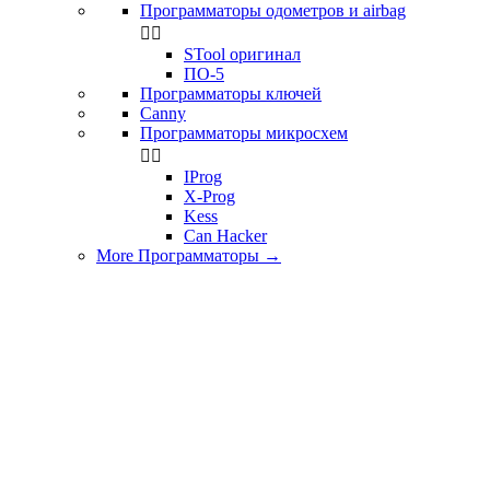
Программаторы одометров и airbag


STool оригинал
ПО-5
Программаторы ключей
Canny
Программаторы микросхем


IProg
X-Prog
Kess
Can Hacker
More Программаторы
→