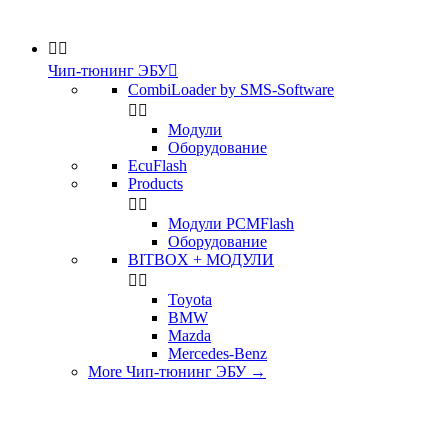


Чип-тюнинг ЭБУ

CombiLoader by SMS-Software


Модули
Оборудование
EcuFlash
Products


Модули PCMFlash
Оборудование
BITBOX + МОДУЛИ


Toyota
BMW
Mazda
Mercedes-Benz
More Чип-тюнинг ЭБУ
→