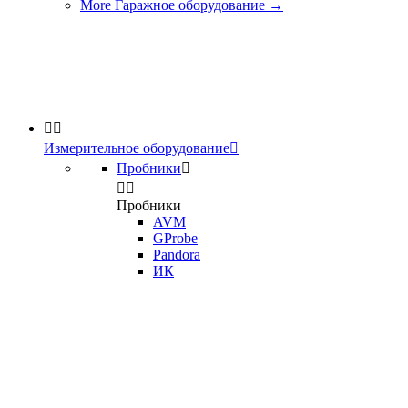
More Гаражное оборудование
→


Измерительное оборудование

Пробники



Пробники
AVM
GProbe
Pandora
ИК