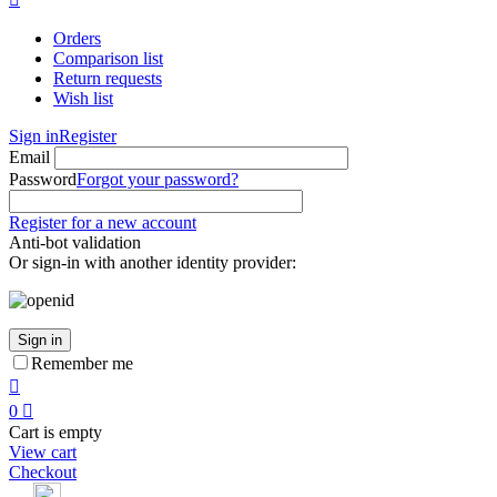
Orders
Comparison list
Return requests
Wish list
Sign in
Register
Email
Password
Forgot your password?
Register for a new account
Anti-bot validation
Or sign-in with another identity provider:
Sign in
Remember me

0

Cart is empty
View cart
Checkout