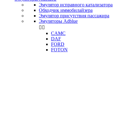
Эмулятор исправного катализатора
Обходчик иммобилайзера
Эмулятор присутствия пассажира
Эмуляторы Adblue


CAMC
DAF
FORD
FOTON