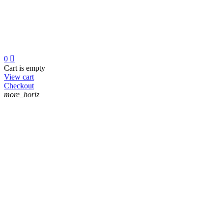
0

Cart is empty
View cart
Checkout
more_horiz