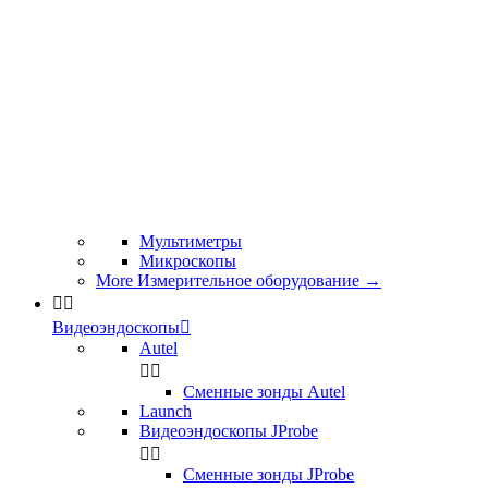
Мультиметры
Микроскопы
More Измерительное оборудование
→


Видеоэндоскопы

Autel


Сменные зонды Autel
Launch
Видеоэндоскопы JProbe


Сменные зонды JProbe