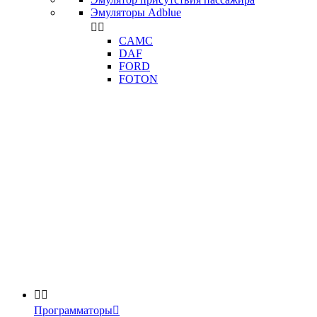
Эмуляторы Adblue


CAMC
DAF
FORD
FOTON


Программаторы
