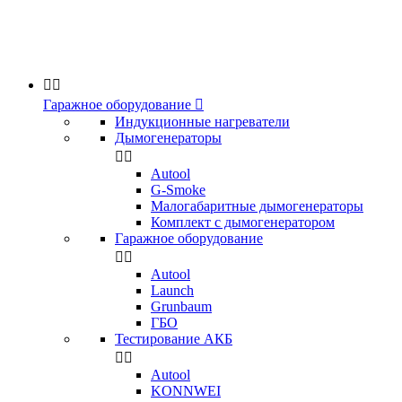


Гаражное оборудование

Индукционные нагреватели
Дымогенераторы


Аutool
G-Smoke
Малогабаритные дымогенераторы
Комплект с дымогенератором
Гаражное оборудование


Autool
Launch
Grunbaum
ГБО
Тестирование АКБ


Autool
KONNWEI