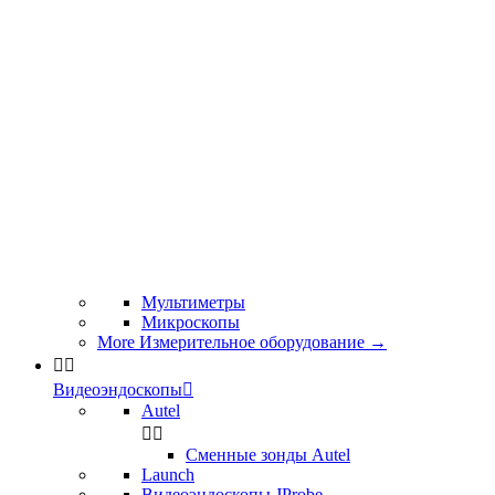
Мультиметры
Микроскопы
More Измерительное оборудование
→


Видеоэндоскопы

Autel


Сменные зонды Autel
Launch
Видеоэндоскопы JProbe