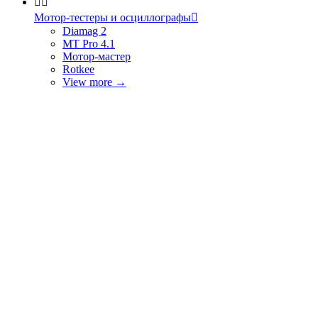


Мотор-тестеры и осциллографы

Diamag 2
MT Pro 4.1
Мотор-мастер
Rotkee
View more
→