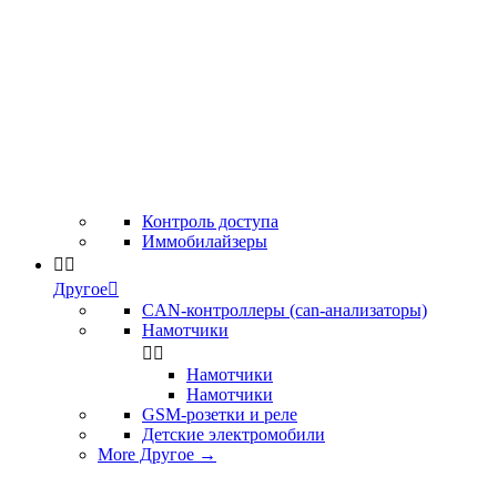
Контроль доступа
Иммобилайзеры


Другое

CAN-контроллеры (can-анализаторы)
Намотчики


Намотчики
Намотчики
GSM-розетки и реле
Детские электромобили
More Другое
→