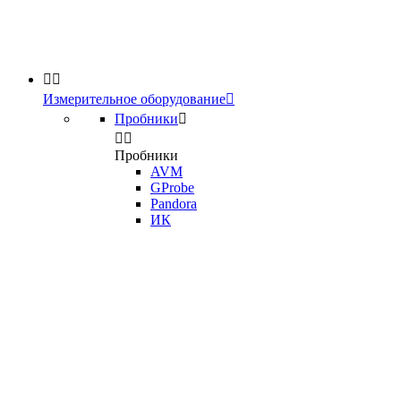


Измерительное оборудование

Пробники



Пробники
AVM
GProbe
Pandora
ИК