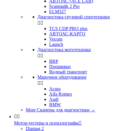
АВТОАС (ACE LAB)
Scanmatik 2 Pro
ELM327
Диагностика грузовой спецтехники


TCS CDP PRO plus
АВТОАС-КАРГО
Vocom
Launch
Диагностика мототехники


BRP
Прошивки
Водный транспорт
Марочное оборудование


Acura
Alfa Romeo
Audi
BMW
More Сканеры для диагностики
→


Мотор-тестеры и осциллографы

Diamag 2