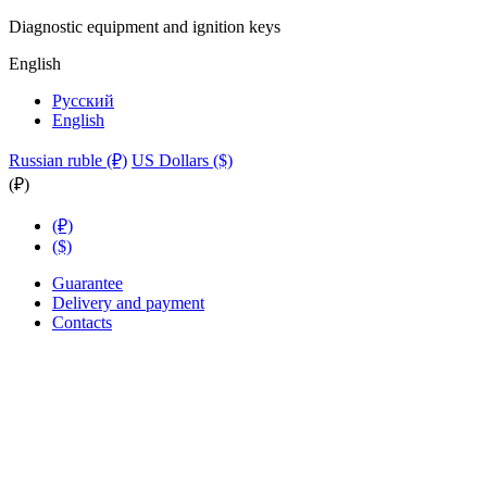
Diagnostic equipment and ignition keys
English
Русский
English
Russian ruble (₽)
US Dollars ($)
(₽)
(₽)
($)
Guarantee
Delivery and payment
Contacts