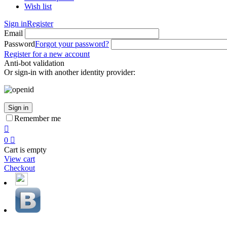
Wish list
Sign in
Register
Email
Password
Forgot your password?
Register for a new account
Anti-bot validation
Or sign-in with another identity provider:
Sign in
Remember me

0

Cart is empty
View cart
Checkout