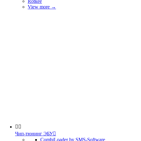
Rotkee
View more
→


Чип-тюнинг ЭБУ

CombiLoader by SMS-Software