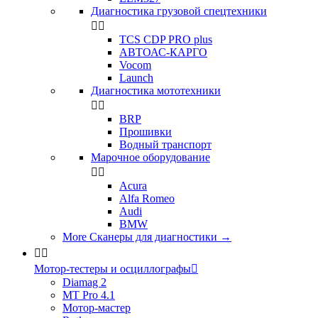
Диагностика грузовой спецтехники


TCS CDP PRO plus
АВТОАС-КАРГО
Vocom
Launch
Диагностика мототехники


BRP
Прошивки
Водный транспорт
Марочное оборудование


Acura
Alfa Romeo
Audi
BMW
More Сканеры для диагностики
→


Мотор-тестеры и осциллографы

Diamag 2
MT Pro 4.1
Мотор-мастер