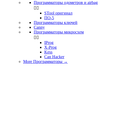
Программаторы одометров и airbag


STool оригинал
ПО-5
Программаторы ключей
Canny
Программаторы микросхем


IProg
X-Prog
Kess
Can Hacker
More Программаторы
→