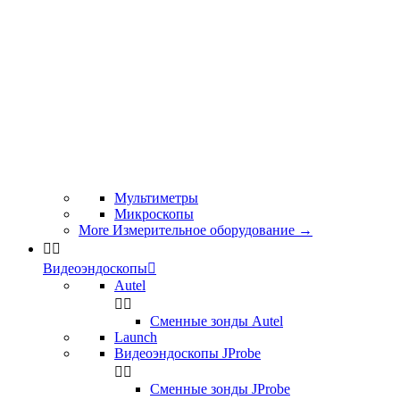
Мультиметры
Микроскопы
More Измерительное оборудование
→


Видеоэндоскопы

Autel


Сменные зонды Autel
Launch
Видеоэндоскопы JProbe


Сменные зонды JProbe