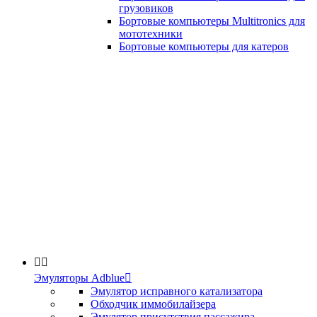
грузовиков
Бортовые компьютеры Multitronics для
мототехники
Бортовые компьютеры для катеров


Эмуляторы Adblue

Эмулятор исправного катализатора
Обходчик иммобилайзера
Эмулятор присутствия пассажира