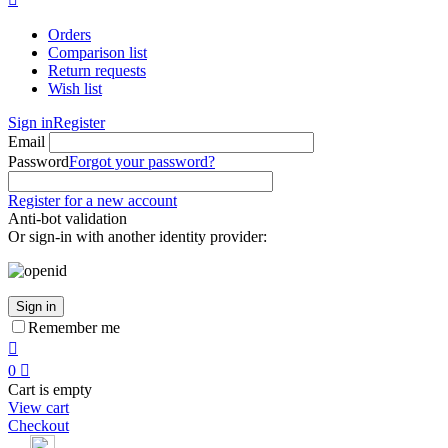
Orders
Comparison list
Return requests
Wish list
Sign in
Register
Email
Password
Forgot your password?
Register for a new account
Anti-bot validation
Or sign-in with another identity provider:
Sign in
Remember me

0

Cart is empty
View cart
Checkout