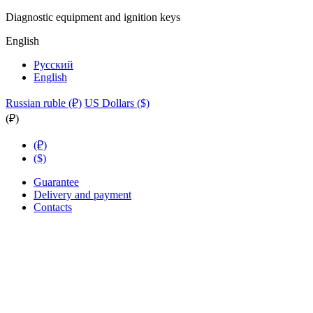
Diagnostic equipment and ignition keys
English
Русский
English
Russian ruble (₽)
US Dollars ($)
(₽)
(₽)
($)
Guarantee
Delivery and payment
Contacts