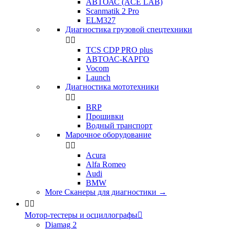
АВТОАС (ACE LAB)
Scanmatik 2 Pro
ELM327
Диагностика грузовой спецтехники


TCS CDP PRO plus
АВТОАС-КАРГО
Vocom
Launch
Диагностика мототехники


BRP
Прошивки
Водный транспорт
Марочное оборудование


Acura
Alfa Romeo
Audi
BMW
More Сканеры для диагностики
→


Мотор-тестеры и осциллографы

Diamag 2