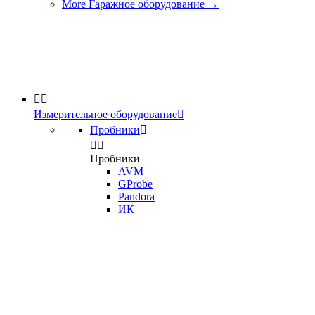
More Гаражное оборудование
→


Измерительное оборудование

Пробники



Пробники
AVM
GProbe
Pandora
ИК