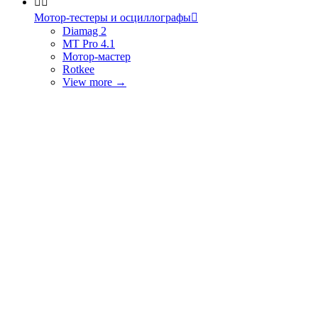


Мотор-тестеры и осциллографы

Diamag 2
MT Pro 4.1
Мотор-мастер
Rotkee
View more
→