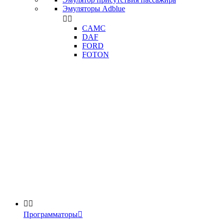
Эмуляторы Adblue


CAMC
DAF
FORD
FOTON


Программаторы
