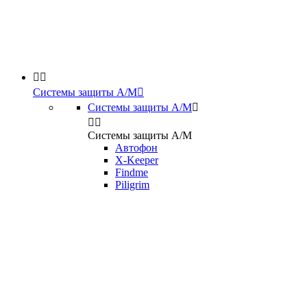


Системы защиты А/М

Системы защиты А/М



Системы защиты А/М
Автофон
X-Keeper
Findme
Piligrim