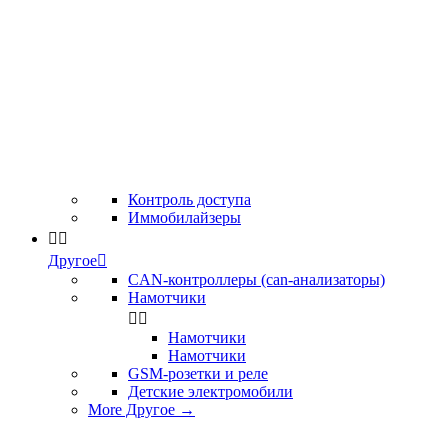
Контроль доступа
Иммобилайзеры


Другое

CAN-контроллеры (can-анализаторы)
Намотчики


Намотчики
Намотчики
GSM-розетки и реле
Детские электромобили
More Другое
→