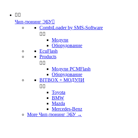


Чип-тюнинг ЭБУ

CombiLoader by SMS-Software


Модули
Оборудование
EcuFlash
Products


Модули PCMFlash
Оборудование
BITBOX + МОДУЛИ


Toyota
BMW
Mazda
Mercedes-Benz
More Чип-тюнинг ЭБУ
→