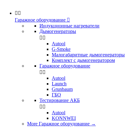


Гаражное оборудование

Индукционные нагреватели
Дымогенераторы


Аutool
G-Smoke
Малогабаритные дымогенераторы
Комплект с дымогенератором
Гаражное оборудование


Autool
Launch
Grunbaum
ГБО
Тестирование АКБ


Autool
KONNWEI
More Гаражное оборудование
→