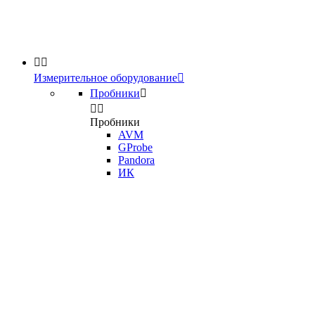


Измерительное оборудование

Пробники



Пробники
AVM
GProbe
Pandora
ИК