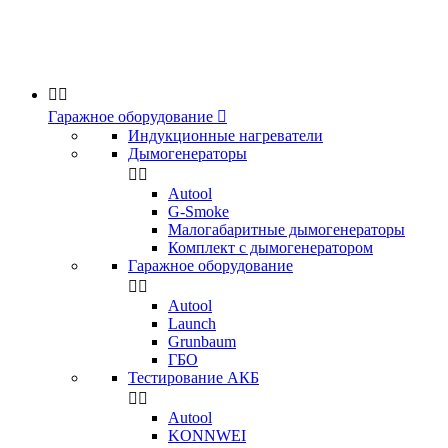


Гаражное оборудование

Индукционные нагреватели
Дымогенераторы


Аutool
G-Smoke
Малогабаритные дымогенераторы
Комплект с дымогенератором
Гаражное оборудование


Autool
Launch
Grunbaum
ГБО
Тестирование АКБ


Autool
KONNWEI