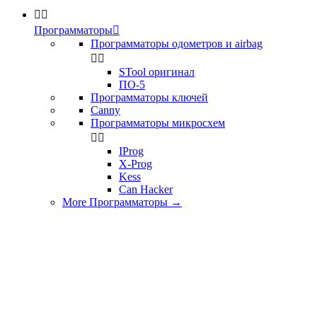


Программаторы

Программаторы одометров и airbag


STool оригинал
ПО-5
Программаторы ключей
Canny
Программаторы микросхем


IProg
X-Prog
Kess
Can Hacker
More Программаторы
→