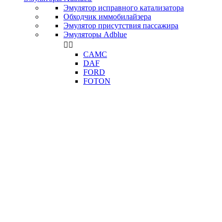
Эмулятор исправного катализатора
Обходчик иммобилайзера
Эмулятор присутствия пассажира
Эмуляторы Adblue


CAMC
DAF
FORD
FOTON