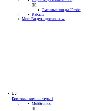


Сменные зонды JProbe
Ralcam
More Видеоэндоскопы
→


Бортовые компьютеры

Multitronics

