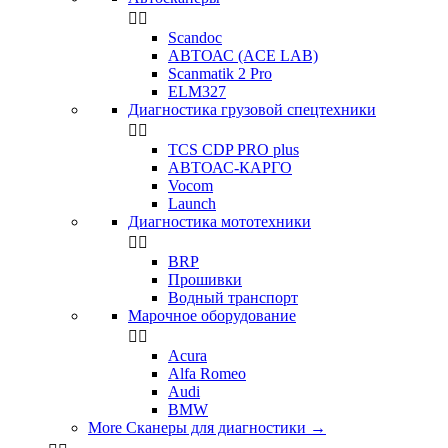


Scandoc
АВТОАС (ACE LAB)
Scanmatik 2 Pro
ELM327
Диагностика грузовой спецтехники


TCS CDP PRO plus
АВТОАС-КАРГО
Vocom
Launch
Диагностика мототехники


BRP
Прошивки
Водный транспорт
Марочное оборудование


Acura
Alfa Romeo
Audi
BMW
More Сканеры для диагностики
→