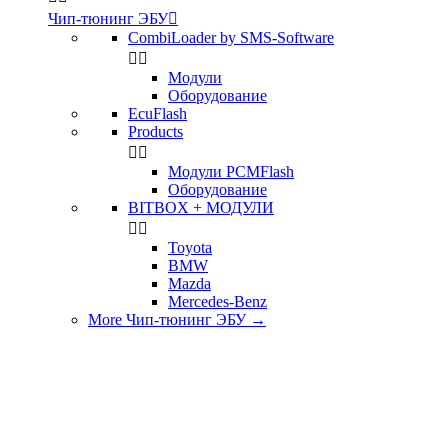
Чип-тюнинг ЭБУ

CombiLoader by SMS-Software


Модули
Оборудование
EcuFlash
Products


Модули PCMFlash
Оборудование
BITBOX + МОДУЛИ


Toyota
BMW
Mazda
Mercedes-Benz
More Чип-тюнинг ЭБУ
→