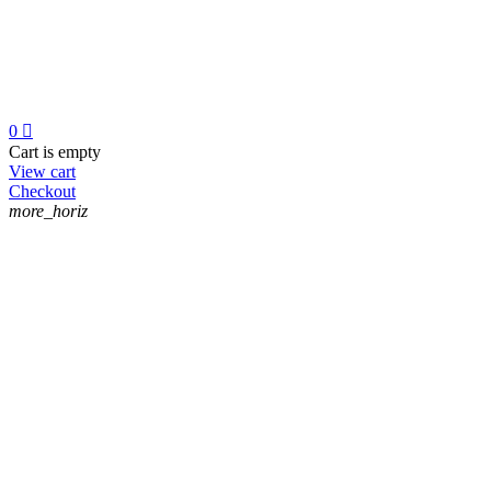
0

Cart is empty
View cart
Checkout
more_horiz