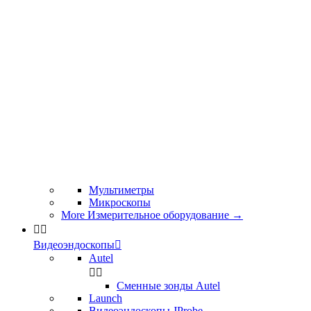
Мультиметры
Микроскопы
More Измерительное оборудование
→


Видеоэндоскопы

Autel


Сменные зонды Autel
Launch
Видеоэндоскопы JProbe