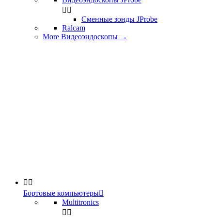


Сменные зонды JProbe
Ralcam
More Видеоэндоскопы
→


Бортовые компьютеры

Multitronics

