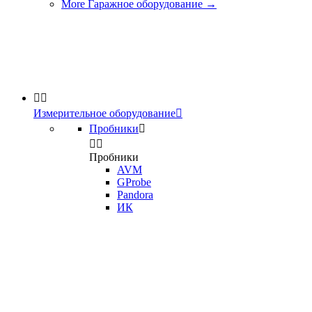
More Гаражное оборудование
→


Измерительное оборудование

Пробники



Пробники
AVM
GProbe
Pandora
ИК