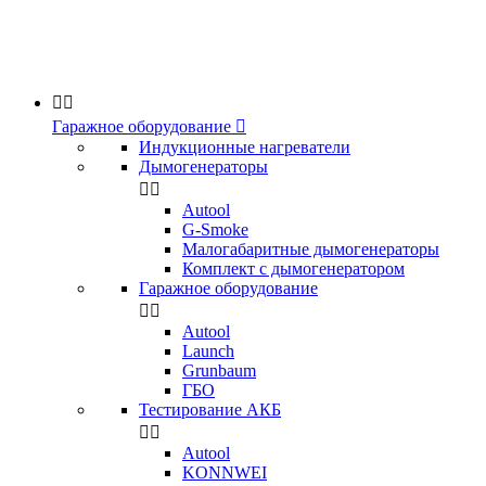


Гаражное оборудование

Индукционные нагреватели
Дымогенераторы


Аutool
G-Smoke
Малогабаритные дымогенераторы
Комплект с дымогенератором
Гаражное оборудование


Autool
Launch
Grunbaum
ГБО
Тестирование АКБ


Autool
KONNWEI