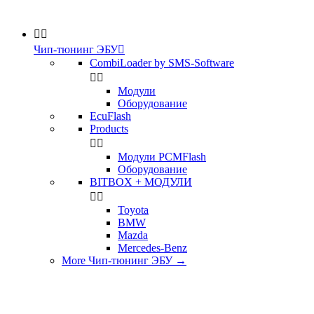


Чип-тюнинг ЭБУ

CombiLoader by SMS-Software


Модули
Оборудование
EcuFlash
Products


Модули PCMFlash
Оборудование
BITBOX + МОДУЛИ


Toyota
BMW
Mazda
Mercedes-Benz
More Чип-тюнинг ЭБУ
→