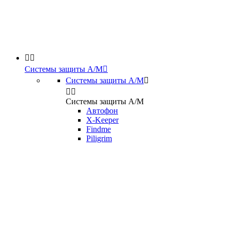


Системы защиты А/М

Системы защиты А/М



Системы защиты А/М
Автофон
X-Keeper
Findme
Piligrim