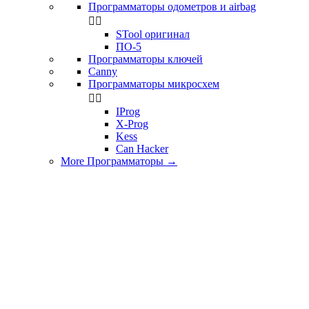
Программаторы одометров и airbag


STool оригинал
ПО-5
Программаторы ключей
Canny
Программаторы микросхем


IProg
X-Prog
Kess
Can Hacker
More Программаторы
→