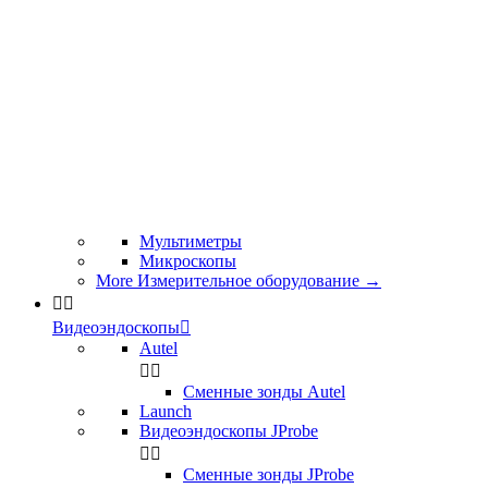
Мультиметры
Микроскопы
More Измерительное оборудование
→


Видеоэндоскопы

Autel


Сменные зонды Autel
Launch
Видеоэндоскопы JProbe


Сменные зонды JProbe