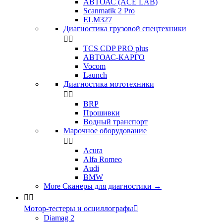
АВТОАС (ACE LAB)
Scanmatik 2 Pro
ELM327
Диагностика грузовой спецтехники


TCS CDP PRO plus
АВТОАС-КАРГО
Vocom
Launch
Диагностика мототехники


BRP
Прошивки
Водный транспорт
Марочное оборудование


Acura
Alfa Romeo
Audi
BMW
More Сканеры для диагностики
→


Мотор-тестеры и осциллографы

Diamag 2