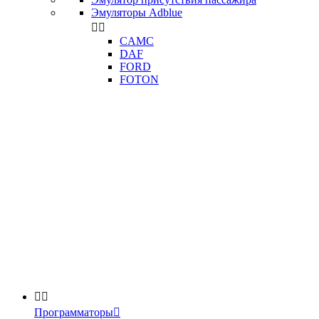
Эмуляторы Adblue


CAMC
DAF
FORD
FOTON


Программаторы
