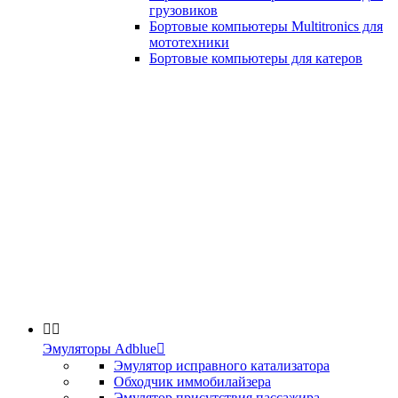
грузовиков
Бортовые компьютеры Multitronics для
мототехники
Бортовые компьютеры для катеров


Эмуляторы Adblue

Эмулятор исправного катализатора
Обходчик иммобилайзера
Эмулятор присутствия пассажира