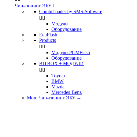
Чип-тюнинг ЭБУ

CombiLoader by SMS-Software


Модули
Оборудование
EcuFlash
Products


Модули PCMFlash
Оборудование
BITBOX + МОДУЛИ


Toyota
BMW
Mazda
Mercedes-Benz
More Чип-тюнинг ЭБУ
→