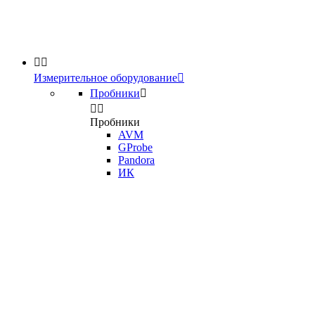


Измерительное оборудование

Пробники



Пробники
AVM
GProbe
Pandora
ИК