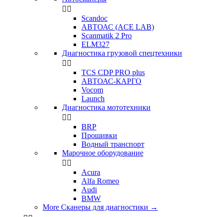


Scandoc
АВТОАС (ACE LAB)
Scanmatik 2 Pro
ELM327
Диагностика грузовой спецтехники


TCS CDP PRO plus
АВТОАС-КАРГО
Vocom
Launch
Диагностика мототехники


BRP
Прошивки
Водный транспорт
Марочное оборудование


Acura
Alfa Romeo
Audi
BMW
More Сканеры для диагностики
→