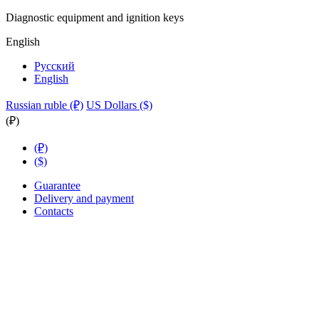
Diagnostic equipment and ignition keys
English
Русский
English
Russian ruble (₽)
US Dollars ($)
(₽)
(₽)
($)
Guarantee
Delivery and payment
Contacts