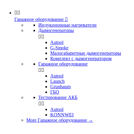


Гаражное оборудование

Индукционные нагреватели
Дымогенераторы


Аutool
G-Smoke
Малогабаритные дымогенераторы
Комплект с дымогенератором
Гаражное оборудование


Autool
Launch
Grunbaum
ГБО
Тестирование АКБ


Autool
KONNWEI
More Гаражное оборудование
→