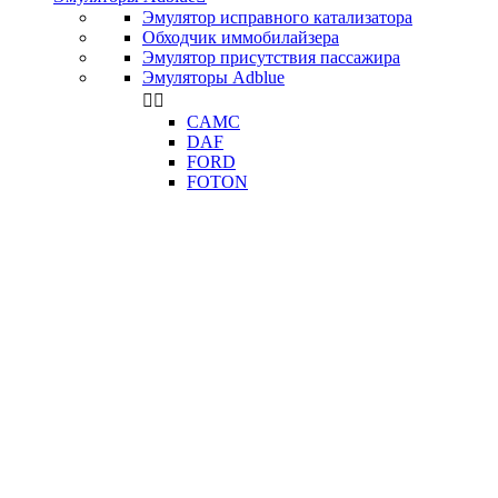
Эмулятор исправного катализатора
Обходчик иммобилайзера
Эмулятор присутствия пассажира
Эмуляторы Adblue


CAMC
DAF
FORD
FOTON