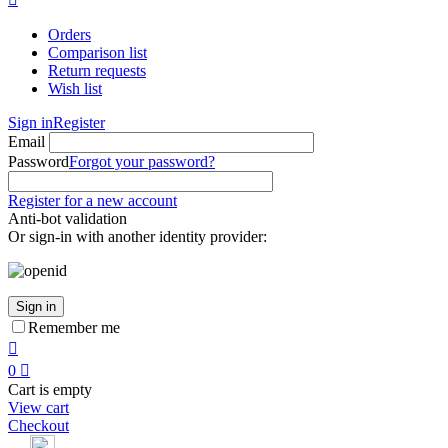
Orders
Comparison list
Return requests
Wish list
Sign in
Register
Email
Password
Forgot your password?
Register for a new account
Anti-bot validation
Or sign-in with another identity provider:
Sign in
Remember me

0

Cart is empty
View cart
Checkout