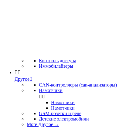
Контроль доступа
Иммобилайзеры


Другое

CAN-контроллеры (can-анализаторы)
Намотчики


Намотчики
Намотчики
GSM-розетки и реле
Детские электромобили
More Другое
→