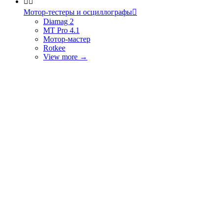


Мотор-тестеры и осциллографы

Diamag 2
MT Pro 4.1
Мотор-мастер
Rotkee
View more
→