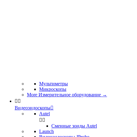
Мультиметры
Микроскопы
More Измерительное оборудование
→


Видеоэндоскопы

Autel


Сменные зонды Autel
Launch
Видеоэндоскопы JProbe