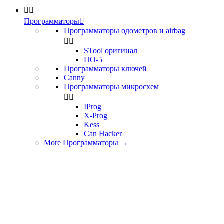


Программаторы

Программаторы одометров и airbag


STool оригинал
ПО-5
Программаторы ключей
Canny
Программаторы микросхем


IProg
X-Prog
Kess
Can Hacker
More Программаторы
→