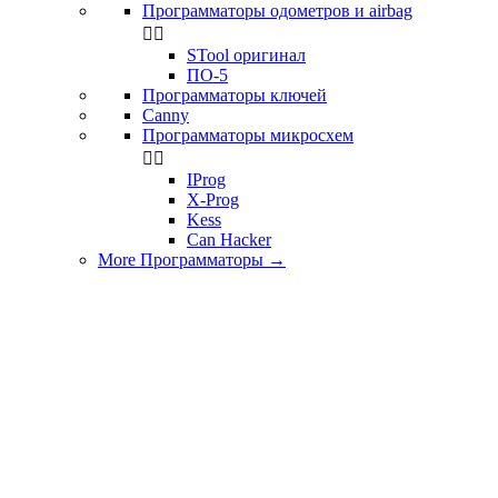
Программаторы одометров и airbag


STool оригинал
ПО-5
Программаторы ключей
Canny
Программаторы микросхем


IProg
X-Prog
Kess
Can Hacker
More Программаторы
→