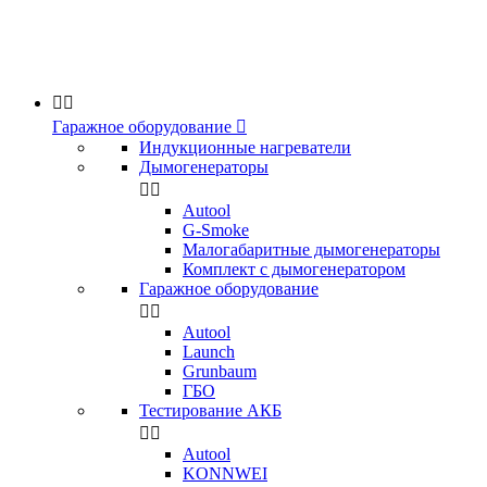


Гаражное оборудование

Индукционные нагреватели
Дымогенераторы


Аutool
G-Smoke
Малогабаритные дымогенераторы
Комплект с дымогенератором
Гаражное оборудование


Autool
Launch
Grunbaum
ГБО
Тестирование АКБ


Autool
KONNWEI