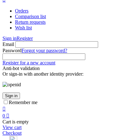
Orders
Comparison list
Return requests
Wish list
Sign in
Register
Email
Password
Forgot your password?
Register for a new account
Anti-bot validation
Or sign-in with another identity provider:
Sign in
Remember me

0

Cart is empty
View cart
Checkout