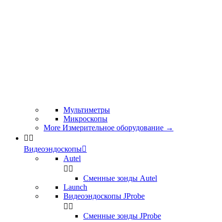
Мультиметры
Микроскопы
More Измерительное оборудование
→


Видеоэндоскопы

Autel


Сменные зонды Autel
Launch
Видеоэндоскопы JProbe


Сменные зонды JProbe