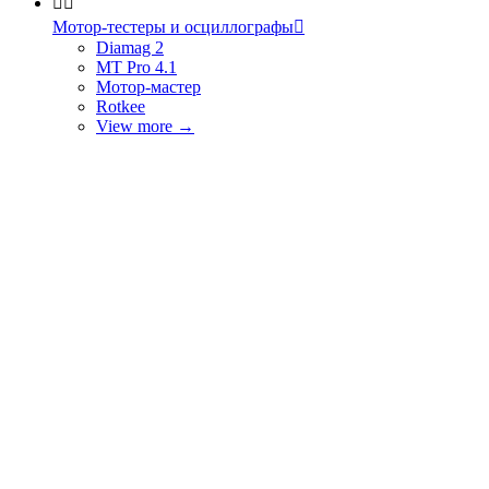


Мотор-тестеры и осциллографы

Diamag 2
MT Pro 4.1
Мотор-мастер
Rotkee
View more
→