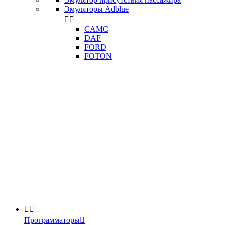
Эмуляторы Adblue


CAMC
DAF
FORD
FOTON


Программаторы
