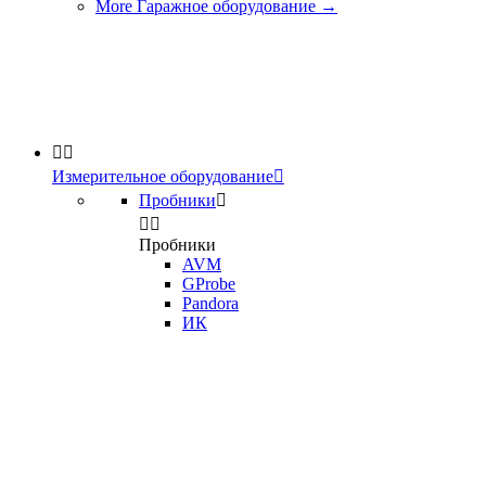
More Гаражное оборудование
→


Измерительное оборудование

Пробники



Пробники
AVM
GProbe
Pandora
ИК