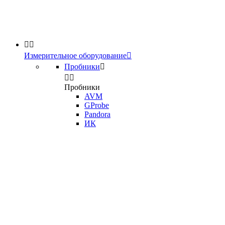


Измерительное оборудование

Пробники



Пробники
AVM
GProbe
Pandora
ИК