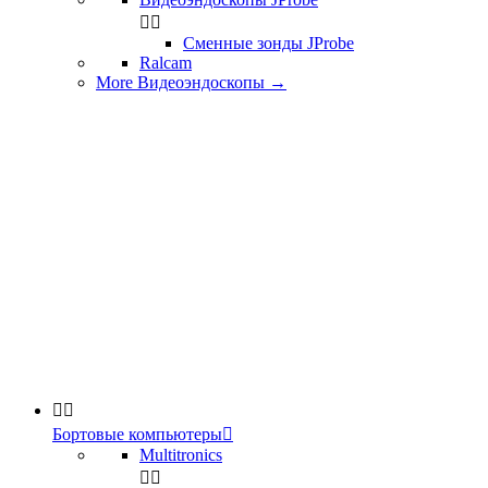


Сменные зонды JProbe
Ralcam
More Видеоэндоскопы
→


Бортовые компьютеры

Multitronics

