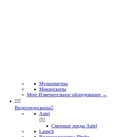
Мультиметры
Микроскопы
More Измерительное оборудование
→


Видеоэндоскопы

Autel


Сменные зонды Autel
Launch
Видеоэндоскопы JProbe