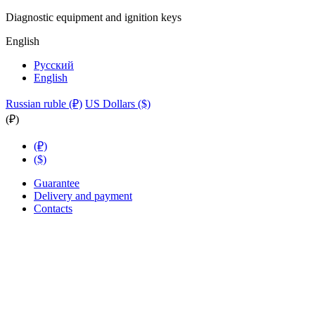
Diagnostic equipment and ignition keys
English
Русский
English
Russian ruble (₽)
US Dollars ($)
(₽)
(₽)
($)
Guarantee
Delivery and payment
Contacts