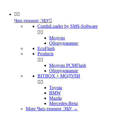


Чип-тюнинг ЭБУ

CombiLoader by SMS-Software


Модули
Оборудование
EcuFlash
Products


Модули PCMFlash
Оборудование
BITBOX + МОДУЛИ


Toyota
BMW
Mazda
Mercedes-Benz
More Чип-тюнинг ЭБУ
→