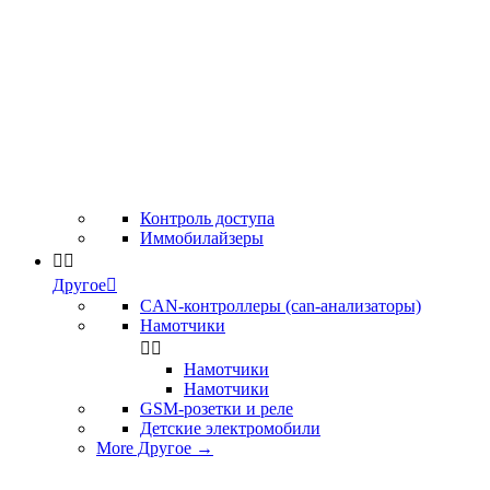
Контроль доступа
Иммобилайзеры


Другое

CAN-контроллеры (can-анализаторы)
Намотчики


Намотчики
Намотчики
GSM-розетки и реле
Детские электромобили
More Другое
→