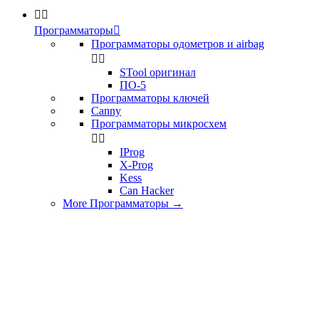


Программаторы

Программаторы одометров и airbag


STool оригинал
ПО-5
Программаторы ключей
Canny
Программаторы микросхем


IProg
X-Prog
Kess
Can Hacker
More Программаторы
→