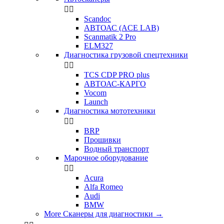


Scandoc
АВТОАС (ACE LAB)
Scanmatik 2 Pro
ELM327
Диагностика грузовой спецтехники


TCS CDP PRO plus
АВТОАС-КАРГО
Vocom
Launch
Диагностика мототехники


BRP
Прошивки
Водный транспорт
Марочное оборудование


Acura
Alfa Romeo
Audi
BMW
More Сканеры для диагностики
→