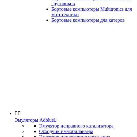
грузовиков
Бортовые компьютеры Multitronics для
мототехники
Бортовые компьютеры для катеров


Эмуляторы Adblue

Эмулятор исправного катализатора
Обходчик иммобилайзера
Эмулятор присутствия пассажира