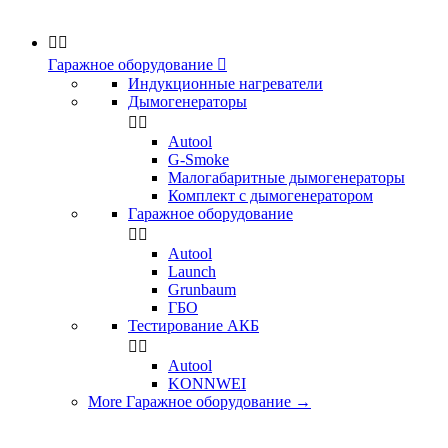


Гаражное оборудование

Индукционные нагреватели
Дымогенераторы


Аutool
G-Smoke
Малогабаритные дымогенераторы
Комплект с дымогенератором
Гаражное оборудование


Autool
Launch
Grunbaum
ГБО
Тестирование АКБ


Autool
KONNWEI
More Гаражное оборудование
→