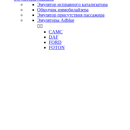
Эмулятор исправного катализатора
Обходчик иммобилайзера
Эмулятор присутствия пассажира
Эмуляторы Adblue


CAMC
DAF
FORD
FOTON