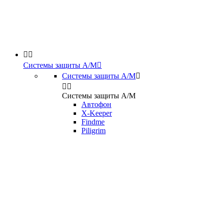


Системы защиты А/М

Системы защиты А/М



Системы защиты А/М
Автофон
X-Keeper
Findme
Piligrim