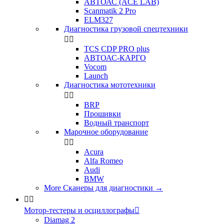
АВТОАС (ACE LAB)
Scanmatik 2 Pro
ELM327
Диагностика грузовой спецтехники


TCS CDP PRO plus
АВТОАС-КАРГО
Vocom
Launch
Диагностика мототехники


BRP
Прошивки
Водный транспорт
Марочное оборудование


Acura
Alfa Romeo
Audi
BMW
More Сканеры для диагностики
→


Мотор-тестеры и осциллографы

Diamag 2