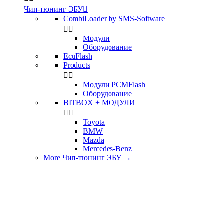
Чип-тюнинг ЭБУ

CombiLoader by SMS-Software


Модули
Оборудование
EcuFlash
Products


Модули PCMFlash
Оборудование
BITBOX + МОДУЛИ


Toyota
BMW
Mazda
Mercedes-Benz
More Чип-тюнинг ЭБУ
→