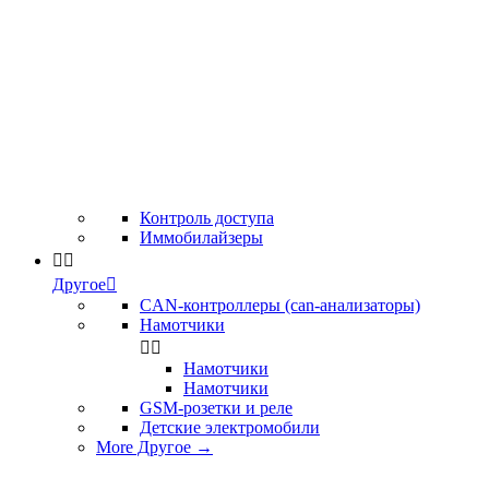
Контроль доступа
Иммобилайзеры


Другое

CAN-контроллеры (can-анализаторы)
Намотчики


Намотчики
Намотчики
GSM-розетки и реле
Детские электромобили
More Другое
→