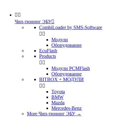


Чип-тюнинг ЭБУ

CombiLoader by SMS-Software


Модули
Оборудование
EcuFlash
Products


Модули PCMFlash
Оборудование
BITBOX + МОДУЛИ


Toyota
BMW
Mazda
Mercedes-Benz
More Чип-тюнинг ЭБУ
→