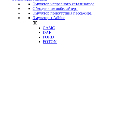
Эмулятор исправного катализатора
Обходчик иммобилайзера
Эмулятор присутствия пассажира
Эмуляторы Adblue


CAMC
DAF
FORD
FOTON