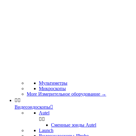
Мультиметры
Микроскопы
More Измерительное оборудование
→


Видеоэндоскопы

Autel


Сменные зонды Autel
Launch
Видеоэндоскопы JProbe