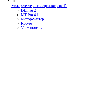


Мотор-тестеры и осциллографы

Diamag 2
MT Pro 4.1
Мотор-мастер
Rotkee
View more
→