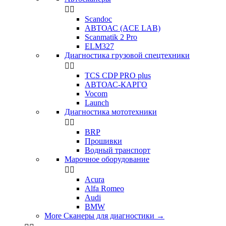


Scandoc
АВТОАС (ACE LAB)
Scanmatik 2 Pro
ELM327
Диагностика грузовой спецтехники


TCS CDP PRO plus
АВТОАС-КАРГО
Vocom
Launch
Диагностика мототехники


BRP
Прошивки
Водный транспорт
Марочное оборудование


Acura
Alfa Romeo
Audi
BMW
More Сканеры для диагностики
→