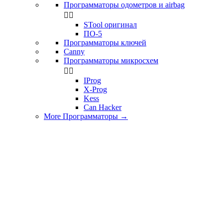
Программаторы одометров и airbag


STool оригинал
ПО-5
Программаторы ключей
Canny
Программаторы микросхем


IProg
X-Prog
Kess
Can Hacker
More Программаторы
→