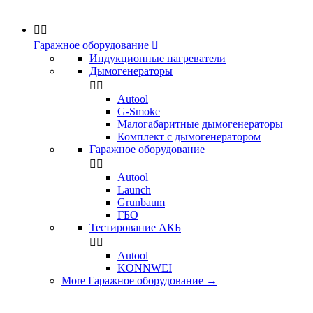


Гаражное оборудование

Индукционные нагреватели
Дымогенераторы


Аutool
G-Smoke
Малогабаритные дымогенераторы
Комплект с дымогенератором
Гаражное оборудование


Autool
Launch
Grunbaum
ГБО
Тестирование АКБ


Autool
KONNWEI
More Гаражное оборудование
→