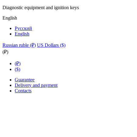
Diagnostic equipment and ignition keys
English
Русский
English
Russian ruble (₽)
US Dollars ($)
(₽)
(₽)
($)
Guarantee
Delivery and payment
Contacts