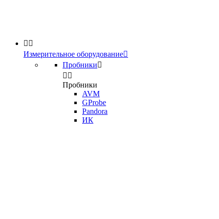


Измерительное оборудование

Пробники



Пробники
AVM
GProbe
Pandora
ИК