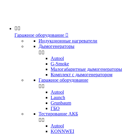


Гаражное оборудование

Индукционные нагреватели
Дымогенераторы


Аutool
G-Smoke
Малогабаритные дымогенераторы
Комплект с дымогенератором
Гаражное оборудование


Autool
Launch
Grunbaum
ГБО
Тестирование АКБ


Autool
KONNWEI