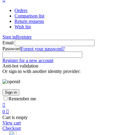
Orders
Comparison list
Return requests
Wish list
Sign in
Register
Email
Password
Forgot your password?
Register for a new account
Anti-bot validation
Or sign-in with another identity provider:
Sign in
Remember me

0

Cart is empty
View cart
Checkout