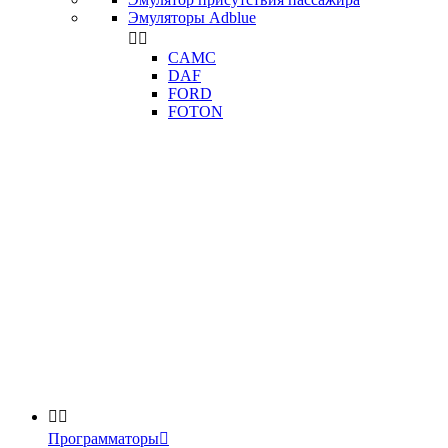
Эмуляторы Adblue


CAMC
DAF
FORD
FOTON


Программаторы
