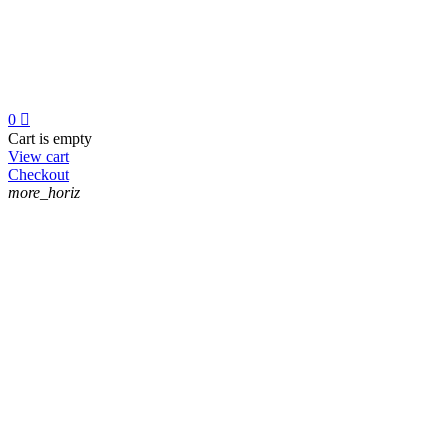
0

Cart is empty
View cart
Checkout
more_horiz