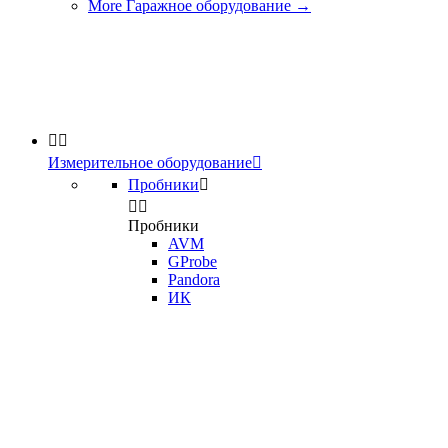
More Гаражное оборудование
→


Измерительное оборудование

Пробники



Пробники
AVM
GProbe
Pandora
ИК