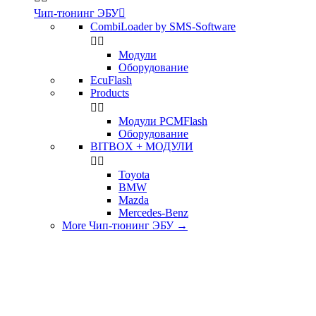
Чип-тюнинг ЭБУ

CombiLoader by SMS-Software


Модули
Оборудование
EcuFlash
Products


Модули PCMFlash
Оборудование
BITBOX + МОДУЛИ


Toyota
BMW
Mazda
Mercedes-Benz
More Чип-тюнинг ЭБУ
→