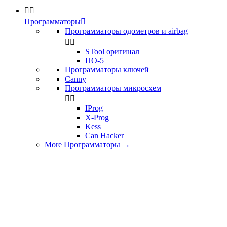


Программаторы

Программаторы одометров и airbag


STool оригинал
ПО-5
Программаторы ключей
Canny
Программаторы микросхем


IProg
X-Prog
Kess
Can Hacker
More Программаторы
→