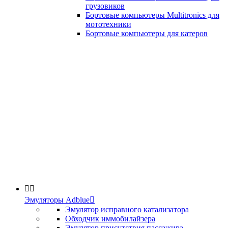
грузовиков
Бортовые компьютеры Multitronics для
мототехники
Бортовые компьютеры для катеров


Эмуляторы Adblue

Эмулятор исправного катализатора
Обходчик иммобилайзера
Эмулятор присутствия пассажира