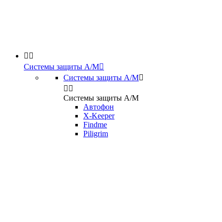


Системы защиты А/М

Системы защиты А/М



Системы защиты А/М
Автофон
X-Keeper
Findme
Piligrim