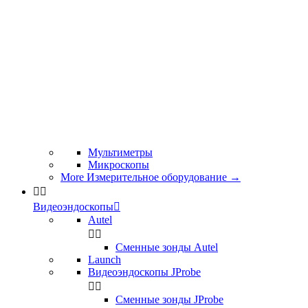
Мультиметры
Микроскопы
More Измерительное оборудование
→


Видеоэндоскопы

Autel


Сменные зонды Autel
Launch
Видеоэндоскопы JProbe


Сменные зонды JProbe