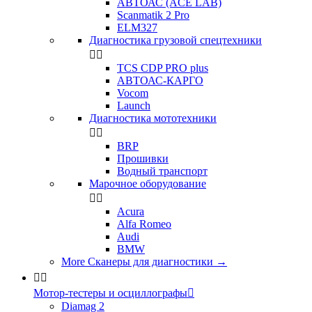
АВТОАС (ACE LAB)
Scanmatik 2 Pro
ELM327
Диагностика грузовой спецтехники


TCS CDP PRO plus
АВТОАС-КАРГО
Vocom
Launch
Диагностика мототехники


BRP
Прошивки
Водный транспорт
Марочное оборудование


Acura
Alfa Romeo
Audi
BMW
More Сканеры для диагностики
→


Мотор-тестеры и осциллографы

Diamag 2