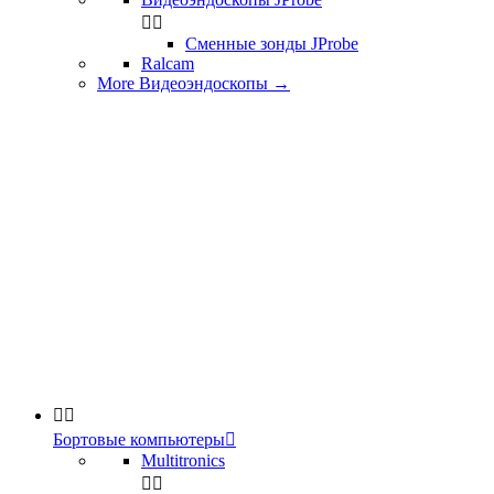


Сменные зонды JProbe
Ralcam
More Видеоэндоскопы
→


Бортовые компьютеры

Multitronics

