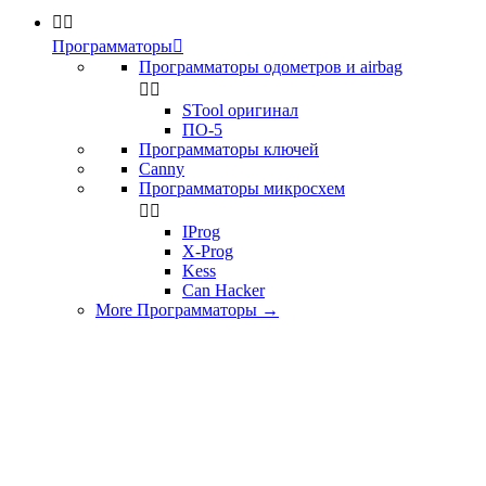


Программаторы

Программаторы одометров и airbag


STool оригинал
ПО-5
Программаторы ключей
Canny
Программаторы микросхем


IProg
X-Prog
Kess
Can Hacker
More Программаторы
→