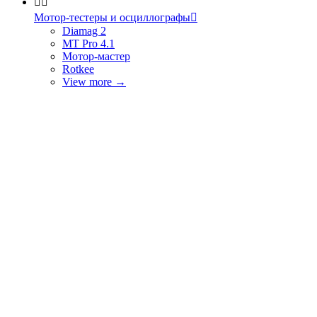


Мотор-тестеры и осциллографы

Diamag 2
MT Pro 4.1
Мотор-мастер
Rotkee
View more
→