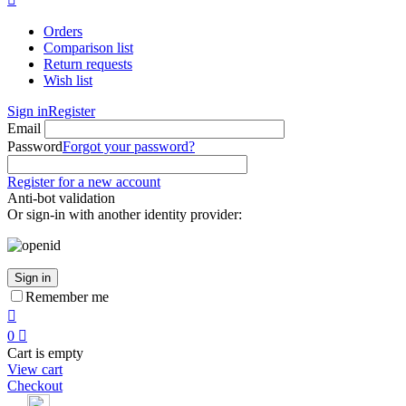
Orders
Comparison list
Return requests
Wish list
Sign in
Register
Email
Password
Forgot your password?
Register for a new account
Anti-bot validation
Or sign-in with another identity provider:
Sign in
Remember me

0

Cart is empty
View cart
Checkout