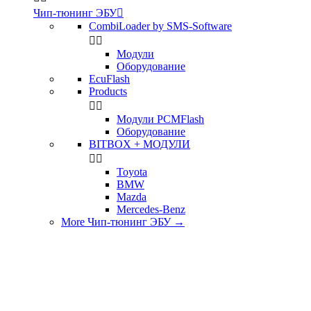
Чип-тюнинг ЭБУ

CombiLoader by SMS-Software


Модули
Оборудование
EcuFlash
Products


Модули PCMFlash
Оборудование
BITBOX + МОДУЛИ


Toyota
BMW
Mazda
Mercedes-Benz
More Чип-тюнинг ЭБУ
→