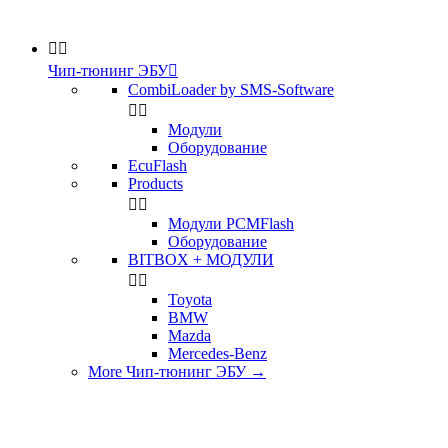


Чип-тюнинг ЭБУ

CombiLoader by SMS-Software


Модули
Оборудование
EcuFlash
Products


Модули PCMFlash
Оборудование
BITBOX + МОДУЛИ


Toyota
BMW
Mazda
Mercedes-Benz
More Чип-тюнинг ЭБУ
→