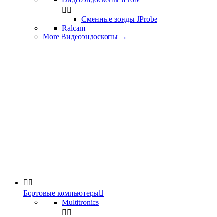


Сменные зонды JProbe
Ralcam
More Видеоэндоскопы
→


Бортовые компьютеры

Multitronics

