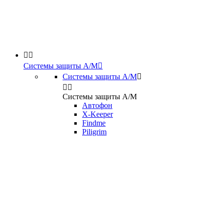


Системы защиты А/М

Системы защиты А/М



Системы защиты А/М
Автофон
X-Keeper
Findme
Piligrim