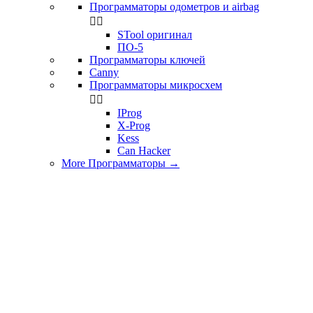
Программаторы одометров и airbag


STool оригинал
ПО-5
Программаторы ключей
Canny
Программаторы микросхем


IProg
X-Prog
Kess
Can Hacker
More Программаторы
→