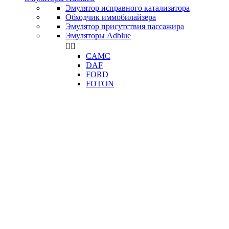
Эмулятор исправного катализатора
Обходчик иммобилайзера
Эмулятор присутствия пассажира
Эмуляторы Adblue


CAMC
DAF
FORD
FOTON