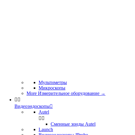
Мультиметры
Микроскопы
More Измерительное оборудование
→


Видеоэндоскопы

Autel


Сменные зонды Autel
Launch
Видеоэндоскопы JProbe