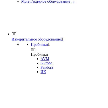
More Гаражное оборудование
→


Измерительное оборудование

Пробники



Пробники
AVM
GProbe
Pandora
ИК