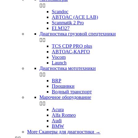


Scandoc
АВТОАС (ACE LAB)
Scanmatik 2 Pro
ELM327
Диагностика грузовой спецтехники


TCS CDP PRO plus
АВТОАС-КАРГО
Vocom
Launch
Диагностика мототехники


BRP
Прошивки
Водный транспорт
Марочное оборудование


Acura
Alfa Romeo
Audi
BMW
More Сканеры для диагностики
→