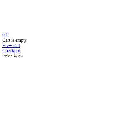
0

Cart is empty
View cart
Checkout
more_horiz