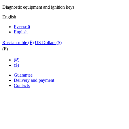
Diagnostic equipment and ignition keys
English
Русский
English
Russian ruble (₽)
US Dollars ($)
(₽)
(₽)
($)
Guarantee
Delivery and payment
Contacts