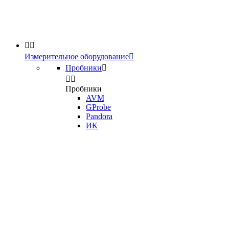


Измерительное оборудование

Пробники



Пробники
AVM
GProbe
Pandora
ИК