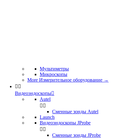
Мультиметры
Микроскопы
More Измерительное оборудование
→


Видеоэндоскопы

Autel


Сменные зонды Autel
Launch
Видеоэндоскопы JProbe


Сменные зонды JProbe