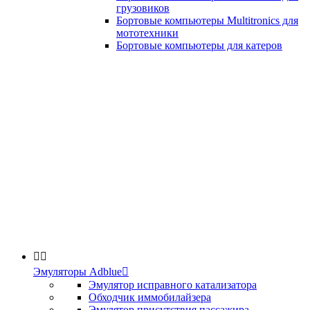
грузовиков
Бортовые компьютеры Multitronics для
мототехники
Бортовые компьютеры для катеров


Эмуляторы Adblue

Эмулятор исправного катализатора
Обходчик иммобилайзера
Эмулятор присутствия пассажира