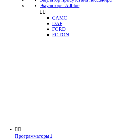
Эмуляторы Adblue


CAMC
DAF
FORD
FOTON


Программаторы
