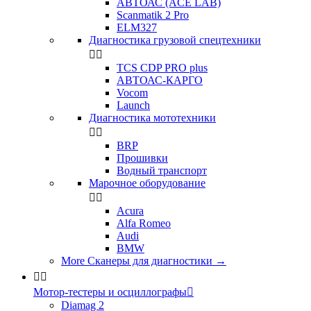
АВТОАС (ACE LAB)
Scanmatik 2 Pro
ELM327
Диагностика грузовой спецтехники


TCS CDP PRO plus
АВТОАС-КАРГО
Vocom
Launch
Диагностика мототехники


BRP
Прошивки
Водный транспорт
Марочное оборудование


Acura
Alfa Romeo
Audi
BMW
More Сканеры для диагностики
→


Мотор-тестеры и осциллографы

Diamag 2