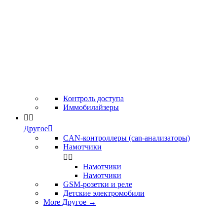
Контроль доступа
Иммобилайзеры


Другое

CAN-контроллеры (can-анализаторы)
Намотчики


Намотчики
Намотчики
GSM-розетки и реле
Детские электромобили
More Другое
→