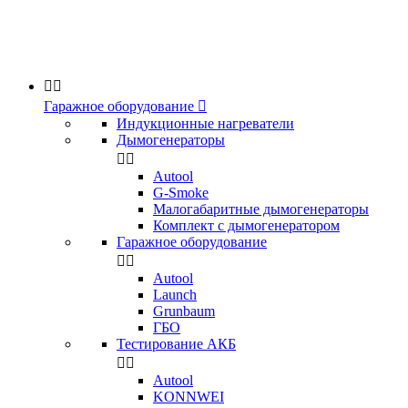


Гаражное оборудование

Индукционные нагреватели
Дымогенераторы


Аutool
G-Smoke
Малогабаритные дымогенераторы
Комплект с дымогенератором
Гаражное оборудование


Autool
Launch
Grunbaum
ГБО
Тестирование АКБ


Autool
KONNWEI