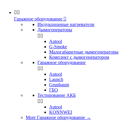


Гаражное оборудование

Индукционные нагреватели
Дымогенераторы


Аutool
G-Smoke
Малогабаритные дымогенераторы
Комплект с дымогенератором
Гаражное оборудование


Autool
Launch
Grunbaum
ГБО
Тестирование АКБ


Autool
KONNWEI
More Гаражное оборудование
→