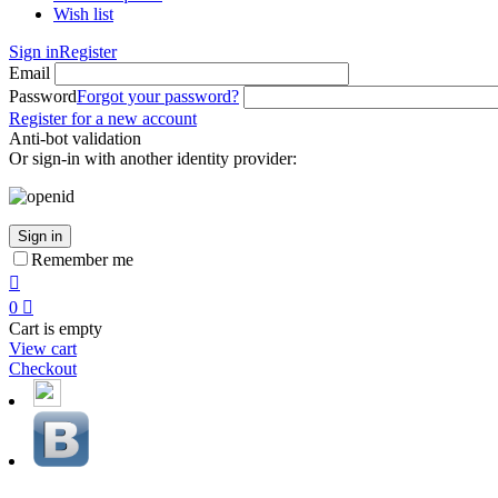
Wish list
Sign in
Register
Email
Password
Forgot your password?
Register for a new account
Anti-bot validation
Or sign-in with another identity provider:
Sign in
Remember me

0

Cart is empty
View cart
Checkout