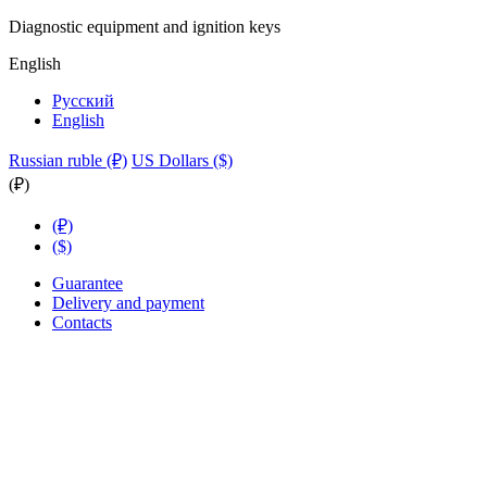
Diagnostic equipment and ignition keys
English
Русский
English
Russian ruble (₽)
US Dollars ($)
(₽)
(₽)
($)
Guarantee
Delivery and payment
Contacts