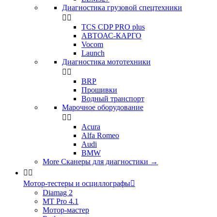
Диагностика грузовой спецтехники


TCS CDP PRO plus
АВТОАС-КАРГО
Vocom
Launch
Диагностика мототехники


BRP
Прошивки
Водный транспорт
Марочное оборудование


Acura
Alfa Romeo
Audi
BMW
More Сканеры для диагностики
→


Мотор-тестеры и осциллографы

Diamag 2
MT Pro 4.1
Мотор-мастер