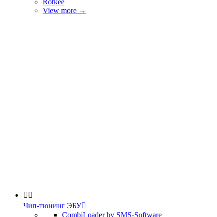
Rotkee
View more
→


Чип-тюнинг ЭБУ

CombiLoader by SMS-Software