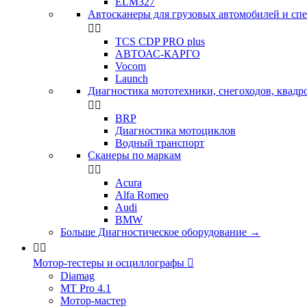
ELM327
Автосканеры для грузовых автомобилей и сп


TCS CDP PRO plus
АВТОАС-КАРГО
Vocom
Launch
Диагностика мототехники, снегоходов, квадр


BRP
Диагностика мотоциклов
Водный транспорт
Сканеры по маркам


Acura
Alfa Romeo
Audi
BMW
Больше Диагностическое оборудование
→


Мотор-тестеры и осциллографы

Diamag
MT Pro 4.1
Мотор-мастер