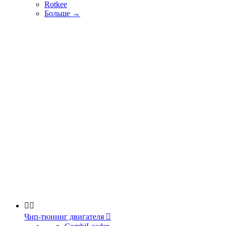
Rotkee
Больше
→


Чип-тюнинг двигателя
