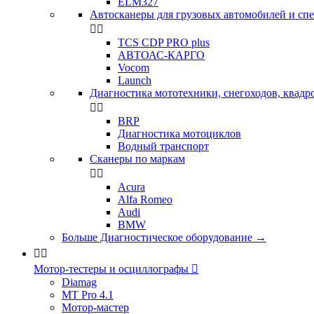
ELM327
Автосканеры для грузовых автомобилей и сп


TCS CDP PRO plus
АВТОАС-КАРГО
Vocom
Launch
Диагностика мототехники, снегоходов, квадр


BRP
Диагностика мотоциклов
Водный транспорт
Сканеры по маркам


Acura
Alfa Romeo
Audi
BMW
Больше Диагностическое оборудование
→


Мотор-тестеры и осциллографы

Diamag
MT Pro 4.1
Мотор-мастер