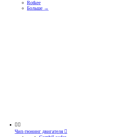
Rotkee
Больше
→


Чип-тюнинг двигателя
