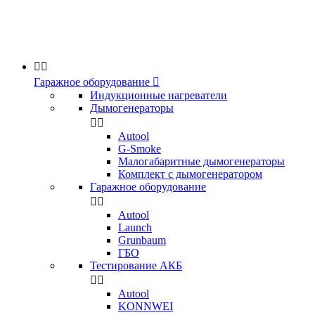


Гаражное оборудование

Индукционные нагреватели
Дымогенераторы


Аutool
G-Smoke
Малогабаритные дымогенераторы
Комплект с дымогенератором
Гаражное оборудование


Autool
Launch
Grunbaum
ГБО
Тестирование АКБ


Autool
KONNWEI