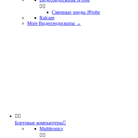


Сменные зонды JProbe
Ralcam
More Видеоэндоскопы
→


Бортовые компьютеры

Multitronics

