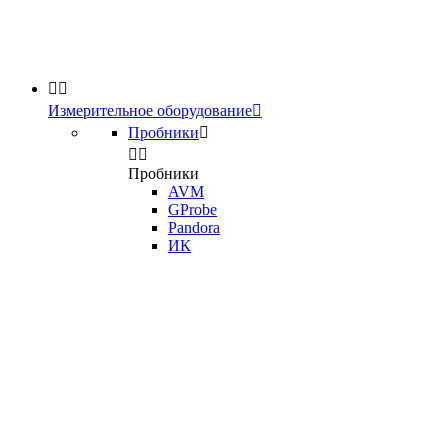


Измерительное оборудование

Пробники



Пробники
AVM
GProbe
Pandora
ИК