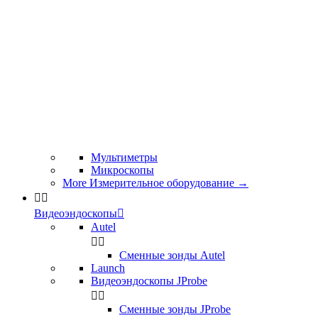
Мультиметры
Микроскопы
More Измерительное оборудование
→


Видеоэндоскопы

Autel


Сменные зонды Autel
Launch
Видеоэндоскопы JProbe


Сменные зонды JProbe