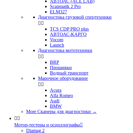
АВТОАС (ACE LAB)
Scanmatik 2 Pro
ELM327
Диагностика грузовой спецтехники


TCS CDP PRO plus
АВТОАС-КАРГО
Vocom
Launch
Диагностика мототехники


BRP
Прошивки
Водный транспорт
Марочное оборудование


Acura
Alfa Romeo
Audi
BMW
More Сканеры для диагностики
→


Мотор-тестеры и осциллографы

Diamag 2