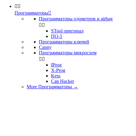


Программаторы

Программаторы одометров и airbag


STool оригинал
ПО-5
Программаторы ключей
Canny
Программаторы микросхем


IProg
X-Prog
Kess
Can Hacker
More Программаторы
→