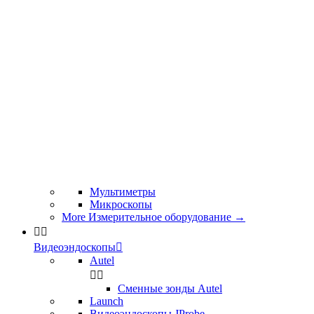
Мультиметры
Микроскопы
More Измерительное оборудование
→


Видеоэндоскопы

Autel


Сменные зонды Autel
Launch
Видеоэндоскопы JProbe