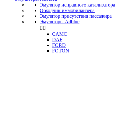
Эмулятор исправного катализатора
Обходчик иммобилайзера
Эмулятор присутствия пассажира
Эмуляторы Adblue


CAMC
DAF
FORD
FOTON