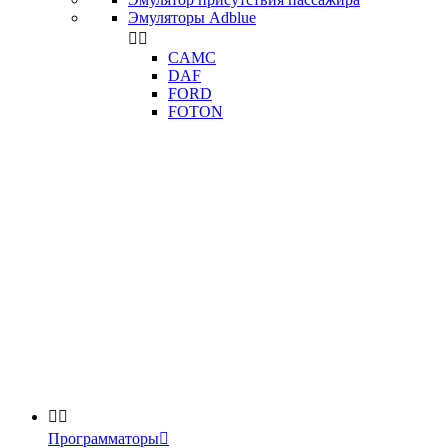
Эмуляторы Adblue


CAMC
DAF
FORD
FOTON


Программаторы
