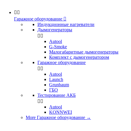


Гаражное оборудование

Индукционные нагреватели
Дымогенераторы


Аutool
G-Smoke
Малогабаритные дымогенераторы
Комплект с дымогенератором
Гаражное оборудование


Autool
Launch
Grunbaum
ГБО
Тестирование АКБ


Autool
KONNWEI
More Гаражное оборудование
→