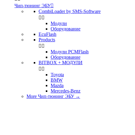
Чип-тюнинг ЭБУ

CombiLoader by SMS-Software


Модули
Оборудование
EcuFlash
Products


Модули PCMFlash
Оборудование
BITBOX + МОДУЛИ


Toyota
BMW
Mazda
Mercedes-Benz
More Чип-тюнинг ЭБУ
→