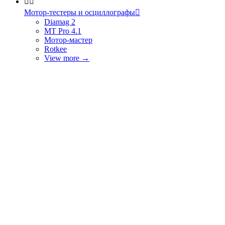


Мотор-тестеры и осциллографы

Diamag 2
MT Pro 4.1
Мотор-мастер
Rotkee
View more
→