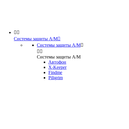


Системы защиты А/М

Системы защиты А/М



Системы защиты А/М
Автофон
X-Keeper
Findme
Piligrim