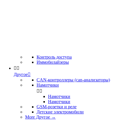
Контроль доступа
Иммобилайзеры


Другое

CAN-контроллеры (can-анализаторы)
Намотчики


Намотчики
Намотчики
GSM-розетки и реле
Детские электромобили
More Другое
→