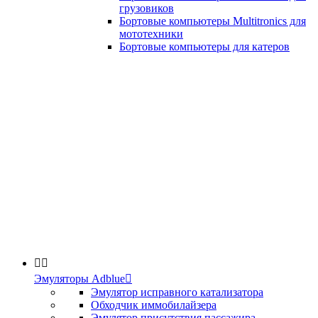
грузовиков
Бортовые компьютеры Multitronics для
мототехники
Бортовые компьютеры для катеров


Эмуляторы Adblue

Эмулятор исправного катализатора
Обходчик иммобилайзера
Эмулятор присутствия пассажира