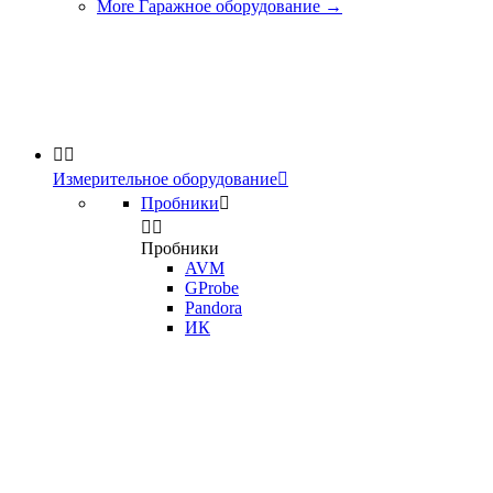
More Гаражное оборудование
→


Измерительное оборудование

Пробники



Пробники
AVM
GProbe
Pandora
ИК