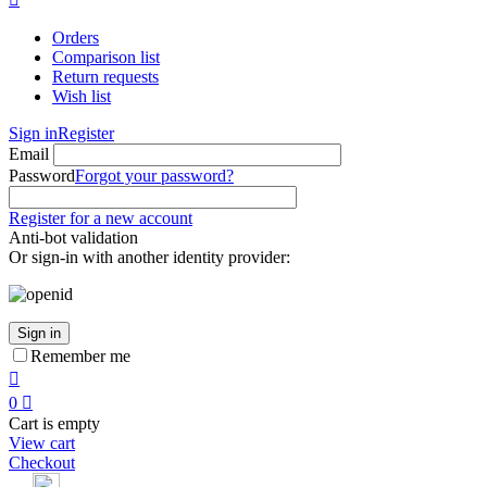
Orders
Comparison list
Return requests
Wish list
Sign in
Register
Email
Password
Forgot your password?
Register for a new account
Anti-bot validation
Or sign-in with another identity provider:
Sign in
Remember me

0

Cart is empty
View cart
Checkout