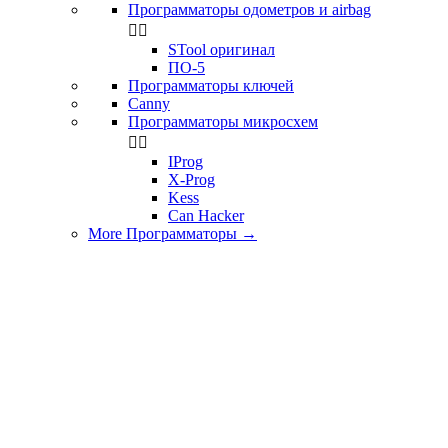
Программаторы одометров и airbag


STool оригинал
ПО-5
Программаторы ключей
Canny
Программаторы микросхем


IProg
X-Prog
Kess
Can Hacker
More Программаторы
→