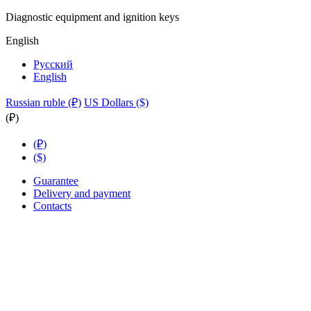
Diagnostic equipment and ignition keys
English
Русский
English
Russian ruble (₽)
US Dollars ($)
(₽)
(₽)
($)
Guarantee
Delivery and payment
Contacts