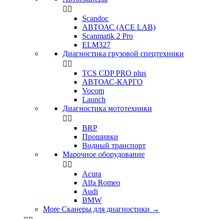


Scandoc
АВТОАС (ACE LAB)
Scanmatik 2 Pro
ELM327
Диагностика грузовой спецтехники


TCS CDP PRO plus
АВТОАС-КАРГО
Vocom
Launch
Диагностика мототехники


BRP
Прошивки
Водный транспорт
Марочное оборудование


Acura
Alfa Romeo
Audi
BMW
More Сканеры для диагностики
→