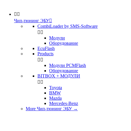


Чип-тюнинг ЭБУ

CombiLoader by SMS-Software


Модули
Оборудование
EcuFlash
Products


Модули PCMFlash
Оборудование
BITBOX + МОДУЛИ


Toyota
BMW
Mazda
Mercedes-Benz
More Чип-тюнинг ЭБУ
→