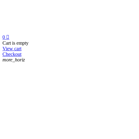
0

Cart is empty
View cart
Checkout
more_horiz