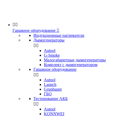


Гаражное оборудование

Индукционные нагреватели
Дымогенераторы


Аutool
G-Smoke
Малогабаритные дымогенераторы
Комплект с дымогенератором
Гаражное оборудование


Autool
Launch
Grunbaum
ГБО
Тестирование АКБ


Autool
KONNWEI