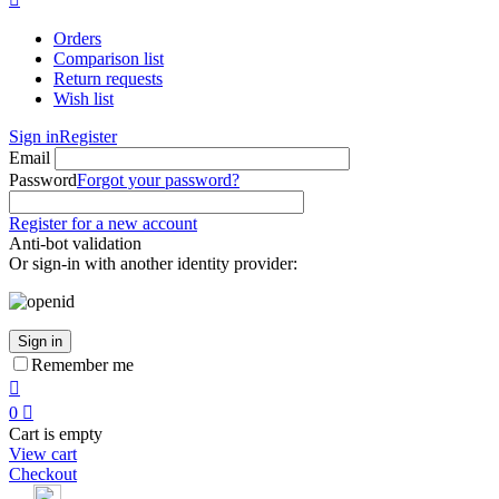
Orders
Comparison list
Return requests
Wish list
Sign in
Register
Email
Password
Forgot your password?
Register for a new account
Anti-bot validation
Or sign-in with another identity provider:
Sign in
Remember me

0

Cart is empty
View cart
Checkout