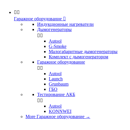


Гаражное оборудование

Индукционные нагреватели
Дымогенераторы


Аutool
G-Smoke
Малогабаритные дымогенераторы
Комплект с дымогенератором
Гаражное оборудование


Autool
Launch
Grunbaum
ГБО
Тестирование АКБ


Autool
KONNWEI
More Гаражное оборудование
→