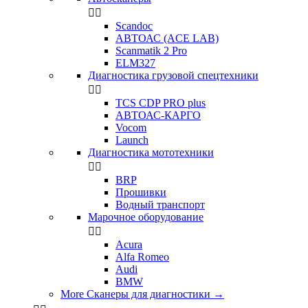


Scandoc
АВТОАС (ACE LAB)
Scanmatik 2 Pro
ELM327
Диагностика грузовой спецтехники


TCS CDP PRO plus
АВТОАС-КАРГО
Vocom
Launch
Диагностика мототехники


BRP
Прошивки
Водный транспорт
Марочное оборудование


Acura
Alfa Romeo
Audi
BMW
More Сканеры для диагностики
→