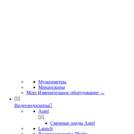
Мультиметры
Микроскопы
More Измерительное оборудование
→


Видеоэндоскопы

Autel


Сменные зонды Autel
Launch
Видеоэндоскопы JProbe