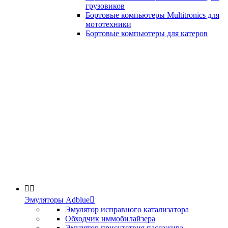
грузовиков
Бортовые компьютеры Multitronics для
мототехники
Бортовые компьютеры для катеров


Эмуляторы Adblue

Эмулятор исправного катализатора
Обходчик иммобилайзера
Эмулятор присутствия пассажира