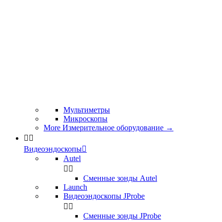
Мультиметры
Микроскопы
More Измерительное оборудование
→


Видеоэндоскопы

Autel


Сменные зонды Autel
Launch
Видеоэндоскопы JProbe


Сменные зонды JProbe