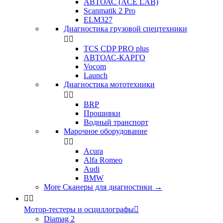
АВТОАС (ACE LAB)
Scanmatik 2 Pro
ELM327
Диагностика грузовой спецтехники


TCS CDP PRO plus
АВТОАС-КАРГО
Vocom
Launch
Диагностика мототехники


BRP
Прошивки
Водный транспорт
Марочное оборудование


Acura
Alfa Romeo
Audi
BMW
More Сканеры для диагностики
→


Мотор-тестеры и осциллографы

Diamag 2