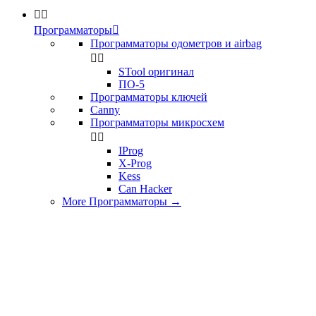


Программаторы

Программаторы одометров и airbag


STool оригинал
ПО-5
Программаторы ключей
Canny
Программаторы микросхем


IProg
X-Prog
Kess
Can Hacker
More Программаторы
→