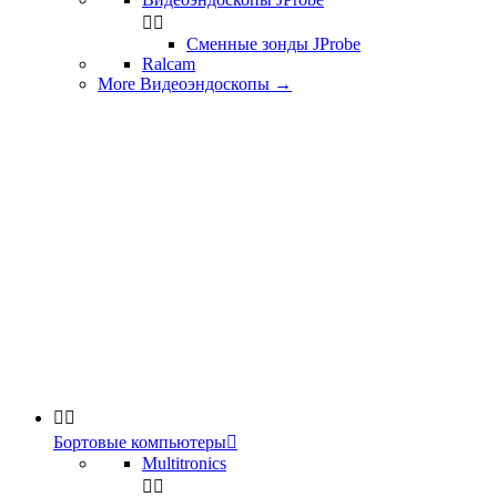


Сменные зонды JProbe
Ralcam
More Видеоэндоскопы
→


Бортовые компьютеры

Multitronics

