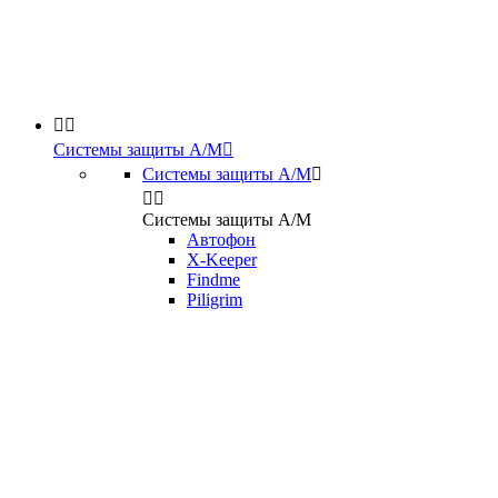


Системы защиты А/М

Системы защиты А/М



Системы защиты А/М
Автофон
X-Keeper
Findme
Piligrim