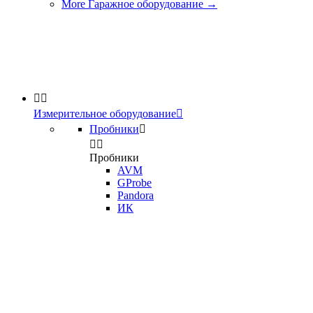
More Гаражное оборудование
→


Измерительное оборудование

Пробники



Пробники
AVM
GProbe
Pandora
ИК