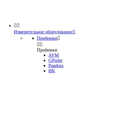


Измерительное оборудование

Пробники



Пробники
AVM
GProbe
Pandora
ИК