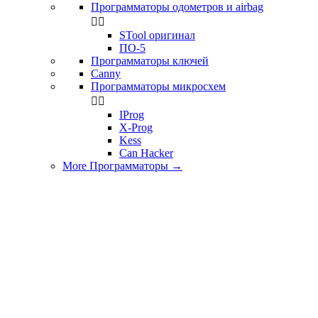
Программаторы одометров и airbag


STool оригинал
ПО-5
Программаторы ключей
Canny
Программаторы микросхем


IProg
X-Prog
Kess
Can Hacker
More Программаторы
→