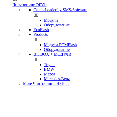
Чип-тюнинг ЭБУ

CombiLoader by SMS-Software


Модули
Оборудование
EcuFlash
Products


Модули PCMFlash
Оборудование
BITBOX + МОДУЛИ


Toyota
BMW
Mazda
Mercedes-Benz
More Чип-тюнинг ЭБУ
→