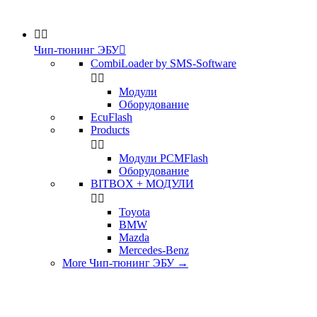


Чип-тюнинг ЭБУ

CombiLoader by SMS-Software


Модули
Оборудование
EcuFlash
Products


Модули PCMFlash
Оборудование
BITBOX + МОДУЛИ


Toyota
BMW
Mazda
Mercedes-Benz
More Чип-тюнинг ЭБУ
→