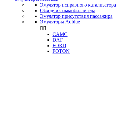
Эмулятор исправного катализатора
Обходчик иммобилайзера
Эмулятор присутствия пассажира
Эмуляторы Adblue


CAMC
DAF
FORD
FOTON