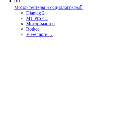


Мотор-тестеры и осциллографы

Diamag 2
MT Pro 4.1
Мотор-мастер
Rotkee
View more
→