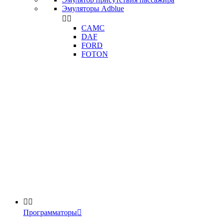
Эмуляторы Adblue


CAMC
DAF
FORD
FOTON


Программаторы
