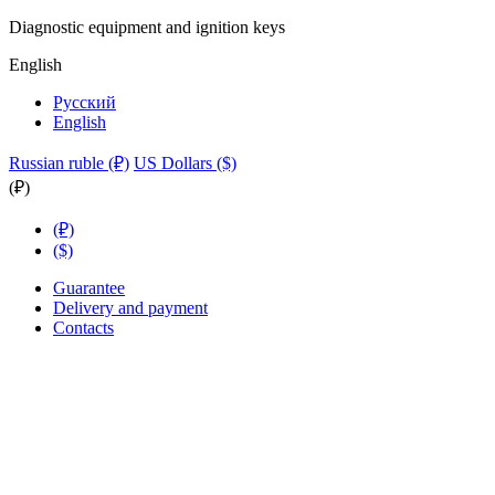
Diagnostic equipment and ignition keys
English
Русский
English
Russian ruble (₽)
US Dollars ($)
(₽)
(₽)
($)
Guarantee
Delivery and payment
Contacts