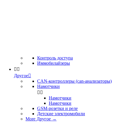
Контроль доступа
Иммобилайзеры


Другое

CAN-контроллеры (can-анализаторы)
Намотчики


Намотчики
Намотчики
GSM-розетки и реле
Детские электромобили
More Другое
→