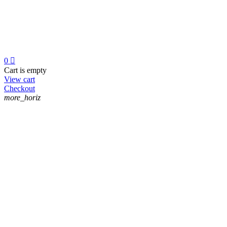
0

Cart is empty
View cart
Checkout
more_horiz