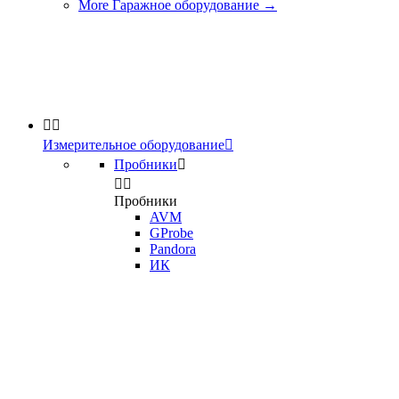
More Гаражное оборудование
→


Измерительное оборудование

Пробники



Пробники
AVM
GProbe
Pandora
ИК