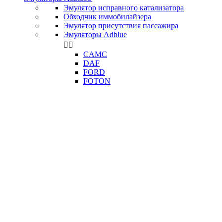
Эмулятор исправного катализатора
Обходчик иммобилайзера
Эмулятор присутствия пассажира
Эмуляторы Adblue


CAMC
DAF
FORD
FOTON