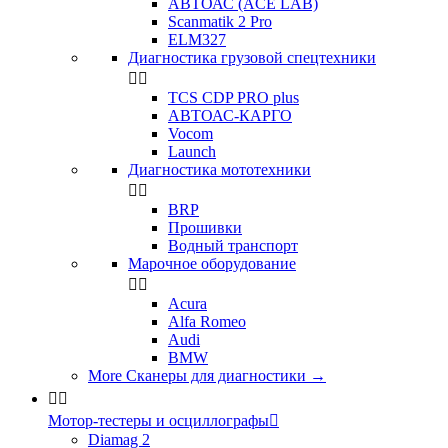
АВТОАС (ACE LAB)
Scanmatik 2 Pro
ELM327
Диагностика грузовой спецтехники


TCS CDP PRO plus
АВТОАС-КАРГО
Vocom
Launch
Диагностика мототехники


BRP
Прошивки
Водный транспорт
Марочное оборудование


Acura
Alfa Romeo
Audi
BMW
More Сканеры для диагностики
→


Мотор-тестеры и осциллографы

Diamag 2