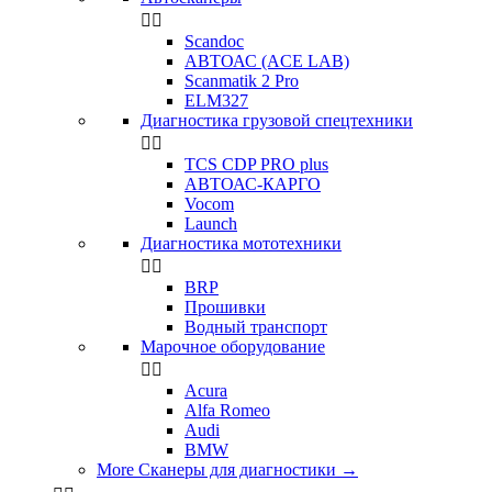


Scandoc
АВТОАС (ACE LAB)
Scanmatik 2 Pro
ELM327
Диагностика грузовой спецтехники


TCS CDP PRO plus
АВТОАС-КАРГО
Vocom
Launch
Диагностика мототехники


BRP
Прошивки
Водный транспорт
Марочное оборудование


Acura
Alfa Romeo
Audi
BMW
More Сканеры для диагностики
→