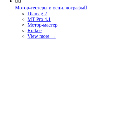


Мотор-тестеры и осциллографы

Diamag 2
MT Pro 4.1
Мотор-мастер
Rotkee
View more
→