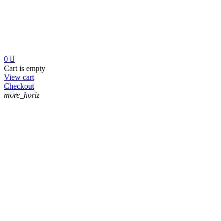
0

Cart is empty
View cart
Checkout
more_horiz