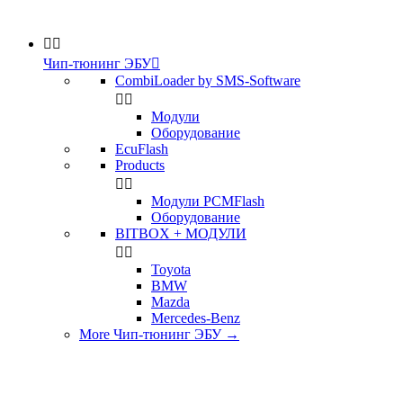


Чип-тюнинг ЭБУ

CombiLoader by SMS-Software


Модули
Оборудование
EcuFlash
Products


Модули PCMFlash
Оборудование
BITBOX + МОДУЛИ


Toyota
BMW
Mazda
Mercedes-Benz
More Чип-тюнинг ЭБУ
→