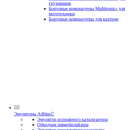
грузовиков
Бортовые компьютеры Multitronics для
мототехники
Бортовые компьютеры для катеров


Эмуляторы Adblue

Эмулятор исправного катализатора
Обходчик иммобилайзера
Эмулятор присутствия пассажира