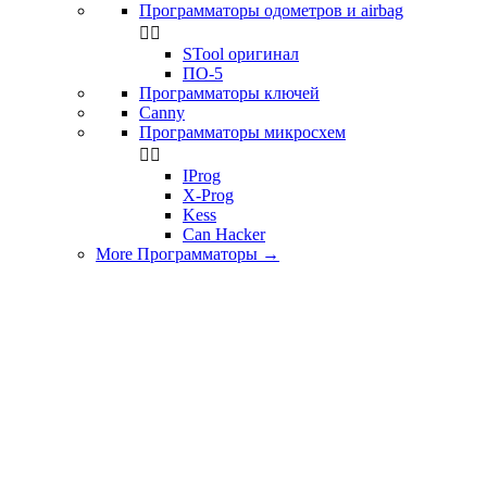
Программаторы одометров и airbag


STool оригинал
ПО-5
Программаторы ключей
Canny
Программаторы микросхем


IProg
X-Prog
Kess
Can Hacker
More Программаторы
→