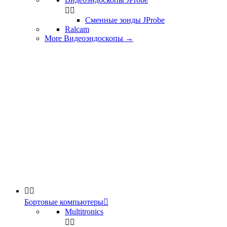


Сменные зонды JProbe
Ralcam
More Видеоэндоскопы
→


Бортовые компьютеры

Multitronics

