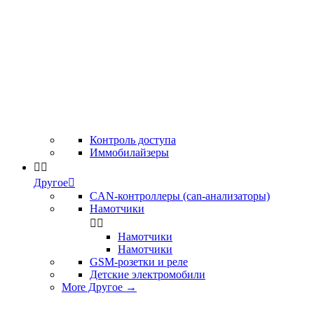
Контроль доступа
Иммобилайзеры


Другое

CAN-контроллеры (can-анализаторы)
Намотчики


Намотчики
Намотчики
GSM-розетки и реле
Детские электромобили
More Другое
→