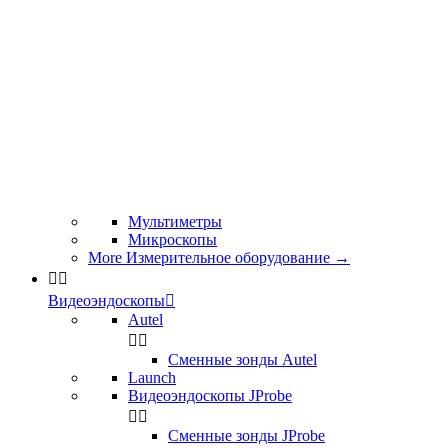
Мультиметры
Микроскопы
More Измерительное оборудование
→


Видеоэндоскопы

Autel


Сменные зонды Autel
Launch
Видеоэндоскопы JProbe


Сменные зонды JProbe