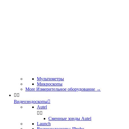
Мультиметры
Микроскопы
More Измерительное оборудование
→


Видеоэндоскопы

Autel


Сменные зонды Autel
Launch
Видеоэндоскопы JProbe