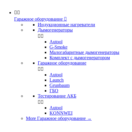


Гаражное оборудование

Индукционные нагреватели
Дымогенераторы


Аutool
G-Smoke
Малогабаритные дымогенераторы
Комплект с дымогенератором
Гаражное оборудование


Autool
Launch
Grunbaum
ГБО
Тестирование АКБ


Autool
KONNWEI
More Гаражное оборудование
→