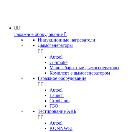


Гаражное оборудование

Индукционные нагреватели
Дымогенераторы


Аutool
G-Smoke
Малогабаритные дымогенераторы
Комплект с дымогенератором
Гаражное оборудование


Autool
Launch
Grunbaum
ГБО
Тестирование АКБ


Autool
KONNWEI