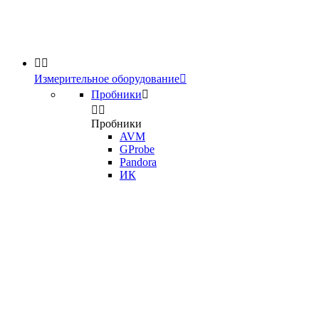


Измерительное оборудование

Пробники



Пробники
AVM
GProbe
Pandora
ИК