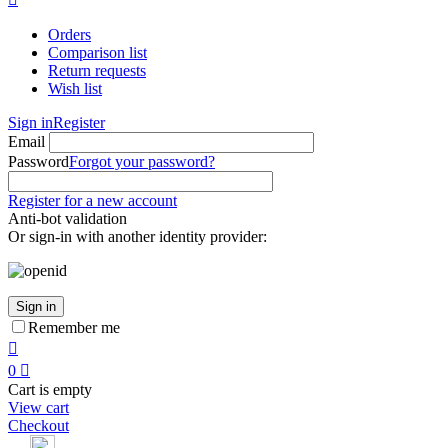
Orders
Comparison list
Return requests
Wish list
Sign in
Register
Email
Password
Forgot your password?
Register for a new account
Anti-bot validation
Or sign-in with another identity provider:
Sign in
Remember me

0

Cart is empty
View cart
Checkout