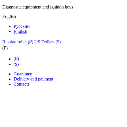
Diagnostic equipment and ignition keys
English
Русский
English
Russian ruble (₽)
US Dollars ($)
(₽)
(₽)
($)
Guarantee
Delivery and payment
Contacts