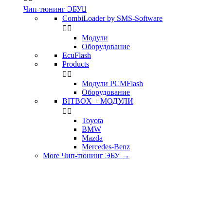
Чип-тюнинг ЭБУ

CombiLoader by SMS-Software


Модули
Оборудование
EcuFlash
Products


Модули PCMFlash
Оборудование
BITBOX + МОДУЛИ


Toyota
BMW
Mazda
Mercedes-Benz
More Чип-тюнинг ЭБУ
→