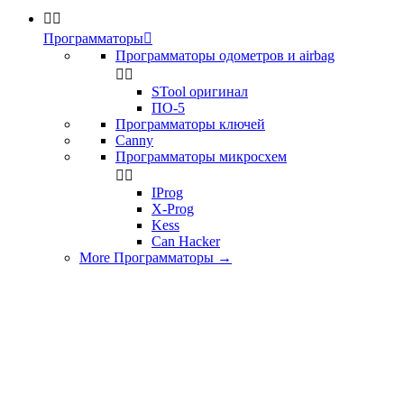


Программаторы

Программаторы одометров и airbag


STool оригинал
ПО-5
Программаторы ключей
Canny
Программаторы микросхем


IProg
X-Prog
Kess
Can Hacker
More Программаторы
→