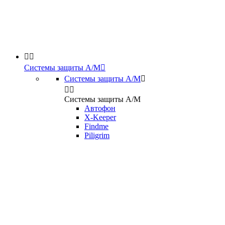


Системы защиты А/М

Системы защиты А/М



Системы защиты А/М
Автофон
X-Keeper
Findme
Piligrim