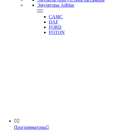
Эмуляторы Adblue


CAMC
DAF
FORD
FOTON


Программаторы
