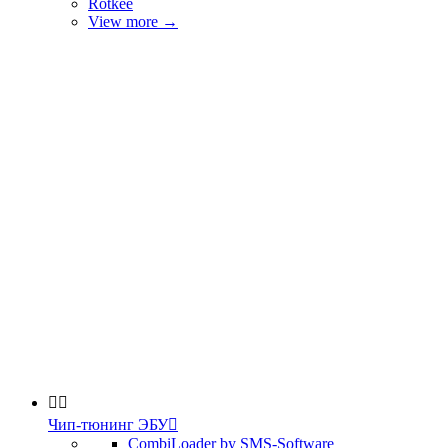
Rotkee
View more
→


Чип-тюнинг ЭБУ

CombiLoader by SMS-Software