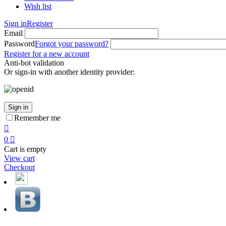
Wish list
Sign in
Register
Email
Password
Forgot your password?
Register for a new account
Anti-bot validation
Or sign-in with another identity provider:
Sign in
Remember me

0

Cart is empty
View cart
Checkout