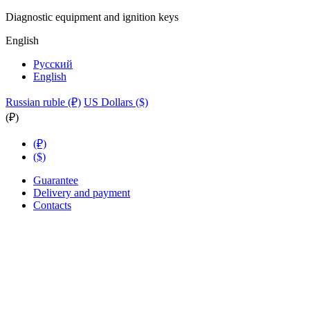
Diagnostic equipment and ignition keys
English
Русский
English
Russian ruble (₽)
US Dollars ($)
(₽)
(₽)
($)
Guarantee
Delivery and payment
Contacts