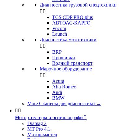
Диагностика грузовой спецтехники


TCS CDP PRO plus
АВТОАС-КАРГО
Vocom
Launch
Диагностика мототехники


BRP
Прошивки
Водный транспорт
Марочное оборудование


Acura
Alfa Romeo
Audi
BMW
More Сканеры для диагностики
→


Мотор-тестеры и осциллографы

Diamag 2
MT Pro 4.1
Мотор-мастер