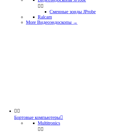


Сменные зонды JProbe
Ralcam
More Видеоэндоскопы
→


Бортовые компьютеры

Multitronics

