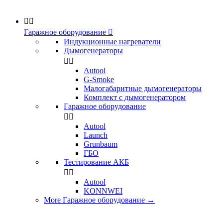


Гаражное оборудование

Индукционные нагреватели
Дымогенераторы


Аutool
G-Smoke
Малогабаритные дымогенераторы
Комплект с дымогенератором
Гаражное оборудование


Autool
Launch
Grunbaum
ГБО
Тестирование АКБ


Autool
KONNWEI
More Гаражное оборудование
→