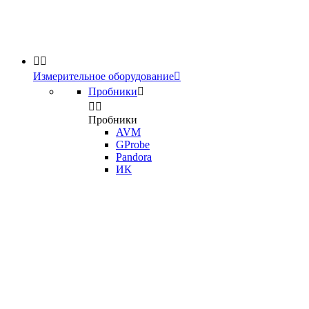


Измерительное оборудование

Пробники



Пробники
AVM
GProbe
Pandora
ИК