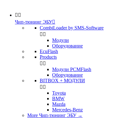


Чип-тюнинг ЭБУ

CombiLoader by SMS-Software


Модули
Оборудование
EcuFlash
Products


Модули PCMFlash
Оборудование
BITBOX + МОДУЛИ


Toyota
BMW
Mazda
Mercedes-Benz
More Чип-тюнинг ЭБУ
→