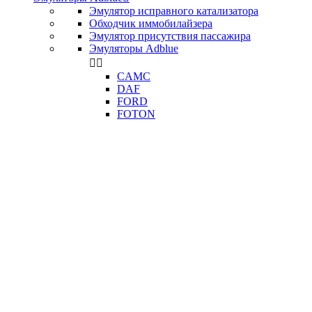
Эмулятор исправного катализатора
Обходчик иммобилайзера
Эмулятор присутствия пассажира
Эмуляторы Adblue


CAMC
DAF
FORD
FOTON