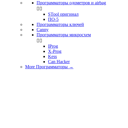
Программаторы одометров и airbag


STool оригинал
ПО-5
Программаторы ключей
Canny
Программаторы микросхем


IProg
X-Prog
Kess
Can Hacker
More Программаторы
→