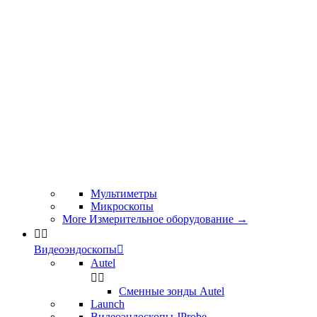
Мультиметры
Микроскопы
More Измерительное оборудование
→


Видеоэндоскопы

Autel


Сменные зонды Autel
Launch
Видеоэндоскопы JProbe