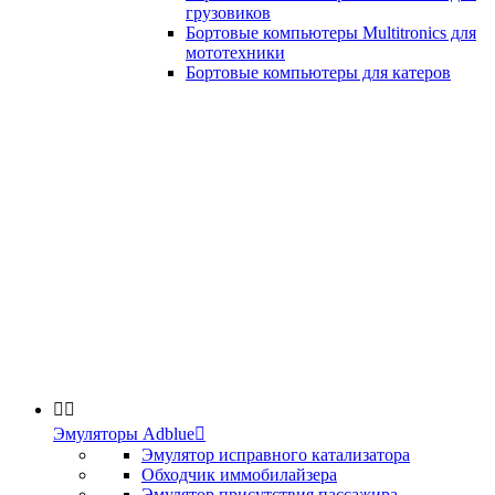
грузовиков
Бортовые компьютеры Multitronics для
мототехники
Бортовые компьютеры для катеров


Эмуляторы Adblue

Эмулятор исправного катализатора
Обходчик иммобилайзера
Эмулятор присутствия пассажира