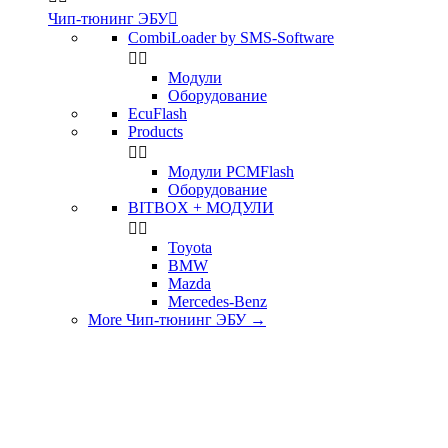
Чип-тюнинг ЭБУ

CombiLoader by SMS-Software


Модули
Оборудование
EcuFlash
Products


Модули PCMFlash
Оборудование
BITBOX + МОДУЛИ


Toyota
BMW
Mazda
Mercedes-Benz
More Чип-тюнинг ЭБУ
→