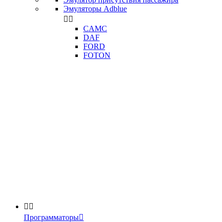
Эмуляторы Adblue


CAMC
DAF
FORD
FOTON


Программаторы
