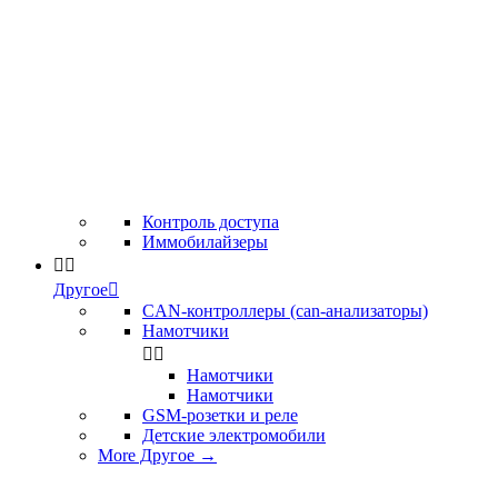
Контроль доступа
Иммобилайзеры


Другое

CAN-контроллеры (can-анализаторы)
Намотчики


Намотчики
Намотчики
GSM-розетки и реле
Детские электромобили
More Другое
→