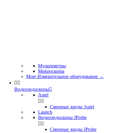
Мультиметры
Микроскопы
More Измерительное оборудование
→


Видеоэндоскопы

Autel


Сменные зонды Autel
Launch
Видеоэндоскопы JProbe


Сменные зонды JProbe