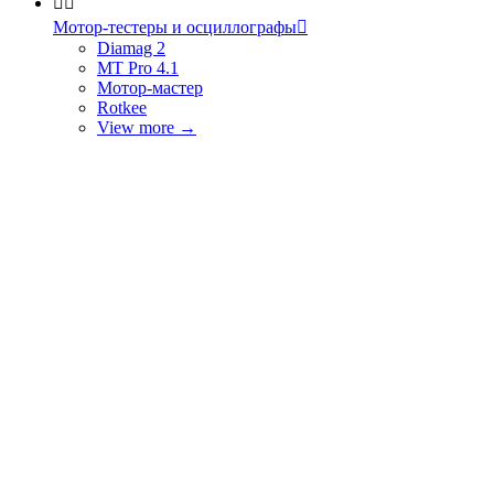


Мотор-тестеры и осциллографы

Diamag 2
MT Pro 4.1
Мотор-мастер
Rotkee
View more
→