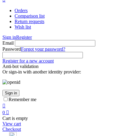
Orders
Comparison list
Return requests
Wish list
Sign in
Register
Email
Password
Forgot your password?
Register for a new account
Anti-bot validation
Or sign-in with another identity provider:
Sign in
Remember me

0

Cart is empty
View cart
Checkout