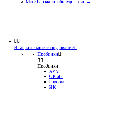
More Гаражное оборудование
→


Измерительное оборудование

Пробники



Пробники
AVM
GProbe
Pandora
ИК