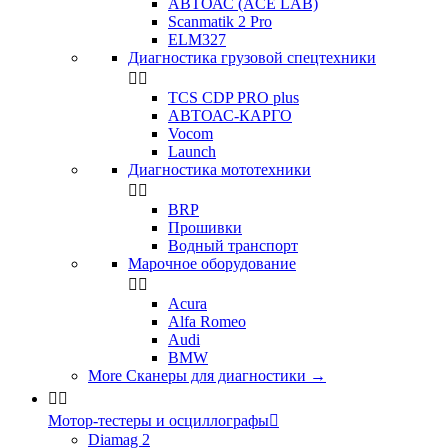
АВТОАС (ACE LAB)
Scanmatik 2 Pro
ELM327
Диагностика грузовой спецтехники


TCS CDP PRO plus
АВТОАС-КАРГО
Vocom
Launch
Диагностика мототехники


BRP
Прошивки
Водный транспорт
Марочное оборудование


Acura
Alfa Romeo
Audi
BMW
More Сканеры для диагностики
→


Мотор-тестеры и осциллографы

Diamag 2