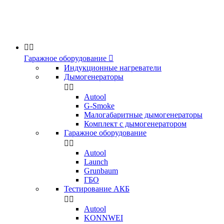


Гаражное оборудование

Индукционные нагреватели
Дымогенераторы


Аutool
G-Smoke
Малогабаритные дымогенераторы
Комплект с дымогенератором
Гаражное оборудование


Autool
Launch
Grunbaum
ГБО
Тестирование АКБ


Autool
KONNWEI