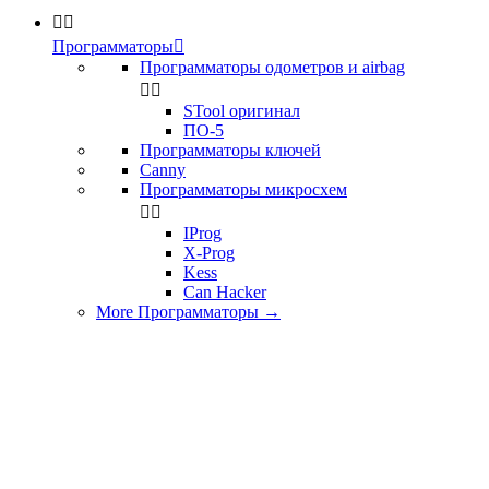


Программаторы

Программаторы одометров и airbag


STool оригинал
ПО-5
Программаторы ключей
Canny
Программаторы микросхем


IProg
X-Prog
Kess
Can Hacker
More Программаторы
→