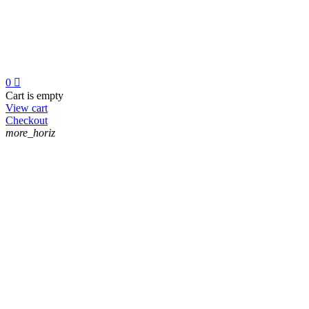
0

Cart is empty
View cart
Checkout
more_horiz