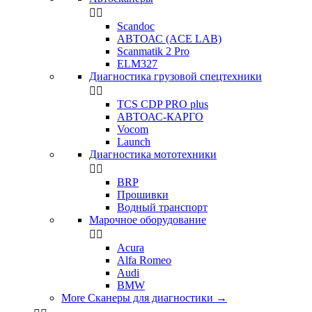


Scandoc
АВТОАС (ACE LAB)
Scanmatik 2 Pro
ELM327
Диагностика грузовой спецтехники


TCS CDP PRO plus
АВТОАС-КАРГО
Vocom
Launch
Диагностика мототехники


BRP
Прошивки
Водный транспорт
Марочное оборудование


Acura
Alfa Romeo
Audi
BMW
More Сканеры для диагностики
→