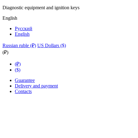
Diagnostic equipment and ignition keys
English
Русский
English
Russian ruble (₽)
US Dollars ($)
(₽)
(₽)
($)
Guarantee
Delivery and payment
Contacts