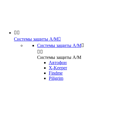


Системы защиты А/М

Системы защиты А/М



Системы защиты А/М
Автофон
X-Keeper
Findme
Piligrim