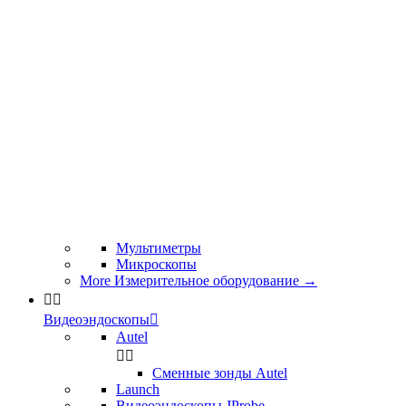
Мультиметры
Микроскопы
More Измерительное оборудование
→


Видеоэндоскопы

Autel


Сменные зонды Autel
Launch
Видеоэндоскопы JProbe