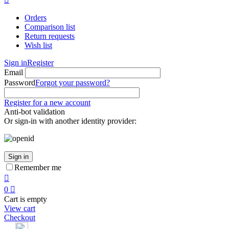
Orders
Comparison list
Return requests
Wish list
Sign in
Register
Email
Password
Forgot your password?
Register for a new account
Anti-bot validation
Or sign-in with another identity provider:
Sign in
Remember me

0

Cart is empty
View cart
Checkout