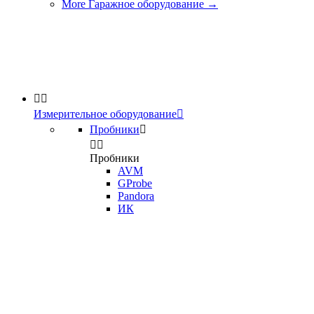
More Гаражное оборудование
→


Измерительное оборудование

Пробники



Пробники
AVM
GProbe
Pandora
ИК