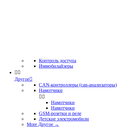
Контроль доступа
Иммобилайзеры


Другое

CAN-контроллеры (can-анализаторы)
Намотчики


Намотчики
Намотчики
GSM-розетки и реле
Детские электромобили
More Другое
→