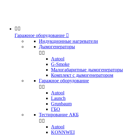


Гаражное оборудование

Индукционные нагреватели
Дымогенераторы


Аutool
G-Smoke
Малогабаритные дымогенераторы
Комплект с дымогенератором
Гаражное оборудование


Autool
Launch
Grunbaum
ГБО
Тестирование АКБ


Autool
KONNWEI