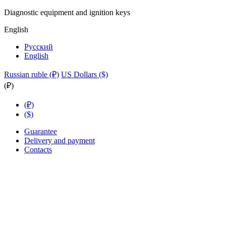
Diagnostic equipment and ignition keys
English
Русский
English
Russian ruble (₽)
US Dollars ($)
(₽)
(₽)
($)
Guarantee
Delivery and payment
Contacts