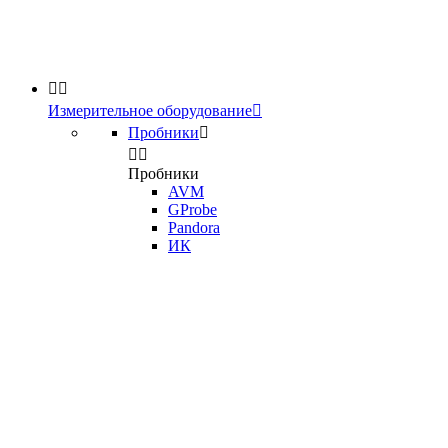


Измерительное оборудование

Пробники



Пробники
AVM
GProbe
Pandora
ИК