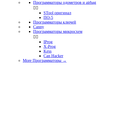
Программаторы одометров и airbag


STool оригинал
ПО-5
Программаторы ключей
Canny
Программаторы микросхем


IProg
X-Prog
Kess
Can Hacker
More Программаторы
→