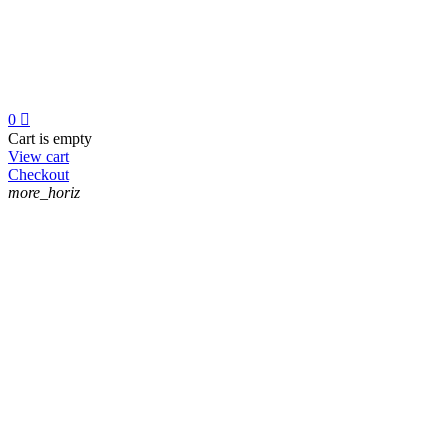
0

Cart is empty
View cart
Checkout
more_horiz