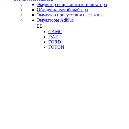
Эмулятор исправного катализатора
Обходчик иммобилайзера
Эмулятор присутствия пассажира
Эмуляторы Adblue


CAMC
DAF
FORD
FOTON