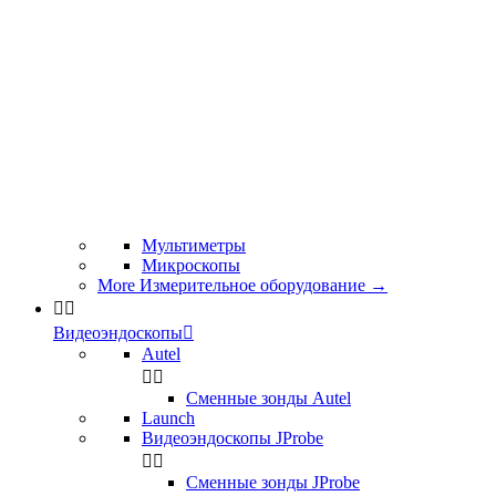
Мультиметры
Микроскопы
More Измерительное оборудование
→


Видеоэндоскопы

Autel


Сменные зонды Autel
Launch
Видеоэндоскопы JProbe


Сменные зонды JProbe