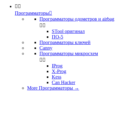


Программаторы

Программаторы одометров и airbag


STool оригинал
ПО-5
Программаторы ключей
Canny
Программаторы микросхем


IProg
X-Prog
Kess
Can Hacker
More Программаторы
→