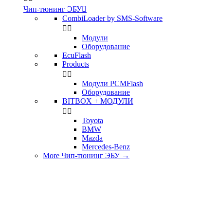
Чип-тюнинг ЭБУ

CombiLoader by SMS-Software


Модули
Оборудование
EcuFlash
Products


Модули PCMFlash
Оборудование
BITBOX + МОДУЛИ


Toyota
BMW
Mazda
Mercedes-Benz
More Чип-тюнинг ЭБУ
→