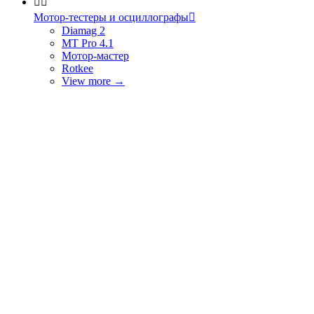


Мотор-тестеры и осциллографы

Diamag 2
MT Pro 4.1
Мотор-мастер
Rotkee
View more
→