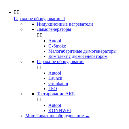


Гаражное оборудование

Индукционные нагреватели
Дымогенераторы


Аutool
G-Smoke
Малогабаритные дымогенераторы
Комплект с дымогенератором
Гаражное оборудование


Autool
Launch
Grunbaum
ГБО
Тестирование АКБ


Autool
KONNWEI
More Гаражное оборудование
→