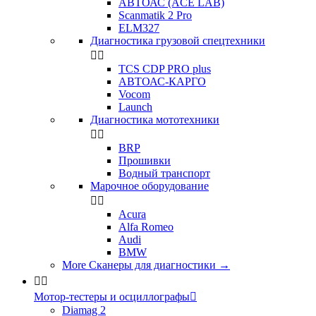
АВТОАС (ACE LAB)
Scanmatik 2 Pro
ELM327
Диагностика грузовой спецтехники


TCS CDP PRO plus
АВТОАС-КАРГО
Vocom
Launch
Диагностика мототехники


BRP
Прошивки
Водный транспорт
Марочное оборудование


Acura
Alfa Romeo
Audi
BMW
More Сканеры для диагностики
→


Мотор-тестеры и осциллографы

Diamag 2