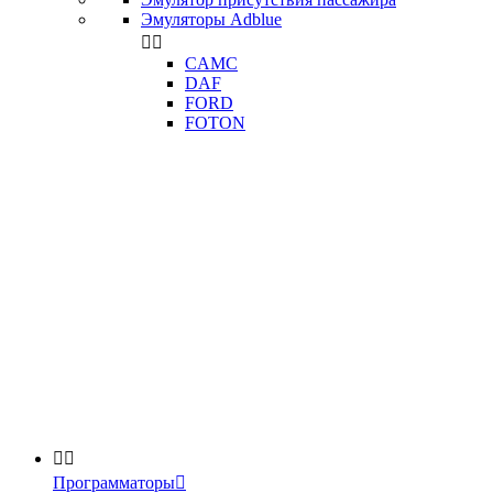
Эмуляторы Adblue


CAMC
DAF
FORD
FOTON


Программаторы
