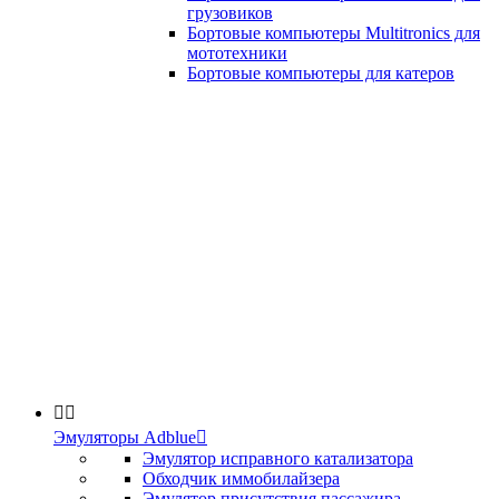
грузовиков
Бортовые компьютеры Multitronics для
мототехники
Бортовые компьютеры для катеров


Эмуляторы Adblue

Эмулятор исправного катализатора
Обходчик иммобилайзера
Эмулятор присутствия пассажира