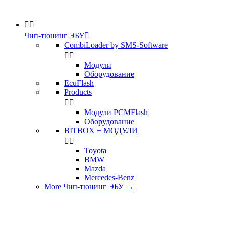


Чип-тюнинг ЭБУ

CombiLoader by SMS-Software


Модули
Оборудование
EcuFlash
Products


Модули PCMFlash
Оборудование
BITBOX + МОДУЛИ


Toyota
BMW
Mazda
Mercedes-Benz
More Чип-тюнинг ЭБУ
→