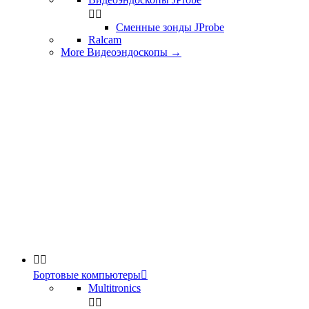


Сменные зонды JProbe
Ralcam
More Видеоэндоскопы
→


Бортовые компьютеры

Multitronics

