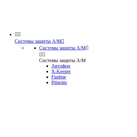


Системы защиты А/М

Системы защиты А/М



Системы защиты А/М
Автофон
X-Keeper
Findme
Piligrim