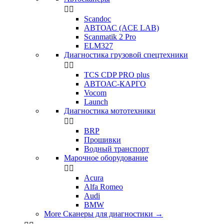


Scandoc
АВТОАС (ACE LAB)
Scanmatik 2 Pro
ELM327
Диагностика грузовой спецтехники


TCS CDP PRO plus
АВТОАС-КАРГО
Vocom
Launch
Диагностика мототехники


BRP
Прошивки
Водный транспорт
Марочное оборудование


Acura
Alfa Romeo
Audi
BMW
More Сканеры для диагностики
→