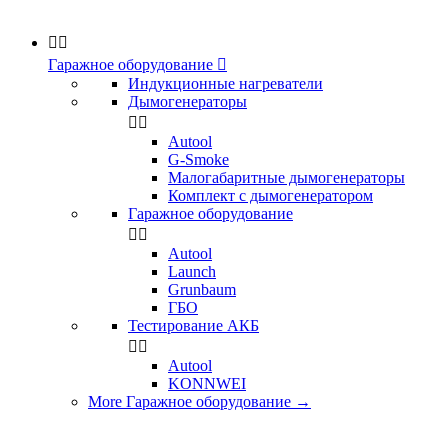


Гаражное оборудование

Индукционные нагреватели
Дымогенераторы


Аutool
G-Smoke
Малогабаритные дымогенераторы
Комплект с дымогенератором
Гаражное оборудование


Autool
Launch
Grunbaum
ГБО
Тестирование АКБ


Autool
KONNWEI
More Гаражное оборудование
→