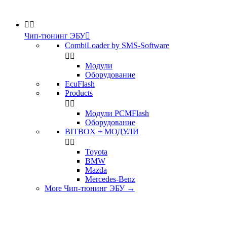


Чип-тюнинг ЭБУ

CombiLoader by SMS-Software


Модули
Оборудование
EcuFlash
Products


Модули PCMFlash
Оборудование
BITBOX + МОДУЛИ


Toyota
BMW
Mazda
Mercedes-Benz
More Чип-тюнинг ЭБУ
→