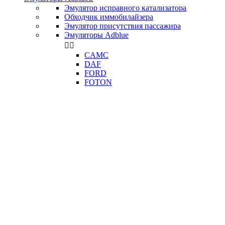
Эмулятор исправного катализатора
Обходчик иммобилайзера
Эмулятор присутствия пассажира
Эмуляторы Adblue


CAMC
DAF
FORD
FOTON