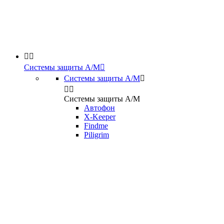


Системы защиты А/М

Системы защиты А/М



Системы защиты А/М
Автофон
X-Keeper
Findme
Piligrim