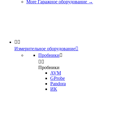
More Гаражное оборудование
→


Измерительное оборудование

Пробники



Пробники
AVM
GProbe
Pandora
ИК