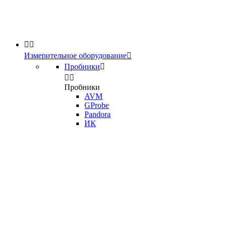


Измерительное оборудование

Пробники



Пробники
AVM
GProbe
Pandora
ИК