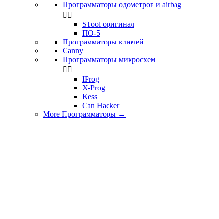
Программаторы одометров и airbag


STool оригинал
ПО-5
Программаторы ключей
Canny
Программаторы микросхем


IProg
X-Prog
Kess
Can Hacker
More Программаторы
→