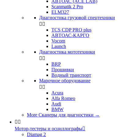
АВТОАС (ACE LAB)
Scanmatik 2 Pro
ELM327
Диагностика грузовой спецтехники


TCS CDP PRO plus
АВТОАС-КАРГО
Vocom
Launch
Диагностика мототехники


BRP
Прошивки
Водный транспорт
Марочное оборудование


Acura
Alfa Romeo
Audi
BMW
More Сканеры для диагностики
→


Мотор-тестеры и осциллографы

Diamag 2