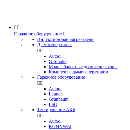


Гаражное оборудование

Индукционные нагреватели
Дымогенераторы


Аutool
G-Smoke
Малогабаритные дымогенераторы
Комплект с дымогенератором
Гаражное оборудование


Autool
Launch
Grunbaum
ГБО
Тестирование АКБ


Autool
KONNWEI