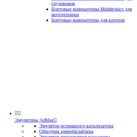
грузовиков
Бортовые компьютеры Multitronics для
мототехники
Бортовые компьютеры для катеров


Эмуляторы Adblue

Эмулятор исправного катализатора
Обходчик иммобилайзера
Эмулятор присутствия пассажира