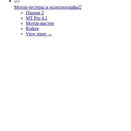


Мотор-тестеры и осциллографы

Diamag 2
MT Pro 4.1
Мотор-мастер
Rotkee
View more
→