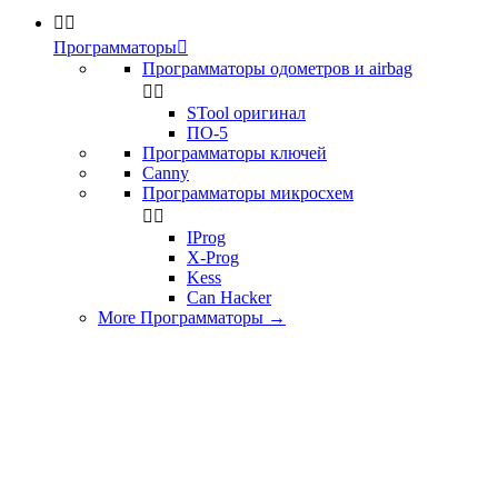


Программаторы

Программаторы одометров и airbag


STool оригинал
ПО-5
Программаторы ключей
Canny
Программаторы микросхем


IProg
X-Prog
Kess
Can Hacker
More Программаторы
→