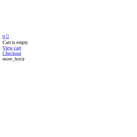
0

Cart is empty
View cart
Checkout
more_horiz