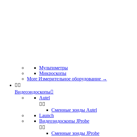
Мультиметры
Микроскопы
More Измерительное оборудование
→


Видеоэндоскопы

Autel


Сменные зонды Autel
Launch
Видеоэндоскопы JProbe


Сменные зонды JProbe