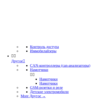
Контроль доступа
Иммобилайзеры


Другое

CAN-контроллеры (can-анализаторы)
Намотчики


Намотчики
Намотчики
GSM-розетки и реле
Детские электромобили
More Другое
→