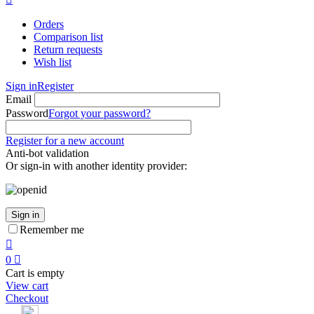
Orders
Comparison list
Return requests
Wish list
Sign in
Register
Email
Password
Forgot your password?
Register for a new account
Anti-bot validation
Or sign-in with another identity provider:
Sign in
Remember me

0

Cart is empty
View cart
Checkout