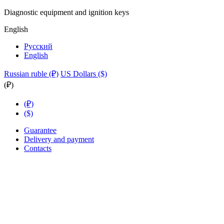
Diagnostic equipment and ignition keys
English
Русский
English
Russian ruble (₽)
US Dollars ($)
(₽)
(₽)
($)
Guarantee
Delivery and payment
Contacts