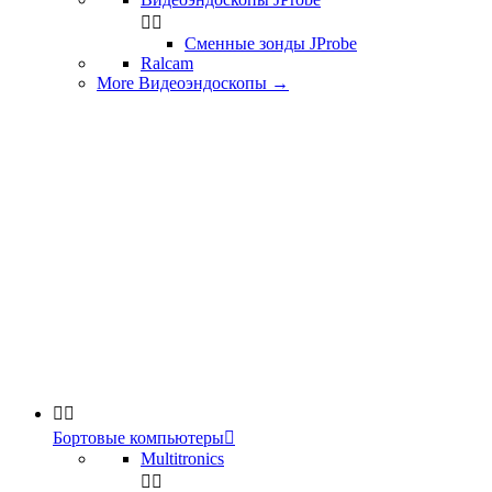


Сменные зонды JProbe
Ralcam
More Видеоэндоскопы
→


Бортовые компьютеры

Multitronics

