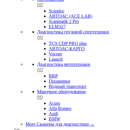


Scandoc
АВТОАС (ACE LAB)
Scanmatik 2 Pro
ELM327
Диагностика грузовой спецтехники


TCS CDP PRO plus
АВТОАС-КАРГО
Vocom
Launch
Диагностика мототехники


BRP
Прошивки
Водный транспорт
Марочное оборудование


Acura
Alfa Romeo
Audi
BMW
More Сканеры для диагностики
→