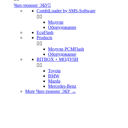
Чип-тюнинг ЭБУ

CombiLoader by SMS-Software


Модули
Оборудование
EcuFlash
Products


Модули PCMFlash
Оборудование
BITBOX + МОДУЛИ


Toyota
BMW
Mazda
Mercedes-Benz
More Чип-тюнинг ЭБУ
→