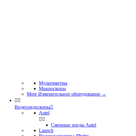
Мультиметры
Микроскопы
More Измерительное оборудование
→


Видеоэндоскопы

Autel


Сменные зонды Autel
Launch
Видеоэндоскопы JProbe