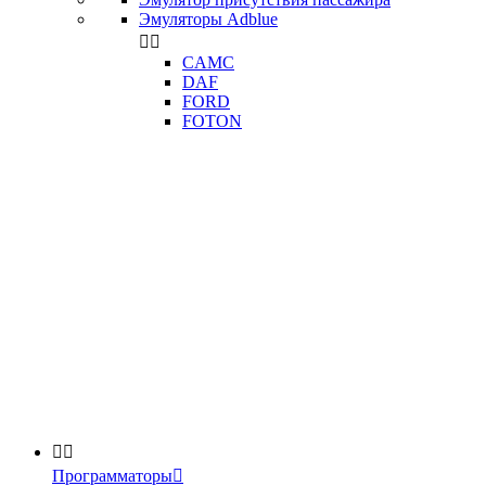
Эмуляторы Adblue


CAMC
DAF
FORD
FOTON


Программаторы
