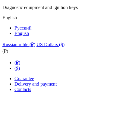
Diagnostic equipment and ignition keys
English
Русский
English
Russian ruble (₽)
US Dollars ($)
(₽)
(₽)
($)
Guarantee
Delivery and payment
Contacts