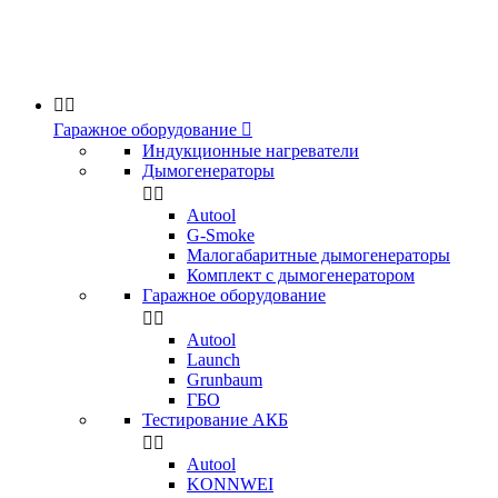


Гаражное оборудование

Индукционные нагреватели
Дымогенераторы


Аutool
G-Smoke
Малогабаритные дымогенераторы
Комплект с дымогенератором
Гаражное оборудование


Autool
Launch
Grunbaum
ГБО
Тестирование АКБ


Autool
KONNWEI