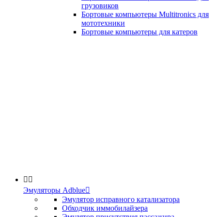
грузовиков
Бортовые компьютеры Multitronics для
мототехники
Бортовые компьютеры для катеров


Эмуляторы Adblue

Эмулятор исправного катализатора
Обходчик иммобилайзера
Эмулятор присутствия пассажира