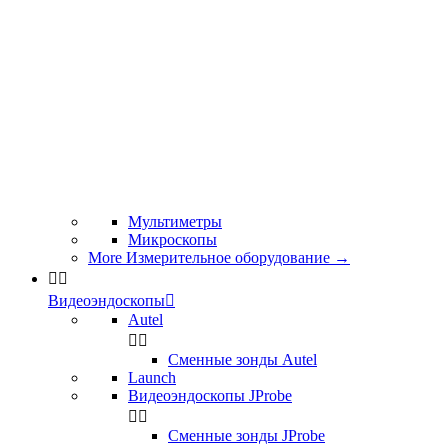
Мультиметры
Микроскопы
More Измерительное оборудование
→


Видеоэндоскопы

Autel


Сменные зонды Autel
Launch
Видеоэндоскопы JProbe


Сменные зонды JProbe