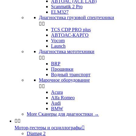
АВТОАС (ACE LAB)
Scanmatik 2 Pro
ELM327
Диагностика грузовой спецтехники


TCS CDP PRO plus
АВТОАС-КАРГО
Vocom
Launch
Диагностика мототехники


BRP
Прошивки
Водный транспорт
Марочное оборудование


Acura
Alfa Romeo
Audi
BMW
More Сканеры для диагностики
→


Мотор-тестеры и осциллографы

Diamag 2