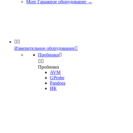
More Гаражное оборудование
→


Измерительное оборудование

Пробники



Пробники
AVM
GProbe
Pandora
ИК