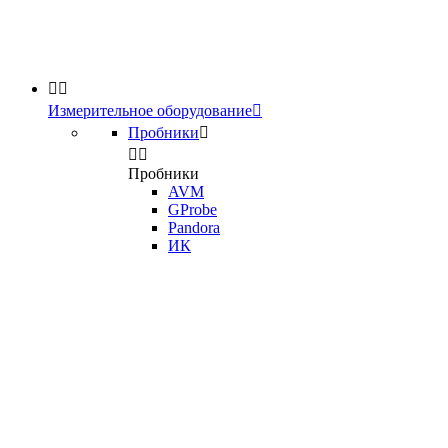


Измерительное оборудование

Пробники



Пробники
AVM
GProbe
Pandora
ИК