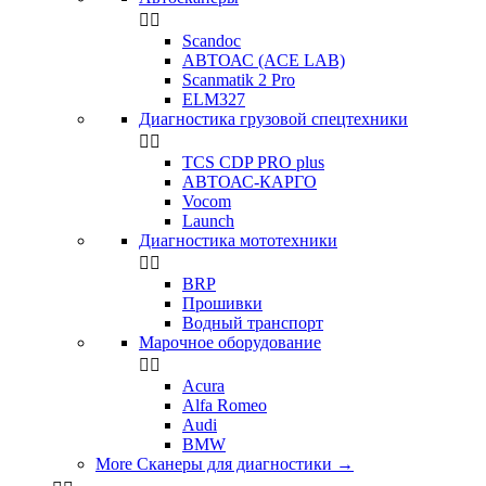


Scandoc
АВТОАС (ACE LAB)
Scanmatik 2 Pro
ELM327
Диагностика грузовой спецтехники


TCS CDP PRO plus
АВТОАС-КАРГО
Vocom
Launch
Диагностика мототехники


BRP
Прошивки
Водный транспорт
Марочное оборудование


Acura
Alfa Romeo
Audi
BMW
More Сканеры для диагностики
→