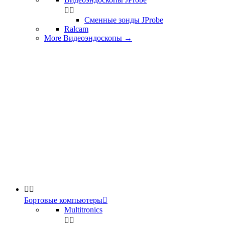


Сменные зонды JProbe
Ralcam
More Видеоэндоскопы
→


Бортовые компьютеры

Multitronics

