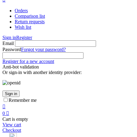
Orders
Comparison list
Return requests
Wish list
Sign in
Register
Email
Password
Forgot your password?
Register for a new account
Anti-bot validation
Or sign-in with another identity provider:
Sign in
Remember me

0

Cart is empty
View cart
Checkout