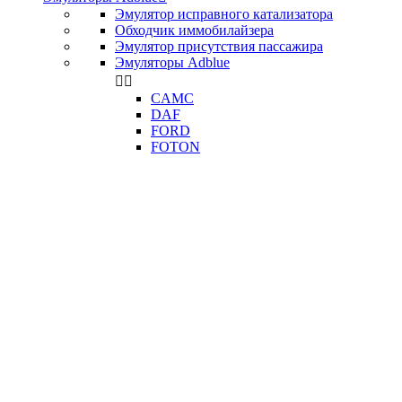
Эмулятор исправного катализатора
Обходчик иммобилайзера
Эмулятор присутствия пассажира
Эмуляторы Adblue


CAMC
DAF
FORD
FOTON