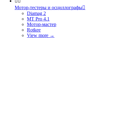


Мотор-тестеры и осциллографы

Diamag 2
MT Pro 4.1
Мотор-мастер
Rotkee
View more
→