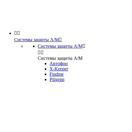


Системы защиты А/М

Системы защиты А/М



Системы защиты А/М
Автофон
X-Keeper
Findme
Piligrim