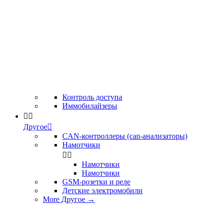
Контроль доступа
Иммобилайзеры


Другое

CAN-контроллеры (can-анализаторы)
Намотчики


Намотчики
Намотчики
GSM-розетки и реле
Детские электромобили
More Другое
→