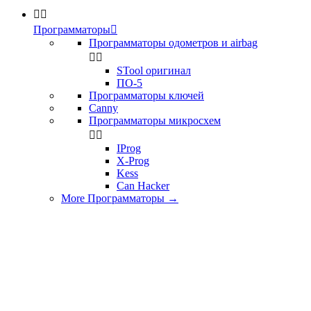


Программаторы

Программаторы одометров и airbag


STool оригинал
ПО-5
Программаторы ключей
Canny
Программаторы микросхем


IProg
X-Prog
Kess
Can Hacker
More Программаторы
→