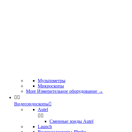
Мультиметры
Микроскопы
More Измерительное оборудование
→


Видеоэндоскопы

Autel


Сменные зонды Autel
Launch
Видеоэндоскопы JProbe