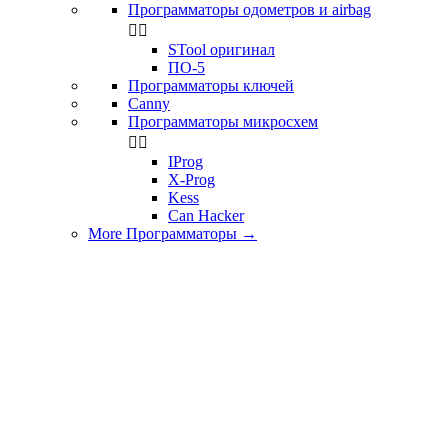
Программаторы одометров и airbag


STool оригинал
ПО-5
Программаторы ключей
Canny
Программаторы микросхем


IProg
X-Prog
Kess
Can Hacker
More Программаторы
→