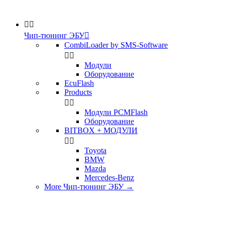


Чип-тюнинг ЭБУ

CombiLoader by SMS-Software


Модули
Оборудование
EcuFlash
Products


Модули PCMFlash
Оборудование
BITBOX + МОДУЛИ


Toyota
BMW
Mazda
Mercedes-Benz
More Чип-тюнинг ЭБУ
→