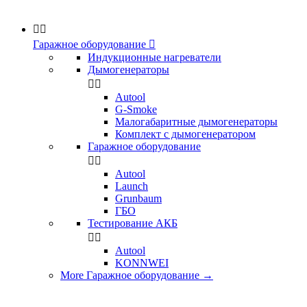


Гаражное оборудование

Индукционные нагреватели
Дымогенераторы


Аutool
G-Smoke
Малогабаритные дымогенераторы
Комплект с дымогенератором
Гаражное оборудование


Autool
Launch
Grunbaum
ГБО
Тестирование АКБ


Autool
KONNWEI
More Гаражное оборудование
→