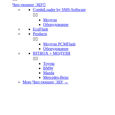
Чип-тюнинг ЭБУ

CombiLoader by SMS-Software


Модули
Оборудование
EcuFlash
Products


Модули PCMFlash
Оборудование
BITBOX + МОДУЛИ


Toyota
BMW
Mazda
Mercedes-Benz
More Чип-тюнинг ЭБУ
→