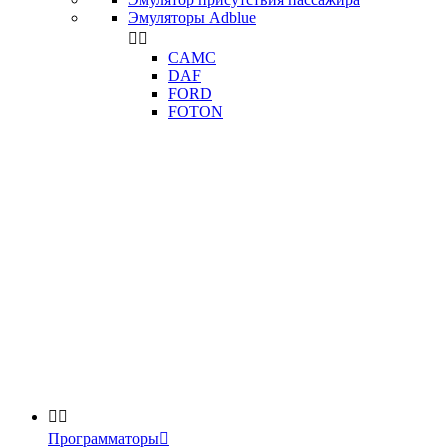
Эмуляторы Adblue


CAMC
DAF
FORD
FOTON


Программаторы
