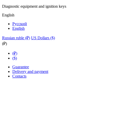
Diagnostic equipment and ignition keys
English
Русский
English
Russian ruble (₽)
US Dollars ($)
(₽)
(₽)
($)
Guarantee
Delivery and payment
Contacts