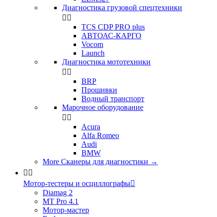
Диагностика грузовой спецтехники


TCS CDP PRO plus
АВТОАС-КАРГО
Vocom
Launch
Диагностика мототехники


BRP
Прошивки
Водный транспорт
Марочное оборудование


Acura
Alfa Romeo
Audi
BMW
More Сканеры для диагностики
→


Мотор-тестеры и осциллографы

Diamag 2
MT Pro 4.1
Мотор-мастер