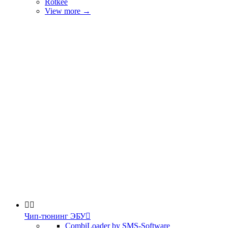
Rotkee
View more
→


Чип-тюнинг ЭБУ

CombiLoader by SMS-Software