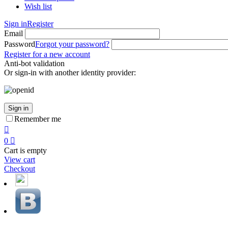
Wish list
Sign in
Register
Email
Password
Forgot your password?
Register for a new account
Anti-bot validation
Or sign-in with another identity provider:
Sign in
Remember me

0

Cart is empty
View cart
Checkout