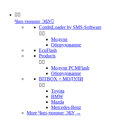


Чип-тюнинг ЭБУ

CombiLoader by SMS-Software


Модули
Оборудование
EcuFlash
Products


Модули PCMFlash
Оборудование
BITBOX + МОДУЛИ


Toyota
BMW
Mazda
Mercedes-Benz
More Чип-тюнинг ЭБУ
→