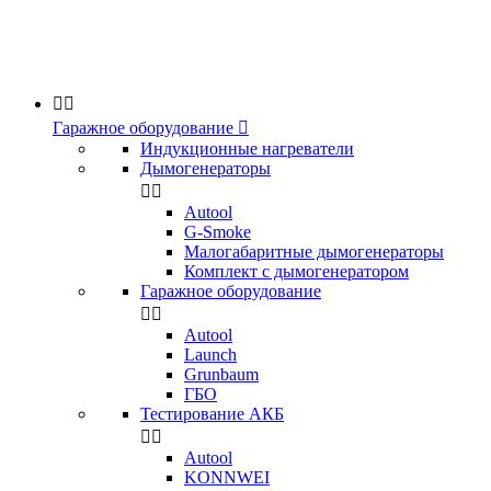


Гаражное оборудование

Индукционные нагреватели
Дымогенераторы


Аutool
G-Smoke
Малогабаритные дымогенераторы
Комплект с дымогенератором
Гаражное оборудование


Autool
Launch
Grunbaum
ГБО
Тестирование АКБ


Autool
KONNWEI