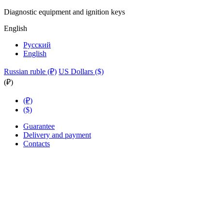
Diagnostic equipment and ignition keys
English
Русский
English
Russian ruble (₽)
US Dollars ($)
(₽)
(₽)
($)
Guarantee
Delivery and payment
Contacts