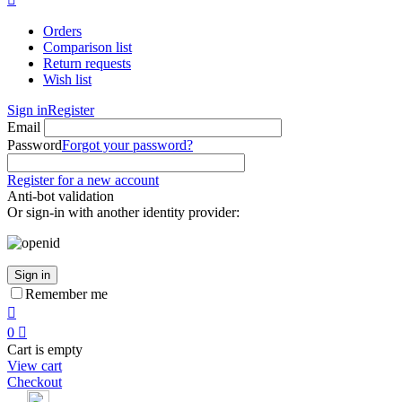
Orders
Comparison list
Return requests
Wish list
Sign in
Register
Email
Password
Forgot your password?
Register for a new account
Anti-bot validation
Or sign-in with another identity provider:
Sign in
Remember me

0

Cart is empty
View cart
Checkout