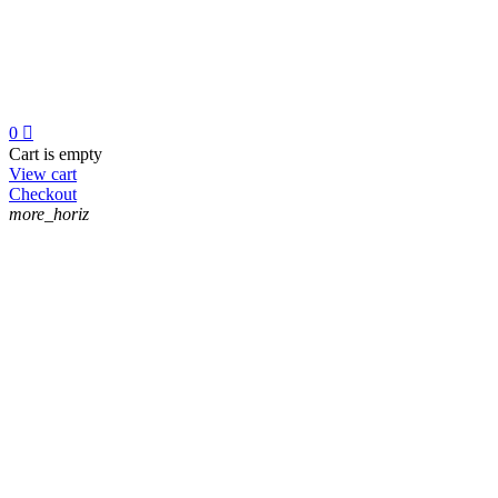
0

Cart is empty
View cart
Checkout
more_horiz