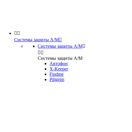


Системы защиты А/М

Системы защиты А/М



Системы защиты А/М
Автофон
X-Keeper
Findme
Piligrim