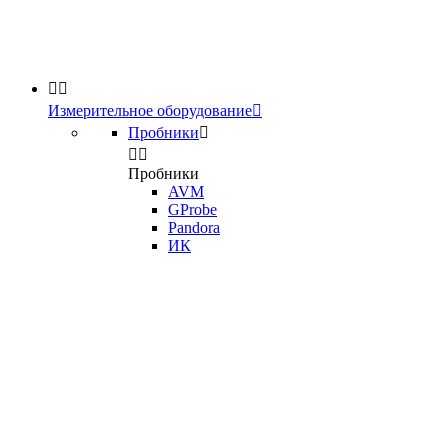


Измерительное оборудование

Пробники



Пробники
AVM
GProbe
Pandora
ИК