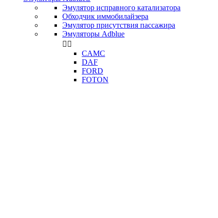
Эмулятор исправного катализатора
Обходчик иммобилайзера
Эмулятор присутствия пассажира
Эмуляторы Adblue


CAMC
DAF
FORD
FOTON