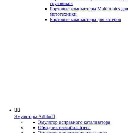
грузовиков
Бортовые компьютеры Multitronics для
мототехники
Бортовые компьютеры для катеров


Эмуляторы Adblue

Эмулятор исправного катализатора
Обходчик иммобилайзера
Эмулятор присутствия пассажира