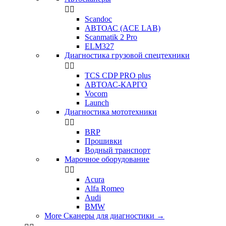


Scandoc
АВТОАС (ACE LAB)
Scanmatik 2 Pro
ELM327
Диагностика грузовой спецтехники


TCS CDP PRO plus
АВТОАС-КАРГО
Vocom
Launch
Диагностика мототехники


BRP
Прошивки
Водный транспорт
Марочное оборудование


Acura
Alfa Romeo
Audi
BMW
More Сканеры для диагностики
→