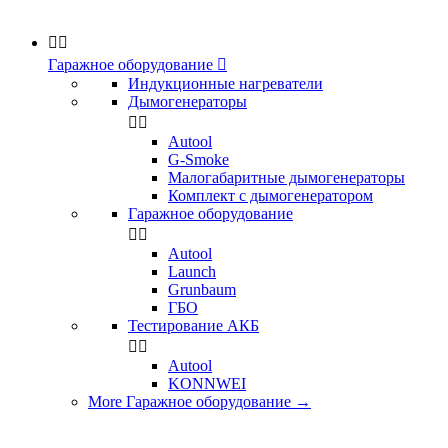


Гаражное оборудование

Индукционные нагреватели
Дымогенераторы


Аutool
G-Smoke
Малогабаритные дымогенераторы
Комплект с дымогенератором
Гаражное оборудование


Autool
Launch
Grunbaum
ГБО
Тестирование АКБ


Autool
KONNWEI
More Гаражное оборудование
→