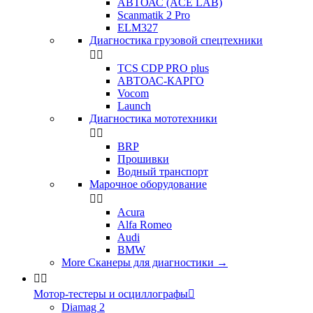
АВТОАС (ACE LAB)
Scanmatik 2 Pro
ELM327
Диагностика грузовой спецтехники


TCS CDP PRO plus
АВТОАС-КАРГО
Vocom
Launch
Диагностика мототехники


BRP
Прошивки
Водный транспорт
Марочное оборудование


Acura
Alfa Romeo
Audi
BMW
More Сканеры для диагностики
→


Мотор-тестеры и осциллографы

Diamag 2