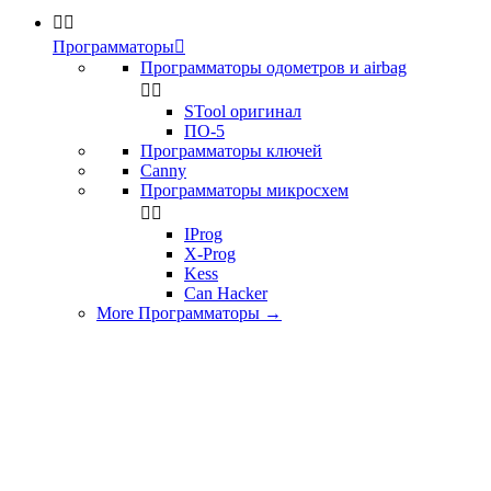


Программаторы

Программаторы одометров и airbag


STool оригинал
ПО-5
Программаторы ключей
Canny
Программаторы микросхем


IProg
X-Prog
Kess
Can Hacker
More Программаторы
→