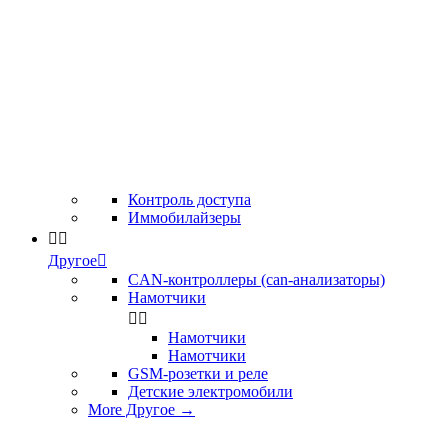
Контроль доступа
Иммобилайзеры


Другое

CAN-контроллеры (can-анализаторы)
Намотчики


Намотчики
Намотчики
GSM-розетки и реле
Детские электромобили
More Другое
→