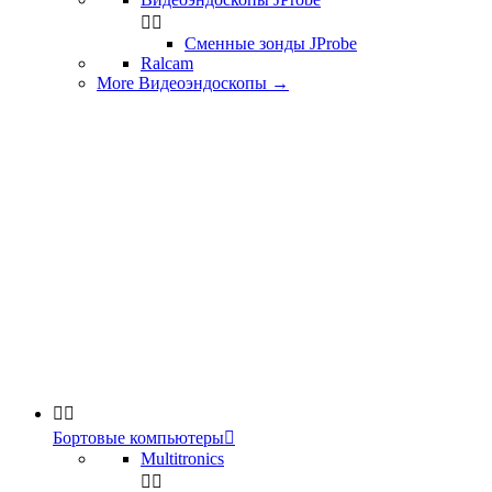


Сменные зонды JProbe
Ralcam
More Видеоэндоскопы
→


Бортовые компьютеры

Multitronics

