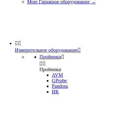
More Гаражное оборудование
→


Измерительное оборудование

Пробники



Пробники
AVM
GProbe
Pandora
ИК