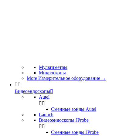
Мультиметры
Микроскопы
More Измерительное оборудование
→


Видеоэндоскопы

Autel


Сменные зонды Autel
Launch
Видеоэндоскопы JProbe


Сменные зонды JProbe