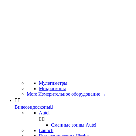
Мультиметры
Микроскопы
More Измерительное оборудование
→


Видеоэндоскопы

Autel


Сменные зонды Autel
Launch
Видеоэндоскопы JProbe