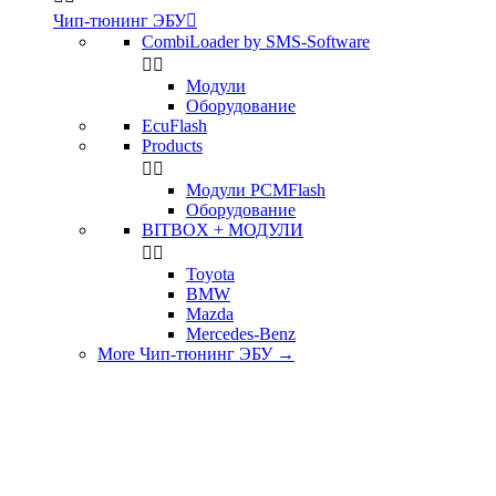
Чип-тюнинг ЭБУ

CombiLoader by SMS-Software


Модули
Оборудование
EcuFlash
Products


Модули PCMFlash
Оборудование
BITBOX + МОДУЛИ


Toyota
BMW
Mazda
Mercedes-Benz
More Чип-тюнинг ЭБУ
→