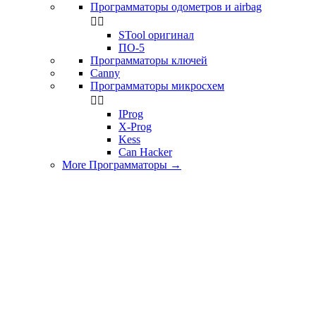
Программаторы одометров и airbag


STool оригинал
ПО-5
Программаторы ключей
Canny
Программаторы микросхем


IProg
X-Prog
Kess
Can Hacker
More Программаторы
→