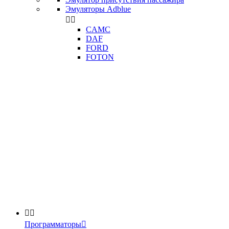
Эмуляторы Adblue


CAMC
DAF
FORD
FOTON


Программаторы
