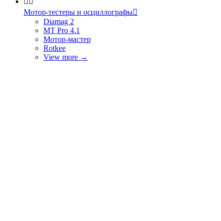


Мотор-тестеры и осциллографы

Diamag 2
MT Pro 4.1
Мотор-мастер
Rotkee
View more
→